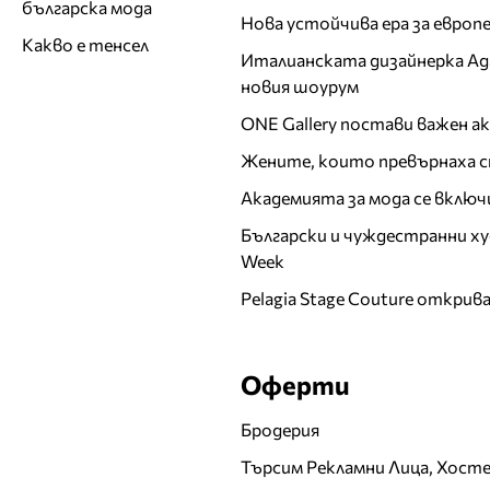
българска мода
Нова устойчива ера за евро
Какво е тенсел
Италианската дизайнерка Ада 
новия шоурум
ONE Gallery постави важен 
Жените, които превърнаха с
Академията за мода се включ
Български и чуждестранни ху
Week
Pelagia Stage Couture открив
Оферти
Бродерия
Търсим Рекламни Лица, Хост