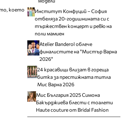
модели
ото, което
Институт Конфуций – София
отбеляза 20-годишнината си с
тържествен концерт и ревю на
поли мамиен
Atelier Banderol облече
финалистите на "Мистър Варна
2026"
24 красавици влизат в гореща
битка за престижната титла
Мис Варна 2026
Мис България 2025 Симона
Бакърджиева блести с тоалети
Haute couture от Bridal Fashion