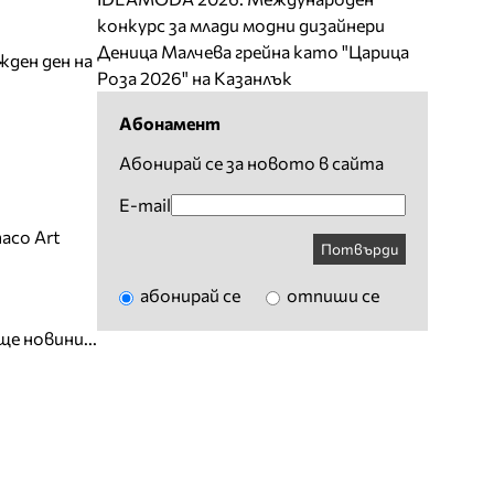
конкурс за млади модни дизайнери
Деница Малчева грейна като "Царица
жден ден на
Роза 2026" на Казанлък
Абонамент
Абонирай се за новото в сайта
E-mail
aco Art
Потвърди
абонирай се
отпиши се
ще новини...