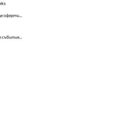
eks
е оферти...
 събития...