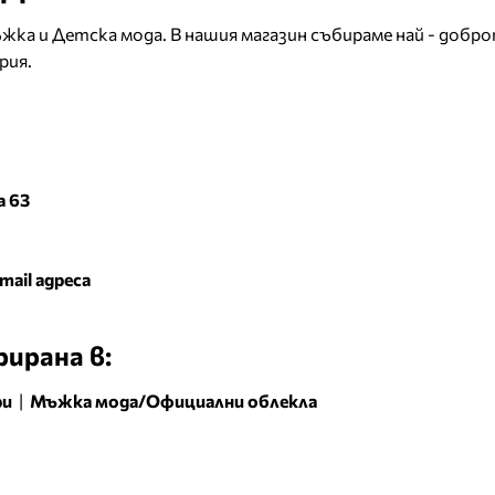
ъжка и Детска мода. В нашия магазин събираме най - добр
рия.
а 63
mail адреса
ирана в:
ри
|
Мъжка мода/Официални облекла