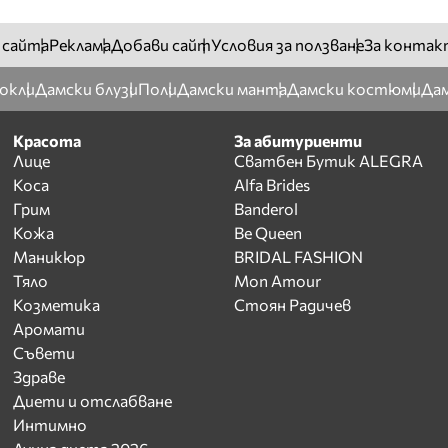
 сайта
Реклама
Добави сайт
Условия за ползване
За контак
окли
Дамски блузи
Поли
Дамски манта
Дамски костюми
Дам
Красота
За абитуриенти
Лице
Сватбен Бутик ALEGRA
Коса
Alfa Brides
Грим
Banderol
Кожа
Be Queen
Маникюр
BRIDAL FASHION
Тяло
Mon Amour
Козметика
Стоян Радичев
Аромати
Съвети
Здраве
Диети и отслабване
Интимно