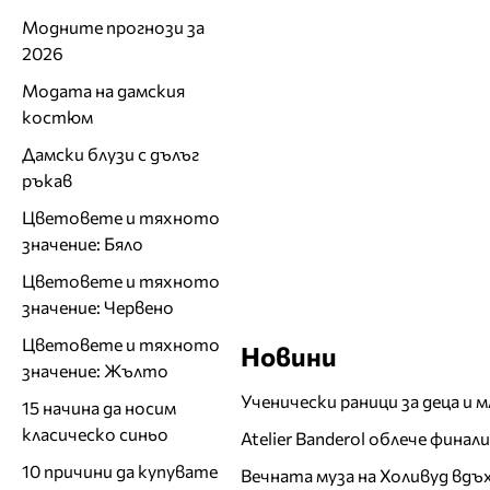
Модните прогнози за
2026
Модата на дамския
костюм
Дамски блузи с дълъг
ръкав
Цветовете и тяхното
значение: Бяло
Цветовете и тяхното
значение: Червено
Цветовете и тяхното
Новини
значение: Жълто
Ученически раници за деца и 
15 начина да носим
класическо синьо
Atelier Banderol облече фина
10 причини да купувате
Вечната муза на Холивуд вдъ