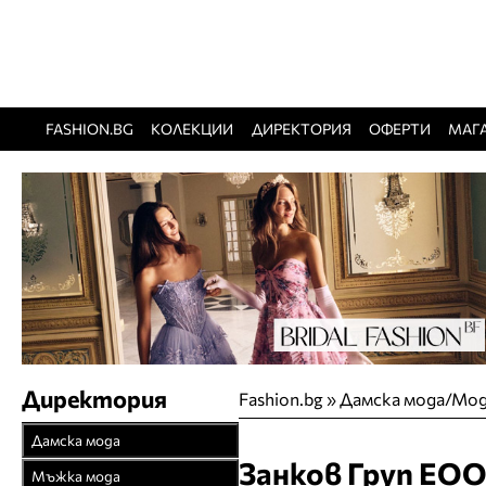
FASHION.BG
КОЛЕКЦИИ
ДИРЕКТОРИЯ
ОФЕРТИ
МАГ
Директория
Fashion.bg
»
Дамска мода/Мод
Дамска мода
Занков Груп ЕО
Връхни облекла
Мъжка мода