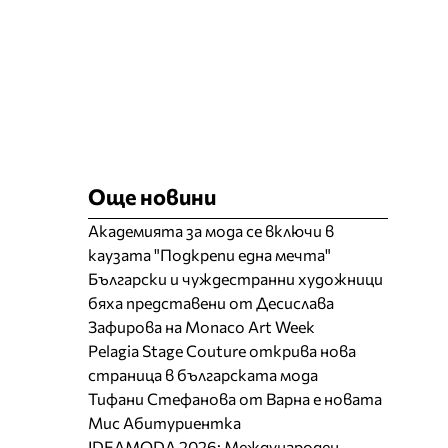
Още новини
Академията за мода се включи в
каузата "Подкрепи една мечта"
Български и чуждестранни художници
бяха представени от Десислава
Зафирова на Monaco Art Week
Pelagia Stage Couture открива нова
страница в българската мода
Тифани Стефанова от Варна е новата
Мис Абитуриентка
IDEAMODA 2026: Международен