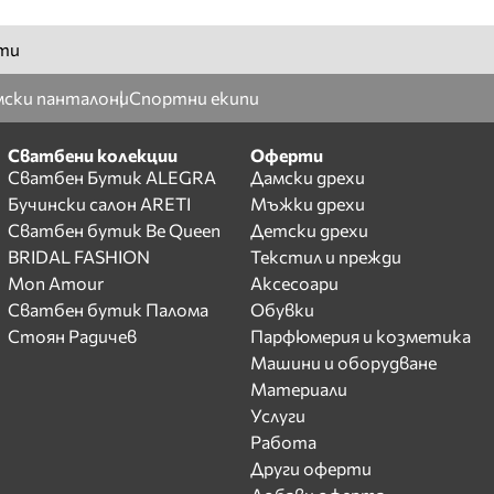
ти
ски панталони
Спортни екипи
Сватбени колекции
Оферти
Сватбен Бутик ALEGRA
Дамски дрехи
Бучински салон ARETI
Мъжки дрехи
Сватбен бутик Be Queen
Детски дрехи
BRIDAL FASHION
Текстил и прежди
Mon Amour
Аксесоари
Сватбен бутик Палома
Обувки
Стоян Радичев
Парфюмерия и козметика
Машини и оборудване
Материали
Услуги
Работа
Други оферти