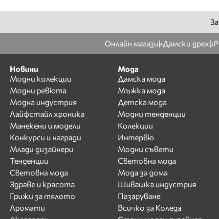
За
Онлайн магазин
Дамски дрехи
Р
Новини
Мода
Модни колекции
Дамска мода
Модни ревюта
Мъжка мода
Модна индустрия
Детска мода
Лайфстайл хроника
Модни тенденции
Манекени и модели
Колекции
Конкурси и награди
Интервю
Млади дизайнери
Модни съвети
Тенденции
Световна мода
Световна мода
Мода за дома
Здраве и красота
Шивашка индустрия
Грижи за тялото
Пазаруване
Аромати
Всичко за Коледа