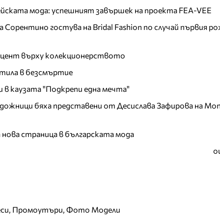
пейската мода: успешният завършек на проекта FEA-VEE
Сорентино гостува на Bridal Fashion по случай първия ро
акцент върху колекционерството
тила в безсмъртие
и в каузата "Подкрепи една мечта"
дожници бяха представени от Десислава Зафирова на Mon
а нова страница в българската мода
о
еси, Промоутъри, Фото Модели