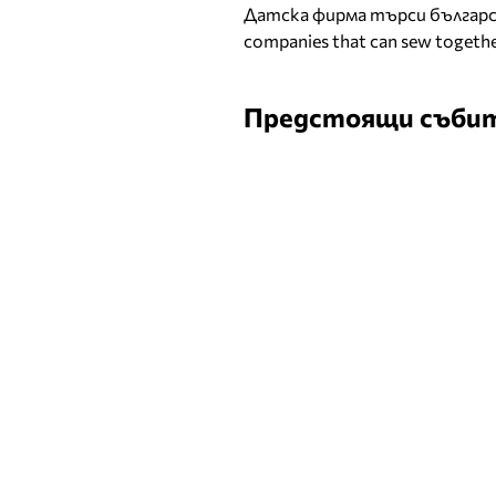
Датска фирма търси българск
companies that can sew togethe
Предстоящи съби