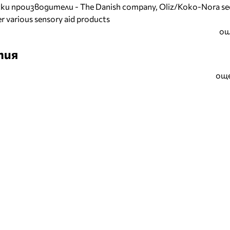
и производители - The Danish company, Oliz/Koko-Nora se
r various sensory aid products
ощ
тия
още