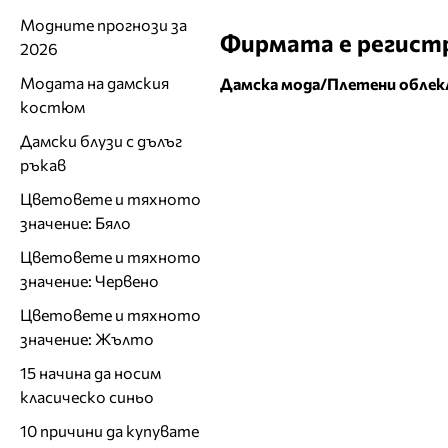
Модните прогнози за
Фирмата е регистр
2026
Модата на дамския
Дамска мода/Плетени облек
костюм
Дамски блузи с дълъг
ръкав
Цветовете и тяхното
значение: Бяло
Цветовете и тяхното
значение: Червено
Цветовете и тяхното
значение: Жълто
15 начина да носим
класическо синьо
10 причини да купувате