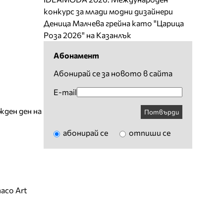
конкурс за млади модни дизайнери
Деница Малчева грейна като "Царица
Роза 2026" на Казанлък
Абонамент
Абонирай се за новото в сайта
E-mail
жден ден на
Потвърди
абонирай се
отпиши се
aco Art