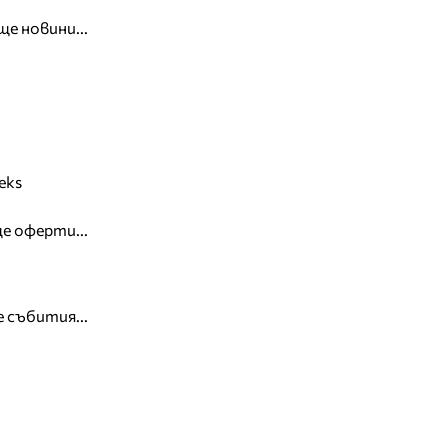
ще новини...
eks
е оферти...
 събития...