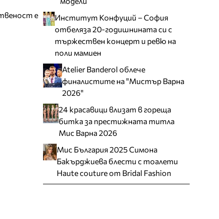
модели
ственост е
Институт Конфуций – София
отбеляза 20-годишнината си с
тържествен концерт и ревю на
поли мамиен
Atelier Banderol облече
финалистите на "Мистър Варна
2026"
24 красавици влизат в гореща
битка за престижната титла
Мис Варна 2026
Мис България 2025 Симона
Бакърджиева блести с тоалети
Haute couture от Bridal Fashion