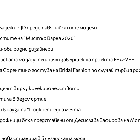
младежи - JD представя най-яките модели
листите на "Мистър Варна 2026"
хнови родни дизайнери
пейската мода: успешният завършек на проекта FEA-VEE
Сорентино гостува на Bridal Fashion по случай първия ро
акцент върху колекционерството
тила в безсмъртие
и в каузата "Подкрепи една мечта"
дожници бяха представени от Десислава Зафирова на Mon
а нова страница в българската мода