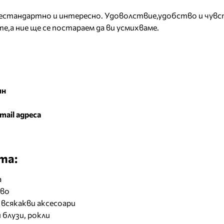
,нестандартно и интересно. Удоволствие,удобство и чув
е,а ние ще се постараем да ви усмихваме.
ин
mail адреса
та:
а
иво
 всякакви аксесоари
 блузи, рокли