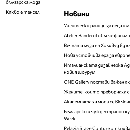
българска мода
Какво е тенсел
Новини
Ученически раници за деца и 
Atelier Banderol облече фина
Вечната муза на Холивуд вдъ
Нова устойчива ера за евро
Италианската дизайнерка Ада 
новия шоурум
ONE Gallery постави важен 
Жените, които превърнаха с
Академията за мода се включ
Български и чуждестранни ху
Week
Pelagia Stage Couture открив