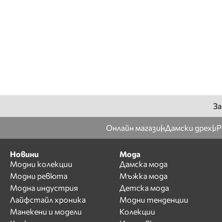
За
Онлайн магазин
Дамски дрехи
Р
Новини
Мода
Модни колекции
Дамска мода
Модни ревюта
Мъжка мода
Модна индустрия
Детска мода
Лайфстайл хроника
Модни тенденции
Манекени и модели
Колекции