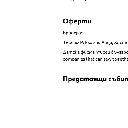
Оферти
Бродерия
Търсим Рекламни Лица, Хост
Датска фирма търси българск
companies that can sew togethe
Предстоящи съби