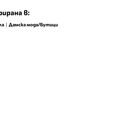
ирана в:
ла
|
Дамска мода/Бутици