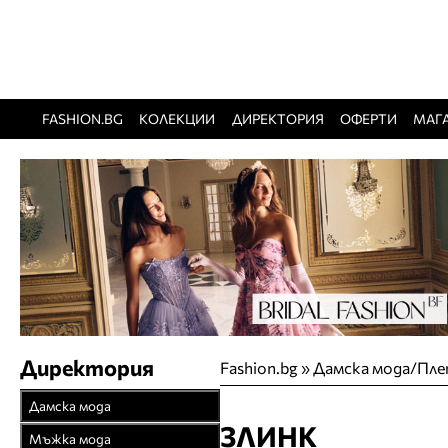
FASHION.BG
КОЛЕКЦИИ
ДИРЕКТОРИЯ
ОФЕРТИ
МАГ
Директория
Fashion.bg
»
Дамска мода/Пле
Дамска мода
ЗЛИНК
Връхни облекла
Мъжка мода