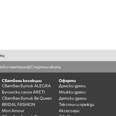
ти
ски панталони
Спортни екипи
Сватбени колекции
Оферти
Сватбен Бутик ALEGRA
Дамски дрехи
Бучински салон ARETI
Мъжки дрехи
Сватбен бутик Be Queen
Детски дрехи
BRIDAL FASHION
Текстил и прежди
Mon Amour
Аксесоари