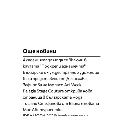
Още новини
Академията за мода се включи в
каузата "Подкрепи една мечта"
Български и чуждестранни художници
бяха представени от Десислава
Зафирова на Monaco Art Week
Pelagia Stage Couture открива нова
страница в българската мода
Тифани Стефанова от Варна е новата
Мис Абитуриентка
IDEAMODA 2026: Международен