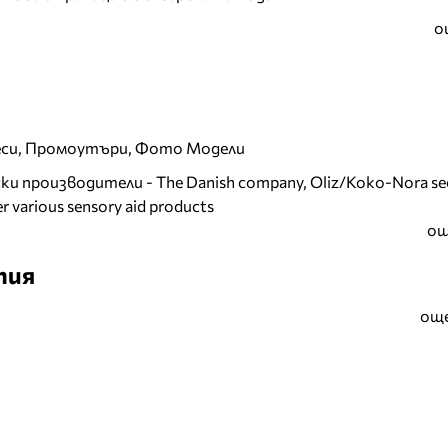
о
еси, Промоутъри, Фото Модели
и производители - The Danish company, Oliz/Koko-Nora se
r various sensory aid products
ощ
тия
още