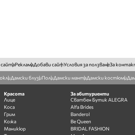
 сайта
Реклама
Добави сайт
Условия за ползване
За контак
окли
Дамски блузи
Поли
Дамски манта
Дамски костюми
Дам
Красота
За абитуриенти
Лице
Сватбен Бутик ALEGRA
Коса
Alfa Brides
Грим
Banderol
Кожа
Be Queen
Маникюр
BRIDAL FASHION