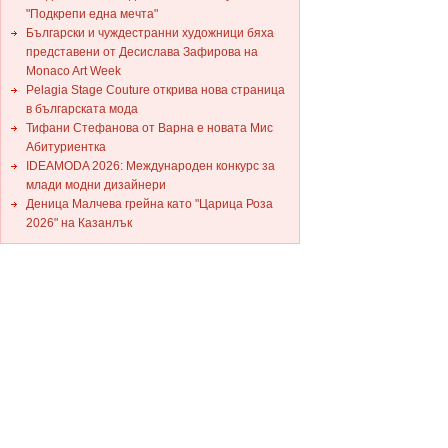
"Подкрепи една мечта"
Български и чуждестранни художници бяха
представени от Десислава Зафирова на
Monaco Art Week
Pelagia Stage Couture открива нова страница
в българската мода
Тифани Стефанова от Варна е новата Мис
Абитуриентка
IDEAMODA 2026: Международен конкурс за
млади модни дизайнери
Деница Малчева грейна като "Царица Роза
2026" на Казанлък