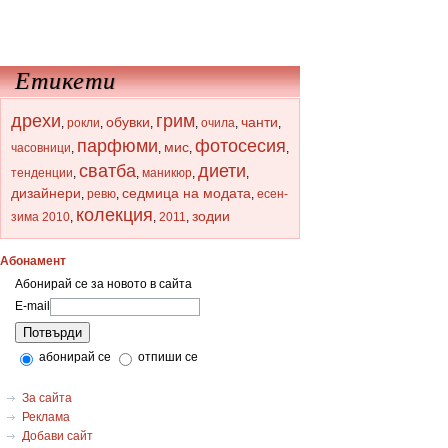
Етикети
дрехи
грим
обувки
чанти
,
рокли
,
,
,
очила
,
,
парфюми
фотосесия
мис
часовници
,
,
,
,
сватба
диети
тенденции
,
,
маникюр
,
,
дизайнери
седмица на модата
,
ревю
,
,
есен-
колекция
зодии
зима 2010
,
,
2011
,
Абонамент
Абонирай се за новото в сайта
E-mail
Потвърди
абонирай се
отпиши се
За сайта
Реклама
Добави сайт