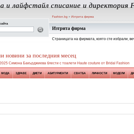
а и лайфстайл списание и директория F
Fashion.bg
»
Изтрита фирма
сайта
Изтрита фирма
Страницата на фирмата, която сте избрали, ве
и новини за последния месец
025 Симона Бакърджиева блести с тоалети Haute couture от Bridal Fashion
МОДА
ЗДРАВЕ
ДИЕТИ
АБИТУРИЕНТИ
СВАТБА
ЛИЧНОСТИ
МОДЕЛИ
Д