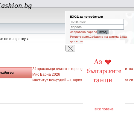
ashion.bg
ВХОД за потребители
Забравена парола
Регистрация
Добавяне на фирма
Защо
че не съществува.
да се регистрирам
24 красавици влизат в гореща битка за престижната титла
ИЗАЙНЕРИ
Мис Варна 2026
Институт Конфуций – София отбеляза 20-годишнината си
виж повече