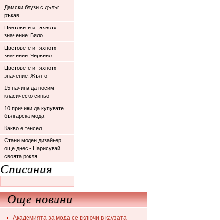
Дамски блузи с дълъг
ръкав
Цветовете и тяхното
значение: Бяло
Цветовете и тяхното
значение: Червено
Цветовете и тяхното
значение: Жълто
15 начина да носим
класическо синьо
10 причини да купувате
българска мода
Какво е тенсел
Стани моден дизайнер
още днес - Нарисувай
своята рокля
Списания
Още новини
Академията за мода се включи в каузата