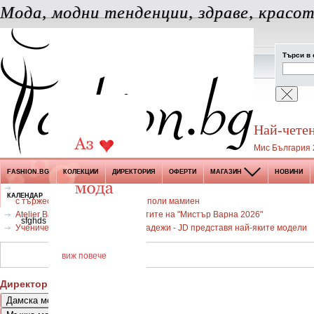
Мода, модни тенденции, здраве, красот
Търси в 
Най-четен
Мис България 2
FASHION.BG
КОЛЕКЦИИ
ДИРЕКТОРИЯ
ОФЕРТИ
МАГАЗИН
НОВИНИ
КАЛЕНДАР
с тържествен концерт и ревю на поли мамиен
Atelier Banderol облече финалистите на "Мистър Варна 2026"
sfghds
Ученически раници за деца и младежи - JD представя най-яките модели
виж повече
Директория
Дамска мода