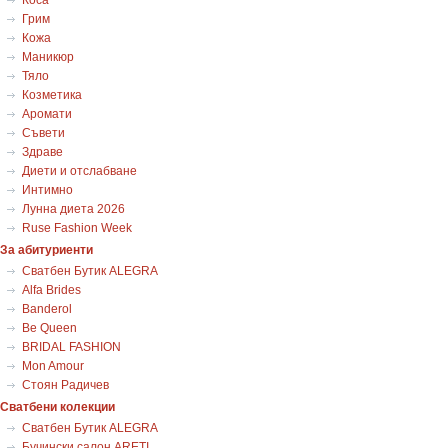
Грим
Кожа
Маникюр
Тяло
Козметика
Аромати
Съвети
Здраве
Диети и отслабване
Интимно
Лунна диета 2026
Ruse Fashion Week
За абитуриенти
Сватбен Бутик ALEGRA
Alfa Brides
Banderol
Be Queen
BRIDAL FASHION
Mon Amour
Стоян Радичев
Сватбени колекции
Сватбен Бутик ALEGRA
Бучински салон ARETI