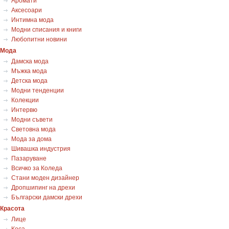
Аромати
Аксесоари
Интимна мода
Модни списания и книги
Любопитни новини
Мода
Дамска мода
Мъжка мода
Детска мода
Модни тенденции
Колекции
Интервю
Модни съвети
Световна мода
Мода за дома
Шивашка индустрия
Пазаруване
Всичко за Коледа
Стани моден дизайнер
Дропшипинг на дрехи
Български дамски дрехи
Красота
Лице
Коса