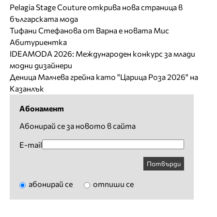
Pelagia Stage Couture открива нова страница в
българската мода
Тифани Стефанова от Варна е новата Мис
Абитуриентка
IDEAMODA 2026: Международен конкурс за млади
модни дизайнери
Деница Малчева грейна като "Царица Роза 2026" на
Казанлък
Абонамент
Абонирай се за новото в сайта
E-mail
Потвърди
абонирай се
отпиши се