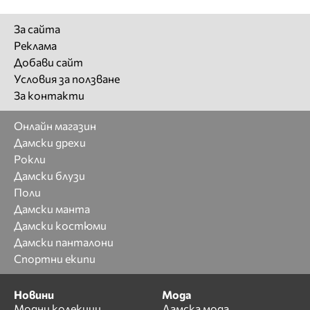
За сайта
Реклама
Добави сайт
Условия за ползване
За контакти
Онлайн магазин
Дамски дрехи
Рокли
Дамски блузи
Поли
Дамски манта
Дамски костюми
Дамски панталони
Спортни екипи
Новини
Мода
Модни колекции
Дамска мода