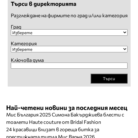
Търси в директорията
Разглеждане на фирмите по град и/или категория
Град
Категория
Ключова дума
Търси
Най-четени новини за последния месец
Мис България 2025 Симона Бакърджиева блести с
тоалети Haute couture от Bridal Fashion
24 красавици влизат в гореща битка за
престижната титла Мис Варна 2026