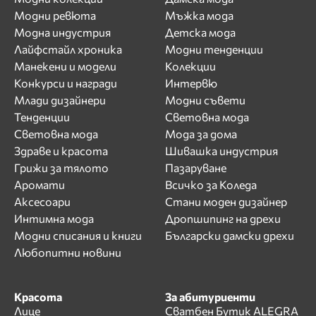
Модни ревюта
Мъжка мода
Модна индустрия
Детска мода
Лайфстайл хроника
Модни тенденции
Манекени и модели
Колекции
Конкурси и награди
Интервю
Млади дизайнери
Модни съвети
Тенденции
Световна мода
Световна мода
Мода за дома
Здраве и красота
Шивашка индустрия
Грижи за тялото
Пазаруване
Аромати
Всичко за Коледа
Аксесоари
Стани моден дизайнер
Интимна мода
Дропшипинг на дрехи
Модни списания и книги
Български дамски дрехи
Любопитни новини
Красота
За абитуриенти
Лице
Сватбен Бутик ALEGRA