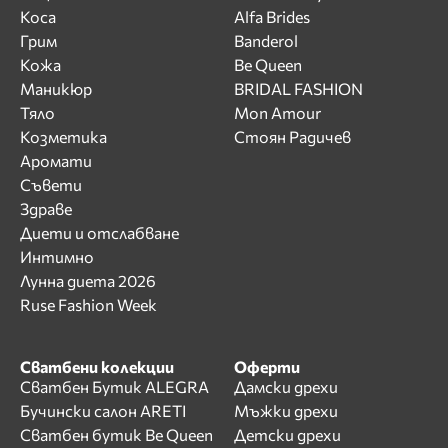
Коса
Alfa Brides
Грим
Banderol
Кожа
Be Queen
Маникюр
BRIDAL FASHION
Тяло
Mon Amour
Козметика
Стоян Радичев
Аромати
Съвети
Здраве
Диети и отслабване
Интимно
Лунна диета 2026
Ruse Fashion Week
Сватбени колекции
Оферти
Сватбен Бутик ALEGRA
Дамски дрехи
Бучински салон ARETI
Мъжки дрехи
Сватбен бутик Be Queen
Детски дрехи