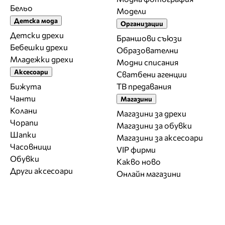
Бельо
Модели
Детска мода
Организации
Детски дрехи
Браншови съюзи
Бебешки дрехи
Образователни
Младежки дрехи
Модни списания
Аксесоари
Сватбени агенции
Бижута
ТВ предавания
Чанти
Магазини
Колани
Магазини за дрехи
Чорапи
Магазини за обувки
Шапки
Магазини за aксесоари
Часовници
VIP фирми
Обувки
Какво ново
Други аксесоари
Онлайн магазини