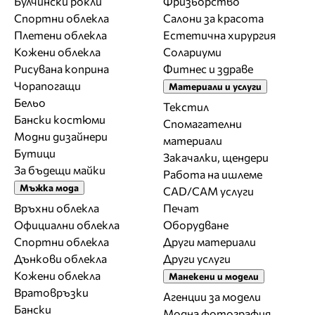
Булчински рокли
Фризьорство
Спортни облекла
Салони за красота
Плетени облекла
Естетична хирургия
Кожени облекла
Солариуми
Рисувана коприна
Фитнес и здраве
Чорапогащи
Материали и услуги
Бельо
Текстил
Бански костюми
Спомагателни
Модни дизайнери
материали
Бутици
Закачалки, щендери
За бъдещи майки
Работа на ишлеме
Мъжка мода
CAD/CAM услуги
Връхни облекла
Печат
Официални облекла
Оборудване
Спортни облекла
Други материали
Дънкови облекла
Други услуги
Кожени облекла
Манекени и модели
Вратовръзки
Агенции за модели
Бански
Модна фотография