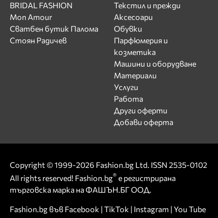
BRIDAL FASHION
Текстил и прежди
Mon Amour
Аксесоари
Сватбен бутик Палома
Обувки
Стоян Радичев
Парфюмерия и
козметика
Машини и оборудване
Материали
Услуги
Работа
Други оферти
Добави оферта
Copyright © 1999-2026 Fashion.bg Ltd. ISSN 2535-0102
®
All rights reserved! Fashion.bg
е регистрирана
търговска марка на ФАШЪН.БГ ООД.
Fashion.bg във
Facebook
|
TikTok
|
Instagram
|
You Tube