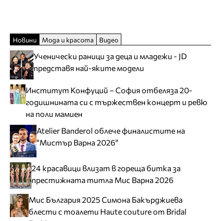
Новини
Мода и красота
Видео
Ученически раници за деца и младежи - JD
представя най-яките модели
Институт Конфуций – София отбеляза 20-
годишнината си с тържествен концерт и ревю
на поли мамиен
Atelier Banderol облече финалистите на
"Мистър Варна 2026"
24 красавици влизат в гореща битка за
престижната титла Мис Варна 2026
Мис България 2025 Симона Бакърджиева
блести с тоалети Haute couture от Bridal