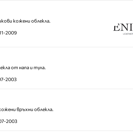
икови кожени облекла.
11-2009
кла от напа и тула.
07-2003
кожени връхни облекла.
-07-2003