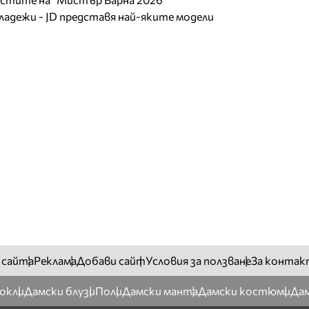
младежи - JD представя най-яките модели
 сайта
Реклама
Добави сайт
Условия за ползване
За контак
окли
Дамски блузи
Поли
Дамски манта
Дамски костюми
Дам