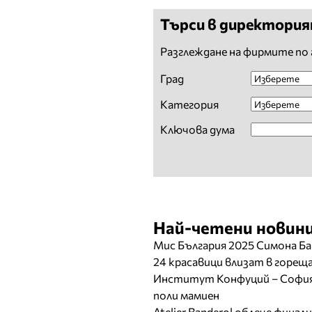
Други материали
Търси в директори
Други услуги
Разглеждане на фирмите по 
Град
Категория
Ключова дума
Най-четени новини
Мис България 2025 Симона Ба
24 красавици влизат в горе
Институт Конфуций – София 
поли мамиен
Atelier Banderol облече фина