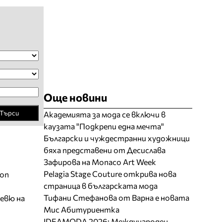
Още новини
Търси
Академията за мода се включи в
каузата "Подкрепи една мечта"
Български и чуждестранни художници
бяха представени от Десислава
Зафирова на Monaco Art Week
Pelagia Stage Couture открива нова
ion
страница в българската мода
Тифани Стефанова от Варна е новата
евю на
Мис Абитуриентка
IDEAMODA 2026: Международен