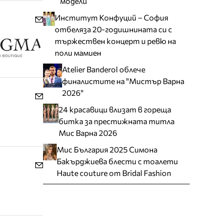
модели
Институт Конфуций – София
отбеляза 20-годишнината си с
тържествен концерт и ревю на
поли мамиен
Atelier Banderol облече
финалистите на "Мистър Варна
2026"
24 красавици влизат в гореща
битка за престижната титла
Мис Варна 2026
Мис България 2025 Симона
Бакърджиева блести с тоалети
Haute couture от Bridal Fashion