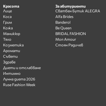
Красота
За абитуриенти
Лице
Сватбен Бутик ALEGRA
Коса
Alfa Brides
Грим
Banderol
Кожа
Be Queen
Маникюр
BRIDAL FASHION
Тяло
Mon Amour
Козметика
Стоян Радичев
Аромати
Съвети
Здраве
Диети и отслабване
Интимно
Лунна диета 2026
Ruse Fashion Week