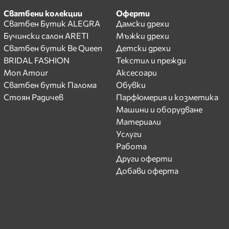
Сватбени колекции
Оферти
Сватбен Бутик ALEGRA
Дамски дрехи
Бучински салон ARETI
Мъжки дрехи
Сватбен бутик Be Queen
Детски дрехи
BRIDAL FASHION
Текстил и прежди
Mon Amour
Аксесоари
Сватбен бутик Палома
Обувки
Стоян Радичев
Парфюмерия и козметика
Машини и оборудване
Материали
Услуги
Работа
Други оферти
Добави оферта