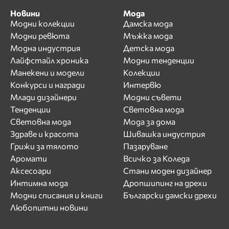
Новини
Мода
Модни колекции
Дамска мода
Модни ревюта
Мъжка мода
Модна индустрия
Детска мода
Лайфстайл хроника
Модни тенденции
Манекени и модели
Колекции
Конкурси и награди
Интервю
Млади дизайнери
Модни съвети
Тенденции
Световна мода
Световна мода
Мода за дома
Здраве и красота
Шивашка индустрия
Грижи за тялото
Пазаруване
Аромати
Всичко за Коледа
Аксесоари
Стани моден дизайнер
Интимна мода
Дропшипинг на дрехи
Модни списания и книги
Български дамски дрехи
Любопитни новини