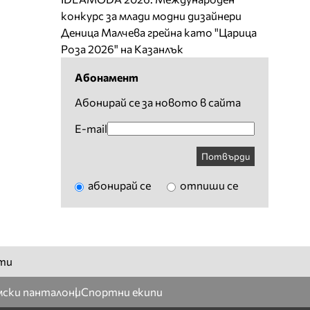
конкурс за млади модни дизайнери
Деница Малчева грейна като "Царица
Роза 2026" на Казанлък
Абонамент
Абонирай се за новото в сайта
E-mail
Потвърди
абонирай се
отпиши се
ти
ски панталони
Спортни екипи