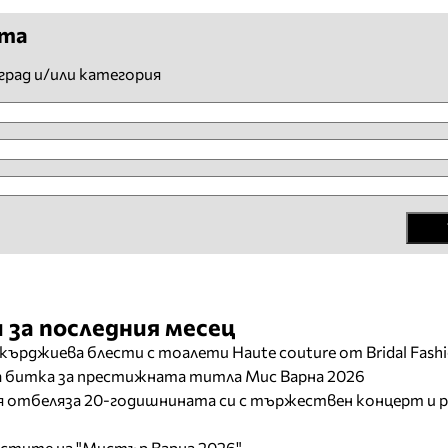
ята
град и/или категория
 за последния месец
кърджиева блести с тоалети Haute couture от Bridal Fash
ща битка за престижната титла Мис Варна 2026
отбеляза 20-годишнината си с тържествен концерт и р
листите на "Мистър Варна 2026"