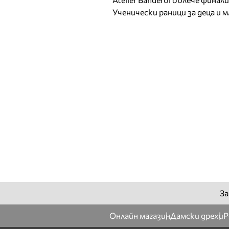
Ученически раници за деца и 
За
Онлайн магазин
Дамски дрехи
Р