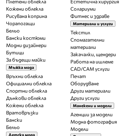
Плетени облекла
Естетична хирургия
Кожени облекла
Солариуми
Рисувана коприна
Фитнес и здраве
Чорапогащи
Материали и услуги
Бельо
Текстил
Бански костюми
Спомагателни
Модни дизайнери
материали
Бутици
Закачалки, щендери
За бъдещи майки
Работа на ишлеме
Мъжка мода
CAD/CAM услуги
Връхни облекла
Печат
Официални облекла
Оборудване
Спортни облекла
Други материали
Дънкови облекла
Други услуги
Кожени облекла
Манекени и модели
Вратовръзки
Агенции за модели
Бански
Модна фотография
Бельо
Модели
Детска мода