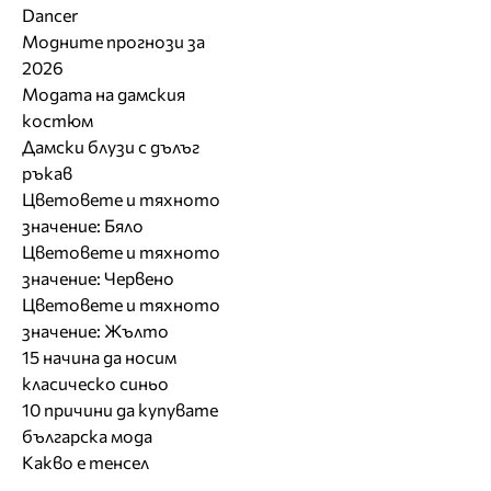
Dancer
Модните прогнози за
2026
Модата на дамския
костюм
Дамски блузи с дълъг
ръкав
Цветовете и тяхното
значение: Бяло
Цветовете и тяхното
значение: Червено
Цветовете и тяхното
значение: Жълто
15 начина да носим
класическо синьо
10 причини да купувате
българска мода
Какво е тенсел