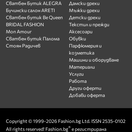
Сватбен Бутик ALEGRA
Дамски дрехи
Бучински салон ARETI
Мъжки дрехи
Сватбен бутик Be Queen
Детски дрехи
BRIDAL FASHION
Текстил и прежди
Mon Amour
Аксесоари
Сватбен бутик Палома
Обувки
Стоян Радичев
Парфюмерия и
козметика
Машини и оборудване
Материали
Услуги
Работа
Други оферти
Добави оферта
Copyright © 1999-2026 Fashion.bg Ltd. ISSN 2535-0102
®
All rights reserved! Fashion.bg
е регистрирана