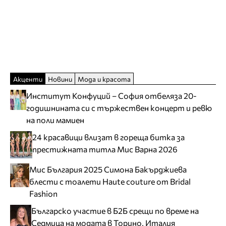
Акценти
Новини
Мода и красота
Институт Конфуций – София отбеляза 20-
годишнината си с тържествен концерт и ревю
на поли мамиен
24 красавици влизат в гореща битка за
престижната титла Мис Варна 2026
Мис България 2025 Симона Бакърджиева
блести с тоалети Haute couture от Bridal
Fashion
Българско участие в Б2Б срещи по време на
Седмица на модата в Торино, Италия