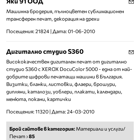
Яки 91 ООД
Машинна бродерия, пълноцветен сублимационен
трансферен печат, декорация на дрехи
Посещения: 21824 | Дата: 01-06-2010
Дигитално студио S360
Висококачествен дигитален печат от дигитално
студио S360 с XEROX DocuColor 5000 - една от най-
добрите цифрови печатащи машини в България.
Визитки, бланки, листовки, флаери, брошури,
дипляни, каталози, уоблери, плакати, календари,
менюта, покани, картички
Посещения: 11320 | Дата: 24-03-2010
Брой сайтове в категория:
Материали и услуги/
Печат
›
85