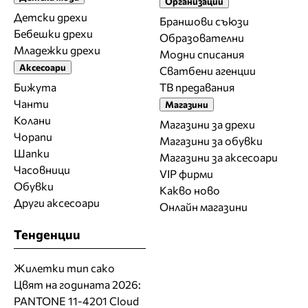
Организации
Детски дрехи
Браншови съюзи
Бебешки дрехи
Образователни
Младежки дрехи
Модни списания
Аксесоари
Сватбени агенции
Бижута
ТВ предавания
Чанти
Магазини
Колани
Магазини за дрехи
Чорапи
Магазини за обувки
Шапки
Магазини за aксесоари
Часовници
VIP фирми
Обувки
Какво ново
Други аксесоари
Онлайн магазини
Тенденции
Жилетки тип сако
Цвят на годината 2026:
PANTONE 11-4201 Cloud