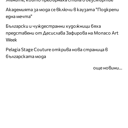
Академията за мода се включи в каузата "Подкрепи
една мечта"
Български и чуждестранни художници бяха
представени от Десислава Зафирова на Monaco Art
Week
Pelagia Stage Couture открива нова страница в
българската мода
още новини...