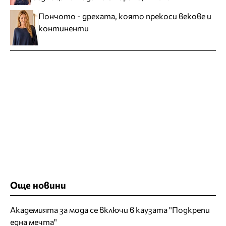
Пончото - дрехата, която прекоси векове и
континенти
Още новини
Академията за мода се включи в каузата "Подкрепи
една мечта"