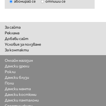
абонирай се
отпиши се
За сайта
Реклама
Добави сайт
Условия за ползване
За контакти
Онлайн магазин
Дамски дрехи
Рокли
Дамски блузи
Поли
Дамски манта
Дамски костюми
Дамски панталони
Спортни екипи