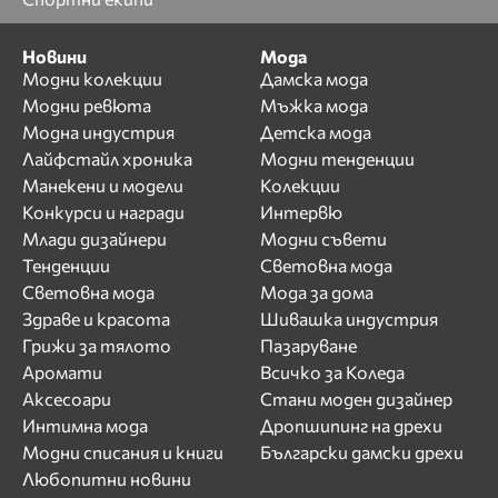
Новини
Мода
Модни колекции
Дамска мода
Модни ревюта
Мъжка мода
Модна индустрия
Детска мода
Лайфстайл хроника
Модни тенденции
Манекени и модели
Колекции
Конкурси и награди
Интервю
Млади дизайнери
Модни съвети
Тенденции
Световна мода
Световна мода
Мода за дома
Здраве и красота
Шивашка индустрия
Грижи за тялото
Пазаруване
Аромати
Всичко за Коледа
Аксесоари
Стани моден дизайнер
Интимна мода
Дропшипинг на дрехи
Модни списания и книги
Български дамски дрехи
Любопитни новини