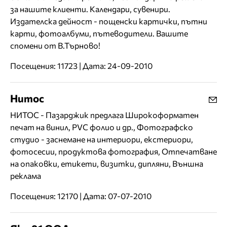
за нашите клиенти. Календари, сувенири.
Издателска дейност - пощенски картички, пътни
карти, фотоалбуми, пътеводители. Вашите
спомени от В.Търново!
Посещения: 11723 | Дата: 24-09-2010
Нитос
НИТОС - Пазарджик предлага Широкоформатен
печат на винил, PVC фолио и др., Фотографско
студио - заснемане на интериори, екстериори,
фотосесии, продуктова фотография, Отпечатване
на опаковки, етикети, визитки, дипляни, Външна
реклама
Посещения: 12170 | Дата: 07-07-2010