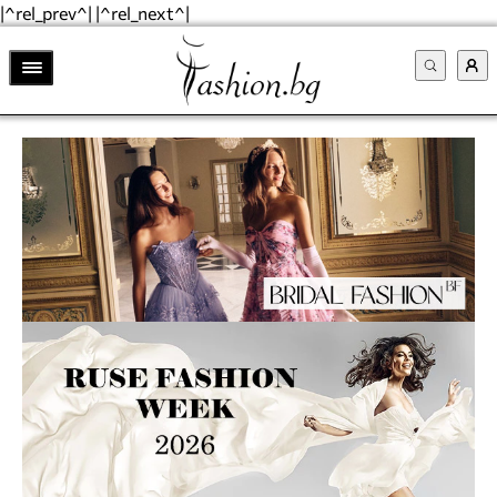
|^rel_prev^| |^rel_next^|