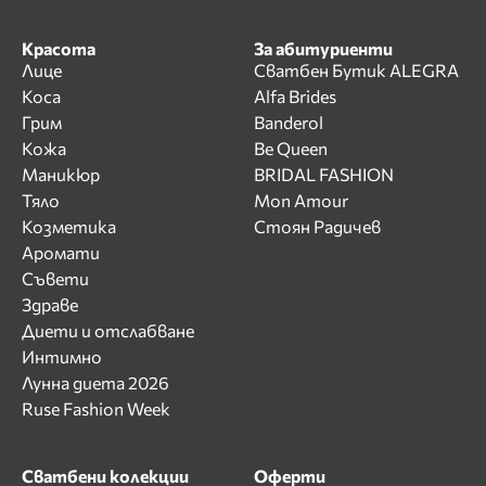
Красота
За абитуриенти
Лице
Сватбен Бутик ALEGRA
Коса
Alfa Brides
Грим
Banderol
Кожа
Be Queen
Маникюр
BRIDAL FASHION
Тяло
Mon Amour
Козметика
Стоян Радичев
Аромати
Съвети
Здраве
Диети и отслабване
Интимно
Лунна диета 2026
Ruse Fashion Week
Сватбени колекции
Оферти