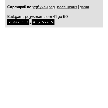
Сортирай по:
азбучен ред
|
посещения
|
дата
Виждате резултати от 41 до 60
<
<<<
1
2
4
5
>>>
>
3