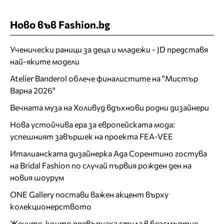
Ново във Fashion.bg
Ученически раници за деца и младежи - JD представя
най-яките модели
Atelier Banderol облече финалистите на "Мистър
Варна 2026"
Вечната муза на Холивуд вдъхнови родни дизайнери
Нова устойчива ера за европейската мода:
успешният завършек на проекта FEA-VEE
Италианската дизайнерка Ада Сорентино гостува
на Bridal Fashion по случай първия рожден ден на
новия шоурум
ONE Gallery постави важен акцент върху
колекционерството
Жените, които превърнаха стила в безсмъртие