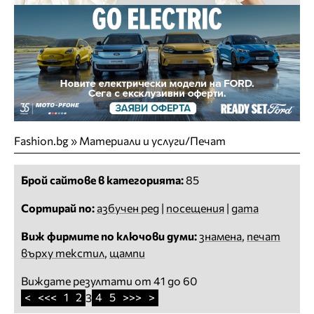
Fashion.bg
»
Материали и услуги/Печат
Брой сайтове в категорията:
85
Сортирай по:
азбучен ред
|
посещения
|
дата
Виж фирмите по ключови думи:
знамена
,
печат
върху текстил
,
щампи
Виждате резултати от 41 до 60
<
<<<
1
2
4
5
>>>
>
3