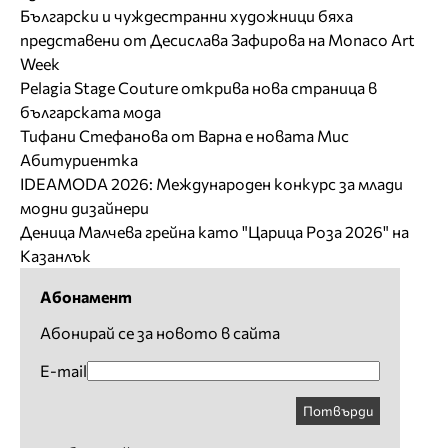
Български и чуждестранни художници бяха
представени от Десислава Зафирова на Monaco Art
Week
Pelagia Stage Couture открива нова страница в
българската мода
Тифани Стефанова от Варна е новата Мис
Абитуриентка
IDEAMODA 2026: Международен конкурс за млади
модни дизайнери
Деница Малчева грейна като "Царица Роза 2026" на
Казанлък
Абонамент
Абонирай се за новото в сайта
E-mail
Потвърди