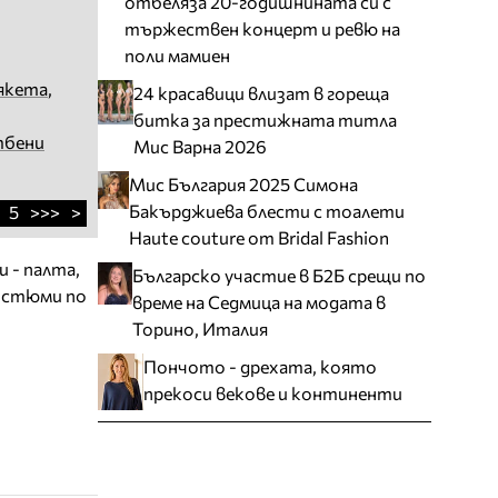
отбеляза 20-годишнината си с
тържествен концерт и ревю на
поли мамиен
якета
,
24 красавици влизат в гореща
битка за престижната титла
тбени
Мис Варна 2026
Мис България 2025 Симона
Бакърджиева блести с тоалети
5
>>>
>
Haute couture от Bridal Fashion
 - палта,
Българско участие в Б2Б срещи по
Костюми по
време на Седмица на модата в
Торино, Италия
Пончото - дрехата, която
прекоси векове и континенти