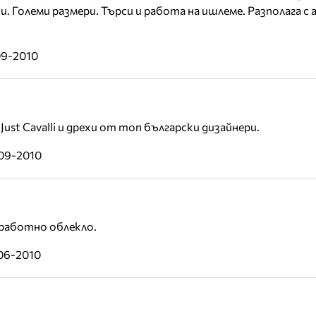
и. Големи размери. Търси и работа на ишлеме. Разполага с 
09-2010
ust Cavalli и дрехи от топ български дизайнери.
-09-2010
работно облекло.
-06-2010