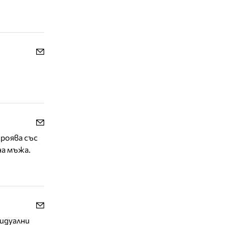
кроява със
на мъжа.
видуални