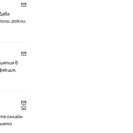
Дава
оли, рокли.
риятия в
фекция.
йте онлайн
Вашето