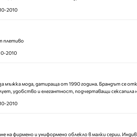
10-2010
т плетиво
10-2010
 за мъжка мода, датираща от 1990 година. Брандът се от
лует, удобство и елегантност, подчертаващи сексапила 
10-2010
е на фирмено и униформено облекло в малки серии. Инди