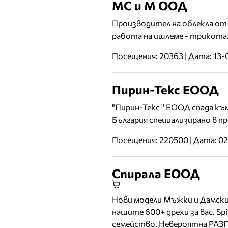
МС и М ООД
Производител на облекла от
работа на ишлеме - трикотажн
Посещения: 20363 | Дата: 13-
Пирин-Текс ЕООД
"Пирин-Текс " ЕООД спада к
България специализирано в п
Посещения: 220500 | Дата: 0
Спирала ЕООД
Нови модели Мъжки и Дамски д
нашите 600+ дрехи за вас. Sp
семейство. Невероятна РАЗП