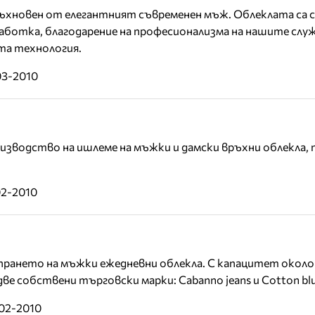
дъхновен от елегантният съвременен мъж. Облеклата са с
аботка, благодарение на професионализма на нашите слу
та технология.
03-2010
оизводство на ишлеме на мъжки и дамски връхни облекла, 
02-2010
прането на мъжки ежедневни облекла. С капацитет около
ве собствени търговски марки: Cabanno jeans и Cotton blu
-02-2010