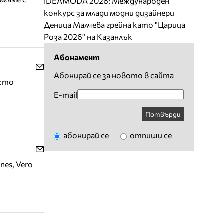
IDEAMODA 2026: Международен
конкурс за млади модни дизайнери
Деница Малчева грейна като "Царица
Роза 2026" на Казанлък
Абонамент
Абонирай се за новото в сайта
акто
E-mail
Потвърди
абонирай се
отпиши се
nes, Vero