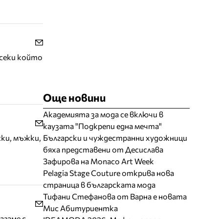
всеки който
Още новини
Академията за мода се включи в
каузата "Подкрепи една мечта"
ки, мъжки,
Български и чуждестранни художници
бяха представени от Десислава
Зафирова на Monaco Art Week
Pelagia Stage Couture открива нова
страница в българската мода
Тифани Стефанова от Варна е новата
Мис Абитуриентка
агаме с