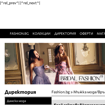
|^rel_prev^| |^rel_next^|
FASHION.BG
КОЛЕКЦИИ
ДИРЕКТОРИЯ
ОФЕРТИ
МАГ
Директория
Fashion.bg
»
Мъжка мода/Връх
Дамска мода
Брой сайтове в категорият