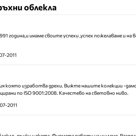
ръхни облекла
991 година,и имаме своите успехи ,успех пожелаваме и на 
07-2011
ия която изработва дрехи. Вижте нашите колекции -дамс
ирани по ISO 9001:2008. Качестево на световно ниво.
07-2011
екло, дънки и якета. Фирмата работи на ишлеме. Разпол