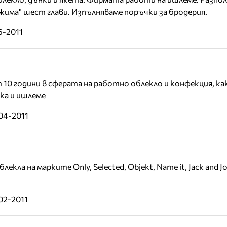
има" шест глави. Изпълняваме поръчки за бродерия.
6-2011
10 години в сферата на работно облекло и конфекция, к
ка и ишлеме
04-2011
кла на марките Only, Selected, Objekt, Name it, Jack and Jo
02-2011