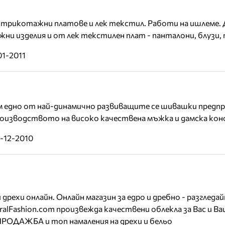
 трикотажни платове и лек текстил. Работи на ишлеме. 
и изделия и от лек текстилен плат - панталони, блузи, п
01-2011
ъм едно от най-динамично развиващите се шивашки предп
роизводството на високо качествена мъжка и дамска кон
2-12-2010
рехи онлайн. Онлайн магазин за едро и дребно - разгледа
iralFashion.com произвежда качествени облекла за Вас и 
РОДАЖБА и топ намаления на дрехи и бельо