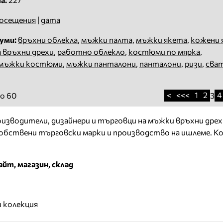
осещения
|
дата
уми:
връхни облекла
,
мъжки палта
,
мъжки якета
,
кожени 
а връхни дрехи
,
работно облекло
,
костюми по мярка
,
мъжки костюми
,
мъжки панталони
,
панталони
,
ризи
,
сва
<
<<<
1
2
4
о 60
3
зводители, дизайнери и търговци на мъжки връхни дрехи
Собствени търговски марки и производство на ишлеме. 
йт, магазин, склад
 колекция