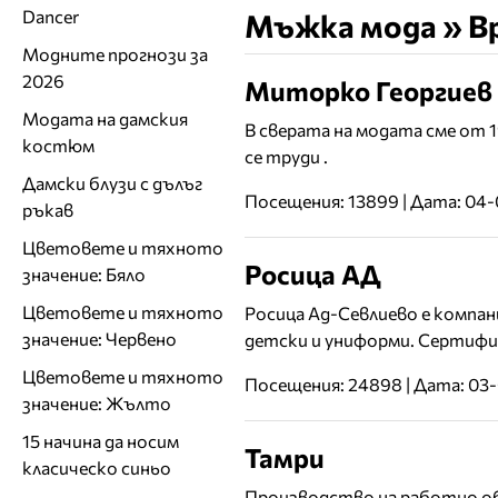
Dancer
Мъжка мода » В
Модните прогнози за
2026
Миторко Георгиев
Модата на дамския
В сверата на модата сме от 1
костюм
се труди .
Дамски блузи с дълъг
Посещения: 13899 | Дата: 04-
ръкав
Цветовете и тяхното
Росица АД
значение: Бяло
Цветовете и тяхното
Росица Ад-Севлиево е компан
значение: Червено
детски и униформи. Сертифиц
Цветовете и тяхното
Посещения: 24898 | Дата: 03-
значение: Жълто
15 начина да носим
Тамри
класическо синьо
Производство на работно обл