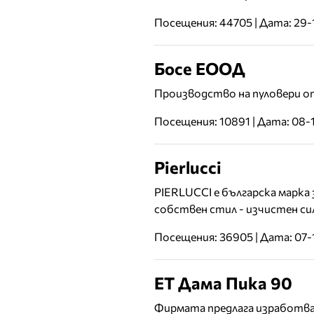
Посещения: 44705 | Дата: 29-
Босе ЕООД
Производство на пуловери о
Посещения: 10891 | Дата: 08-
Pierlucci
PIERLUCCI е българска марка
собствен стил - изчистен си
Посещения: 36905 | Дата: 07-
ЕТ Дама Пика 90
Фирмата предлага изработван