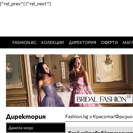
|^rel_prev^| |^rel_next^|
FASHION.BG
КОЛЕКЦИИ
ДИРЕКТОРИЯ
ОФЕРТИ
МАГ
Директория
Fashion.bg
»
Красота/Фризь
Дамска мода
Брой сайтове в категорият