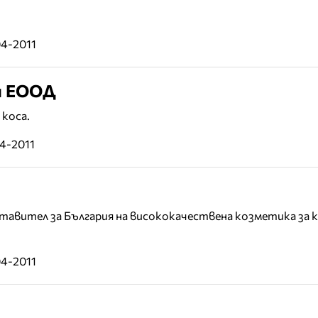
04-2011
н EООД
коса.
04-2011
тавител за България на висококачествена козметика за 
04-2011