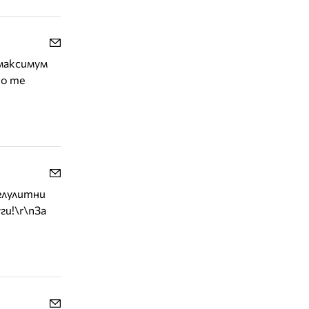
 максимум
то те
целулитни
ги!\r\nЗа