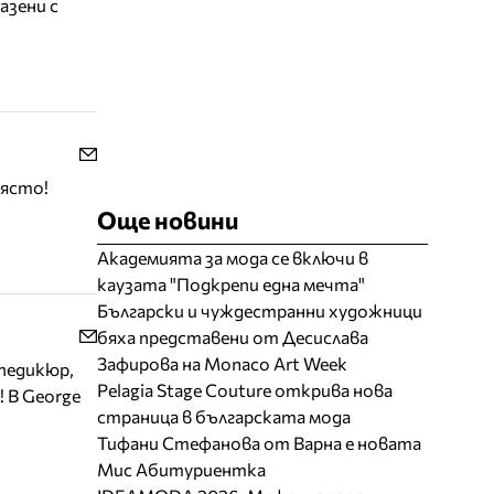
азени с
място!
Още новини
Академията за мода се включи в
каузата "Подкрепи една мечта"
Български и чуждестранни художници
бяха представени от Десислава
Зафирова на Monaco Art Week
 педикюр,
Pelagia Stage Couture открива нова
 В George
страница в българската мода
Тифани Стефанова от Варна е новата
Мис Абитуриентка