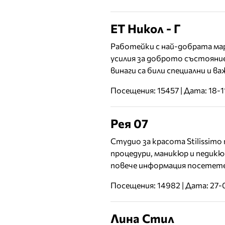
ЕТ Никол - Г
Работейки с най-добрата ма
усилия за доброто състояние
винаги са били специални и в
Посещения: 15457 | Дата: 18-1
Рея 07
Студио за красота Stilissimo
процедури, маникюр и педикю
повече информация посетете
Посещения: 14982 | Дата: 27-
Лина Стил