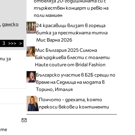
отбеляза 20-годишнината си с
тържествен концерт и ревю на
поли мамиен
,
дамско
24 красавици влизат в гореща
битка за престижната титла
Мис Варна 2026
3
>>>
>
Мис България 2025 Симона
Бакърджиева блести с тоалети
ти за
Haute couture от Bridal Fashion
Българско участие в Б2Б срещи по
време на Седмица на модата в
Торино, Италия
Пончото - дрехата, която
прекоси векове и континенти
ите