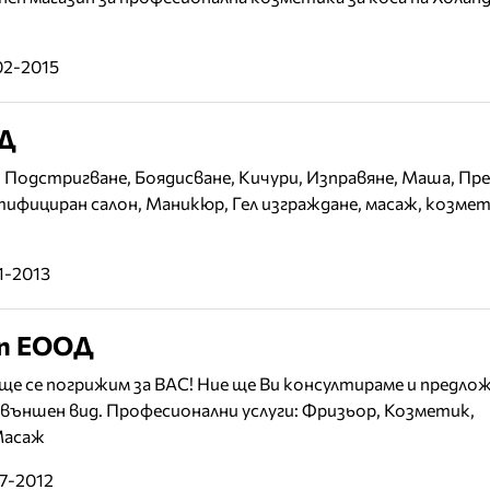
02-2015
ОД
 Подстригване, Боядисване, Кичури, Изправяне, Маша, Пре
тифициран салон, Mаникюр, Гел изграждане, масаж, козме
1-2013
уп ЕООД
r ще се погрижим за ВАС! Ние ще Ви консултираме и предло
външен вид. Професионални услуги: Фризьор, Козметик,
Масаж
07-2012