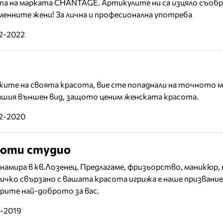
та на марката CHANTAGE. Артикулите ни са изцяло съобр
енните жени! За лична и професионална употреба
02-2022
жите на своята красота, вие сте попаднали на точното 
вашия външен вид, защото ценим женската красота.
12-2020
юти студио
намира в кв.Лозенец. Предлагаме, фризьорство, маникюр,
ичко свързано с вашата красота игрижа е наше призвание!
ерите най-доброто за вас.
3-2019