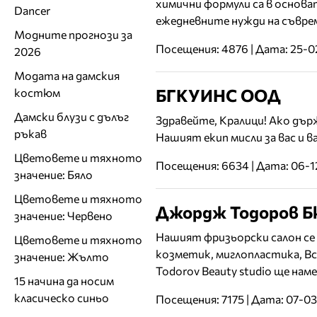
химични формули са в основа
Dancer
ежедневните нужди на съврем
Модните прогнози за
Посещения: 4876 | Дата: 25-
2026
Модата на дамския
БГКУИНС ООД
костюм
Дамски блузи с дълъг
Здравейте, Кралици! Ако дър
ръкав
Нашият екип мисли за вас и 
Цветовете и тяхното
Посещения: 6634 | Дата: 06-
значение: Бяло
Цветовете и тяхното
Джордж Тодоров Б
значение: Червено
Нашият фризьорски салон се 
Цветовете и тяхното
козметик, миглопластика, Вс
значение: Жълто
Todorov Beauty studio ще нам
15 начина да носим
класическо синьо
Посещения: 7175 | Дата: 07-0