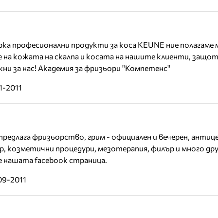
рка професионални продукти за коса KEUNE ние полагаме
 на кожата на скалпа и косата на нашите клиенти, защо
ажни за нас! Академия за фризьори "Компетенс"
1-2011
 предлага фризьорство, грим - официален и вечерен, анти
р, козметични процедури, мезотерапия, филър и много дру
 нашата facebook страница.
09-2011