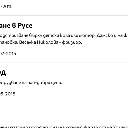
2-2015
не в Русе
подстригване върху детска кола или мотор. Дамско и мъ
ановка. Веселка Николова - фризьор.
07-2015
ОД
рудване на най-добри цени.
05-2015
ен магазин за професионална козметика за коса на Холан