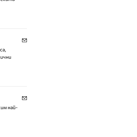
са,
тични
жим най-