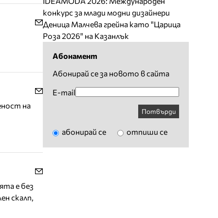
IDEAMODA 2026: Международен
конкурс за млади модни дизайнери
Деница Малчева грейна като "Царица
Роза 2026" на Казанлък
Абонамент
Абонирай се за новото в сайта
E-mail
еност на
Потвърди
абонирай се
отпиши се
ята е без
ен скалп,