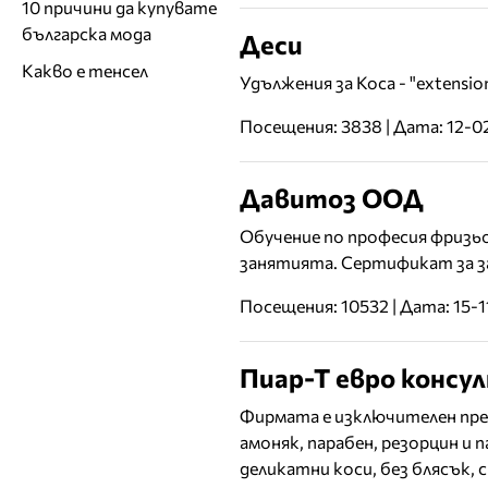
10 причини да купувате
българска мода
Деси
Какво е тенсел
Удължения за Коса - "extension
Посещения: 3838 | Дата: 12-0
Давитоз ООД
Обучение по професия фризьо
занятията. Сертификат за з
Посещения: 10532 | Дата: 15-
Пиар-Т евро конс
Фирмата е изключителен пред
амоняк, парабен, резорцин и
деликатни коси, без блясък, с