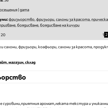
осещения
|
дата
уми:
фризьорство
,
фризьори
,
салони за красота
,
прическа
ригване
,
боядисване
,
боядисване на кичури
2
 20
1
 салони, фризьори, коафьори, салони за красота, продук
йт, магазин, склад
ьорство
 суровини,приятния аромат,леката текстура и уникалн