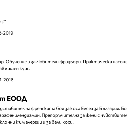
s'"
2-2019
р. Обучение и за любители фризьори. Практическа насоч
авършен курс.
11-2016
улт ЕООД
ставител на френската боя за коса Елсеа за България. Бо
 парафенилендиамин. Препоръчителна за жени с чувствител
клонни към алергии и за бели коси.