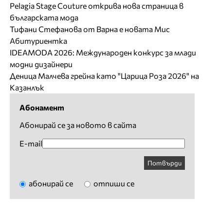
Pelagia Stage Couture открива нова страница в
българската мода
Тифани Стефанова от Варна е новата Мис
Абитуриентка
IDEAMODA 2026: Международен конкурс за млади
модни дизайнери
Деница Малчева грейна като "Царица Роза 2026" на
Казанлък
Абонамент
Абонирай се за новото в сайта
E-mail
Потвърди
абонирай се
отпиши се