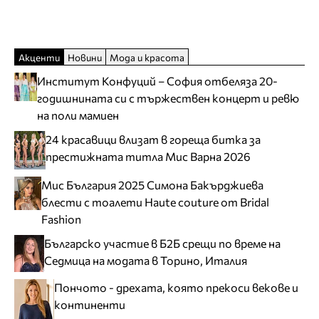
Акценти
Новини
Мода и красота
Институт Конфуций – София отбеляза 20-
годишнината си с тържествен концерт и ревю
на поли мамиен
24 красавици влизат в гореща битка за
престижната титла Мис Варна 2026
Мис България 2025 Симона Бакърджиева
блести с тоалети Haute couture от Bridal
Fashion
Българско участие в Б2Б срещи по време на
Седмица на модата в Торино, Италия
Пончото - дрехата, която прекоси векове и
континенти