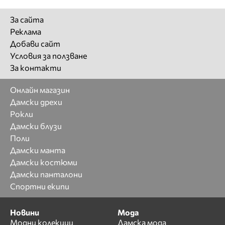
За сайта
Реклама
Добави сайт
Условия за ползване
За контакти
Онлайн магазин
Дамски дрехи
Рокли
Дамски блузи
Поли
Дамски манта
Дамски костюми
Дамски панталони
Спортни екипи
Новини
Мода
Модни колекции
Дамска мода