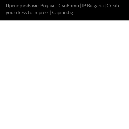
Препоръчваме:
Розали
|
Словото
|
IP Bulgaria
|
Create
your dress to impress
|
Capino.bg