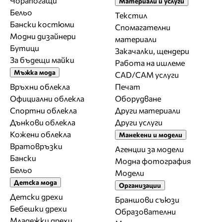
Чорапогащи
Материали и услуги
Бельо
Текстил
Бански костюми
Спомагателни
Модни дизайнери
материали
Бутици
Закачалки, щендери
За бъдещи майки
Работа на ишлеме
Мъжка мода
CAD/CAM услуги
Връхни облекла
Печат
Официални облекла
Оборудване
Спортни облекла
Други материали
Дънкови облекла
Други услуги
Кожени облекла
Манекени и модели
Вратовръзки
Агенции за модели
Бански
Модна фотография
Бельо
Модели
Детска мода
Организации
Детски дрехи
Браншови съюзи
Бебешки дрехи
Образователни
Младежки дрехи