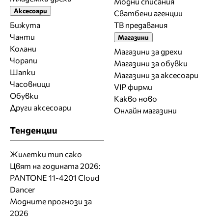
Модни списания
Аксесоари
Сватбени агенции
Бижута
ТВ предавания
Чанти
Магазини
Колани
Магазини за дрехи
Чорапи
Магазини за обувки
Шапки
Магазини за aксесоари
Часовници
VIP фирми
Обувки
Какво ново
Други аксесоари
Онлайн магазини
Тенденции
Жилетки тип сако
Цвят на годината 2026:
PANTONE 11-4201 Cloud
Dancer
Модните прогнози за
2026