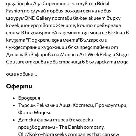
дизайнерка Ада Сорентино гостува на Bridal
Fashion по случай първия рожден ден на новия
шоурум
ONE Gallery постави важен акцент върху
колекционерството
Жените, които превърнаха
стила в безсмъртие
Академията за мода се включи в
каузата "Подкрепи една мечта"
Български и
чуждестранни художници бяха представени от
Десислава Зафирова на Monaco Art Week
Pelagia Stage
Couture открива нова страница в българската мода
още новини...
Оферти
Бродерия
Търсим Рекламни Лица, Хостеси, Промоутъри,
Фото Модели
Датска фирма търси български
производители - The Danish company,
Oliz/Koko-Nora seeks companies that can sew