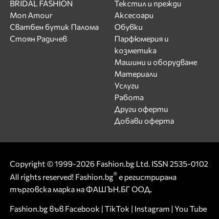
BRIDAL FASHION
Текстил и прежди
Mon Amour
Аксесоари
Сватбен бутик Палома
Обувки
Стоян Радичев
Парфюмерия и
козметика
Машини и оборудване
Материали
Услуги
Работа
Други оферти
Добави оферта
Copyright © 1999-2026 Fashion.bg Ltd. ISSN 2535-0102
®
All rights reserved! Fashion.bg
е регистрирана
търговска марка на ФАШЪН.БГ ООД.
Fashion.bg във
Facebook
|
TikTok
|
Instagram
|
You Tube