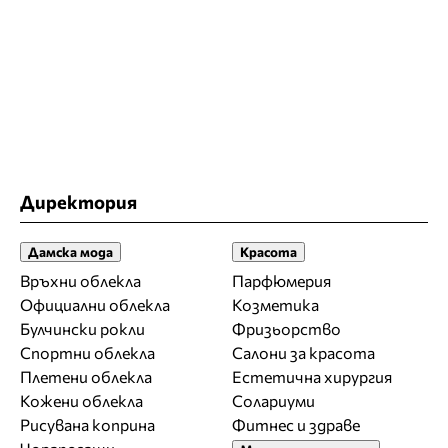
Директория
Дамска мода
Красота
Връхни облекла
Парфюмерия
Официални облекла
Козметика
Булчински рокли
Фризьорство
Спортни облекла
Салони за красота
Плетени облекла
Естетична хирургия
Кожени облекла
Солариуми
Рисувана коприна
Фитнес и здраве