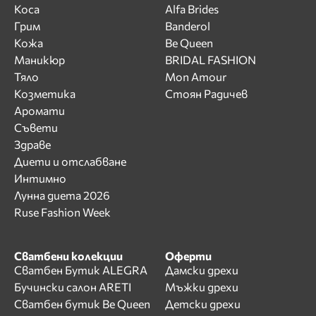
Коса
Alfa Brides
Грим
Banderol
Кожа
Be Queen
Маникюр
BRIDAL FASHION
Тяло
Mon Amour
Козметика
Стоян Радичев
Аромати
Съвети
Здраве
Диети и отслабване
Интимно
Лунна диета 2026
Ruse Fashion Week
Сватбени колекции
Оферти
Сватбен Бутик ALEGRA
Дамски дрехи
Бучински салон ARETI
Мъжки дрехи
Сватбен бутик Be Queen
Детски дрехи