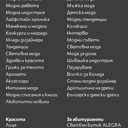
Модни ревюта
Мъжка мода
Модна индустрия
Детска мода
Лайфстайл хроника
Модни тенденции
Манекени и модели
Колекции
Конкурси и награди
Интервю
Млади дизайнери
Модни съвети
Тенденции
Световна мода
Световна мода
Мода за дома
Здраве и красота
Шивашка индустрия
Грижи за тялото
Пазаруване
Аромати
Всичко за Коледа
Аксесоари
Стани моден дизайнер
Интимна мода
Дропшипинг на дрехи
Модни списания и книги
Български дамски дрехи
Любопитни новини
Красота
За абитуриенти
Лице
Сватбен Бутик ALEGRA