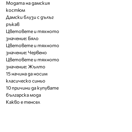
Модата на дамския
костюм
Дамски блузи с дълъг
ръкав
Цветовете и тяхното
значение: Бяло
Цветовете и тяхното
значение: Червено
Цветовете и тяхното
значение: Жълто
15 начина да носим
класическо синьо
10 причини да купувате
българска мода
Какво е тенсел