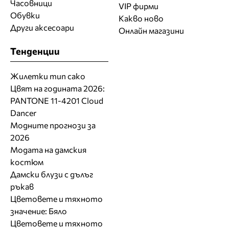
Часовници
VIP фирми
Обувки
Какво ново
Други аксесоари
Онлайн магазини
Тенденции
Жилетки тип сако
Цвят на годината 2026:
PANTONE 11-4201 Cloud
Dancer
Модните прогнози за
2026
Модата на дамския
костюм
Дамски блузи с дълъг
ръкав
Цветовете и тяхното
значение: Бяло
Цветовете и тяхното