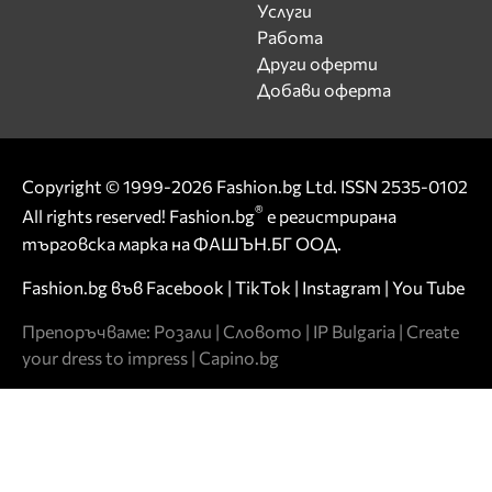
Услуги
Работа
Други оферти
Добави оферта
Copyright © 1999-2026 Fashion.bg Ltd. ISSN 2535-0102
®
All rights reserved! Fashion.bg
е регистрирана
търговска марка на ФАШЪН.БГ ООД.
Fashion.bg във
Facebook
|
TikTok
|
Instagram
|
You Tube
Препоръчваме:
Розали
|
Словото
|
IP Bulgaria
|
Create
your dress to impress
|
Capino.bg