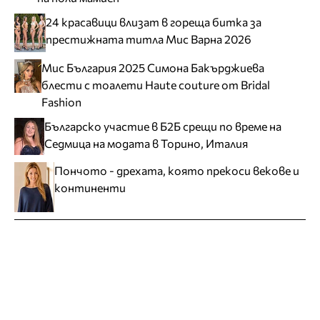
24 красавици влизат в гореща битка за
престижната титла Мис Варна 2026
Мис България 2025 Симона Бакърджиева
блести с тоалети Haute couture от Bridal
Fashion
Българско участие в Б2Б срещи по време на
Седмица на модата в Торино, Италия
Пончото - дрехата, която прекоси векове и
континенти