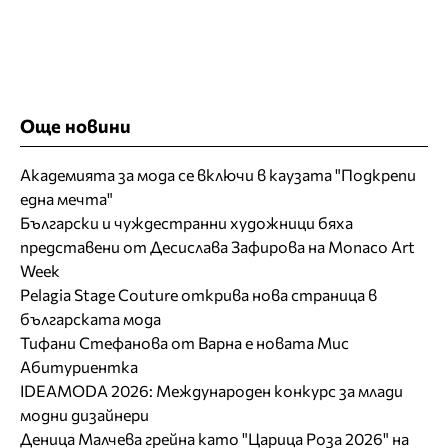
Още новини
Академията за мода се включи в каузата "Подкрепи
една мечта"
Български и чуждестранни художници бяха
представени от Десислава Зафирова на Monaco Art
Week
Pelagia Stage Couture открива нова страница в
българската мода
Тифани Стефанова от Варна е новата Мис
Абитуриентка
IDEAMODA 2026: Международен конкурс за млади
модни дизайнери
Деница Малчева грейна като "Царица Роза 2026" на