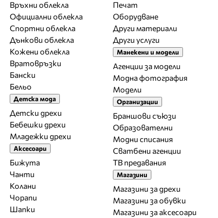
Връхни облекла
Печат
Официални облекла
Оборудване
Спортни облекла
Други материали
Дънкови облекла
Други услуги
Кожени облекла
Манекени и модели
Вратовръзки
Агенции за модели
Бански
Модна фотография
Бельо
Модели
Детска мода
Организации
Детски дрехи
Браншови съюзи
Бебешки дрехи
Образователни
Младежки дрехи
Модни списания
Аксесоари
Сватбени агенции
Бижута
ТВ предавания
Чанти
Магазини
Колани
Магазини за дрехи
Чорапи
Магазини за обувки
Шапки
Магазини за aксесоари