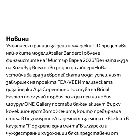
Новини
Ученически раници за деца и младежи - JD представя
най-яките модели
Atelier Banderol облече
финалистите на "Мистър Варна 2026"
Вечната муза
на Холивуд вдъхнови родни дизайнери
Нова
устойчива ера за европейската мода: успешният
завършек на проекта FEA-VEE
Италианската
дизайнерка Ада Сорентино гостува на Bridal
Fashion по случай първия рожден ден на новия
шоурум
ONE Gallery постави важен акцент върху
колекционерството
Жените, които превърнаха
стила в безсмъртие
Академията за мода се включи в
каузата "Подкрепи една мечта"
Български и
чуждестранни художници бяха представени от