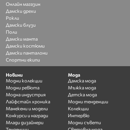
Онлайн магазин
Дамски дрехи
Рокли
Дамски блузи
Поли
Дамски манта
Дамски костюми
Дамски панталони
Спортни екипи
Новини
Мода
Модни колекции
Дамска мода
Модни ревюта
Мъжка мода
Модна индустрия
Детска мода
Лайфстайл хроника
Модни тенденции
Манекени и модели
Колекции
Конкурси и награди
Интервю
Млади дизайнери
Модни съвети
Тенденции
Световна мода