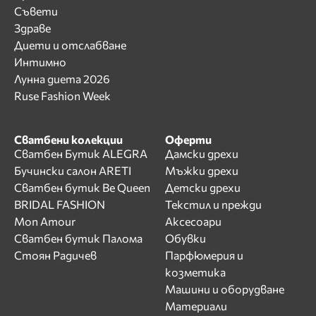
Съвети
Здраве
Диети и отслабване
Интимно
Лунна диета 2026
Ruse Fashion Week
Сватбени колекции
Оферти
Сватбен Бутик ALEGRA
Дамски дрехи
Бучински салон ARETI
Мъжки дрехи
Сватбен бутик Be Queen
Детски дрехи
BRIDAL FASHION
Текстил и прежди
Mon Amour
Аксесоари
Сватбен бутик Палома
Обувки
Стоян Радичев
Парфюмерия и
козметика
Машини и оборудване
Материали