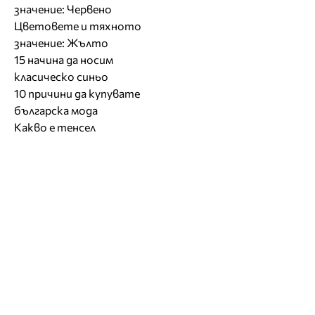
значение: Червено
Цветовете и тяхното
значение: Жълто
15 начина да носим
класическо синьо
10 причини да купувате
българска мода
Какво е тенсел