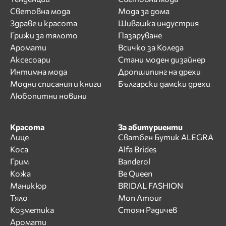
Световна мода
Мода за дома
Здраве и красота
Шивашка индустрия
Грижи за тялото
Пазаруване
Аромати
Всичко за Коледа
Аксесоари
Стани моден дизайнер
Интимна мода
Дропшипинг на дрехи
Модни списания и книги
Български дамски дрехи
Любопитни новини
Красота
За абитуриенти
Лице
Сватбен Бутик ALEGRA
Коса
Alfa Brides
Грим
Banderol
Кожа
Be Queen
Маникюр
BRIDAL FASHION
Тяло
Mon Amour
Козметика
Стоян Радичев
Аромати