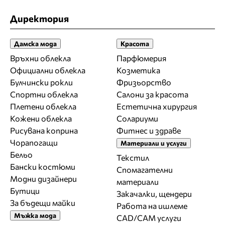
Директория
Дамска мода
Красота
Връхни облекла
Парфюмерия
Официални облекла
Козметика
Булчински рокли
Фризьорство
Спортни облекла
Салони за красота
Плетени облекла
Естетична хирургия
Кожени облекла
Солариуми
Рисувана коприна
Фитнес и здраве
Чорапогащи
Материали и услуги
Бельо
Текстил
Бански костюми
Спомагателни
Модни дизайнери
материали
Бутици
Закачалки, щендери
За бъдещи майки
Работа на ишлеме
Мъжка мода
CAD/CAM услуги