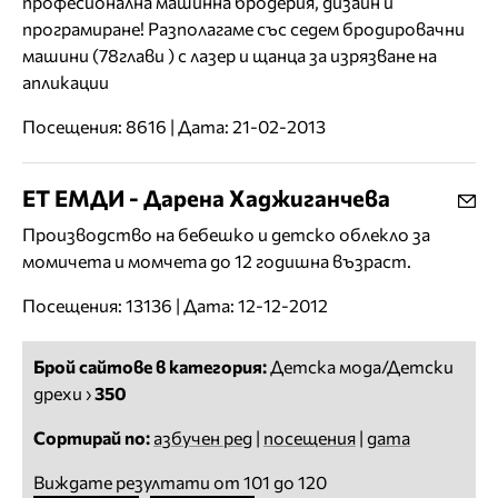
професионална машинна бродерия, дизайн и
програмиране! Разполагаме със седем бродировачни
машини (78глави ) с лазер и щанца за изрязване на
апликации
Посещения: 8616 | Дата: 21-02-2013
ЕТ ЕМДИ - Дарена Хаджиганчева
Производство на бебешко и детско облекло за
момичета и момчета до 12 годишна възраст.
Посещения: 13136 | Дата: 12-12-2012
Брой сайтове в категория:
Детска мода/Детски
дрехи
›
350
Сортирай по:
азбучен ред
|
посещения
|
дата
Виждате резултати от 101 до 120