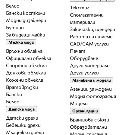
Бельо
Текстил
Бански костюми
Спомагателни
Модни дизайнери
материали
Бутици
Закачалки, щендери
За бъдещи майки
Работа на ишлеме
Мъжка мода
CAD/CAM услуги
Връхни облекла
Печат
Официални облекла
Оборудване
Спортни облекла
Други материали
Дънкови облекла
Други услуги
Кожени облекла
Манекени и модели
Вратовръзки
Агенции за модели
Бански
Модна фотография
Бельо
Модели
Детска мода
Организации
Детски дрехи
Браншови съюзи
Бебешки дрехи
Образователни
Младежки дрехи
Модни списания