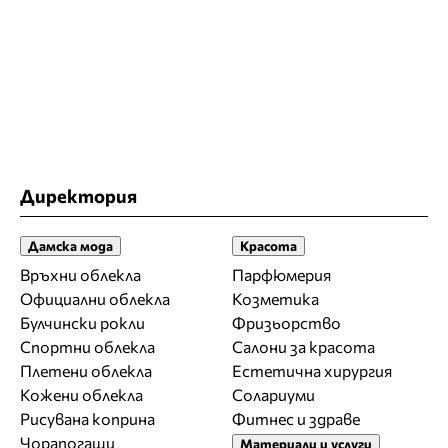
Директория
Дамска мода
Красота
Връхни облекла
Парфюмерия
Официални облекла
Козметика
Булчински рокли
Фризьорство
Спортни облекла
Салони за красота
Плетени облекла
Естетична хирургия
Кожени облекла
Солариуми
Рисувана коприна
Фитнес и здраве
Чорапогащи
Материали и услуги