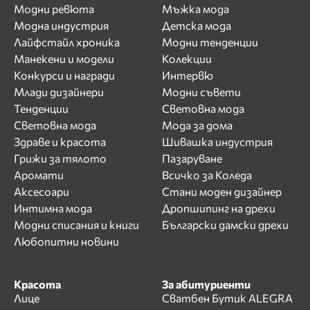
Модни ревюта
Мъжка мода
Модна индустрия
Детска мода
Лайфстайл хроника
Модни тенденции
Манекени и модели
Колекции
Конкурси и награди
Интервю
Млади дизайнери
Модни съвети
Тенденции
Световна мода
Световна мода
Мода за дома
Здраве и красота
Шивашка индустрия
Грижи за тялото
Пазаруване
Аромати
Всичко за Коледа
Аксесоари
Стани моден дизайнер
Интимна мода
Дропшипинг на дрехи
Модни списания и книги
Български дамски дрехи
Любопитни новини
Красота
За абитуриенти
Лице
Сватбен Бутик ALEGRA