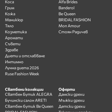
Коса
Alfa Brides
Грим
Banderol
Кожа
Be Queen
Маникюр
BRIDAL FASHION
Тяло
Mon Amour
Козметика
Стоян Радичев
Аромати
Съвети
Здраве
Диети и отслабване
Интимно
Лунна диета 2026
Ruse Fashion Week
Сватбени колекции
Оферти
Сватбен Бутик ALEGRA
Дамски дрехи
Бучински салон ARETI
Мъжки дрехи
Сватбен бутик Be Queen
Детски дрехи