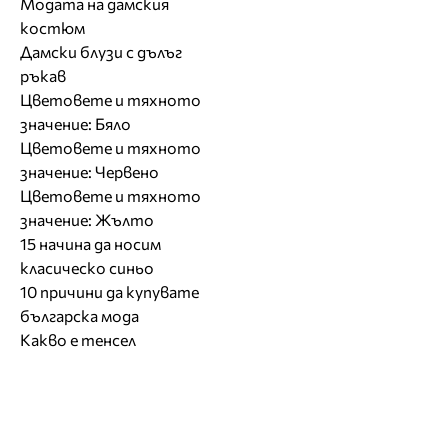
Модата на дамския
костюм
Дамски блузи с дълъг
ръкав
Цветовете и тяхното
значение: Бяло
Цветовете и тяхното
значение: Червено
Цветовете и тяхното
значение: Жълто
15 начина да носим
класическо синьо
10 причини да купувате
българска мода
Какво е тенсел