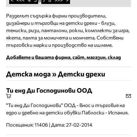
6
Разделът съдържа фирми производители,
дизайнери и търговци на детски дрехи - блузи,
тениски, ризи, панталони, рокли, комплекти за игра,
якета, палта за момичета и момчета. Собствени
търговски марки и производство на ишлеме.
Добавете и вашата фирма, сайт, магазин, склад
Детска мода » Детски дрехи
Ти енд Ди Господинови ООД
"Ти енд Ди Господинови" ООД - внос и търговия на
едро и дребно на детски обувки Паблоски - Испания.
Посещения: 11406 | Дата: 27-02-2014