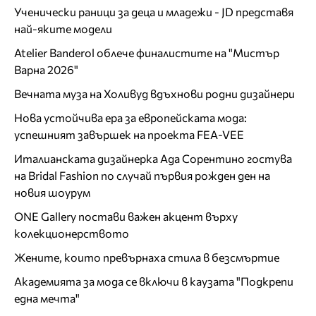
Ученически раници за деца и младежи - JD представя
най-яките модели
Atelier Banderol облече финалистите на "Мистър
Варна 2026"
Вечната муза на Холивуд вдъхнови родни дизайнери
Нова устойчива ера за европейската мода:
успешният завършек на проекта FEA-VEE
Италианската дизайнерка Ада Сорентино гостува
на Bridal Fashion по случай първия рожден ден на
новия шоурум
ONE Gallery постави важен акцент върху
колекционерството
Жените, които превърнаха стила в безсмъртие
Академията за мода се включи в каузата "Подкрепи
една мечта"