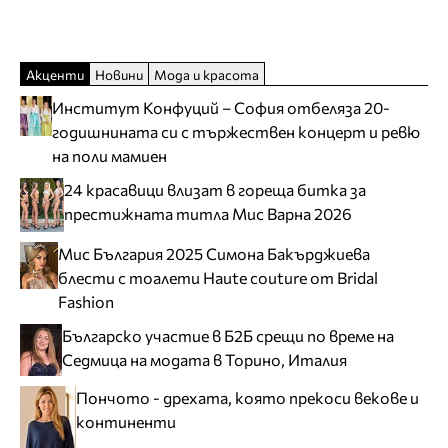
Акценти
Новини
Мода и красота
Институт Конфуций – София отбеляза 20-
годишнината си с тържествен концерт и ревю
на поли мамиен
24 красавици влизат в гореща битка за
престижната титла Мис Варна 2026
Мис България 2025 Симона Бакърджиева
блести с тоалети Haute couture от Bridal
Fashion
Българско участие в Б2Б срещи по време на
Седмица на модата в Торино, Италия
Пончото - дрехата, която прекоси векове и
континенти