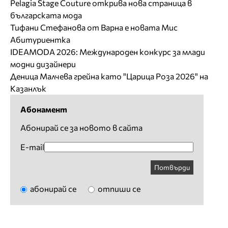
Pelagia Stage Couture открива нова страница в
българската мода
Тифани Стефанова от Варна е новата Мис
Абитуриентка
IDEAMODA 2026: Международен конкурс за млади
модни дизайнери
Деница Малчева грейна като "Царица Роза 2026" на
Казанлък
Абонамент
Абонирай се за новото в сайта
E-mail
Потвърди
абонирай се
отпиши се