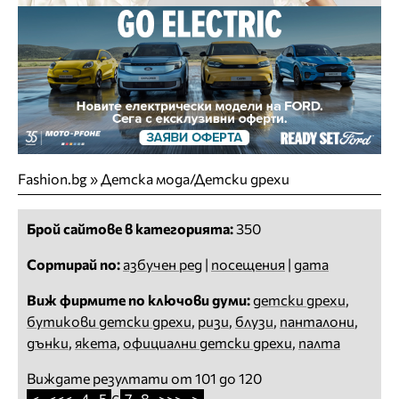
Fashion.bg
»
Детска мода/Детски дрехи
Брой сайтове в категорията:
350
Сортирай по:
азбучен ред
|
посещения
|
дата
Виж фирмите по ключови думи:
детски дрехи
,
бутикови детски дрехи
,
ризи
,
блузи
,
панталони
,
дънки
,
якета
,
официални детски дрехи
,
палта
Виждате резултати от 101 до 120
<
<<<
4
5
7
8
>>>
>