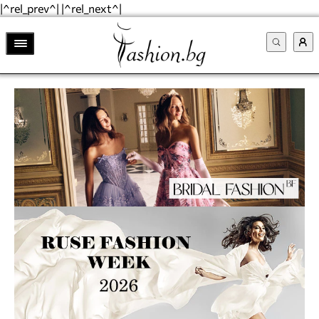
|^rel_prev^| |^rel_next^|