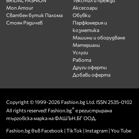
BRIDAL FASHION
Текстил и прежди
Mon Amour
Аксесоари
Сватбен бутик Палома
Обувки
Стоян Радичев
Парфюмерия и
козметика
Машини и оборудване
Материали
Услуги
Работа
Други оферти
Добави оферта
Copyright © 1999-2026 Fashion.bg Ltd. ISSN 2535-0102
®
All rights reserved! Fashion.bg
е регистрирана
търговска марка на ФАШЪН.БГ ООД.
Fashion.bg във
Facebook
|
TikTok
|
Instagram
|
You Tube