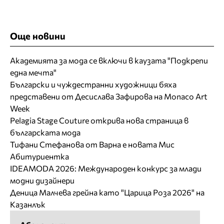
Още новини
Академията за мода се включи в каузата "Подкрепи
една мечта"
Български и чуждестранни художници бяха
представени от Десислава Зафирова на Monaco Art
Week
Pelagia Stage Couture открива нова страница в
българската мода
Тифани Стефанова от Варна е новата Мис
Абитуриентка
IDEAMODA 2026: Международен конкурс за млади
модни дизайнери
Деница Малчева грейна като "Царица Роза 2026" на
Казанлък