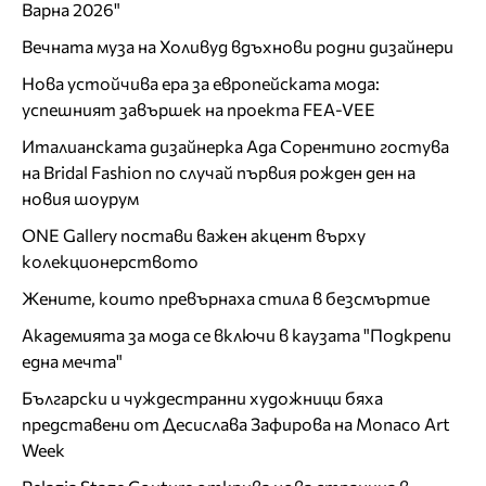
Варна 2026"
Вечната муза на Холивуд вдъхнови родни дизайнери
Нова устойчива ера за европейската мода:
успешният завършек на проекта FEA-VEE
Италианската дизайнерка Ада Сорентино гостува
на Bridal Fashion по случай първия рожден ден на
новия шоурум
ONE Gallery постави важен акцент върху
колекционерството
Жените, които превърнаха стила в безсмъртие
Академията за мода се включи в каузата "Подкрепи
една мечта"
Български и чуждестранни художници бяха
представени от Десислава Зафирова на Monaco Art
Week