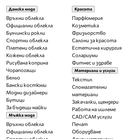
Дамска мода
Красота
Връхни облекла
Парфюмерия
Официални облекла
Козметика
Булчински рокли
Фризьорство
Спортни облекла
Салони за красота
Плетени облекла
Естетична хирургия
Кожени облекла
Солариуми
Рисувана коприна
Фитнес и здраве
Чорапогащи
Материали и услуги
Бельо
Текстил
Бански костюми
Спомагателни
Модни дизайнери
материали
Бутици
Закачалки, щендери
За бъдещи майки
Работа на ишлеме
Мъжка мода
CAD/CAM услуги
Връхни облекла
Печат
Официални облекла
Оборудване
Спортни облекла
Други материали