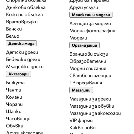
Дънкови облекла
Други услуги
Кожени облекла
Манекени и модели
Вратовръзки
Агенции за модели
Бански
Модна фотография
Бельо
Модели
Детска мода
Организации
Детски дрехи
Браншови съюзи
Бебешки дрехи
Образователни
Младежки дрехи
Модни списания
Аксесоари
Сватбени агенции
Бижута
ТВ предавания
Чанти
Магазини
Колани
Магазини за дрехи
Чорапи
Магазини за обувки
Шапки
Магазини за aксесоари
Часовници
VIP фирми
Обувки
Какво ново
Други аксесоари