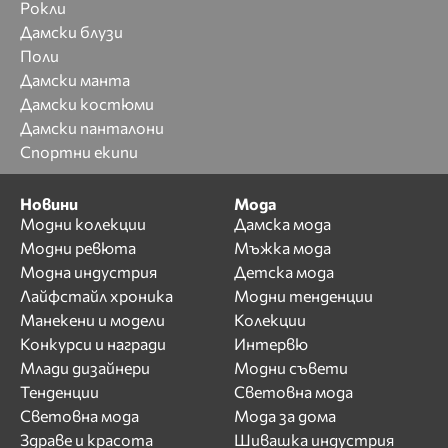
Рокли
Дамски блузи
Поли
Дамски манта
Дамски костюми
Дамски панталони
Спортни екипи
Новини
Мода
Модни колекции
Дамска мода
Модни ревюта
Мъжка мода
Модна индустрия
Детска мода
Лайфстайл хроника
Модни тенденции
Манекени и модели
Колекции
Конкурси и награди
Интервю
Млади дизайнери
Модни съвети
Тенденции
Световна мода
Световна мода
Мода за дома
Здраве и красота
Шивашка индустрия