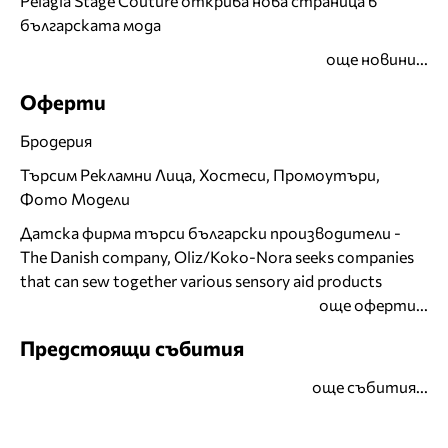
Pelagia Stage Couture открива нова страница в
българската мода
още новини...
Оферти
Бродерия
Търсим Рекламни Лица, Хостеси, Промоутъри,
Фото Модели
Датска фирма търси български производители -
The Danish company, Oliz/Koko-Nora seeks companies
that can sew together various sensory aid products
още оферти...
Предстоящи събития
още събития...