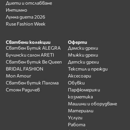
Диети и отслабване
Интимно
Лунна диета 2026
Ruse Fashion Week
Сватбени колекции
Оферти
Сватбен Бутик ALEGRA
Дамски дрехи
Бучински салон ARETI
Мъжки дрехи
Сватбен бутик Be Queen
Детски дрехи
BRIDAL FASHION
Текстил и прежди
Mon Amour
Аксесоари
Сватбен бутик Палома
Обувки
Стоян Радичев
Парфюмерия и
козметика
Машини и оборудване
Материали
Услуги
Работа