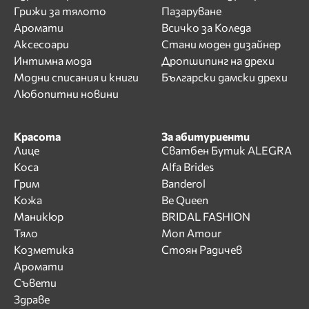
Грижи за тялото
Пазаруване
Аромати
Всичко за Коледа
Аксесоари
Стани моден дизайнер
Интимна мода
Дропшипинг на дрехи
Модни списания и книги
Български дамски дрехи
Любопитни новини
Красота
За абитуриенти
Лице
Сватбен Бутик ALEGRA
Коса
Alfa Brides
Грим
Banderol
Кожа
Be Queen
Маникюр
BRIDAL FASHION
Тяло
Mon Amour
Козметика
Стоян Радичев
Аромати
Съвети
Здраве