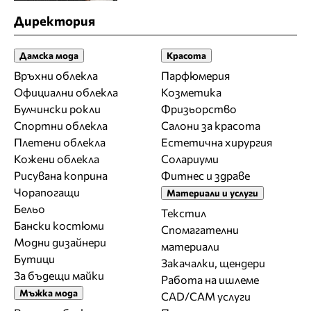
Директория
Дамска мода
Красота
Връхни облекла
Парфюмерия
Официални облекла
Козметика
Булчински рокли
Фризьорство
Спортни облекла
Салони за красота
Плетени облекла
Естетична хирургия
Кожени облекла
Солариуми
Рисувана коприна
Фитнес и здраве
Чорапогащи
Материали и услуги
Бельо
Текстил
Бански костюми
Спомагателни
Модни дизайнери
материали
Бутици
Закачалки, щендери
За бъдещи майки
Работа на ишлеме
Мъжка мода
CAD/CAM услуги