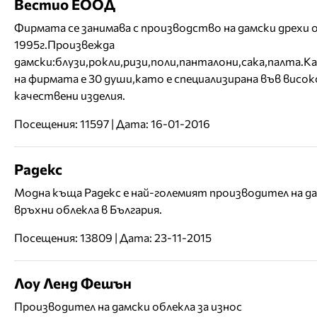
Вестио ЕООД
Фирмата се занимава с производство на дамски дрехи 
1995г.Произвежда
дамски:блузи,рокли,ризи,поли,панталони,сака,палта.
на фирмата е 30 души,като е специализирана във висок
качествени изделия.
Посещения: 11597 | Дата: 16-01-2016
Радекс
Модна къща Радекс е най-големият производител на д
връхни облекла в България.
Посещения: 13809 | Дата: 23-11-2015
Лоу Ленд Фешън
Производител на дамски облекла за износ