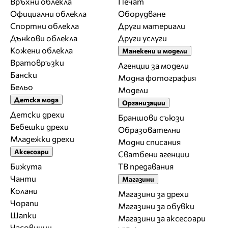
Връхни облекла
Печат
Официални облекла
Оборудване
Спортни облекла
Други материали
Дънкови облекла
Други услуги
Кожени облекла
Манекени и модели
Вратовръзки
Агенции за модели
Бански
Модна фотография
Бельо
Модели
Детска мода
Организации
Детски дрехи
Браншови съюзи
Бебешки дрехи
Образователни
Младежки дрехи
Модни списания
Аксесоари
Сватбени агенции
Бижута
ТВ предавания
Чанти
Магазини
Колани
Магазини за дрехи
Чорапи
Магазини за обувки
Шапки
Магазини за aксесоари
Часовници