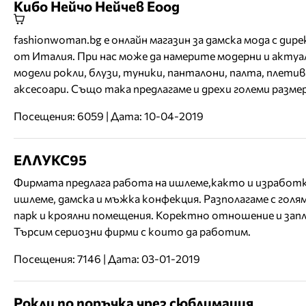
Кибо Нейчо Нейчев Еоод
fashionwoman.bg е онлайн магазин за дамска мода с дир
от Италия. При нас може да намерите модерни и актуа
модели рокли, блузи, туники, панталони, палта, плетив
аксесоари. Също така предлагаме и дрехи големи размер
Посещения: 6059 | Дата: 10-04-2019
ЕЛЛУКС95
Фирмата предлага работа на ишлеме,както и изработк
ишлеме, дамска и мъжка конфекция. Разполагаме с голя
парк и кроялни помещения. Коректно отношение и зап
Търсим сериозни фирми с които да работим.
Посещения: 7146 | Дата: 03-01-2019
Рокли по поръчка чрез сюблимация