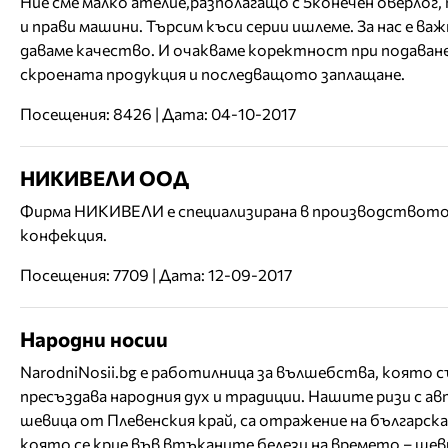
Ние сме малко ателие,разполагащо с 5конечен оверлог,
и прави машини. Търсим къси серии ишлеме. За нас е важ
даваме качество. И очакваме коректност при подаване
скроената продукция и последващото заплащане.
Посещения: 8426 | Дата: 04-10-2017
НИКИВЕЛИ ООД
Фирма НИКИВЕЛИ е специализирана в производството 
конфекция.
Посещения: 7709 | Дата: 12-09-2017
Народни носии
NarodniNosii.bg е работилница за вълшебства, която с
пресъздава народния дух и традиции. Нашите ризи с а
шевица от Плевенския край, са отражение на българск
която се крие във втъканите белези на времето – ше