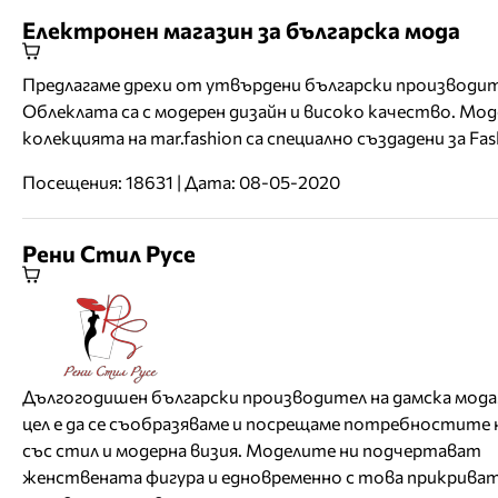
Електронен магазин за българска мода
Предлагаме дрехи от утвърдени български производит
Облеклата са с модерен дизайн и високо качество. Мо
колекцията на mar.fashion са специално създадени за Fas
Посещения: 18631 | Дата: 08-05-2020
Рени Стил Русе
Дългогодишен български производител на дамска мод
цел е да се съобразяваме и посрещаме потребностите 
със стил и модерна визия. Моделите ни подчертават
женствената фигура и едновременно с това прикрива