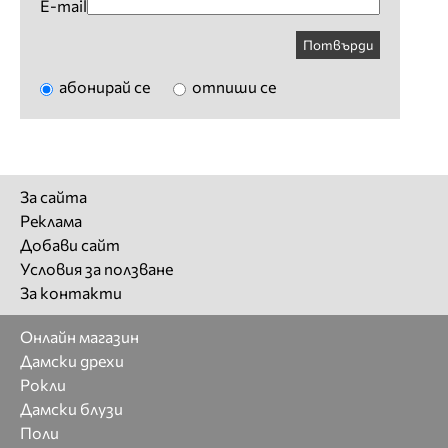
E-mail
Потвърди
абонирай се
отпиши се
За сайта
Реклама
Добави сайт
Условия за ползване
За контакти
Онлайн магазин
Дамски дрехи
Рокли
Дамски блузи
Поли