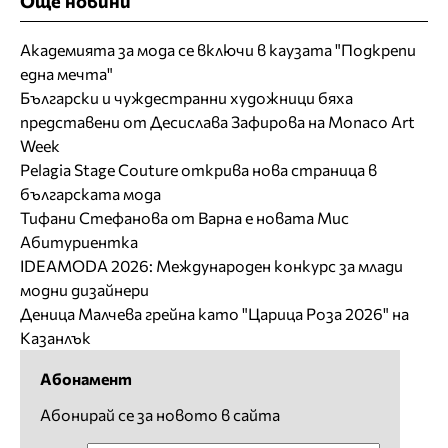
Още новини
Академията за мода се включи в каузата "Подкрепи
една мечта"
Български и чуждестранни художници бяха
представени от Десислава Зафирова на Monaco Art
Week
Pelagia Stage Couture открива нова страница в
българската мода
Тифани Стефанова от Варна е новата Мис
Абитуриентка
IDEAMODA 2026: Международен конкурс за млади
модни дизайнери
Деница Малчева грейна като "Царица Роза 2026" на
Казанлък
Абонамент
Абонирай се за новото в сайта