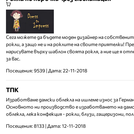
Сега можете да бъдете моден дизайнер на собственит
рокли, а защо не и на роклите на своите приятелки! Пре
нарисувате върху шаблон своята рокля, а ние ще я от
за вас.
Посещения: 9539 | Дата: 22-11-2018
ТПК
Изработваме дамски облекла на ишлеме износ за Герман
Основното ни производство е изработването на дам
облекла, лека конфекция - рокли, блузи, гащеризони, поли
Посещения: 8133 | Дата: 12-11-2018