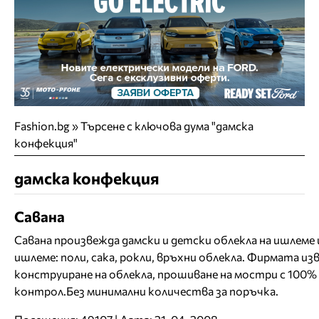
Fashion.bg
»
Търсене с ключова дума "дамска
конфекция"
дамска конфекция
Савана
Савана произвежда дамски и детски облекла на ишлеме 
ишлеме: поли, сака, рокли, връхни облекла. Фирмата и
конструиране на облекла, прошиване на мостри с 100%
контрол.Без минимални количества за поръчка.