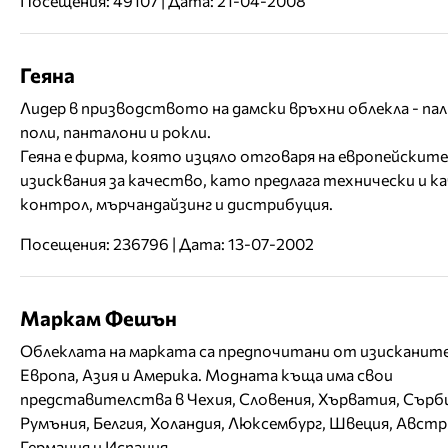
Посещения: 49107 | Дата: 21-04-2008
Геяна
Лидер в призводството на дамски връхни облекла - пал
поли, панталони и рокли.
Геяна е фирма, която изцяло отговаря на европейските
изисквания за качество, като предлага технически и к
контрол, мърчандайзинг и дистрибуция.
Посещения: 236796 | Дата: 13-07-2002
Маркам Фешън
Облеклата на марката са предпочитани от изисканите
Европа, Азия и Америка. Модната къща има свои
представителства в Чехия, Словения, Хърватия, Сърб
Румъния, Белгия, Холандия, Люксембург, Швеция, Австр
Германия и Испания.