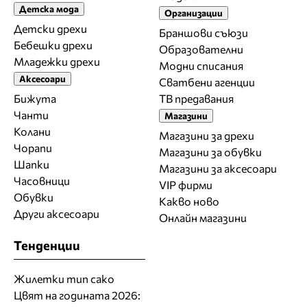
Детска мода
Организации
Детски дрехи
Браншови съюзи
Бебешки дрехи
Образователни
Младежки дрехи
Модни списания
Аксесоари
Сватбени агенции
Бижута
ТВ предавания
Чанти
Магазини
Колани
Магазини за дрехи
Чорапи
Магазини за обувки
Шапки
Магазини за aксесоари
Часовници
VIP фирми
Обувки
Какво ново
Други аксесоари
Онлайн магазини
Тенденции
Жилетки тип сако
Цвят на годината 2026: