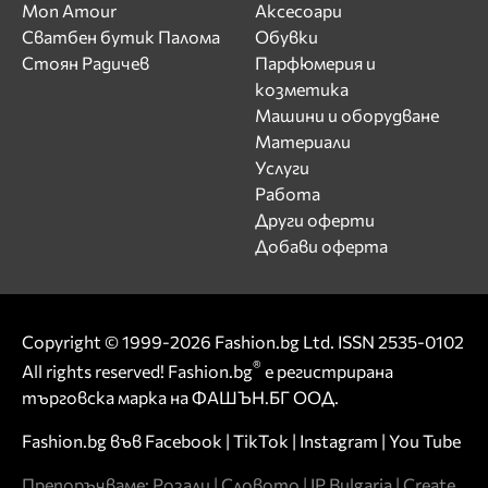
Mon Amour
Аксесоари
Сватбен бутик Палома
Обувки
Стоян Радичев
Парфюмерия и
козметика
Машини и оборудване
Материали
Услуги
Работа
Други оферти
Добави оферта
Copyright © 1999-2026 Fashion.bg Ltd. ISSN 2535-0102
®
All rights reserved! Fashion.bg
е регистрирана
търговска марка на ФАШЪН.БГ ООД.
Fashion.bg във
Facebook
|
TikTok
|
Instagram
|
You Tube
Препоръчваме:
Розали
|
Словото
|
IP Bulgaria
|
Create