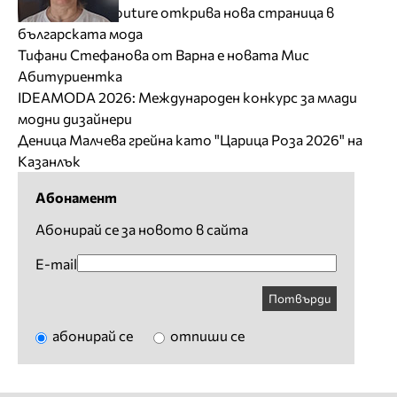
Pelagia Stage Couture открива нова страница в
българската мода
Тифани Стефанова от Варна е новата Мис
Абитуриентка
IDEAMODA 2026: Международен конкурс за млади
модни дизайнери
Деница Малчева грейна като "Царица Роза 2026" на
Казанлък
Абонамент
Абонирай се за новото в сайта
E-mail
Потвърди
абонирай се
отпиши се