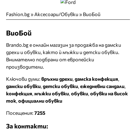
Fashion.bg
»
Аксесоари/Обувки
»
ВиоБой
ВиоБой
Brando.bg е онлайн магазин за продажба на дамски
дрехи и обувки, както ѝ мъжки и детски обувки.
Внимателно подбрани от европейски
производители.
Ключови думи:
връхни дрехи
,
дамска конфекция
,
дамски обувки
,
детски обувки
,
ежедневни сандали
,
конфекция
,
мъжки обувки
,
обувки
,
обувки на висок
ток
,
официални обувки
Посещения:
7255
За контакти: