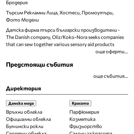
Бродерия
Търсим Рекламни Лица, Хостеси, Промоутъри,
Фото Модели
Датска фирма търси български производители -
The Danish company, Oliz/Koko-Nora seeks companies
that can sew together various sensory aid products
още оферти...
Предстоящи събития
още събития...
Директория
Дамска мода
Красота
Връхни облекла
Парфюмерия
Официални облекла
Козметика
Булчински рокли
Фризьорство
Спортни облекла
Салони за красота