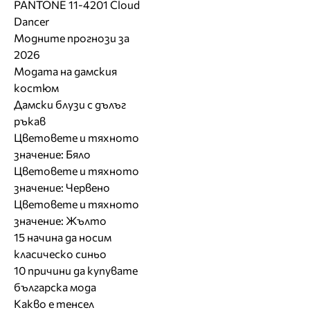
PANTONE 11-4201 Cloud
Dancer
Модните прогнози за
2026
Модата на дамския
костюм
Дамски блузи с дълъг
ръкав
Цветовете и тяхното
значение: Бяло
Цветовете и тяхното
значение: Червено
Цветовете и тяхното
значение: Жълто
15 начина да носим
класическо синьо
10 причини да купувате
българска мода
Какво е тенсел