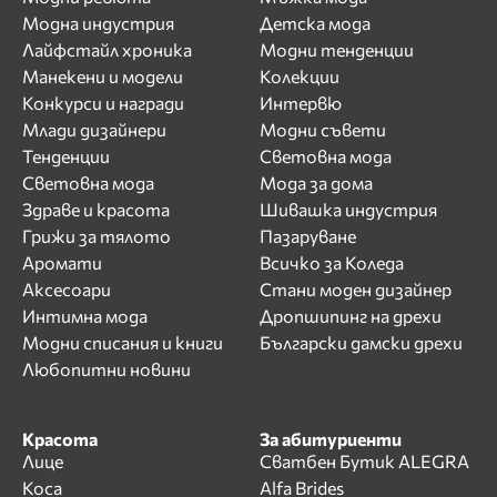
Модна индустрия
Детска мода
Лайфстайл хроника
Модни тенденции
Манекени и модели
Колекции
Конкурси и награди
Интервю
Млади дизайнери
Модни съвети
Тенденции
Световна мода
Световна мода
Мода за дома
Здраве и красота
Шивашка индустрия
Грижи за тялото
Пазаруване
Аромати
Всичко за Коледа
Аксесоари
Стани моден дизайнер
Интимна мода
Дропшипинг на дрехи
Модни списания и книги
Български дамски дрехи
Любопитни новини
Красота
За абитуриенти
Лице
Сватбен Бутик ALEGRA
Коса
Alfa Brides