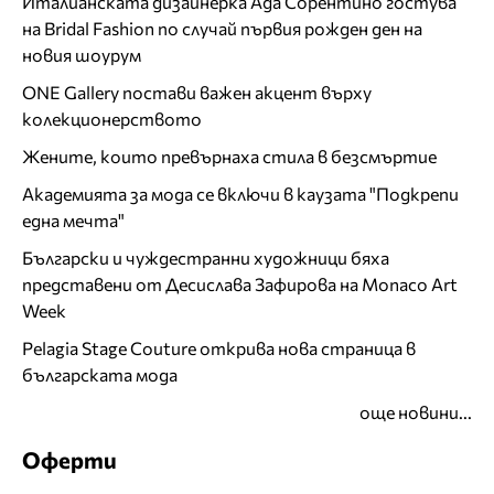
Италианската дизайнерка Ада Сорентино гостува
на Bridal Fashion по случай първия рожден ден на
новия шоурум
ONE Gallery постави важен акцент върху
колекционерството
Жените, които превърнаха стила в безсмъртие
Академията за мода се включи в каузата "Подкрепи
една мечта"
Български и чуждестранни художници бяха
представени от Десислава Зафирова на Monaco Art
Week
Pelagia Stage Couture открива нова страница в
българската мода
още новини...
Оферти