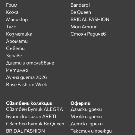
Грим
Banderol
Кожа
Be Queen
Маникюр
BRIDAL FASHION
Тяло
Mon Amour
Козметика
Стоян Радичев
Аромати
Съвети
Здраве
Диети и отслабване
Интимно
Лунна диета 2026
Ruse Fashion Week
Сватбени колекции
Оферти
Сватбен Бутик ALEGRA
Дамски дрехи
Бучински салон ARETI
Мъжки дрехи
Сватбен бутик Be Queen
Детски дрехи
BRIDAL FASHION
Текстил и прежди