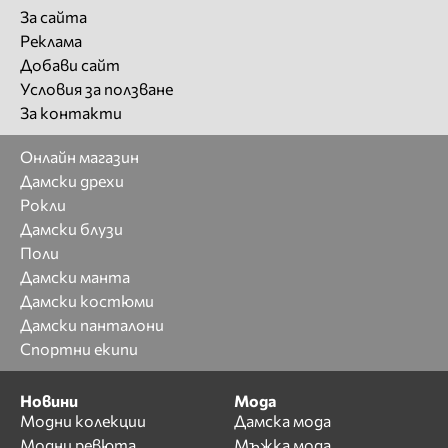
За сайта
Реклама
Добави сайт
Условия за ползване
За контакти
Онлайн магазин
Дамски дрехи
Рокли
Дамски блузи
Поли
Дамски манта
Дамски костюми
Дамски панталони
Спортни екипи
Новини
Мода
Модни колекции
Дамска мода
Модни ревюта
Мъжка мода