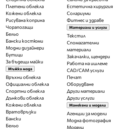
Плетени облекла
Естетична хирургия
Кожени облекла
Солариуми
Рисувана коприна
Фитнес и здраве
Чорапогащи
Материали и услуги
Бельо
Текстил
Бански костюми
Спомагателни
Модни дизайнери
материали
Бутици
Закачалки, щендери
За бъдещи майки
Работа на ишлеме
Мъжка мода
CAD/CAM услуги
Връхни облекла
Печат
Официални облекла
Оборудване
Спортни облекла
Други материали
Дънкови облекла
Други услуги
Кожени облекла
Манекени и модели
Вратовръзки
Агенции за модели
Бански
Модна фотография
Бельо
Модели