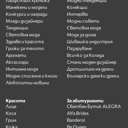
Лайфстайл хроника
Модни тенденции
Манекени и модели
Колекции
Конкурси и награди
Интервю
Млади дизайнери
Модни съвети
Тенденции
Световна мода
Световна мода
Мода за дома
Здраве и красота
Шивашка индустрия
Грижи за тялото
Пазаруване
Аромати
Всичко за Коледа
Аксесоари
Стани моден дизайнер
Интимна мода
Дропшипинг на дрехи
Модни списания и книги
Български дамски дрехи
Любопитни новини
Красота
За абитуриенти
Лице
Сватбен Бутик ALEGRA
Коса
Alfa Brides
Грим
Banderol
Кожа
Be Queen