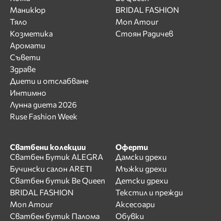
Маникюр
BRIDAL FASHION
Тяло
Mon Amour
Козметика
Стоян Радичев
Аромати
Съвети
Здраве
Диети и отслабване
Интимно
Лунна диета 2026
Ruse Fashion Week
Сватбени колекции
Оферти
Сватбен Бутик ALEGRA
Дамски дрехи
Бучински салон ARETI
Мъжки дрехи
Сватбен бутик Be Queen
Детски дрехи
BRIDAL FASHION
Текстил и прежди
Mon Amour
Аксесоари
Сватбен бутик Палома
Обувки