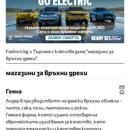
Fashion.bg
»
Търсене с ключова дума "магазини за
връхни дрехи"
магазини за връхни дрехи
Геяна
Лидер в призводството на дамски връхни облекла -
палта, сака, поли, панталони и рокли.
Геяна е фирма, която изцяло отговаря на
европейските изисквания за качество, като
предлага технически и качествен контрол,