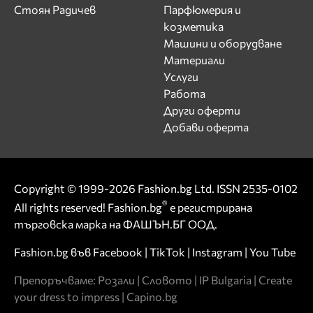
Стоян Радичев
Парфюмерия и
козметика
Машини и оборудване
Материали
Услуги
Работа
Други оферти
Добави оферта
Copyright © 1999-2026 Fashion.bg Ltd. ISSN 2535-0102
®
All rights reserved! Fashion.bg
е регистрирана
търговска марка на ФАШЪН.БГ ООД.
Fashion.bg във
Facebook
|
TikTok
|
Instagram
|
You Tube
Препоръчваме:
Розали
|
Словото
|
IP Bulgaria
|
Create
your dress to impress
|
Capino.bg