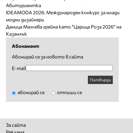
Абитуриентка
IDEAMODA 2026: Международен конкурс за млади
модни дизайнери
Деница Малчева грейна като "Царица Роза 2026" на
Казанлък
Абонамент
Абонирай се за новото в сайта
E-mail
Потвърди
абонирай се
отпиши се
За сайта
Реклама