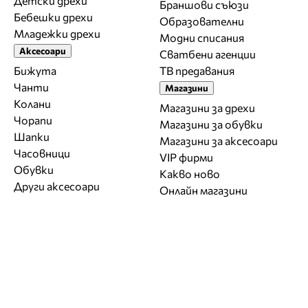
Детски дрехи
Браншови съюзи
Бебешки дрехи
Образователни
Младежки дрехи
Модни списания
Аксесоари
Сватбени агенции
Бижута
ТВ предавания
Чанти
Магазини
Колани
Магазини за дрехи
Чорапи
Магазини за обувки
Шапки
Магазини за aксесоари
Часовници
VIP фирми
Обувки
Какво ново
Други аксесоари
Онлайн магазини