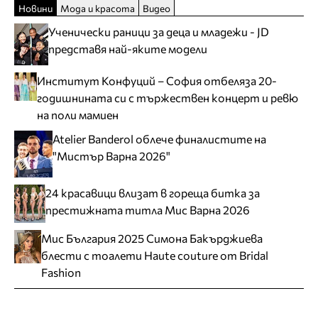
Новини
Мода и красота
Видео
Ученически раници за деца и младежи - JD
представя най-яките модели
Институт Конфуций – София отбеляза 20-
годишнината си с тържествен концерт и ревю
на поли мамиен
Atelier Banderol облече финалистите на
"Мистър Варна 2026"
24 красавици влизат в гореща битка за
престижната титла Мис Варна 2026
Мис България 2025 Симона Бакърджиева
блести с тоалети Haute couture от Bridal
Fashion