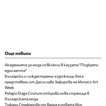
Още новини
Академията за мода се включи в каузата "Подкрепи
една мечта"
Български и чуждестранни художници бяха
представени от Десислава Зафирова на Monaco Art
Week
Pelagia Stage Couture открива нова страница в
българската мода
Тифани Стефанова от Варна е новата Мис