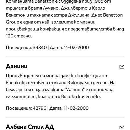
Компанията Benetton е създадена приз 1965 от
тримата братя Лучано, Джилберто и Карло
Бенетон и тяхната сестра Джулиана. Днес Benetton
Group е една от най-големите компании,
произвеждаща конфекция с представителства в над
120 страни.
Посещения: 39340 | Дата: 11-02-2000
Данини
Производител на модна дамска конфекция от
висококачествени тъкани в актуални десени. На
българския пазар марката "Данини" е синоним на
елегантност, красота и високо качество.
Посещения: 42796 | Дата: 11-02-2000
Албена Стил АД