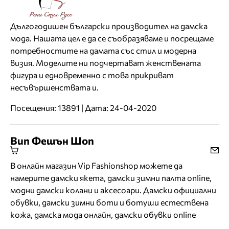
Дългогодишен български производител на дамска
мода. Нашата цел е да се съобразяваме и посрещаме
потребностите на дамата със стил и модерна
визия. Моделите ни подчертават женствената
фигура и едновременно с това прикриват
несъвършенствата и.
Посещения: 13891 | Дата: 24-04-2020
Вип Фешън Шоп
В онлайн магазин Vip Fashionshop можете да
намерите дамски якета, дамски зимни палта online,
модни дамски колани и аксесоари. Дамски официални
обувки, дамски зимни боти и ботуши естествена
кожа, дамска мода онлайн, дамски обувки online