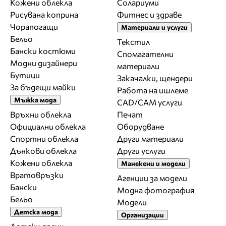
Кожени облекла
Солариуми
Рисувана коприна
Фитнес и здраве
Чорапогащи
Материали и услуги
Бельо
Текстил
Бански костюми
Спомагателни
Модни дизайнери
материали
Бутици
Закачалки, щендери
За бъдещи майки
Работа на ишлеме
Мъжка мода
CAD/CAM услуги
Връхни облекла
Печат
Официални облекла
Оборудване
Спортни облекла
Други материали
Дънкови облекла
Други услуги
Кожени облекла
Манекени и модели
Вратовръзки
Агенции за модели
Бански
Модна фотография
Бельо
Модели
Детска мода
Организации