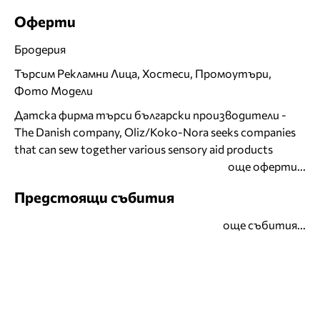
Оферти
Бродерия
Търсим Рекламни Лица, Хостеси, Промоутъри,
Фото Модели
Датска фирма търси български производители -
The Danish company, Oliz/Koko-Nora seeks companies
that can sew together various sensory aid products
още оферти...
Предстоящи събития
още събития...