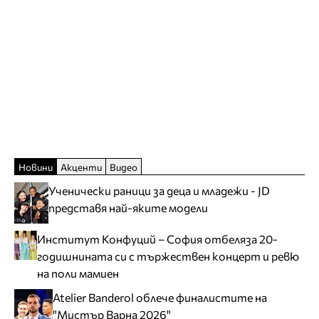
Новини
Акценти
Видео
Ученически раници за деца и младежи - JD
представя най-яките модели
Институт Конфуций – София отбеляза 20-
годишнината си с тържествен концерт и ревю
на поли мамиен
Atelier Banderol облече финалистите на
"Мистър Варна 2026"