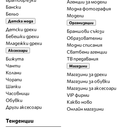
Агенции за модели
Бански
Модна фотография
Бельо
Модели
Детска мода
Организации
Детски дрехи
Браншови съюзи
Бебешки дрехи
Образователни
Младежки дрехи
Модни списания
Аксесоари
Сватбени агенции
Бижута
ТВ предавания
Чанти
Магазини
Колани
Магазини за дрехи
Чорапи
Магазини за обувки
Шапки
Магазини за aксесоари
Часовници
VIP фирми
Обувки
Какво ново
Други аксесоари
Онлайн магазини
Тенденции