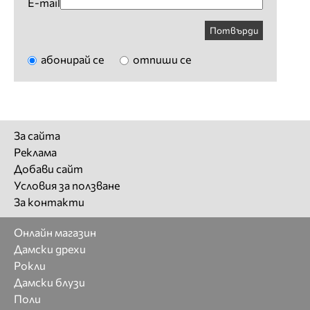
E-mail
Потвърди
абонирай се
отпиши се
За сайта
Реклама
Добави сайт
Условия за ползване
За контакти
Онлайн магазин
Дамски дрехи
Рокли
Дамски блузи
Поли