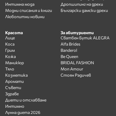
Интимна мода
Дропшипинг на дрехи
Модни списания и книги
Български дамски дрехи
Любопитни новини
Красота
За абитуриенти
Лице
Сватбен Бутик ALEGRA
Коса
Alfa Brides
Грим
Banderol
Кожа
Be Queen
Маникюр
BRIDAL FASHION
Тяло
Mon Amour
Козметика
Стоян Радичев
Аромати
Съвети
Здраве
Диети и отслабване
Интимно
Лунна диета 2026