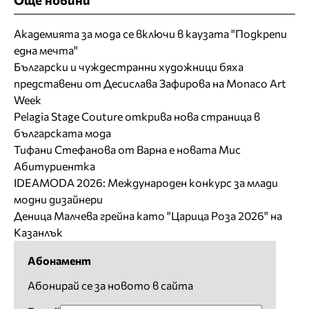
Академията за мода се включи в каузата "Подкрепи
една мечта"
Български и чуждестранни художници бяха
представени от Десислава Зафирова на Monaco Art
Week
Pelagia Stage Couture открива нова страница в
българската мода
Тифани Стефанова от Варна е новата Мис
Абитуриентка
IDEAMODA 2026: Международен конкурс за млади
модни дизайнери
Деница Малчева грейна като "Царица Роза 2026" на
Казанлък
Абонамент
Абонирай се за новото в сайта