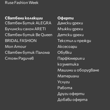
Ruse Fashion Week
Сватбени колекции
Оферти
Сватбен Бутик ALEGRA
Дамски дрехи
Бучински салон ARETI
Мъжки дрехи
Сватбен бутик Be Queen
Детски дрехи
BRIDAL FASHION
Текстил и прежди
Mon Amour
Аксесоари
Сватбен бутик Палома
Обувки
Стоян Радичев
Парфюмерия и
козметика
Машини и оборудване
Материали
Услуги
Работа
Други оферти
Добави оферта