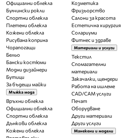
Официални облекла
Козметика
Булчински рокли
Фризьорство
Спортни облекла
Салони за красота
Плетени облекла
Естетична хирургия
Кожени облекла
Солариуми
Рисувана коприна
Фитнес и здраве
Чорапогащи
Материали и услуги
Бельо
Текстил
Бански костюми
Спомагателни
Модни дизайнери
материали
Бутици
Закачалки, щендери
За бъдещи майки
Работа на ишлеме
Мъжка мода
CAD/CAM услуги
Връхни облекла
Печат
Официални облекла
Оборудване
Спортни облекла
Други материали
Дънкови облекла
Други услуги
Кожени облекла
Манекени и модели
Вратовръзки