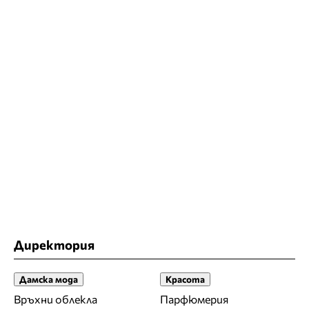
Директория
Дамска мода
Красота
Връхни облекла
Парфюмерия