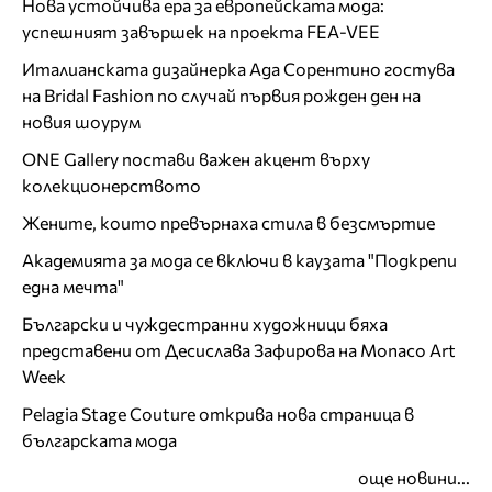
Нова устойчива ера за европейската мода:
успешният завършек на проекта FEA-VEE
Италианската дизайнерка Ада Сорентино гостува
на Bridal Fashion по случай първия рожден ден на
новия шоурум
ONE Gallery постави важен акцент върху
колекционерството
Жените, които превърнаха стила в безсмъртие
Академията за мода се включи в каузата "Подкрепи
една мечта"
Български и чуждестранни художници бяха
представени от Десислава Зафирова на Monaco Art
Week
Pelagia Stage Couture открива нова страница в
българската мода
още новини...