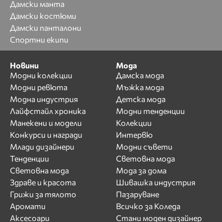
Дамски манта
Дамски костюми
Дамски панталони
Спортни екипи
Новини
Мода
Модни колекции
Дамска мода
Модни ревюта
Мъжка мода
Модна индустрия
Детска мода
Лайфстайл хроника
Модни тенденции
Манекени и модели
Колекции
Конкурси и награди
Интервю
Млади дизайнери
Модни съвети
Тенденции
Световна мода
Световна мода
Мода за дома
Здраве и красота
Шивашка индустрия
Грижи за тялото
Пазаруване
Аромати
Всичко за Коледа
Аксесоари
Стани моден дизайнер