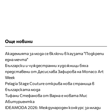
Още новини
Академията за мода се включи в каузата "Подкрепи
една мечта"
Български и чуждестранни художници бяха
представени от Десислава Зафирова на Monaco Art
Week
Pelagia Stage Couture открива нова страница в
българската мода
Тифани Стефанова от Варна е новата Мис
Абитуриентка
IDEAMODA 2026: Международен конкурс за млади