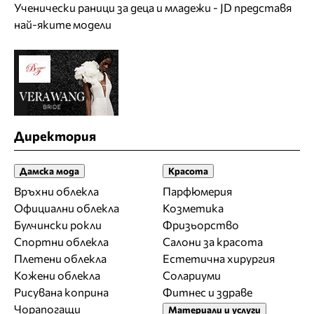
Ученически раници за деца и младежи - JD представя
най-яките модели
Директория
Дамска мода
Красота
Връхни облекла
Парфюмерия
Официални облекла
Козметика
Булчински рокли
Фризьорство
Спортни облекла
Салони за красота
Плетени облекла
Естетична хирургия
Кожени облекла
Солариуми
Рисувана коприна
Фитнес и здраве
Чорапогащи
Материали и услуги