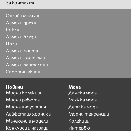
За контакти
Онлайн магазин
Дамски дрехи
Рокли
Дамски блузи
Поли
Дамски манта
Дамски костюми
Дамски панталони
Спортни екипи
Новини
Мода
Модни колекции
Дамска мода
Модни ревюта
Мъжка мода
Модна индустрия
Детска мода
Лайфстайл хроника
Модни тенденции
Манекени и модели
Колекции
Конкурси и награди
Интервю