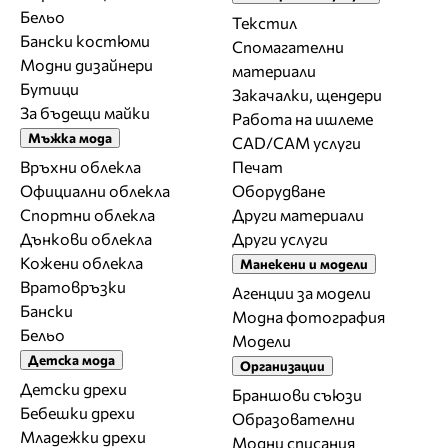
Бельо
Текстил
Бански костюми
Спомагателни
Модни дизайнери
материали
Бутици
Закачалки, щендери
За бъдещи майки
Работа на ишлеме
Мъжка мода
CAD/CAM услуги
Връхни облекла
Печат
Официални облекла
Оборудване
Спортни облекла
Други материали
Дънкови облекла
Други услуги
Кожени облекла
Манекени и модели
Вратовръзки
Агенции за модели
Бански
Модна фотография
Бельо
Модели
Детска мода
Организации
Детски дрехи
Браншови съюзи
Бебешки дрехи
Образователни
Младежки дрехи
Модни списания