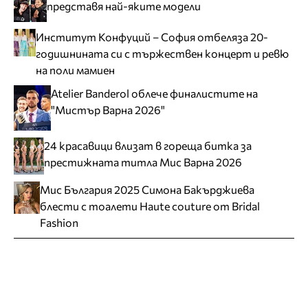
представя най-яките модели
Институт Конфуций – София отбеляза 20-
годишнината си с тържествен концерт и ревю
на поли мамиен
Atelier Banderol облече финалистите на
"Мистър Варна 2026"
24 красавици влизат в гореща битка за
престижната титла Мис Варна 2026
Мис България 2025 Симона Бакърджиева
блести с тоалети Haute couture от Bridal
Fashion