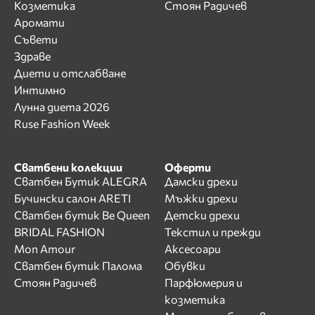
Козметика
Стоян Радичев
Аромати
Съвети
Здраве
Диети и отслабване
Интимно
Лунна диета 2026
Ruse Fashion Week
Сватбени колекции
Оферти
Сватбен Бутик ALEGRA
Дамски дрехи
Бучински салон ARETI
Мъжки дрехи
Сватбен бутик Be Queen
Детски дрехи
BRIDAL FASHION
Текстил и прежди
Mon Amour
Аксесоари
Сватбен бутик Палома
Обувки
Стоян Радичев
Парфюмерия и
козметика