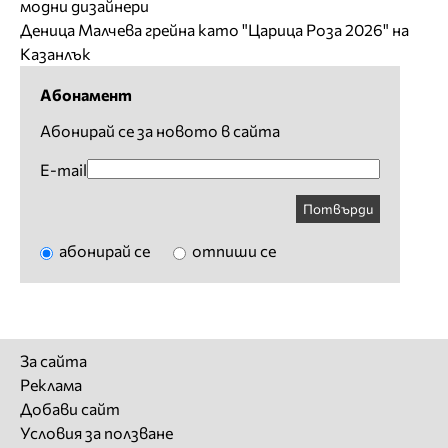
модни дизайнери
Деница Малчева грейна като "Царица Роза 2026" на
Казанлък
Абонамент
Абонирай се за новото в сайта
E-mail
Потвърди
абонирай се
отпиши се
За сайта
Реклама
Добави сайт
Условия за ползване