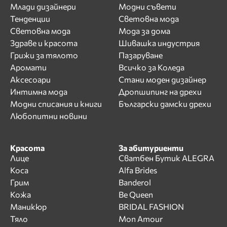
Млади дизайнери
Модни съвети
Тенденции
Световна мода
Световна мода
Мода за дома
Здраве и красота
Шивашка индустрия
Грижи за тялото
Пазаруване
Аромати
Всичко за Коледа
Аксесоари
Стани моден дизайнер
Интимна мода
Дропшипинг на дрехи
Модни списания и книги
Български дамски дрехи
Любопитни новини
Красота
За абитуриенти
Лице
Сватбен Бутик ALEGRA
Коса
Alfa Brides
Грим
Banderol
Кожа
Be Queen
Маникюр
BRIDAL FASHION
Тяло
Mon Amour