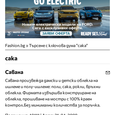
Fashion.bg
»
Търсене с ключова дума "сака"
сака
Савана
Савана произвежда дамски и детски облекла на
ишлеме и полу-ишлеме: поли, сака, рокли, връхни
облекла. Фирмата извършва конструиране на
облекла, прошиване на мостри с 100% краен
контрол.Без минимални количества за поръчка.