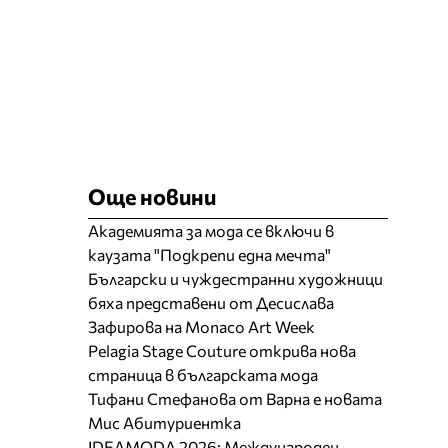
Още новини
Академията за мода се включи в
каузата "Подкрепи една мечта"
Български и чуждестранни художници
бяха представени от Десислава
Зафирова на Monaco Art Week
Pelagia Stage Couture открива нова
страница в българската мода
Тифани Стефанова от Варна е новата
Мис Абитуриентка
IDEAMODA 2026: Международен