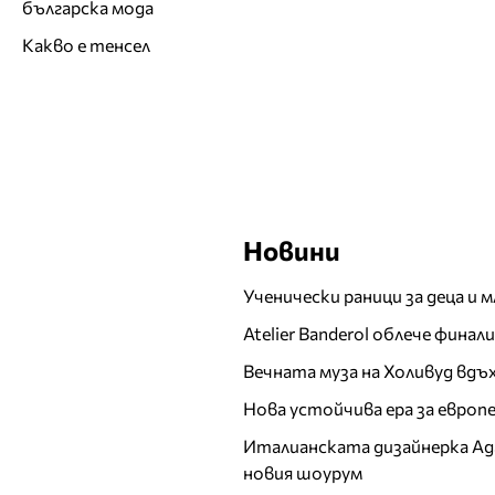
българска мода
Какво е тенсел
Новини
Ученически раници за деца и 
Atelier Banderol облече фина
Вечната муза на Холивуд вдъ
Нова устойчива ера за евро
Италианската дизайнерка Ада 
новия шоурум