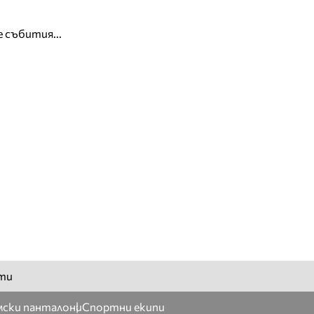
 събития...
ти
ски панталони
Спортни екипи