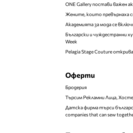
ONE Gallery постави важен 
Жените, които превърнаха с
Академията за мода се включ
Български и чуждестранни ху
Week
Pelagia Stage Couture открив
Оферти
Бродерия
Търсим Рекламни Лица, Хост
Датска фирма търси българск
companies that can sew togethe