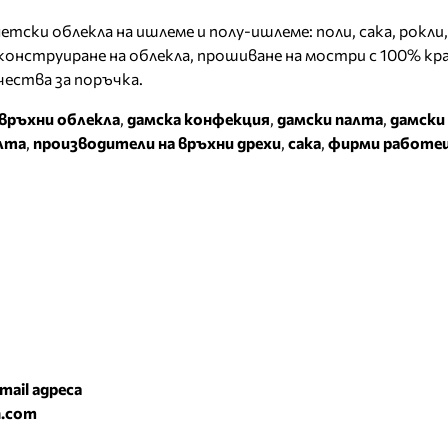
етски облекла на ишлеме и полу-ишлеме: поли, сака, рокли
онструиране на облекла, прошиване на мостри с 100% кр
ества за поръчка.
връхни облекла
,
дамска конфекция
,
дамски палта
,
дамски 
лта
,
производители на връхни дрехи
,
сака
,
фирми работе
mail адреса
n.com