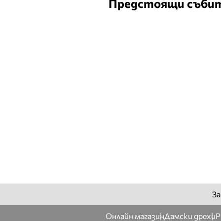
Предстоящи съби
За
Онлайн магазин
Дамски дрехи
Р