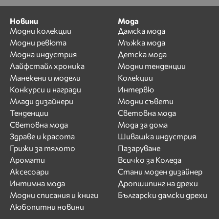
Новини
Мода
Модни колекции
Дамска мода
Модни ревюта
Мъжка мода
Модна индустрия
Детска мода
Лайфстайл хроника
Модни тенденции
Манекени и модели
Колекции
Конкурси и награди
Интервю
Млади дизайнери
Модни съвети
Тенденции
Световна мода
Световна мода
Мода за дома
Здраве и красота
Шивашка индустрия
Грижи за тялото
Пазаруване
Аромати
Всичко за Коледа
Аксесоари
Стани моден дизайнер
Интимна мода
Дропшипинг на дрехи
Модни списания и книги
Български дамски дрехи
Любопитни новини