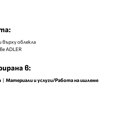
та:
 върху облекла
ове ADLER
ирана в:
а
|
Материали и услуги/Работа на ишлеме