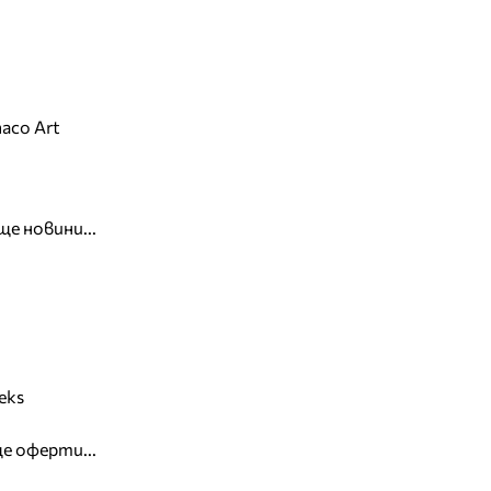
aco Art
ще новини...
eks
е оферти...