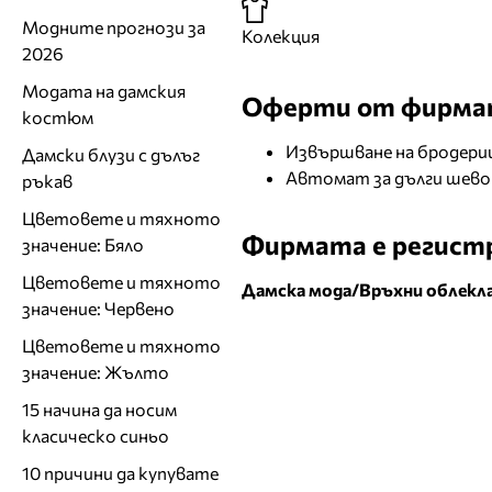
Модните прогнози за
Колекция
2026
Модата на дамския
Оферти от фирма
костюм
Извършване на бродерии
Дамски блузи с дълъг
Автомат за дълги шев
ръкав
Цветовете и тяхното
Фирмата е регистр
значение: Бяло
Цветовете и тяхното
Дамска мода/Връхни облекл
значение: Червено
Цветовете и тяхното
значение: Жълто
15 начина да носим
класическо синьо
10 причини да купувате