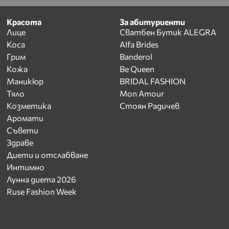
Красота
За абитуриенти
Лице
Сватбен Бутик ALEGRA
Коса
Alfa Brides
Грим
Banderol
Кожа
Be Queen
Маникюр
BRIDAL FASHION
Тяло
Mon Amour
Козметика
Стоян Радичев
Аромати
Съвети
Здраве
Диети и отслабване
Интимно
Лунна диета 2026
Ruse Fashion Week