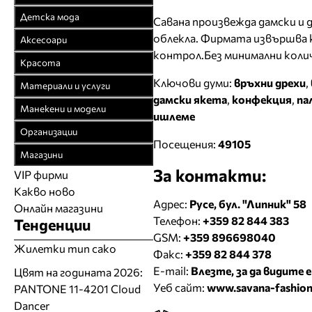
Официални облекла
Връхни облекла
Детска мода
Савана произвежда дамски и д
Булчински рокли
Официални облекла
Детски дрехи
облекла. Фирмата извършва к
Аксесоари
Спортни облекла
Спортни облекла
контрол.Без минимални колич
Бебешки дрехи
Бижута
Красота
Плетени облекла
Дънкови облекла
Младежки дрехи
Чанти
Ключови думи:
връхни дрехи
,
Парфюмерия
Материали и услуги
Кожени облекла
Кожени облекла
дамски якета
,
конфекция
,
па
Колани
Козметика
Текстил
Манекени и модели
Рисувана коприна
Вратовръзки
ишлеме
Чорапи
Фризьорство
Спомагателни
Агенции за модели
Чорапогащи
Организации
Бански
Шапки
материали
Салони за красота
Посещения:
49105
Модна фотография
Браншови съюзи
Бельо
Бельо
Магазини
Часовници
Закачалки, щендери
Естетична хирургия
Модели
За контакти:
Образователни
Бански костюми
VIP фирми
Магазини за дрехи
Обувки
Работа на ишлеме
Солариуми
Какво ново
Модни списания
Модни дизайнери
Магазини за обувки
Други аксесоари
CAD/CAM услуги
Адрес:
Русе, бул. "Липник" 58
Фитнес и здраве
Онлайн магазини
Сватбени агенции
Бутици
Магазини за aксесоари
Телефон:
+359 82 844 383
Тенденции
Печат
ТВ предавания
За бъдещи майки
GSM:
+359 896698040
Оборудване
Жилетки тип сако
Факс:
+359 82 844 378
Други материали
E-mail:
Влезте, за да видите e
Цвят на годината 2026:
Други услуги
Уеб сайт:
www.savana-fashio
PANTONE 11-4201 Cloud
Dancer