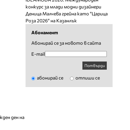
конкурс за млади модни дизайнери
Деница Малчева грейна като "Царица
Роза 2026" на Казанлък
Абонамент
Абонирай се за новото в сайта
E-mail
Потвърди
абонирай се
отпиши се
жден ден на