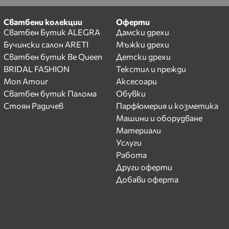
Сватбени колекции
Оферти
Сватбен Бутик ALEGRA
Дамски дрехи
Бучински салон ARETI
Мъжки дрехи
Сватбен бутик Be Queen
Детски дрехи
BRIDAL FASHION
Текстил и прежди
Mon Amour
Аксесоари
Сватбен бутик Палома
Обувки
Стоян Радичев
Парфюмерия и козметика
Машини и оборудване
Материали
Услуги
Работа
Други оферти
Добави оферта