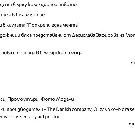
акцент върху колекционерството
тила в безсмъртие
и в каузата "Подкрепи една мечта"
дожници бяха представени от Десислава Зафирова на Mon
а нова страница в българската мода
о
еси, Промоутъри, Фото Модели
и производители - The Danish company, Oliz/Koko-Nora se
r various sensory aid products
ощ