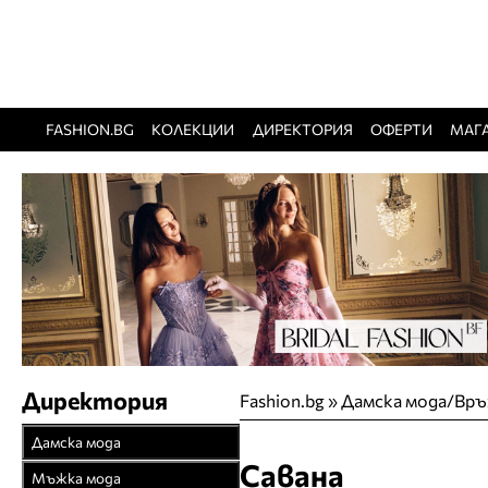
FASHION.BG
КОЛЕКЦИИ
ДИРЕКТОРИЯ
ОФЕРТИ
МАГ
Директория
Fashion.bg
»
Дамска мода/Връ
Дамска мода
Савана
Връхни облекла
Мъжка мода