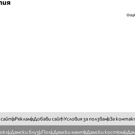
тия
още
 сайта
Реклама
Добави сайт
Условия за ползване
За контак
окли
Дамски блузи
Поли
Дамски манта
Дамски костюми
Дам