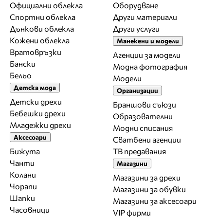
Официални облекла
Оборудване
Спортни облекла
Други материали
Дънкови облекла
Други услуги
Кожени облекла
Манекени и модели
Вратовръзки
Агенции за модели
Бански
Модна фотография
Бельо
Модели
Детска мода
Организации
Детски дрехи
Браншови съюзи
Бебешки дрехи
Образователни
Младежки дрехи
Модни списания
Аксесоари
Сватбени агенции
Бижута
ТВ предавания
Чанти
Магазини
Колани
Магазини за дрехи
Чорапи
Магазини за обувки
Шапки
Магазини за aксесоари
Часовници
VIP фирми