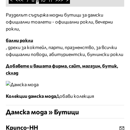
9
Разделът съдържа модни бутици за дамски
официални тоалети - официални рокли, вечерни
рокли,
бални рокли
, дрехи за коктейл, парти, празненство, за всички
официални поводи, абитуриентски, булчински рокли
Добавете и вашата фирма, сайт, магазин, бутик,
склад
Колекции дамска мода
Добави колекция
Дамска мода » Бутици
Крипсо-НН