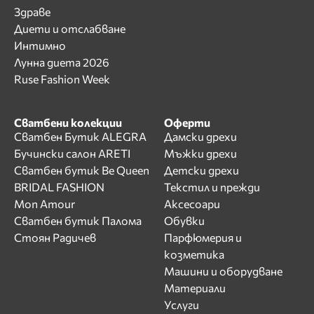
Здраве
Диети и отслабване
Интимно
Лунна диета 2026
Ruse Fashion Week
Сватбени колекции
Оферти
Сватбен Бутик ALEGRA
Дамски дрехи
Бучински салон ARETI
Мъжки дрехи
Сватбен бутик Be Queen
Детски дрехи
BRIDAL FASHION
Текстил и прежди
Mon Amour
Аксесоари
Сватбен бутик Палома
Обувки
Стоян Радичев
Парфюмерия и
козметика
Машини и оборудване
Материали
Услуги