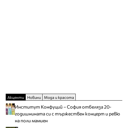
Акценти
Новини
Мода и красота
Институт Конфуций – София отбеляза 20-
годишнината си с тържествен концерт и ревю
на поли мамиен