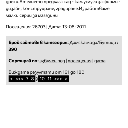
дрехи.Ателието предлага кад - кам услуги за фирми -
дизайн, конструиране, градиране.Изработваме
малки серии за магазини
Посещения: 26703 | Дата: 13-08-2011
Брой сайтове в категория:
Дамска мода/Бутици
›
390
Сортирай по:
азбучен ред
|
посещения
|
дата
Виждате резултати от 161 до 180
<
<<<
7
8
10
11
>>>
>
9