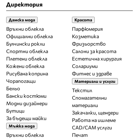
Директория
Дамска мода
Красота
Връхни облекла
Парфюмерия
Официални облекла
Козметика
Булчински рокли
Фризьорство
Спортни облекла
Салони за красота
Плетени облекла
Естетична хирургия
Кожени облекла
Солариуми
Рисувана коприна
Фитнес и здраве
Чорапогащи
Материали и услуги
Бельо
Текстил
Бански костюми
Спомагателни
Модни дизайнери
материали
Бутици
Закачалки, щендери
За бъдещи майки
Работа на ишлеме
Мъжка мода
CAD/CAM услуги
Връхни облекла
Печат