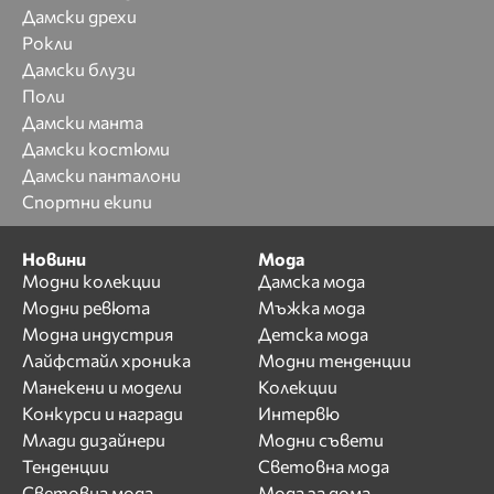
Дамски дрехи
Рокли
Дамски блузи
Поли
Дамски манта
Дамски костюми
Дамски панталони
Спортни екипи
Новини
Мода
Модни колекции
Дамска мода
Модни ревюта
Мъжка мода
Модна индустрия
Детска мода
Лайфстайл хроника
Модни тенденции
Манекени и модели
Колекции
Конкурси и награди
Интервю
Млади дизайнери
Модни съвети
Тенденции
Световна мода
Световна мода
Мода за дома