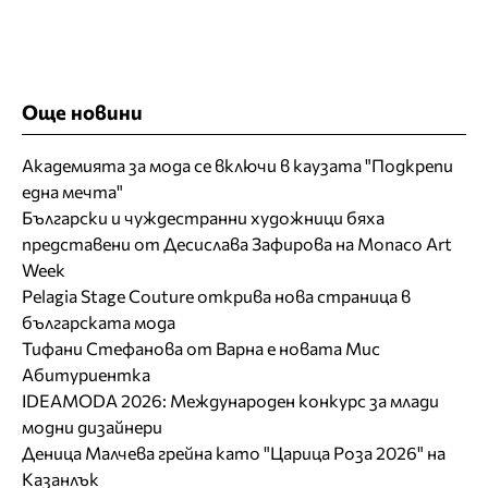
Още новини
Академията за мода се включи в каузата "Подкрепи
една мечта"
Български и чуждестранни художници бяха
представени от Десислава Зафирова на Monaco Art
Week
Pelagia Stage Couture открива нова страница в
българската мода
Тифани Стефанова от Варна е новата Мис
Абитуриентка
IDEAMODA 2026: Международен конкурс за млади
модни дизайнери
Деница Малчева грейна като "Царица Роза 2026" на
Казанлък