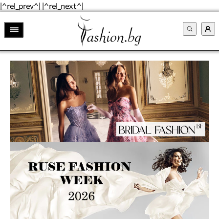
|^rel_prev^| |^rel_next^|