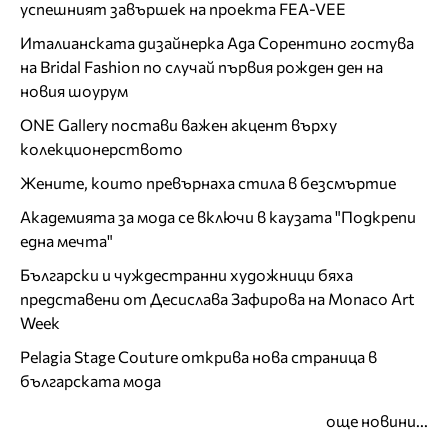
успешният завършек на проекта FEA-VEE
Италианската дизайнерка Ада Сорентино гостува
на Bridal Fashion по случай първия рожден ден на
новия шоурум
ONE Gallery постави важен акцент върху
колекционерството
Жените, които превърнаха стила в безсмъртие
Академията за мода се включи в каузата "Подкрепи
една мечта"
Български и чуждестранни художници бяха
представени от Десислава Зафирова на Monaco Art
Week
Pelagia Stage Couture открива нова страница в
българската мода
още новини...