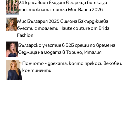
24 красавици влизат в гореща битка за
престижната титла Мис Варна 2026
Мис България 2025 Симона Бакърджиева
блести с тоалети Haute couture от Bridal
Fashion
Българско участие в Б2Б срещи по време на
Седмица на модата в Торино, Италия
Пончото - дрехата, която прекоси векове и
континенти