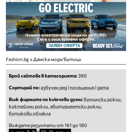
Fashion.bg
»
Дамска мода/Бутици
Брой сайтове в категорията:
390
Сортирай по:
азбучен ред
|
посещения
|
дата
Виж фирмите по ключови думи:
булчински рокли
,
коктейлни рокли
,
абитуриентски рокли
,
бутикови облекла
Виждате резултати от 161 до 180
<
<<<
7
8
10
11
>>>
>