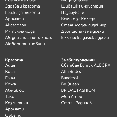
Здраве и красота
Шивашка индустрия
Грижи за тялото
Пазаруване
Аромати
Всичко за Коледа
Аксесоари
Стани моден дизайнер
Интимна мода
Дропшипинг на дрехи
Модни списания и книги
Български дамски дрехи
Любопитни новини
Красота
За абитуриенти
Лице
Сватбен Бутик ALEGRA
Коса
Alfa Brides
Грим
Banderol
Кожа
Be Queen
Маникюр
BRIDAL FASHION
Тяло
Mon Amour
Козметика
Стоян Радичев
Аромати
Съвети