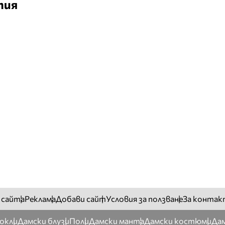
тия
 сайта
Реклама
Добави сайт
Условия за ползване
За контак
окли
Дамски блузи
Поли
Дамски манта
Дамски костюми
Дам