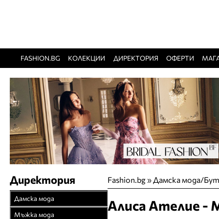
FASHION.BG
КОЛЕКЦИИ
ДИРЕКТОРИЯ
ОФЕРТИ
МАГ
Директория
Fashion.bg
»
Дамска мода/Бу
Дамска мода
Алиса Ателие -
Връхни облекла
Мъжка мода