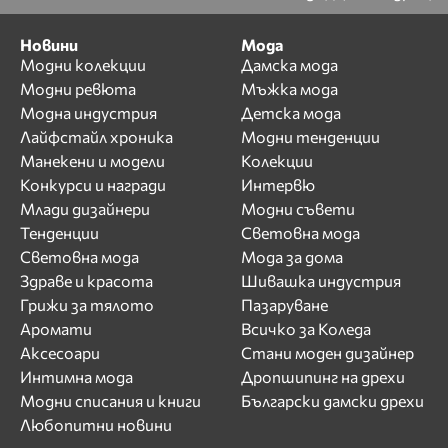
Новини
Мода
Модни колекции
Дамска мода
Модни ревюта
Мъжка мода
Модна индустрия
Детска мода
Лайфстайл хроника
Модни тенденции
Манекени и модели
Колекции
Конкурси и награди
Интервю
Млади дизайнери
Модни съвети
Тенденции
Световна мода
Световна мода
Мода за дома
Здраве и красота
Шивашка индустрия
Грижи за тялото
Пазаруване
Аромати
Всичко за Коледа
Аксесоари
Стани моден дизайнер
Интимна мода
Дропшипинг на дрехи
Модни списания и книги
Български дамски дрехи
Любопитни новини