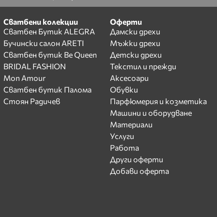
Сватбени колекции
Оферти
Сватбен Бутик ALEGRA
Дамски дрехи
Бучински салон ARETI
Мъжки дрехи
Сватбен бутик Be Queen
Детски дрехи
BRIDAL FASHION
Текстил и прежди
Mon Amour
Аксесоари
Сватбен бутик Палома
Обувки
Стоян Радичев
Парфюмерия и козметика
Машини и оборудване
Материали
Услуги
Работа
Други оферти
Добави оферта