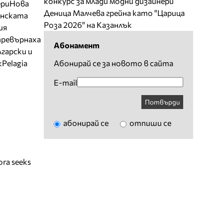
конкурс за млади модни дизайнери
ери
Нова
Деница Малчева грейна като "Царица
нската
Роза 2026" на Казанлък
ия
превърнаха
Абонамент
гарски и
k
Pelagia
Абонирай се за новото в сайта
E-mail
Потвърди
абонирай се
отпиши се
ra seeks