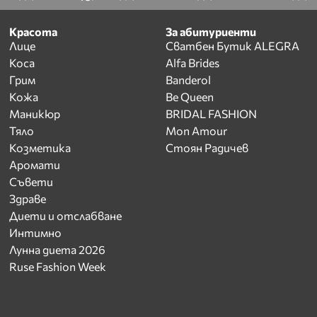
Красота
За абитуриенти
Лице
Сватбен Бутик ALEGRA
Коса
Alfa Brides
Грим
Banderol
Кожа
Be Queen
Маникюр
BRIDAL FASHION
Тяло
Mon Amour
Козметика
Стоян Радичев
Аромати
Съвети
Здраве
Диети и отслабване
Интимно
Лунна диета 2026
Ruse Fashion Week