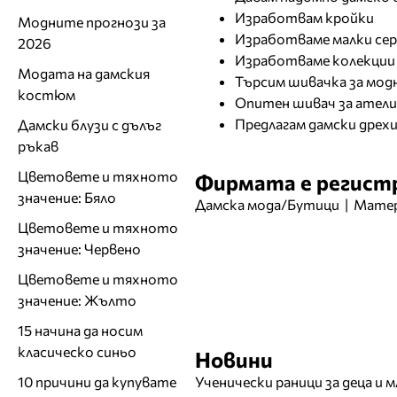
Изработвам кройки
Модните прогнози за
Изработваме малки сер
2026
Изработваме колекции
Модата на дамския
Търсим шивачка за мод
костюм
Опитен шивач за атели
Предлагам дамски дрехи
Дамски блузи с дълъг
ръкав
Цветовете и тяхното
Фирмата е регистр
значение: Бяло
Дамска мода/Бутици
|
Матер
Цветовете и тяхното
значение: Червено
Цветовете и тяхното
значение: Жълто
15 начина да носим
класическо синьо
Новини
10 причини да купувате
Ученически раници за деца и 