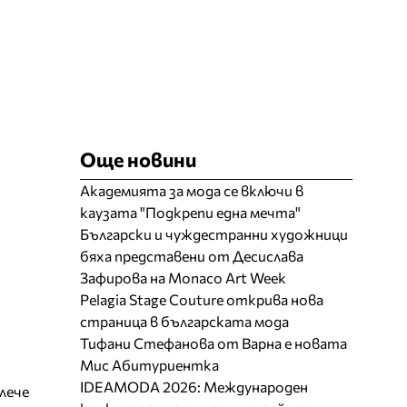
Още новини
Академията за мода се включи в
каузата "Подкрепи една мечта"
Български и чуждестранни художници
бяха представени от Десислава
Зафирова на Monaco Art Week
Pelagia Stage Couture открива нова
страница в българската мода
Тифани Стефанова от Варна е новата
Мис Абитуриентка
IDEAMODA 2026: Международен
блече