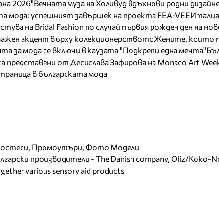
на 2026"
Вечната муза на Холивуд вдъхнови родни дизайн
ата мода: успешният завършек на проекта FEA-VEE
Италиа
тува на Bridal Fashion по случай първия рожден ден на нов
 важен акцент върху колекционерството
Жените, които 
та за мода се включи в каузата "Подкрепи една мечта"
Бъл
а представени от Десислава Зафирова на Monaco Art Wee
страница в българската мода
 Хостеси, Промоутъри, Фото Модели
гарски производители - The Danish company, Oliz/Koko-No
gether various sensory aid products