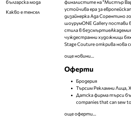
българска мода
финалистите на "Мистър Вар
устойчива ера за европейск
Какво е тенсел
дизайнерка Ада Сорентино гос
шоурум
ONE Gallery постави
стила в безсмъртие
Академия
чуждестранни художници бях
Stage Couture открива нова 
още новини...
Оферти
Бродерия
Търсим Рекламни Лица,
Датска фирма търси бъл
companies that can sew to
още оферти...