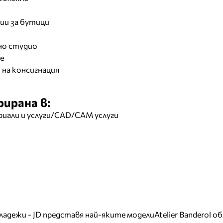
ии за бутици
но студио
е
 на консигнация
ирана в:
иали и услуги/CAD/CAM услуги
младежи - JD представя най-яките модели
Atelier Banderol о