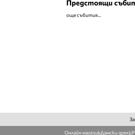
Предстоящи съби
още събития...
За
Онлайн магазин
Дамски дрехи
Р