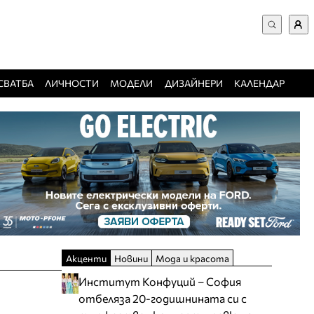
ВХОД за потребители
Търси в сайта
Забравена парола
СВАТБА
ЛИЧНОСТИ
МОДЕЛИ
ДИЗАЙНЕРИ
КАЛЕНДАР
Регистрация
Добавяне на фирма
Защо да се регистрирам
Акценти
Новини
Мода и красота
Институт Конфуций – София
отбеляза 20-годишнината си с