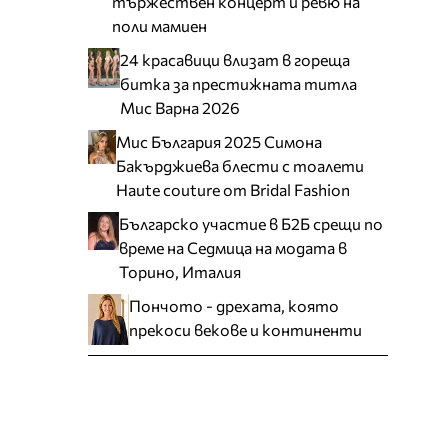
тържествен концерт и ревю на
поли мамиен
24 красавици влизат в гореща
битка за престижната титла
Мис Варна 2026
Мис България 2025 Симона
Бакърджиева блести с тоалети
Haute couture от Bridal Fashion
Българско участие в Б2Б срещи по
време на Седмица на модата в
Торино, Италия
Пончото - дрехата, която
прекоси векове и континенти