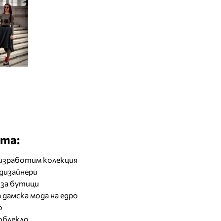
та:
изработим колекция
 дизайнери
 за бутици
 дамска мода на едро
о
облекло