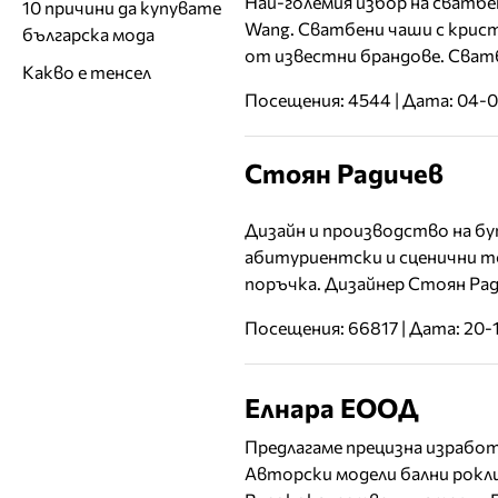
Най-големия избор на сватбе
10 причини да купувате
Wang. Сватбени чаши с крист
българска мода
от известни брандове. Сват
Какво е тенсел
Посещения: 4544 | Дата: 04-
Стоян Радичев
Дизайн и производство на бу
абитуриентски и сценични т
поръчка. Дизайнер Стоян Рад
Посещения: 66817 | Дата: 20-
Елнара ЕООД
Предлагаме прецизна изработ
Авторски модели бални рок