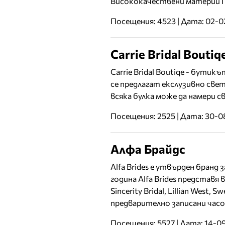
Висококачествени материи П
Посещения: 4523 | Дата: 02-
Carrie Bridal Boutiq
Carrie Bridal Boutiqe - бути
се предлагат екслузивно свет
всяка булка може да намери с
Посещения: 2525 | Дата: 30-
Алфа Брайдс
Alfa Brides е утвърден бранд
година Alfa Brides представя в
Sincerity Bridal, Lillian West,
предварително записани часо
Посещения: 5527 | Дата: 14-0