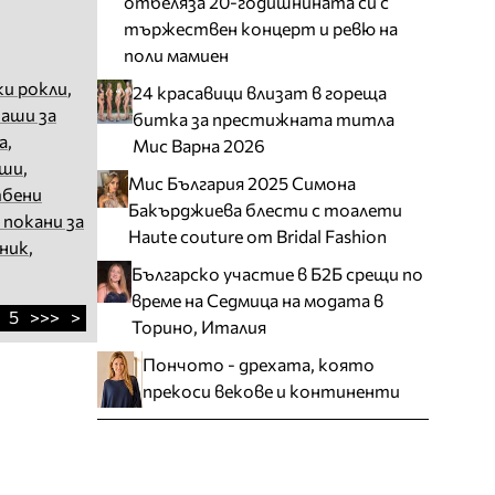
отбеляза 20-годишнината си с
тържествен концерт и ревю на
поли мамиен
ки рокли
,
24 красавици влизат в гореща
чаши за
битка за престижната титла
а
,
Мис Варна 2026
аши
,
Мис България 2025 Симона
тбени
Бакърджиева блести с тоалети
 покани за
Haute couture от Bridal Fashion
тник
,
Българско участие в Б2Б срещи по
време на Седмица на модата в
5
>>>
>
Торино, Италия
Пончото - дрехата, която
прекоси векове и континенти