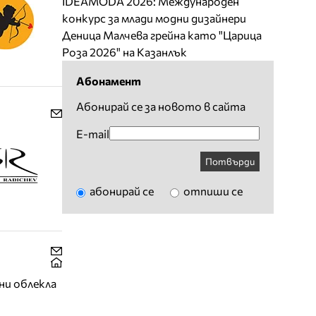
IDEAMODA 2026: Международен
конкурс за млади модни дизайнери
Деница Малчева грейна като "Царица
Роза 2026" на Казанлък
Абонамент
Абонирай се за новото в сайта
E-mail
Потвърди
абонирай се
отпиши се
ни облекла