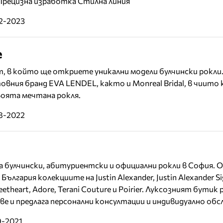
рецизна изработка Стилна линия
02-2023
e
кът, в който ще откриете уникални модели булчински рокли
овния бранд EVA LENDEL, както и Monreal Bridal, в чиито
воята мечтана рокля.
08-2022
 за булчински, абитуриентски и официални рокли в София. 
 България колекциите на Justin Alexander, Justin Alexander Si
 Sweetheart, Adore, Terani Couture и Poirier. Луксозният бутик
ве и предлага персонални консултации и индивидуално обс
9-2021