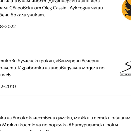
ни чаши в наличност. Дизайнерски чаши Vera
али Сваровски от Oleg Cassini. Луксозни чаши
бени бокали уникат.
08-2022
тикови булченски рокли, авангардни вечерни,
оалети. Изработка на индивидуални модели по
ичев.
12-2010
ка на висококачествени дамски, мъжки и детски официал
ли Мъжки костюми по поръчка Абитуриентски рокли