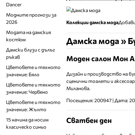
Dancer
Модните прогнози за
2026
Колекции дамска мода
Добави
Модата на дамския
Дамска мода » Б
костюм
Дамски блузи с дълъг
Моден салон Мон 
ръкав
Цветовете и тяхното
Дизайн и производство на бу
значение: Бяло
сценични тоалети и аксесоар
Цветовете и тяхното
Миланова.
значение: Червено
Посещения: 200947 | Дата: 2
Цветовете и тяхното
значение: Жълто
Сватбен ден
15 начина да носим
класическо синьо