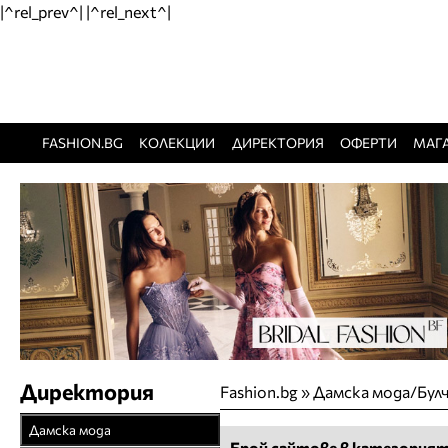
|^rel_prev^| |^rel_next^|
FASHION.BG
КОЛЕКЦИИ
ДИРЕКТОРИЯ
ОФЕРТИ
МАГ
Директория
Fashion.bg
»
Дамска мода/Бул
Дамска мода
Брой сайтове в категорият