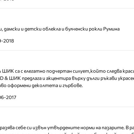
, дамски и детски облекла и булченски рокли Румина
9-2018
 ШИК са с елегатно подчертан силует,който следва кра
D & ШИК предлага и акцентира върху дълги ръкави украсе
иво оформени деколтета и гърбове.
06-2017
зразява себе си извън утвърдените норми на пазарите. В