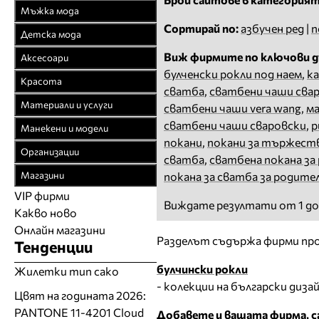
Връхни облекла
Мъжка мода
Официални облекла
Сортирай по:
азбучен ред
|
п
Връхни облекла
Детска мода
Булчински рокли
Официални облекла
Детски дрехи
Виж фирмите по ключови д
Аксесоари
Спортни облекла
Спортни облекла
булченски рокли под наем
,
к
Бебешки дрехи
Бижута
Красота
Плетени облекла
сватба
,
сватбени чаши сва
Дънкови облекла
Младежки дрехи
Чанти
Парфюмерия
Материали и услуги
сватбени чаши vera wang
,
ма
Кожени облекла
Кожени облекла
Колани
Козметика
Текстил
сватбени чаши сваровски
,
р
Манекени и модели
Рисувана коприна
Вратовръзки
Чорапи
покани
,
покани за тържест
Фризьорство
Спомагателни
Агенции за модели
Чорапогащи
Организации
Бански
сватба
,
сватбена покана за
Шапки
материали
Салони за красота
Модна фотография
Браншови съюзи
Бельо
Бельо
Магазини
покана за сватба за родите
Часовници
Закачалки, щендери
Естетична хирургия
Модели
Образователни
Бански костюми
VIP фирми
Магазини за дрехи
Обувки
Работа на ишлеме
Солариуми
Виждате резултати от 1 до
Какво ново
Модни списания
Модни дизайнери
Магазини за обувки
Други аксесоари
CAD/CAM услуги
Фитнес и здраве
Онлайн магазини
Сватбени агенции
Бутици
Магазини за aксесоари
Разделът съдържа фирми про
Тенденции
Печат
ТВ предавания
За бъдещи майки
Оборудване
булчински рокли
Жилетки тип сако
- колекции на български диза
Други материали
Цвят на годината 2026:
Други услуги
PANTONE 11-4201 Cloud
Добавете и вашата фирма, са