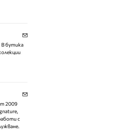
. В бутика
 колекции
От 2009
gnature,
 работи с
лужване.