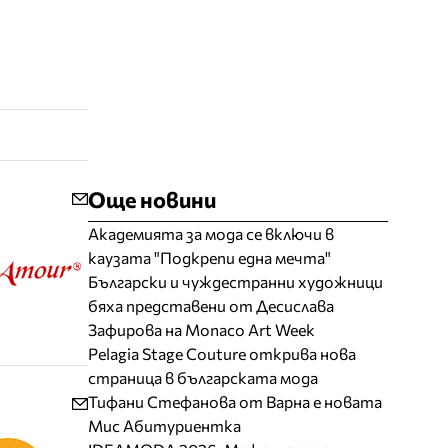
Още новини
Академията за мода се включи в
каузата "Подкрепи една мечта"
Български и чуждестранни художници
бяха представени от Десислава
Зафирова на Monaco Art Week
Pelagia Stage Couture открива нова
страница в българската мода
Тифани Стефанова от Варна е новата
Мис Абитуриентка