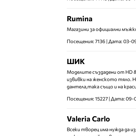
Rumina
Mагазини за официални мъжки
Посещения: 7136 | Дата: 03-0
ШИК
Моделите създадени от HD &
извивки на женското тяло. H
дантела,така също и на крас
Посещения: 15227 | Дата: 09-
Valeria Carlo
Всеки творец има нужда да и