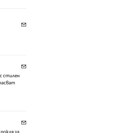
с стилен
 пасват
рокля за