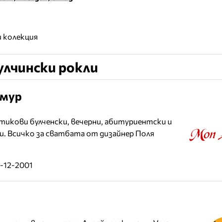
 колекция
улчински рокли
Амур
тикови булченски, вечерни, абитуриентски и
и. Всичко за сватбата от дизайнер Поля
0-12-2001