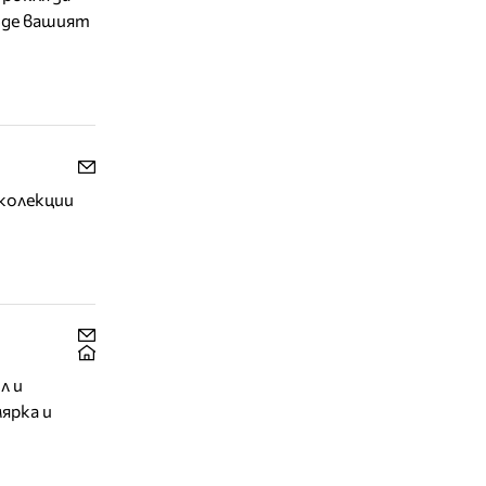
бъде вашият
 колекции
л и
ярка и