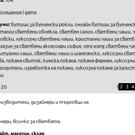
осещения
|
дата
уми:
бутици за булченски рокли
,
онлайн бутици за булченс
аталог сватбени облекла
,
сватбен салон
,
сватбени чаши
,
ровски
,
луксозни сватбени чаши
,
кристални чаши за сватб
газин за сватбени аксесоари софия
,
vera wang сватбени ч
итуални чаши
,
сватбени чаши и шампанско
,
луксозни сва
ва
,
покана свитък
,
кумска покана
,
покана ферман
,
луксозни
 родители
,
изработка на покани
,
луксозна покана за кръс
ли
2
3
4
 20
1
изводители, дизайнери и търговци на
йнери, всичко за сватбата.
йт, магазин, склад