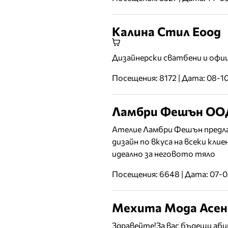
Калина Стил Еоод
Дизайнерски сватбени и офиц
Посещения: 8172 | Дата: 08-1
Ламбри Фешън ОО
Ателие Ламбри Фешън предла
дизайн по вкуса на всеки кли
идеално за неговото тяло
Посещения: 6648 | Дата: 07-
Мехита Мода Асен
Здравейте!За вас бъдещи аб