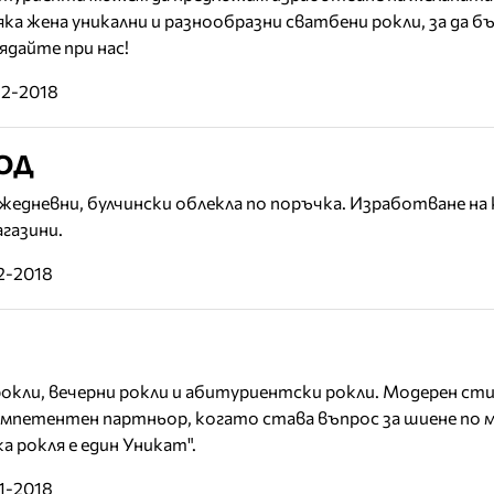
сяка жена уникални и разнообразни сватбени рокли, за да 
ядайте при нас!
12-2018
ООД
жедневни, булчински облекла по поръчка. Изработване на
агазини.
2-2018
окли, вечерни рокли и абитуриентски рокли. Модерен сти
мпетентен партньор, когато става въпрос за шиене по м
а рокля е един Уникат".
11-2018