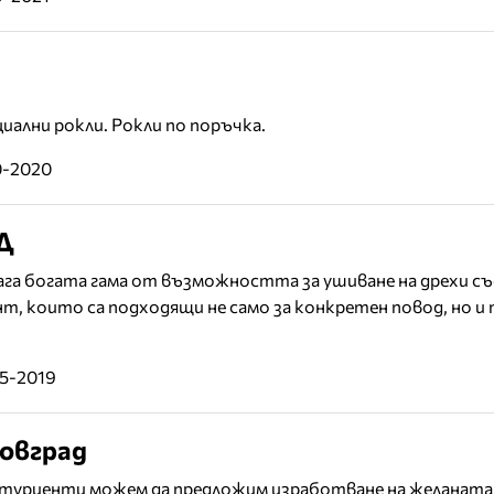
иални рокли. Рокли по поръчка.
0-2020
Д
га богата гама от възможността за ушиване на дрехи съ
ент, които са подходящи не само за конкретен повод, но и
05-2019
овград
итуриенти можем да предложим изработване на желаната 