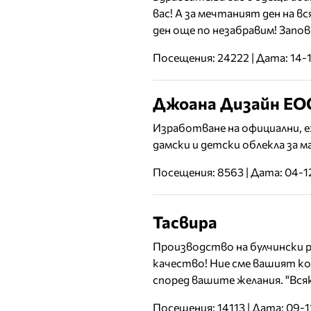
вас! А за мечтаният ден на в
ден още по незабравим! Запов
Посещения: 24222 | Дата: 14-
Джоана Дизайн Е
Изработване на официални, е
дамски и детски облекла за м
Посещения: 8563 | Дата: 04-1
Тасвира
Производство на булчински р
качество! Ние сме вашият ко
според вашите желания. "Всяк
Посещения: 14113 | Дата: 09-