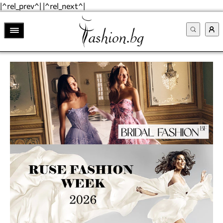
|^rel_prev^| |^rel_next^|