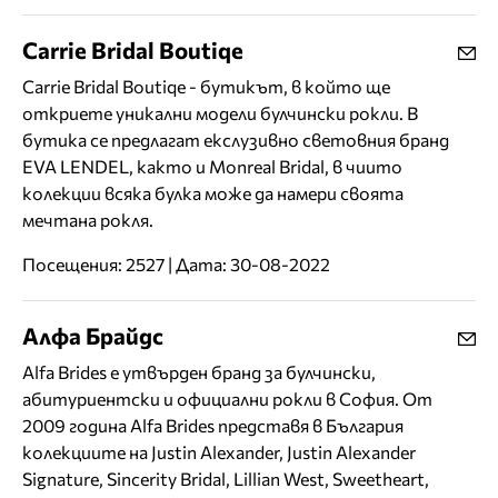
Carrie Bridal Boutiqe
Carrie Bridal Boutiqe - бутикът, в който ще
откриете уникални модели булчински рокли. В
бутика се предлагат екслузивно световния бранд
EVA LENDEL, както и Monreal Bridal, в чиито
колекции всяка булка може да намери своята
мечтана рокля.
Посещения: 2527 | Дата: 30-08-2022
Алфа Брайдс
Alfa Brides е утвърден бранд за булчински,
абитуриентски и официални рокли в София. От
2009 година Alfa Brides представя в България
колекциите на Justin Alexander, Justin Alexander
Signature, Sincerity Bridal, Lillian West, Sweetheart,