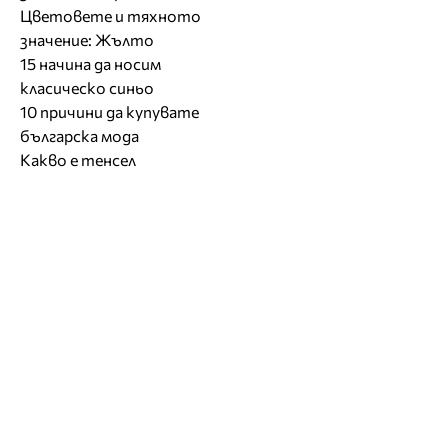
Цветовете и тяхното
значение: Жълто
15 начина да носим
класическо синьо
10 причини да купувате
българска мода
Какво е тенсел