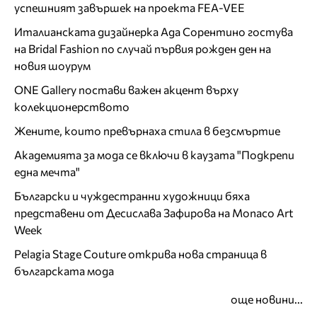
успешният завършек на проекта FEA-VEE
Италианската дизайнерка Ада Сорентино гостува
на Bridal Fashion по случай първия рожден ден на
новия шоурум
ONE Gallery постави важен акцент върху
колекционерството
Жените, които превърнаха стила в безсмъртие
Академията за мода се включи в каузата "Подкрепи
една мечта"
Български и чуждестранни художници бяха
представени от Десислава Зафирова на Monaco Art
Week
Pelagia Stage Couture открива нова страница в
българската мода
още новини...