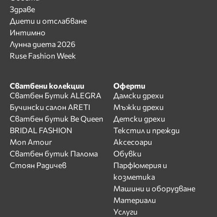
Здраве
Диети и отслабване
Интимно
Лунна диета 2026
Ruse Fashion Week
Сватбени колекции
Оферти
Сватбен Бутик ALEGRA
Дамски дрехи
Бучински салон ARETI
Мъжки дрехи
Сватбен бутик Be Queen
Детски дрехи
BRIDAL FASHION
Текстил и прежди
Mon Amour
Аксесоари
Сватбен бутик Палома
Обувки
Стоян Радичев
Парфюмерия и
козметика
Машини и оборудване
Материали
Услуги