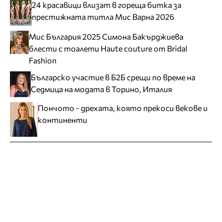
24 красавици влизат в гореща битка за
престижната титла Мис Варна 2026
Мис България 2025 Симона Бакърджиева
блести с тоалети Haute couture от Bridal
Fashion
Българско участие в Б2Б срещи по време на
Седмица на модата в Торино, Италия
Пончото - дрехата, която прекоси векове и
континенти