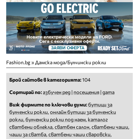
Fashion.bg
»
Дамска мода/Булчински рокли
Брой сайтове в категорията:
104
Сортирай по:
азбучен ред
|
посещения
|
дата
Виж фирмите по ключови думи:
бутици за
булченски рокли
,
онлайн бутици за булченски
рокли
,
булченски рокли под наем
,
каталог
сватбени облекла
,
сватбен салон
,
сватбени чаши
,
чаши за сватба
,
сватбени чаши сваровски
,