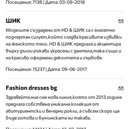
Посещения: 7138 | Дата: 03-09-2018
ШИК
Моделите създадени от HD & ШИК са с елегатно
подчертан силует,който следва красивите извивки
на женското тяло. HD & ШИК предлага и акцентира
върху дълги ръкави украсени с дантела,така също и
на красиво оформени деколтета и гърбове.
Посещения: 15237 | Дата: 09-06-2017
Fashion dresses bg
Здравейте,ние сме нова линия,която от 2013 година
предлага собствена уникална колекция от
абитуриентски и вечерни рокли, а съвсем скоро ще
бъде готова и булчинската ни такава.