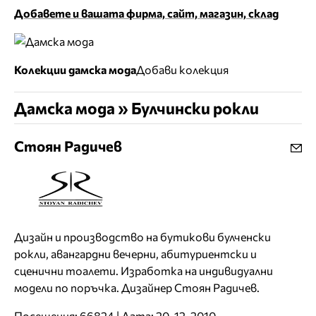
Добавете и вашата фирма, сайт, магазин, склад
Колекции дамска мода
Добави колекция
Дамска мода » Булчински рокли
Стоян Радичев
Дизайн и производство на бутикови булченски
рокли, авангардни вечерни, абитуриентски и
сценични тоалети. Изработка на индивидуални
модели по поръчка. Дизайнер Стоян Радичев.
Посещения: 66824 | Дата: 20-12-2010