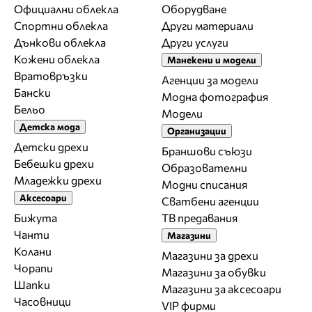
Официални облекла
Оборудване
Спортни облекла
Други материали
Дънкови облекла
Други услуги
Кожени облекла
Манекени и модели
Вратовръзки
Агенции за модели
Бански
Модна фотография
Бельо
Модели
Детска мода
Организации
Детски дрехи
Браншови съюзи
Бебешки дрехи
Образователни
Младежки дрехи
Модни списания
Аксесоари
Сватбени агенции
Бижута
ТВ предавания
Чанти
Магазини
Колани
Магазини за дрехи
Чорапи
Магазини за обувки
Шапки
Магазини за aксесоари
Часовници
VIP фирми