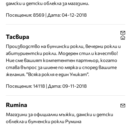
дамски и детски облекла за магазини.
Посещения: 8569 | Дата: 04-12-2018
Тасвира
Производство на булчински рокли, вечерни рокли и
абитуриентски рокли. Модерен стил и качество!
Ние сме вашият компетентен партньор, когато
става въпрос за шиене по мярка и според вашите
желания. "Всяка рокля е един Уникат".
Посещения: 14118 | Дата: 09-11-2018
Rumina
Mагазини за официални мъжки, дамски и детски
облекла и булченски рокли Румина