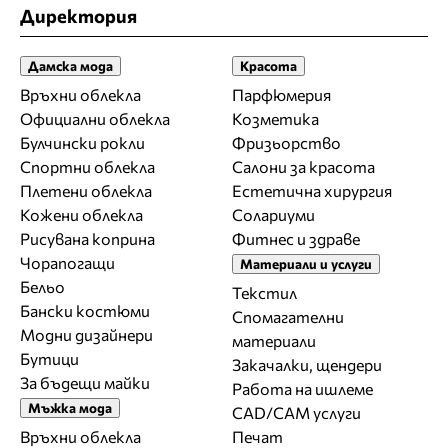
Директория
Дамска мода
Красота
Връхни облекла
Парфюмерия
Официални облекла
Козметика
Булчински рокли
Фризьорство
Спортни облекла
Салони за красота
Плетени облекла
Естетична хирургия
Кожени облекла
Солариуми
Рисувана коприна
Фитнес и здраве
Чорапогащи
Материали и услуги
Бельо
Текстил
Бански костюми
Спомагателни
Модни дизайнери
материали
Бутици
Закачалки, щендери
За бъдещи майки
Работа на ишлеме
Мъжка мода
CAD/CAM услуги
Връхни облекла
Печат