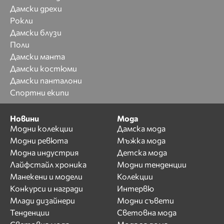
Дамски дрехи
Рокли
Дамски блузи
Поли
Дамски манта
Дамски костюми
Дамски панталони
Спортни екипи
Новини
Мода
Модни колекции
Дамска мода
Модни ревюта
Мъжка мода
Модна индустрия
Детска мода
Лайфстайл хроника
Модни тенденции
Манекени и модели
Колекции
Конкурси и награди
Интервю
Млади дизайнери
Модни съвети
Тенденции
Световна мода