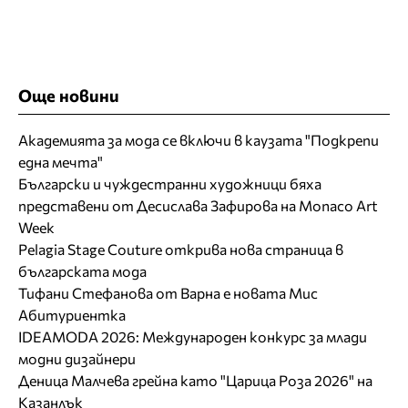
Още новини
Академията за мода се включи в каузата "Подкрепи
една мечта"
Български и чуждестранни художници бяха
представени от Десислава Зафирова на Monaco Art
Week
Pelagia Stage Couture открива нова страница в
българската мода
Тифани Стефанова от Варна е новата Мис
Абитуриентка
IDEAMODA 2026: Международен конкурс за млади
модни дизайнери
Деница Малчева грейна като "Царица Роза 2026" на
Казанлък