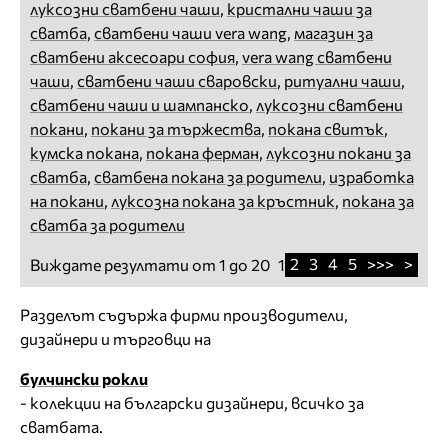
луксозни сватбени чаши
,
кристални чаши за
сватба
,
сватбени чаши vera wang
,
магазин за
сватбени аксесоари софия
,
vera wang сватбени
чаши
,
сватбени чаши сваровски
,
ритуални чаши
,
сватбени чаши и шампанско
,
луксозни сватбени
покани
,
покани за тържества
,
покана свитък
,
кумска покана
,
покана ферман
,
луксозни покани за
сватба
,
сватбена покана за родители
,
изработка
на покани
,
луксозна покана за кръстник
,
покана за
сватба за родители
2
3
4
5
>>>
>
Виждате резултати от 1 до 20
1
Разделът съдържа фирми производители,
дизайнери и търговци на
булчински рокли
- колекции на български дизайнери, всичко за
сватбата.