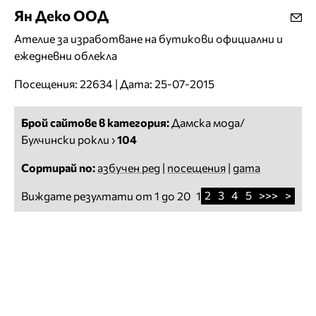
Ян Деко ООД
Ателие за изработване на бутикови официални и
ежедневни облекла
Посещения: 22634 | Дата: 25-07-2015
Брой сайтове в категория:
Дамска мода/
Булчински рокли
›
104
Сортирай по:
азбучен ред
|
посещения
|
дата
2
3
4
5
>>>
>
Виждате резултати от 1 до 20
1