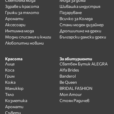
Световна мода
Мода за дома
Здраве и красота
Шивашка индустрия
Грижи за тялото
Пазаруване
Аромати
Всичко за Коледа
Аксесоари
Стани моден дизайнер
Интимна мода
Дропшипинг на дрехи
Модни списания и книги
Български дамски дрехи
Любопитни новини
Красота
За абитуриенти
Лице
Сватбен Бутик ALEGRA
Коса
Alfa Brides
Грим
Banderol
Кожа
Be Queen
Маникюр
BRIDAL FASHION
Тяло
Mon Amour
Козметика
Стоян Радичев
Аромати
Съвети