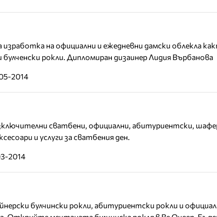
изработка на официални и ежедневни дамски облекла как
 булченски рокли. Дипломиран дизаинер Лидия Върбанова
-05-2014
зключителни сватбени, официални, абитуриентски, шафер
сесоари и услуги за сватбения ден.
03-2014
айнерски булчински рокли, абитуриентски рокли и официал
а. Открийте мечтаната булчинска рокля в Be Queen. Бъд