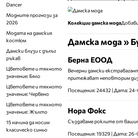
Dancer
Модните прогнози за
2026
Колекции дамска мода
Добави
Модата на дамския
Дамска мода » Б
костюм
Дамски блузи с дълъг
Берна ЕООД
ръкав
Цветовете и тяхното
Вечерни дамски екстраваган
значение: Бяло
притежават неповторим диз
Цветовете и тяхното
Посещения: 24432 | Дата: 24
значение: Червено
Цветовете и тяхното
Нора Фокс
значение: Жълто
Създаваме роклите от вашите
15 начина да носим
класическо синьо
Посещения: 19329 | Дата: 26-