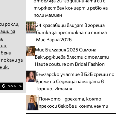
отбеляза 20-годишнината си с
тържествен концерт и ревю на
поли мамиен
ки рокли
,
24 красавици влизат в гореща
чаши за
битка за престижната титла
а
,
Мис Варна 2026
аши
,
Мис България 2025 Симона
тбени
Бакърджиева блести с тоалети
 покани за
Haute couture от Bridal Fashion
тник
,
Българско участие в Б2Б срещи по
време на Седмица на модата в
6
>>>
>
Торино, Италия
Пончото - дрехата, която
прекоси векове и континенти