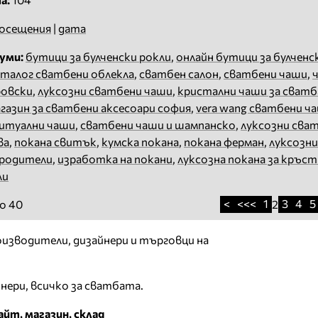
осещения
|
дата
уми:
бутици за булченски рокли
,
онлайн бутици за булченс
аталог сватбени облекла
,
сватбен салон
,
сватбени чаши
,
ровски
,
луксозни сватбени чаши
,
кристални чаши за сватб
газин за сватбени аксесоари софия
,
vera wang сватбени ч
итуални чаши
,
сватбени чаши и шампанско
,
луксозни сва
ва
,
покана свитък
,
кумска покана
,
покана ферман
,
луксозни
 родители
,
изработка на покани
,
луксозна покана за кръс
ли
<
<<<
1
3
4
5
о 40
2
изводители, дизайнери и търговци на
йнери, всичко за сватбата.
йт, магазин, склад