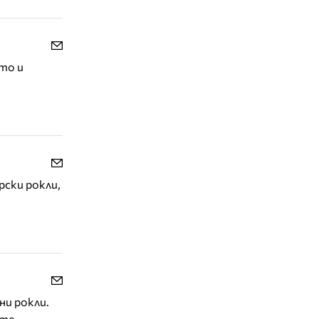
то и
ски рокли,
ни рокли.
ете