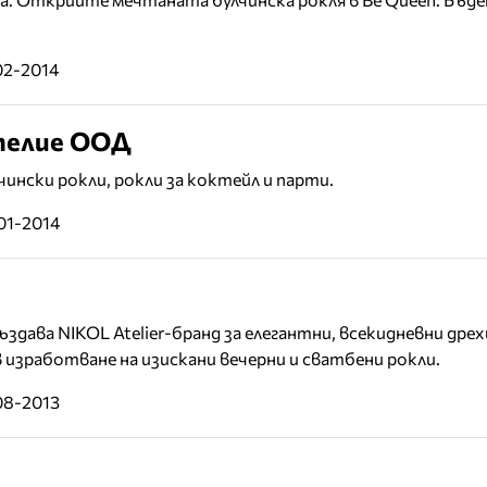
02-2014
телие ООД
ински рокли, рокли за коктейл и парти.
01-2014
дава NIKOL Atelier-бранд за елегантни, всекидневни дрех
 изработване на изискани вечерни и сватбени рокли.
08-2013