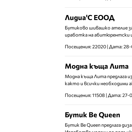
Лидиа'С ЕООД
Бутиково шивашко ателие за 
иработка на абитюрентски и
Посещения: 22020 | Дата: 28
Модна къща Лита
Модна къща Лита предлага и
както и всички необходими ак
Посещения: 11508 | Дата: 27-
Бутик Be Queen
Бутик Be Queen предлага диз
Изработва модели по поръчк