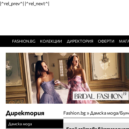
|^rel_prev^| |^rel_next^|
FASHION.BG
КОЛЕКЦИИ
ДИРЕКТОРИЯ
ОФЕРТИ
МАГ
Директория
Fashion.bg
»
Дамска мода/Бул
Дамска мода
Брой сайтове в категорият