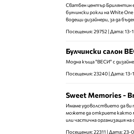
Сватбен център Брилянтин е
булчински рокли на White One 
водещи дизайнери, за да бъд
Посещения: 29752 | Дата: 13-
Булчински салон В
Модна къща "ВЕСИ" с дизайне
Посещения: 23240 | Дата: 13-
Sweet Memories - Br
Имаме удоволствието да ви п
можете да откриете както м
или частична организация на 
Посещения: 22311 | Дата: 23-