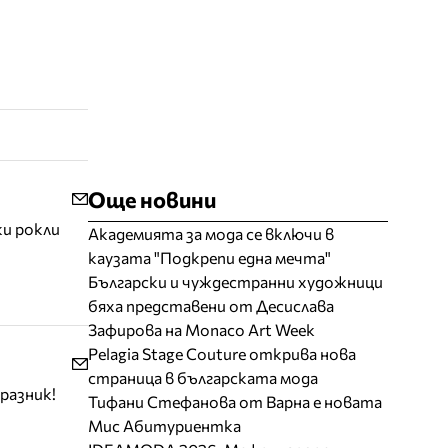
Още новини
ки рокли
Академията за мода се включи в
каузата "Подкрепи една мечта"
Български и чуждестранни художници
бяха представени от Десислава
Зафирова на Monaco Art Week
Pelagia Stage Couture открива нова
страница в българската мода
разник!
Тифани Стефанова от Варна е новата
Мис Абитуриентка