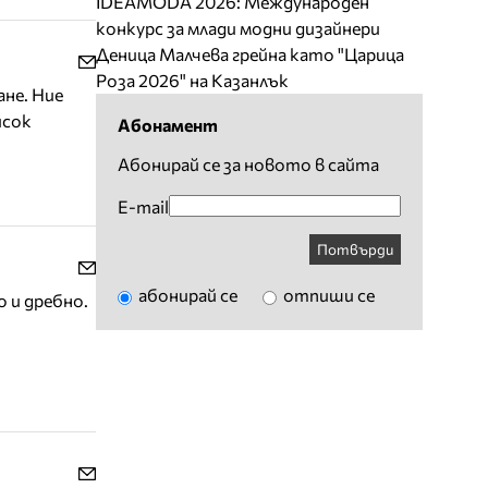
IDEAMODA 2026: Международен
конкурс за млади модни дизайнери
Деница Малчева грейна като "Царица
Роза 2026" на Казанлък
не. Ние
исок
Абонамент
Абонирай се за новото в сайта
E-mail
Потвърди
абонирай се
отпиши се
 и дребно.
,