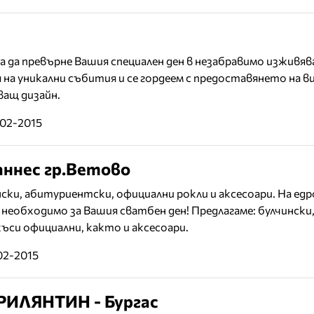
да превърне Вашия специален ден в незабравимо изживява
 на уникални събития и се гордеем с предоставянето на в
ващ дизайн.
-02-2015
аннес гр.Ветово
ки, абитуриентски, официални рокли и аксесоари. На едро
необходимо за Вашия сватбен ден! Предлагаме: булчински
ъси официални, както и аксесоари.
02-2015
РИЛЯНТИН - Бургас