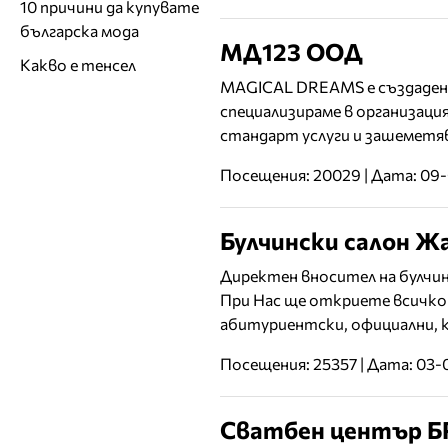
10 причини да купувате
българска мода
МД123 ООД
Какво е тенсел
MAGICAL DREAMS е създадена 
специализираме в организация
стандарт услуги и зашеметя
Посещения: 20029 | Дата: 09
Булчински сaлон Ж
Директен вносител на булчинс
При Нас ще откриете всичко 
абитуриентски, официални, к
Посещения: 25357 | Дата: 03-
Сватбен център Б