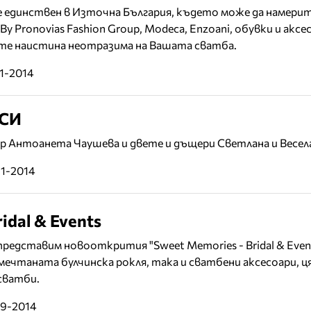
 единствен в Източна България, където може да намери
By Pronovias Fashion Group, Modeca, Enzoani, обувки и акс
ете наистина неотразима на Вашата сватба.
11-2014
ЕСИ
р Антоанета Чаушева и двете и дъщери Светлана и Весел
11-2014
idal & Events
редставим новооткрития "Sweet Memories - Bridal & Event
ечтаната булчинска рокля, така и сватбени аксесоари, 
сватби.
09-2014