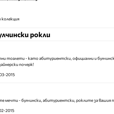
 колекция
улчински рокли
тни тоалети - като абитуриентски, официални и булчинс
айнерски почерк!
-03-2015
 мечти - булчински, абитуриентски, роклите за вашия п
02-2015