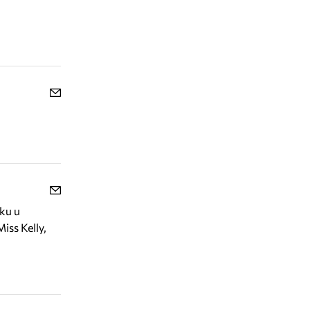
ки и
ss Kelly,