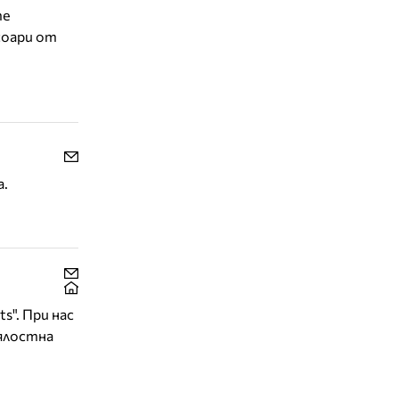
те
есоари от
а.
s". При нас
цялостна