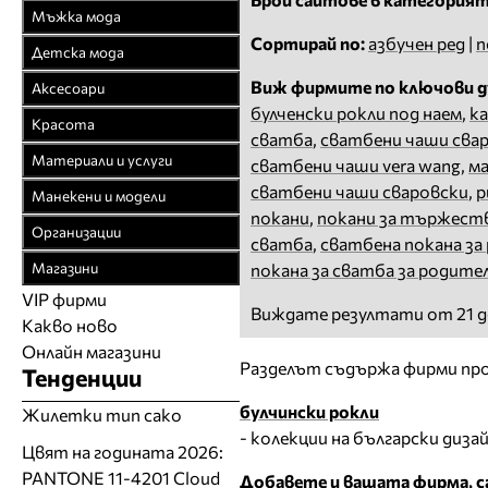
Връхни облекла
Мъжка мода
Официални облекла
Сортирай по:
азбучен ред
|
п
Връхни облекла
Детска мода
Булчински рокли
Официални облекла
Детски дрехи
Виж фирмите по ключови д
Аксесоари
Спортни облекла
Спортни облекла
булченски рокли под наем
,
к
Бебешки дрехи
Бижута
Красота
Плетени облекла
сватба
,
сватбени чаши сва
Дънкови облекла
Младежки дрехи
Чанти
Парфюмерия
Материали и услуги
сватбени чаши vera wang
,
ма
Кожени облекла
Кожени облекла
Колани
Козметика
Текстил
сватбени чаши сваровски
,
р
Манекени и модели
Рисувана коприна
Вратовръзки
Чорапи
покани
,
покани за тържест
Фризьорство
Спомагателни
Агенции за модели
Чорапогащи
Организации
Бански
сватба
,
сватбена покана за
Шапки
материали
Салони за красота
Модна фотография
Браншови съюзи
Бельо
Бельо
Магазини
покана за сватба за родите
Часовници
Закачалки, щендери
Естетична хирургия
Модели
Образователни
Бански костюми
VIP фирми
Магазини за дрехи
Обувки
Работа на ишлеме
Солариуми
Виждате резултати от 21 д
Какво ново
Модни списания
Модни дизайнери
Магазини за обувки
Други аксесоари
CAD/CAM услуги
Фитнес и здраве
Онлайн магазини
Сватбени агенции
Бутици
Магазини за aксесоари
Разделът съдържа фирми про
Тенденции
Печат
ТВ предавания
За бъдещи майки
Оборудване
булчински рокли
Жилетки тип сако
- колекции на български диза
Други материали
Цвят на годината 2026:
Други услуги
PANTONE 11-4201 Cloud
Добавете и вашата фирма, са