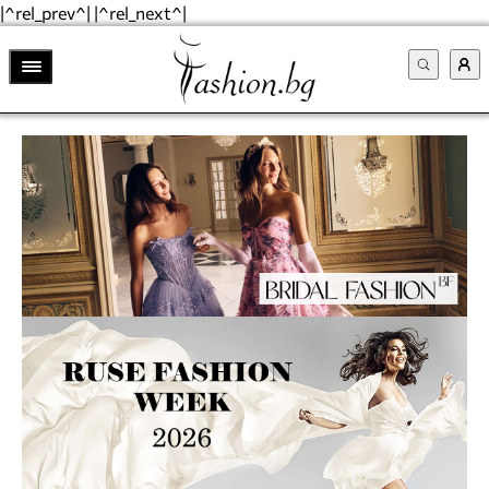
|^rel_prev^| |^rel_next^|