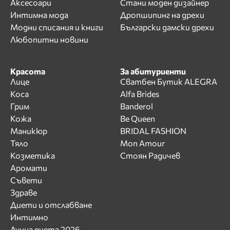
Аксесоари
Стани моден дизайнер
Интимна мода
Дропшипинг на дрехи
Модни списания и книги
Български дамски дрехи
Любопитни новини
Красота
За абитуриенти
Лице
Сватбен Бутик ALEGRA
Коса
Alfa Brides
Грим
Banderol
Кожа
Be Queen
Маникюр
BRIDAL FASHION
Тяло
Mon Amour
Козметика
Стоян Радичев
Аромати
Съвети
Здраве
Диети и отслабване
Интимно
Лунна диета 2026