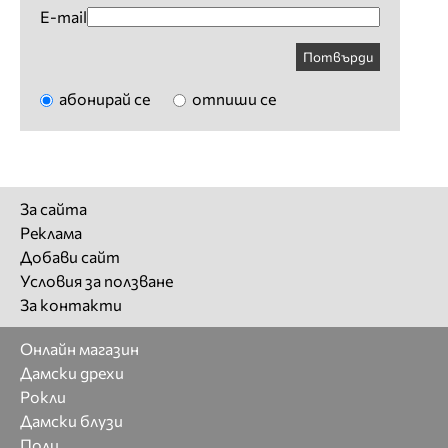
E-mail
Потвърди
абонирай се
отпиши се
За сайта
Реклама
Добави сайт
Условия за ползване
За контакти
Онлайн магазин
Дамски дрехи
Рокли
Дамски блузи
Поли