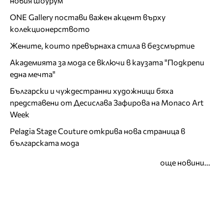
новия шоурум
ONE Gallery постави важен акцент върху
колекционерството
Жените, които превърнаха стила в безсмъртие
Академията за мода се включи в каузата "Подкрепи
една мечта"
Български и чуждестранни художници бяха
представени от Десислава Зафирова на Monaco Art
Week
Pelagia Stage Couture открива нова страница в
българската мода
още новини...