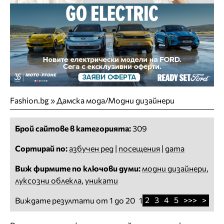
Fashion.bg
»
Дамска мода/Модни дизайнери
Брой сайтове в категорията:
309
Сортирай по:
азбучен ред
|
посещения
|
дата
Виж фирмите по ключови думи:
модни дизайнери
,
луксозни облекла
,
уникати
2
3
4
5
>>>
>
Виждате резултати от 1 до 20
1