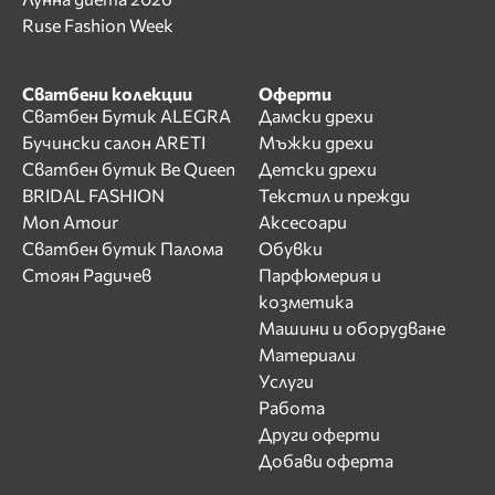
Ruse Fashion Week
Сватбени колекции
Оферти
Сватбен Бутик ALEGRA
Дамски дрехи
Бучински салон ARETI
Мъжки дрехи
Сватбен бутик Be Queen
Детски дрехи
BRIDAL FASHION
Текстил и прежди
Mon Amour
Аксесоари
Сватбен бутик Палома
Обувки
Стоян Радичев
Парфюмерия и
козметика
Машини и оборудване
Материали
Услуги
Работа
Други оферти
Добави оферта