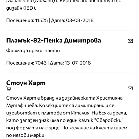
Марангони (Милано) и Европейски институт по
дизайн (IED).
Посещения: 11525 | Дата: 03-08-2018
Пламък-82-Пенка Димитрова
Фирма за дрехи, чанти
Посещения: 7043 | Дата: 13-07-2018
Стоун Харт
Стоун Харт е бранд на дизайнерката Християна
Мутафчиева. Колекциите са лимитирани и се
изработват с платове от Италия. На всяка дреха,
като запазен знак има по един камък "Сваровски"
под формата на сърце. По желание на клента шием
по негови мерки.