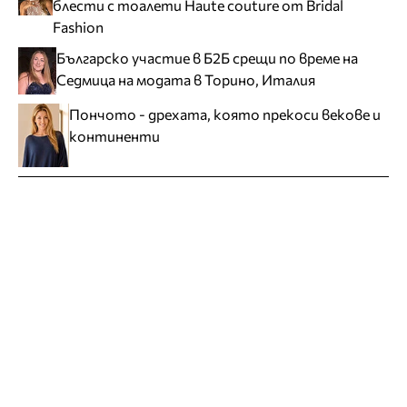
блести с тоалети Haute couture от Bridal
Fashion
Българско участие в Б2Б срещи по време на
Седмица на модата в Торино, Италия
Пончото - дрехата, която прекоси векове и
континенти