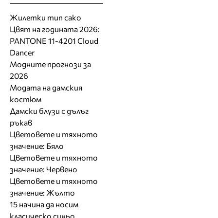
Жилетки тип сако
Цвят на годината 2026:
PANTONE 11-4201 Cloud
Dancer
Модните прогнози за
2026
Модата на дамския
костюм
Дамски блузи с дълъг
ръкав
Цветовете и тяхното
значение: Бяло
Цветовете и тяхното
значение: Червено
Цветовете и тяхното
значение: Жълто
15 начина да носим
класическо синьо