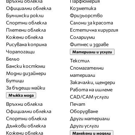
Връхни облекла
Парфюмерия
Официални облекла
Козметика
Булчински рокли
Фризьорство
Спортни облекла
Салони за красота
Плетени облекла
Естетична хирургия
Кожени облекла
Солариуми
Рисувана коприна
Фитнес и здраве
Чорапогащи
Материали и услуги
Бельо
Текстил
Бански костюми
Спомагателни
Модни дизайнери
материали
Бутици
Закачалки, щендери
За бъдещи майки
Работа на ишлеме
Мъжка мода
CAD/CAM услуги
Връхни облекла
Печат
Официални облекла
Оборудване
Спортни облекла
Други материали
Дънкови облекла
Други услуги
Кожени облекла
Манекени и модели