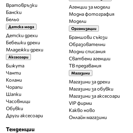
Вратовръзки
Агенции за модели
Бански
Модна фотография
Бельо
Модели
Детска мода
Организации
Детски дрехи
Браншови съюзи
Бебешки дрехи
Образователни
Младежки дрехи
Модни списания
Аксесоари
Сватбени агенции
Бижута
ТВ предавания
Чанти
Магазини
Колани
Магазини за дрехи
Чорапи
Магазини за обувки
Шапки
Магазини за aксесоари
Часовници
VIP фирми
Обувки
Какво ново
Други аксесоари
Онлайн магазини
Тенденции