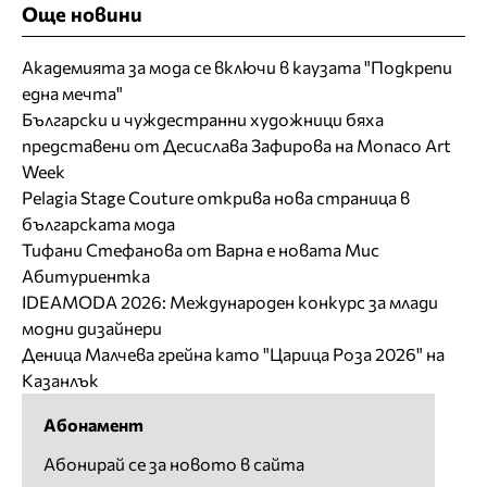
Още новини
Академията за мода се включи в каузата "Подкрепи
една мечта"
Български и чуждестранни художници бяха
представени от Десислава Зафирова на Monaco Art
Week
Pelagia Stage Couture открива нова страница в
българската мода
Тифани Стефанова от Варна е новата Мис
Абитуриентка
IDEAMODA 2026: Международен конкурс за млади
модни дизайнери
Деница Малчева грейна като "Царица Роза 2026" на
Казанлък
Абонамент
Абонирай се за новото в сайта