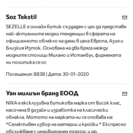
Soz Tekstil
SEZELLE е онлайн бутик създаден с цел да представя
най-актуалните модни тенденции в сферата на
официалното облекло на дами в цяла Европа, Азия и
Близкия Изток. Основана на два бряга между
модните столици Милано и Истанбул, фирмената
ни политика се ос
Посещения: 8838 | Дата: 30-01-2020
Уан милиън бранд ЕООД
NIXA е ексклузивна бутикова марка от висок клас,
насочена в дизайн и изработка на класически
облекла. Мотото на марката ни се оповава на:
*Селективен избор на материи и кройки * Експресно
обслужване с индивидуален подход. и др.