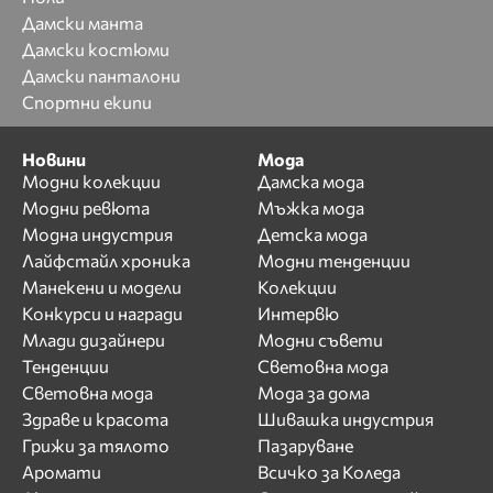
Дамски манта
Дамски костюми
Дамски панталони
Спортни екипи
Новини
Мода
Модни колекции
Дамска мода
Модни ревюта
Мъжка мода
Модна индустрия
Детска мода
Лайфстайл хроника
Модни тенденции
Манекени и модели
Колекции
Конкурси и награди
Интервю
Млади дизайнери
Модни съвети
Тенденции
Световна мода
Световна мода
Мода за дома
Здраве и красота
Шивашка индустрия
Грижи за тялото
Пазаруване
Аромати
Всичко за Коледа