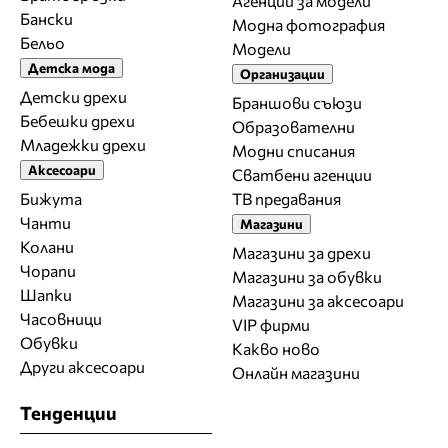
Агенции за модели
Бански
Модна фотография
Бельо
Модели
Детска мода
Организации
Детски дрехи
Браншови съюзи
Бебешки дрехи
Образователни
Младежки дрехи
Модни списания
Аксесоари
Сватбени агенции
Бижута
ТВ предавания
Чанти
Магазини
Колани
Магазини за дрехи
Чорапи
Магазини за обувки
Шапки
Магазини за aксесоари
Часовници
VIP фирми
Обувки
Какво ново
Други аксесоари
Онлайн магазини
Тенденции