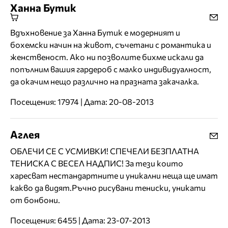
Ханна Бутик
Вдъхновение за Ханна Бутик е модерният и
бохемски начин на живот, съчетани с романтика и
женственост. Ако ни позволите бихме искали да
попълним вашия гардероб с малко индивидуалност,
да окачим нещо различно на празната закачалка.
Посещения: 17974 | Дата: 20-08-2013
Аглея
ОБЛЕЧИ СЕ С УСМИВКИ! СПЕЧЕЛИ БЕЗПЛАТНА
ТЕНИСКА С ВЕСЕЛ НАДПИС! За тези които
харесват нестандартните и уникални неща ще имат
какво да видят.Ръчно рисувани тениски, уникати
от бонбони.
Посещения: 6455 | Дата: 23-07-2013