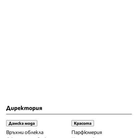
Директория
Дамска мода
Красота
Връхни облекла
Парфюмерия