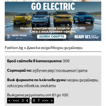
Fashion.bg
»
Дамска мода/Модни дизайнери
Брой сайтове в категорията:
309
Сортирай по:
азбучен ред
|
посещения
|
дата
Виж фирмите по ключови думи:
модни дизайнери
,
луксозни облекла
,
уникати
Виждате резултати от 81 до 100
<
<<<
3
4
6
7
>>>
>
5