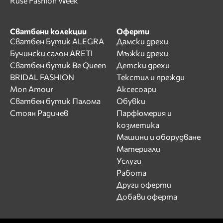
Ruse Fashion Week
Сватбени колекции
Оферти
Сватбен Бутик ALEGRA
Дамски дрехи
Бучински салон ARETI
Мъжки дрехи
Сватбен бутик Be Queen
Детски дрехи
BRIDAL FASHION
Текстил и прежди
Mon Amour
Аксесоари
Сватбен бутик Палома
Обувки
Стоян Радичев
Парфюмерия и
козметика
Машини и оборудване
Материали
Услуги
Работа
Други оферти
Добави оферта