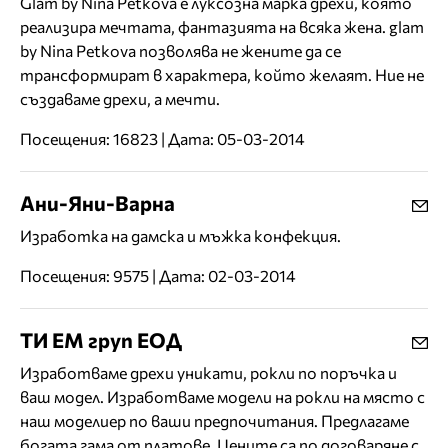
Glam by Nina Petkova е луксозна марка дрехи, която
реализира мечтата, фантазията на всяка жена. glam
by Nina Petkova позволява не жените да се
трансформират в характера, който желаят. Ние не
създаваме дрехи, а мечти.
Посещения: 16823 | Дата: 05-03-2014
Ани-Яни-Варна
Изработка на дамска и мъжка конфекция.
Посещения: 9575 | Дата: 02-03-2014
ТИ ЕМ груп ЕОД
Изработваме дрехи уникати, рокли по поръчка и
ваш модел. Изработваме модели на рокли на място с
наш моделиер по ваши предпочитания. Предлагаме
богата гама от платове. Цените са по договаряне с