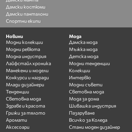
Дамски костюми
Дамски панталони
Спортни екипи
Новини
Мода
Модни колекции
Дамска мода
Модни ревюта
Мъжка мода
Модна индустрия
Детска мода
Лайфстайл хроника
Модни тенденции
Манекени и модели
Колекции
Конкурси и награди
Интервю
Млади дизайнери
Модни съвети
Тенденции
Световна мода
Световна мода
Мода за дома
Здраве и красота
Шивашка индустрия
Грижи за тялото
Пазаруване
Аромати
Всичко за Коледа
Аксесоари
Стани моден дизайнер