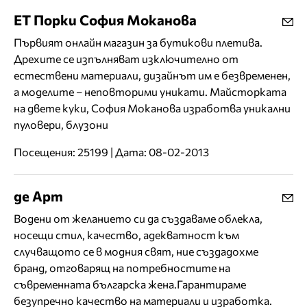
ЕТ Порки София Моканова
Първият онлайн магазин за бутикови плетива.
Дрехите се изпълняват изключително от
естествени материали, дизайнът им е безвременен,
а моделите – неповторими уникати. Майсторката
на двете куки, София Моканова изработва уникални
пуловери, блузони
Посещения: 25199 | Дата: 08-02-2013
де Арт
Водени от желанието си да създаваме облекла,
носещи стил, качество, адекватност към
случващото се в модния свят, ние създадохме
бранд, отговарящ на потребностите на
съвременната българска жена.Гарантираме
безупречно качество на материали и изработка.