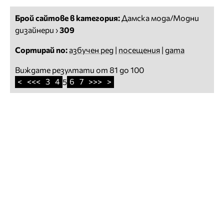
Брой сайтове в категория:
Дамска мода/Модни
дизайнери
›
309
Сортирай по:
азбучен ред
|
посещения
|
дата
Виждате резултати от 81 до 100
<
<<<
3
4
6
7
>>>
>
5