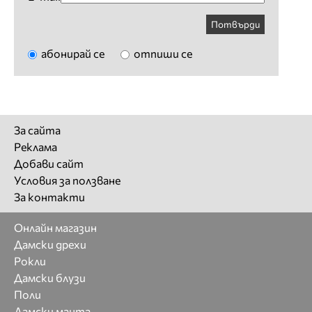
Потвърди
абонирай се
отпиши се
За сайта
Реклама
Добави сайт
Условия за ползване
За контакти
Онлайн магазин
Дамски дрехи
Рокли
Дамски блузи
Поли
Дамски манта