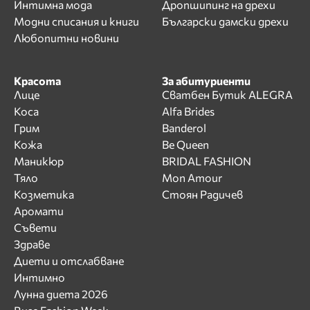
Интимна мода
Дропшипинг на дрехи
Модни списания и книги
Български дамски дрехи
Любопитни новини
Красота
За абитуриенти
Лице
Сватбен Бутик ALEGRA
Коса
Alfa Brides
Грим
Banderol
Кожа
Be Queen
Маникюр
BRIDAL FASHION
Тяло
Mon Amour
Козметика
Стоян Радичев
Аромати
Съвети
Здраве
Диети и отслабване
Интимно
Лунна диета 2026