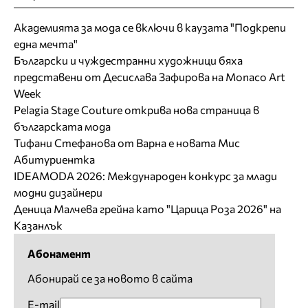
Академията за мода се включи в каузата "Подкрепи
една мечта"
Български и чуждестранни художници бяха
представени от Десислава Зафирова на Monaco Art
Week
Pelagia Stage Couture открива нова страница в
българската мода
Тифани Стефанова от Варна е новата Мис
Абитуриентка
IDEAMODA 2026: Международен конкурс за млади
модни дизайнери
Деница Малчева грейна като "Царица Роза 2026" на
Казанлък
Абонамент
Абонирай се за новото в сайта
E-mail