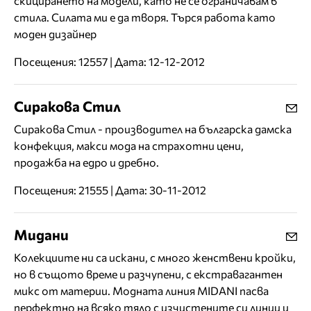
скицирането на модели, като не се ограничавам в
стила. Силата ми е да творя. Търся работа като
моден дизайнер
Посещения: 12557 | Дата: 12-12-2012
Сиракова Стил
Сиракова Стил - производител на българска дамска
конфекция, макси мода на страхотни цени,
продажба на едро и дребно.
Посещения: 21555 | Дата: 30-11-2012
Мидани
Колекциите ни са искани, с много женствени кройки,
но в същото време и разчупени, с екстравагантен
микс от материи. Модната линия MIDANI пасва
перфектно на всяко тяло с изчистените си линии и