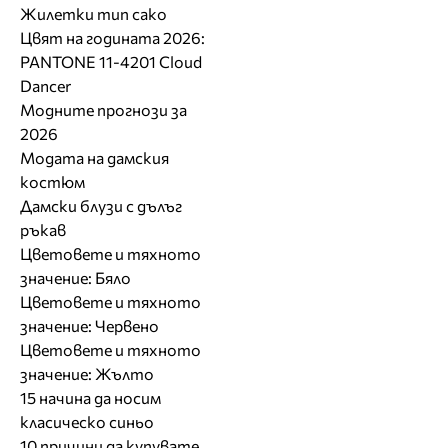
Жилетки тип сако
Цвят на годината 2026:
PANTONE 11-4201 Cloud
Dancer
Модните прогнози за
2026
Модата на дамския
костюм
Дамски блузи с дълъг
ръкав
Цветовете и тяхното
значение: Бяло
Цветовете и тяхното
значение: Червено
Цветовете и тяхното
значение: Жълто
15 начина да носим
класическо синьо
10 причини да купувате