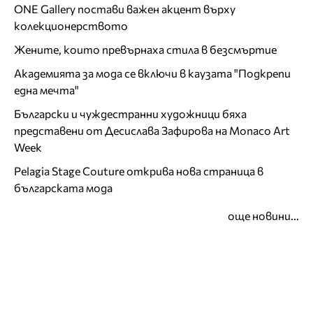
ONE Gallery постави важен акцент върху
колекционерството
Жените, които превърнаха стила в безсмъртие
Академията за мода се включи в каузата "Подкрепи
една мечта"
Български и чуждестранни художници бяха
представени от Десислава Зафирова на Monaco Art
Week
Pelagia Stage Couture открива нова страница в
българската мода
още новини...