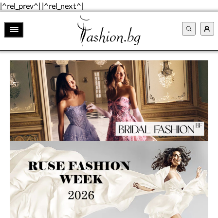
|^rel_prev^| |^rel_next^|