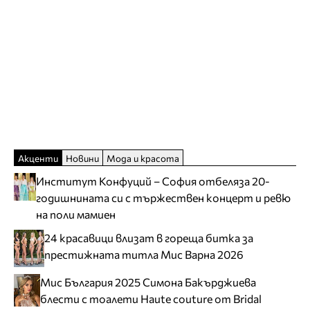
Акценти
Новини
Мода и красота
Институт Конфуций – София отбеляза 20-
годишнината си с тържествен концерт и ревю
на поли мамиен
24 красавици влизат в гореща битка за
престижната титла Мис Варна 2026
Мис България 2025 Симона Бакърджиева
блести с тоалети Haute couture от Bridal