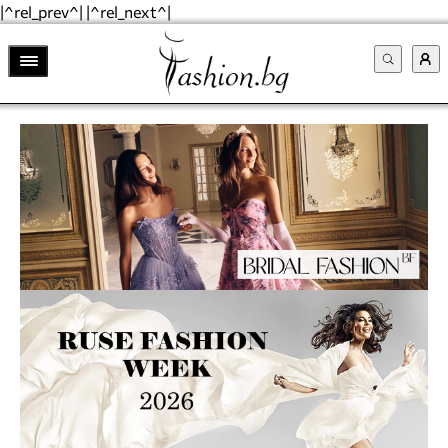
|^rel_prev^| |^rel_next^|