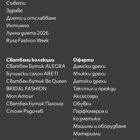
Съвети
Здраве
Диети и отслабване
Интимно
Лунна диета 2026
Ruse Fashion Week
Сватбени колекции
Оферти
Сватбен Бутик ALEGRA
Дамски дрехи
Бучински салон ARETI
Мъжки дрехи
Сватбен бутик Be Queen
Детски дрехи
BRIDAL FASHION
Текстил и прежди
Mon Amour
Аксесоари
Сватбен бутик Палома
Обувки
Стоян Радичев
Парфюмерия и
козметика
Машини и оборудване
Материали