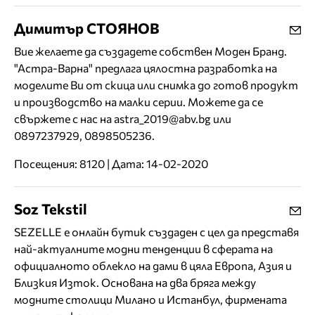
Димитър СТОЯНОВ
Вие желаете да създадете собствен Моден Бранд.
"Астра-Варна" предлага цялостна разработка на
моделите Ви от скица или снимка до готов продукт
и производство на малки серии. Можете да се
свържете с нас на astra_2019@abv.bg или
0897237929, 0898505236.
Посещения: 8120 | Дата: 14-02-2020
Soz Tekstil
SEZELLE е онлайн бутик създаден с цел да представя
най-актуалните модни тенденции в сферата на
официалното облекло на дами в цяла Европа, Азия и
Близкия Изток. Основана на два бряга между
модните столици Милано и Истанбул, фирмената