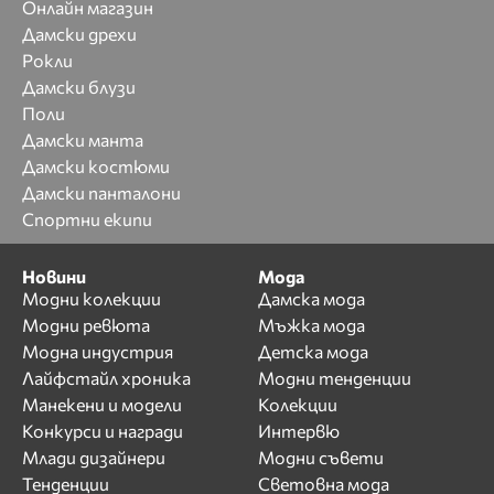
Онлайн магазин
Дамски дрехи
Рокли
Дамски блузи
Поли
Дамски манта
Дамски костюми
Дамски панталони
Спортни екипи
Новини
Мода
Модни колекции
Дамска мода
Модни ревюта
Мъжка мода
Модна индустрия
Детска мода
Лайфстайл хроника
Модни тенденции
Манекени и модели
Колекции
Конкурси и награди
Интервю
Млади дизайнери
Модни съвети
Тенденции
Световна мода