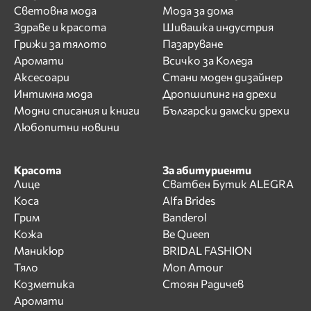
Световна мода
Мода за дома
Здраве и красота
Шивашка индустрия
Грижи за тялото
Пазаруване
Аромати
Всичко за Коледа
Аксесоари
Стани моден дизайнер
Интимна мода
Дропшипинг на дрехи
Модни списания и книги
Български дамски дрехи
Любопитни новини
Красота
За абитуриенти
Лице
Сватбен Бутик ALEGRA
Коса
Alfa Brides
Грим
Banderol
Кожа
Be Queen
Маникюр
BRIDAL FASHION
Тяло
Mon Amour
Козметика
Стоян Радичев
Аромати