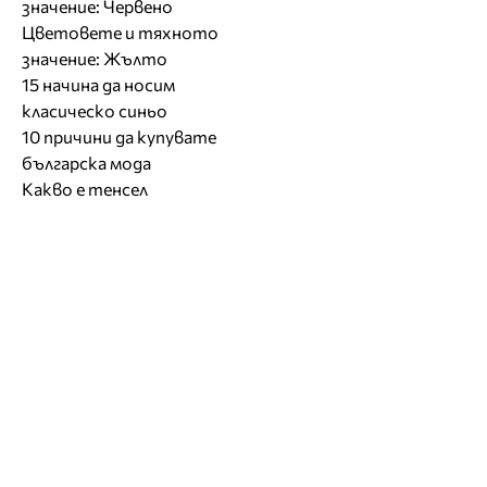
значение: Червено
Цветовете и тяхното
значение: Жълто
15 начина да носим
класическо синьо
10 причини да купувате
българска мода
Какво е тенсел