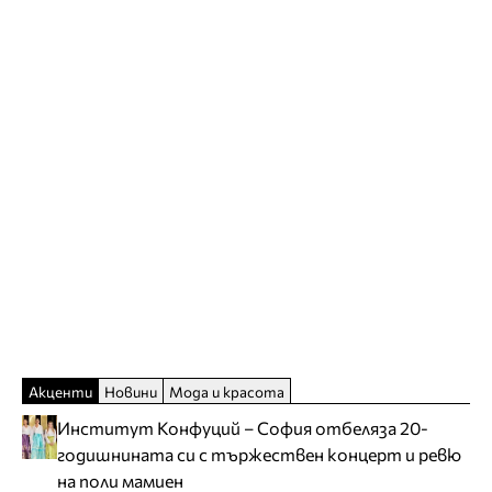
Акценти
Новини
Мода и красота
Институт Конфуций – София отбеляза 20-
годишнината си с тържествен концерт и ревю
на поли мамиен