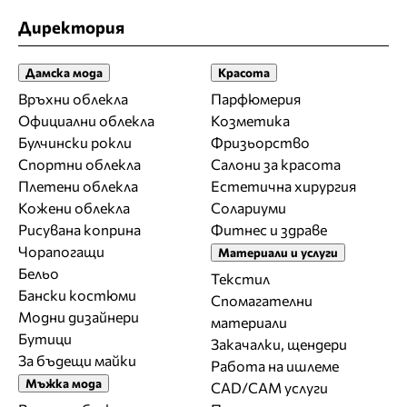
Директория
Дамска мода
Красота
Връхни облекла
Парфюмерия
Официални облекла
Козметика
Булчински рокли
Фризьорство
Спортни облекла
Салони за красота
Плетени облекла
Естетична хирургия
Кожени облекла
Солариуми
Рисувана коприна
Фитнес и здраве
Чорапогащи
Материали и услуги
Бельо
Текстил
Бански костюми
Спомагателни
Модни дизайнери
материали
Бутици
Закачалки, щендери
За бъдещи майки
Работа на ишлеме
Мъжка мода
CAD/CAM услуги