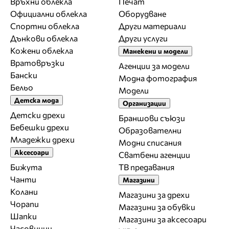
Връхни облекла
Печат
Официални облекла
Оборудване
Спортни облекла
Други материали
Дънкови облекла
Други услуги
Кожени облекла
Манекени и модели
Вратовръзки
Агенции за модели
Бански
Модна фотография
Бельо
Модели
Детска мода
Организации
Детски дрехи
Браншови съюзи
Бебешки дрехи
Образователни
Младежки дрехи
Модни списания
Аксесоари
Сватбени агенции
Бижута
ТВ предавания
Чанти
Магазини
Колани
Магазини за дрехи
Чорапи
Магазини за обувки
Шапки
Магазини за aксесоари
Часовници