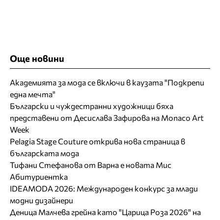
Още новини
Академията за мода се включи в каузата "Подкрепи
една мечта"
Български и чуждестранни художници бяха
представени от Десислава Зафирова на Monaco Art
Week
Pelagia Stage Couture открива нова страница в
българската мода
Тифани Стефанова от Варна е новата Мис
Абитуриентка
IDEAMODA 2026: Международен конкурс за млади
модни дизайнери
Деница Малчева грейна като "Царица Роза 2026" на