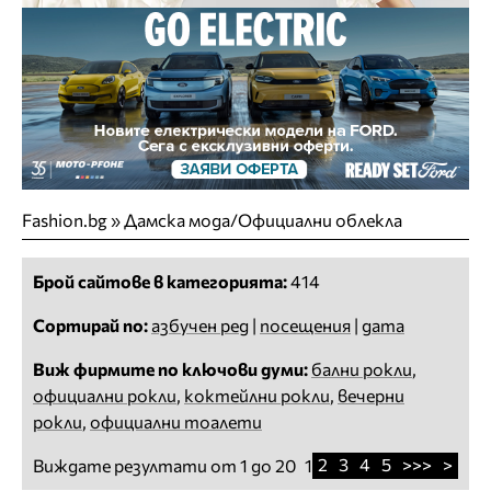
Fashion.bg
»
Дамска мода/Официални облекла
Брой сайтове в категорията:
414
Сортирай по:
азбучен ред
|
посещения
|
дата
Виж фирмите по ключови думи:
бални рокли
,
официални рокли
,
коктейлни рокли
,
вечерни
рокли
,
официални тоалети
2
3
4
5
>>>
>
Виждате резултати от 1 до 20
1