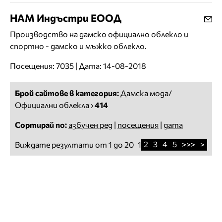
НАМ Индъстри ЕООД
Производство на дамско официално облекло и
спортно - дамско и мъжко облекло.
Посещения: 7035 | Дата: 14-08-2018
Брой сайтове в категория:
Дамска мода/
Официални облекла
›
414
Сортирай по:
азбучен ред
|
посещения
|
дата
2
3
4
5
>>>
>
Виждате резултати от 1 до 20
1