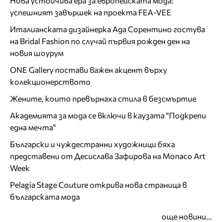
Нова устойчива ера за европейската мода:
успешният завършек на проекта FEA-VEE
Италианската дизайнерка Ада Сорентино гостува
на Bridal Fashion по случай първия рожден ден на
новия шоурум
ONE Gallery постави важен акцент върху
колекционерството
Жените, които превърнаха стила в безсмъртие
Академията за мода се включи в каузата "Подкрепи
една мечта"
Български и чуждестранни художници бяха
представени от Десислава Зафирова на Monaco Art
Week
Pelagia Stage Couture открива нова страница в
българската мода
още новини...