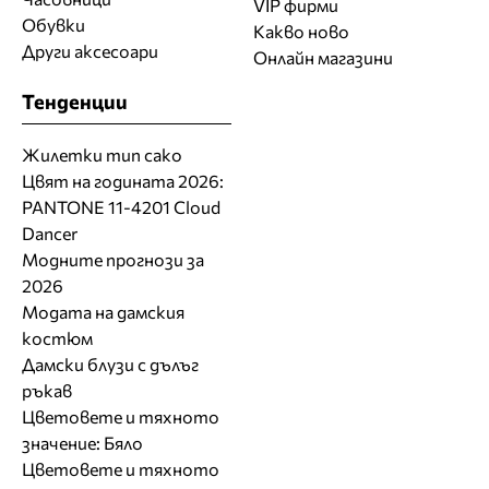
VIP фирми
Обувки
Какво ново
Други аксесоари
Онлайн магазини
Тенденции
Жилетки тип сако
Цвят на годината 2026:
PANTONE 11-4201 Cloud
Dancer
Модните прогнози за
2026
Модата на дамския
костюм
Дамски блузи с дълъг
ръкав
Цветовете и тяхното
значение: Бяло
Цветовете и тяхното