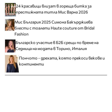
24 красавици влизат в гореща битка за
престижната титла Мис Варна 2026
Мис България 2025 Симона Бакърджиева
блести с тоалети Haute couture от Bridal
Fashion
Българско участие в Б2Б срещи по време на
Седмица на модата в Торино, Италия
Пончото - дрехата, която прекоси векове и
континенти