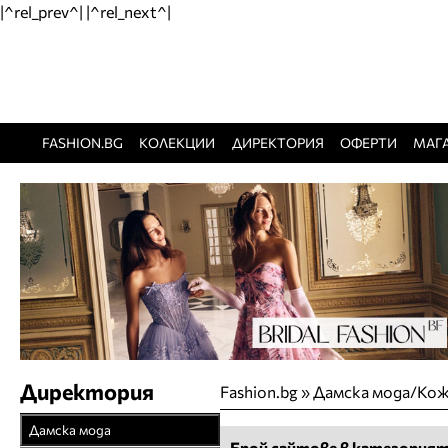
|^rel_prev^| |^rel_next^|
FASHION.BG
КОЛЕКЦИИ
ДИРЕКТОРИЯ
ОФЕРТИ
МАГ
Директория
Fashion.bg
»
Дамска мода/Кож
Дамска мода
Брой сайтове в категорият