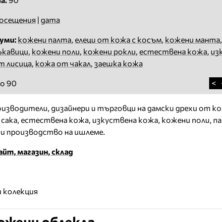
осещения
|
дата
уми:
кожени палта
,
елеци от кожа с косъм
,
кожени манта
ъкавици
,
кожени поли
,
кожени рокли
,
естествена кожа
,
из
т лисица
,
кожа от чакал
,
заешка кожа
<
о 90
зводители, дизайнери и търговци на дамски дрехи от ко
 сака, естествена кожа, изкуствена кожа, кожени поли, п
и производство на ишлеме.
йт, магазин, склад
 колекция
ожени облекла