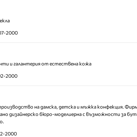
екла
-07-2000
анти и галантерия от естествена кожа
02-2000
производство на дамска, детска и мъжка конфекция. Фир
двано дизайнерско бюро-моделиерна с възможности за бу
о.
02-2000