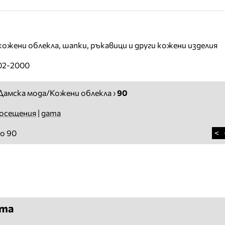
ожени облекла, шапки, ръкавици и други кожени изделия
-02-2000
Дамска мода/Кожени облекла
›
90
осещения
|
дата
<
о 90
ята