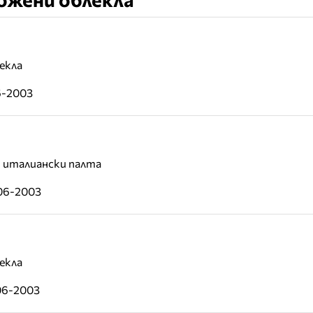
екла
6-2003
и италиански палта
-06-2003
екла
06-2003