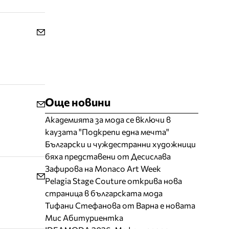
Още новини
Академията за мода се включи в
каузата "Подкрепи една мечта"
Български и чуждестранни художници
бяха представени от Десислава
Зафирова на Monaco Art Week
Pelagia Stage Couture открива нова
страница в българската мода
Тифани Стефанова от Варна е новата
Мис Абитуриентка