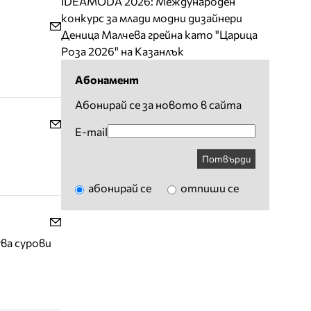
IDEAMODA 2026: Международен
конкурс за млади модни дизайнери
Деница Малчева грейна като "Царица
Роза 2026" на Казанлък
Абонамент
Абонирай се за новото в сайта
E-mail
Потвърди
абонирай се
отпиши се
ва сурови