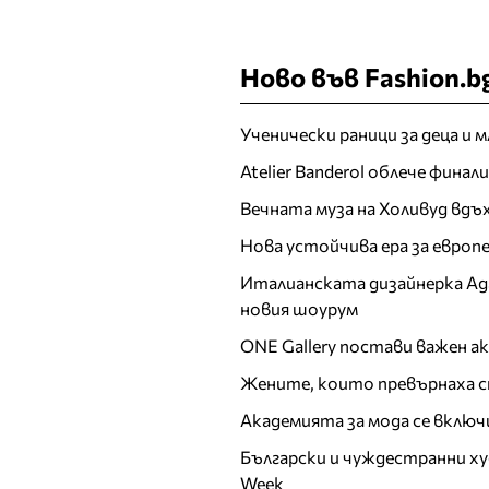
Ново във Fashion.b
Ученически раници за деца и 
Atelier Banderol облече фина
Вечната муза на Холивуд вдъ
Нова устойчива ера за евро
Италианската дизайнерка Ада 
новия шоурум
ONE Gallery постави важен 
Жените, които превърнаха с
Академията за мода се включ
Български и чуждестранни ху
Week