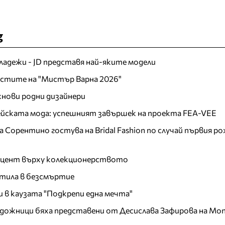
g
младежи - JD представя най-яките модели
листите на "Мистър Варна 2026"
хнови родни дизайнери
пейската мода: успешният завършек на проекта FEA-VEE
Сорентино гостува на Bridal Fashion по случай първия ро
акцент върху колекционерството
тила в безсмъртие
и в каузата "Подкрепи една мечта"
дожници бяха представени от Десислава Зафирова на Mon