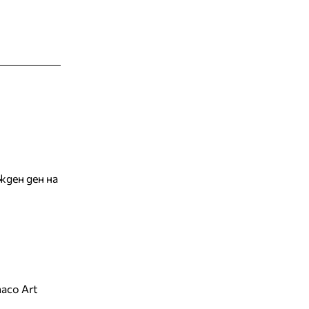
жден ден на
aco Art