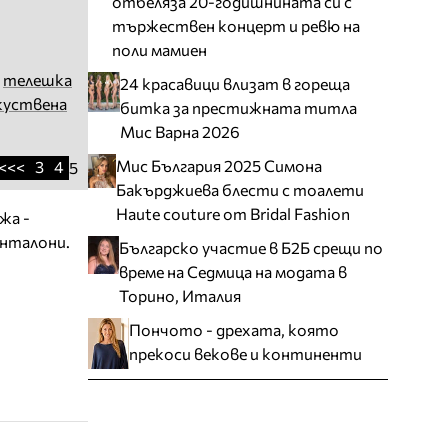
отбеляза 20-годишнината си с
тържествен концерт и ревю на
поли мамиен
,
телешка
24 красавици влизат в гореща
куствена
битка за престижната титла
Мис Варна 2026
Мис България 2025 Симона
<<<
3
4
5
Бакърджиева блести с тоалети
Haute couture от Bridal Fashion
жа -
анталони.
Българско участие в Б2Б срещи по
време на Седмица на модата в
Торино, Италия
Пончото - дрехата, която
прекоси векове и континенти