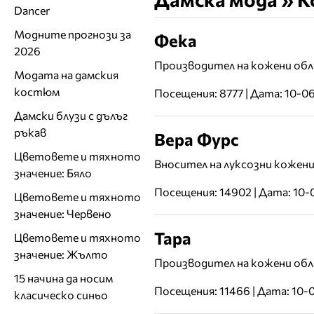
Dancer
Модните прогнози за
Фека
2026
Производител на кожени обл
Модата на дамския
костюм
Посещения: 8777 | Дата: 10-0
Дамски блузи с дълъг
ръкав
Вера Фурс
Цветовете и тяхното
Вносител на луксозни кожен
значение: Бяло
Посещения: 14902 | Дата: 10
Цветовете и тяхното
значение: Червено
Тара
Цветовете и тяхното
значение: Жълто
Производител на кожени обл
15 начина да носим
Посещения: 11466 | Дата: 10-
класическо синьо