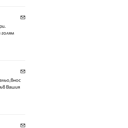
ри.
и голям
ельо,внос
във Вашия