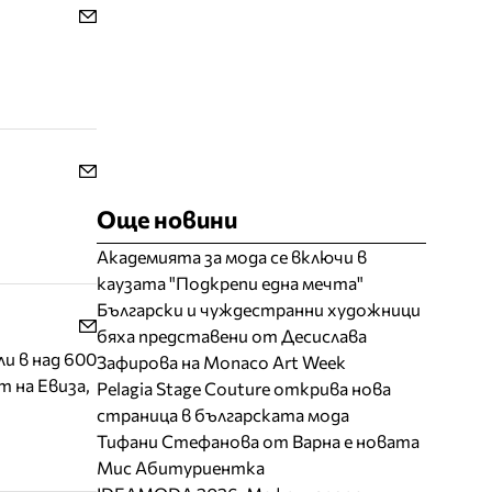
Още новини
Академията за мода се включи в
каузата "Подкрепи една мечта"
Български и чуждестранни художници
бяха представени от Десислава
и в над 600
Зафирова на Monaco Art Week
 на Евиза,
Pelagia Stage Couture открива нова
страница в българската мода
Тифани Стефанова от Варна е новата
Мис Абитуриентка