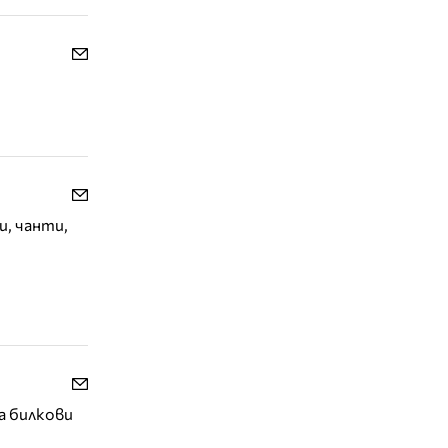
и, чанти,
а билкови