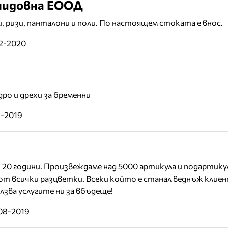
онидовна ЕООД
и, ризи, панталони и поли. По настоящем стоката е внос.
02-2020
ро и дрехи за бременни
1-2019
 20 години. Произвеждаме над 5000 артикула и подартикул
от всички разцветки. Всеки който е станал веднъж клиент
олзва услугите ни за вбъдеще!
-08-2019