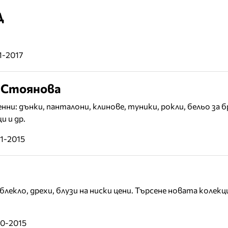
Д
1-2017
 Стоянова
нни: дънки, панталони, клинове, туники, рокли, бельо за 
и и др.
11-2015
лекло, дрехи, блузи на ниски цени. Търсене новата колекц
10-2015