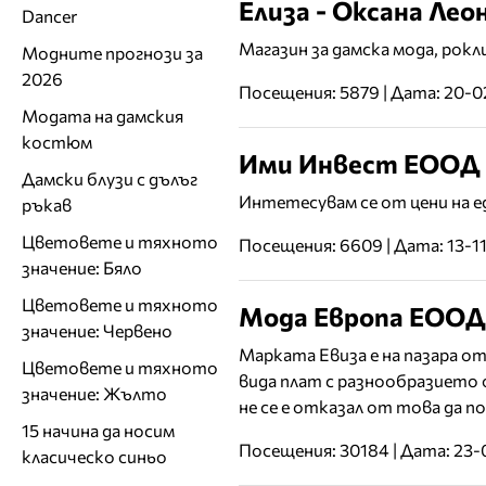
Елиза - Оксана Ле
Dancer
Mагазин за дамска мода, рокл
Модните прогнози за
2026
Посещения: 5879 | Дата: 20-
Модата на дамския
костюм
Ими Инвест ЕООД
Дамски блузи с дълъг
Интетесувам се от цени на ед
ръкав
Цветовете и тяхното
Посещения: 6609 | Дата: 13-1
значение: Бяло
Цветовете и тяхното
Мода Европа ЕООД
значение: Червено
Марката Евиза е на пазара от
Цветовете и тяхното
вида плат с разнообразието 
значение: Жълто
не се е отказал от това да п
15 начина да носим
Посещения: 30184 | Дата: 23
класическо синьо