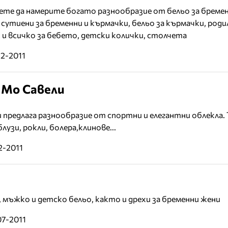
те да намерите богато разнообразие от бельо за бремен
 сутиени за бременни и кърмачки, бельо за кърмачки, роди
 и всичко за бебето, детски колички, столчета
12-2011
 Мо Савели
предлага разнообразие от спортни и елегантни облекла. 
узи, рокли, болера,клинове...
2-2011
мъжко и детско бельо, както и дрехи за бременни жени
07-2011