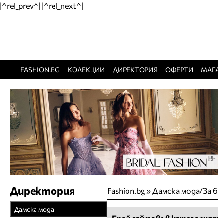
|^rel_prev^| |^rel_next^|
FASHION.BG
КОЛЕКЦИИ
ДИРЕКТОРИЯ
ОФЕРТИ
МАГ
Директория
Fashion.bg
»
Дамска мода/За 
Дамска мода
Брой сайтове в категорият