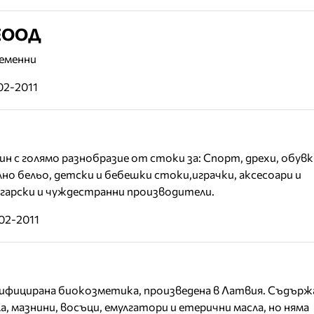
 ЕООД
ременни
02-2011
н с голямо разнобразие от стоки за: Спорт, дрехи, обувк
но бельо, детски и бебешки стоки,играчки, аксесоари и
арски и чуждестранни производители.
02-2011
ифицирана биокозметика, произведена в Латвия. Съдърж
, мазнини, восъци, емулгатори и етерични масла, но няма