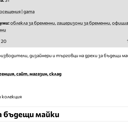
осещения
|
дата
уми:
облекла за бременни
,
гащeризони за бременни
,
официа
нни
 20
зводители, дизайнери и търговци на дрехи за бъдещи ма
енция, сайт, магазин, склад
 колекция
а бъдещи майки