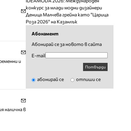
IDEAMODA 2026: Международен
конкурс за млади модни дизайнери
Деница Малчева грейна като "Царица
Роза 2026" на Казанлък
Абонамент
Абонирай се за новото в сайта
E-mail
бременни и
Потвърди
абонирай се
отпиши се
ия налична в