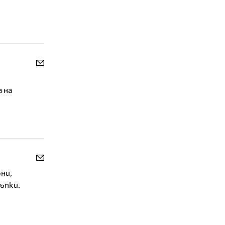
 на
ни,
ъпки.