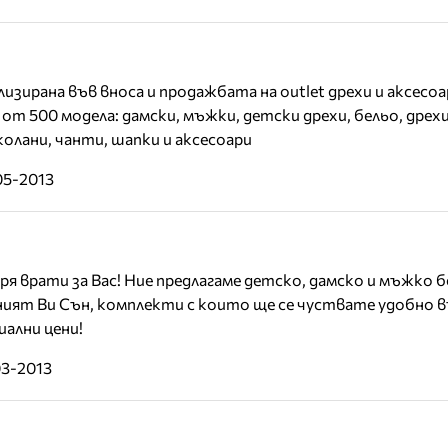
зирана във вноса и продажбата на outlet дрехи и аксесоа
е от 500 модела: дамски, мъжки, детски дрехи, бельо, дрех
колани, чанти, шапки и аксесоари
05-2013
я врати за Вас! Ние предлагаме детско, дамско и мъжко б
ният Ви Сън, комплекти с които ще се чуствате удобно 
иални цени!
03-2013