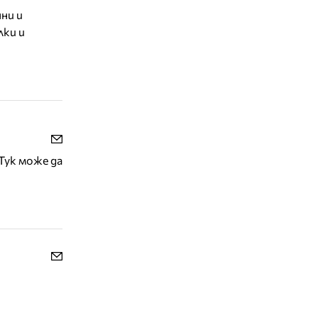
ни и
лки и
Тук може да