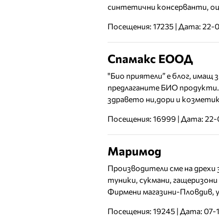
синтетични консерванти, о
Посещения: 17235 | Дата: 22-
Спамакс ЕООД
"Био приятели” e блог, имащ 
предлаганите БИО продукти.
здравето ни,дори и козметик
Посещения: 16999 | Дата: 22-
Маримод
Производители сме на дрехи 
туники, сукмани, гащеризони 
Фирмени магазини-Пловдив, ул
Посещения: 19245 | Дата: 07-