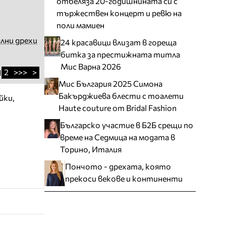
отбеляза 20-годишнината си с
тържествен концерт и ревю на
поли мамиен
лни дрехи
24 красавици влизат в гореща
битка за престижната титла
Мис Варна 2026
2
>>>
>
1
Мис България 2025 Симона
Бакърджиева блести с тоалети
йки,
Haute couture от Bridal Fashion
Българско участие в Б2Б срещи по
време на Седмица на модата в
Торино, Италия
Пончото - дрехата, която
прекоси векове и континенти