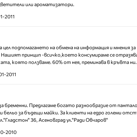
цветители или ароматизатори.
01-2011
за цел подпомагането на обмена на информация и мнения за
 Нашият принцип -всичко,което консумираме се отразява
ата, която ползваме. 60% от нея, преминава в кръвта ни.
01-2011
за бременни. Предлагаме богато разнообразие от пантало
и бельо за бъдещи майки. За клиенти на едро големи отст
."Гладстон" 36, Асеновград ул."Ради Овчаров"
10-2010