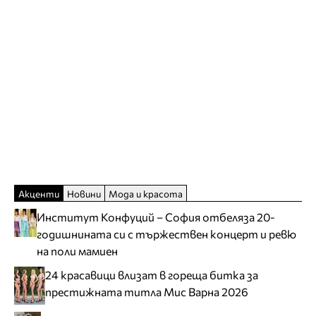
Акценти
Новини
Мода и красота
Институт Конфуций – София отбеляза 20-
годишнината си с тържествен концерт и ревю
на поли мамиен
24 красавици влизат в гореща битка за
престижната титла Мис Варна 2026