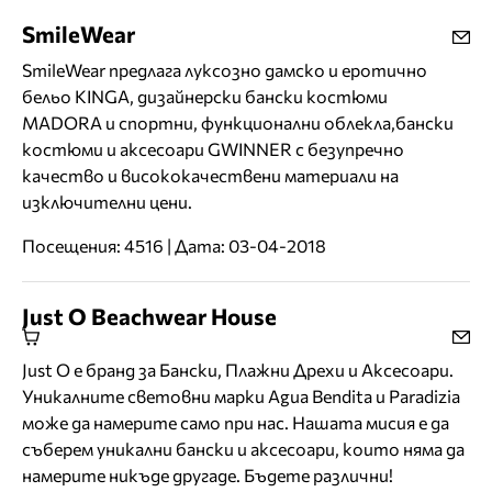
SmileWear
SmileWear предлага луксозно дамско и еротично
бельо KINGA, дизайнерски бански костюми
MADORA и спортни, функционални облекла,бански
костюми и аксесоари GWINNER с безупречно
качество и висококачествени материали на
изключителни цени.
Посещения: 4516 | Дата: 03-04-2018
Just O Beachwear House
Just O е бранд за Бански, Плажни Дрехи и Аксесоари.
Уникалните световни марки Agua Bendita и Paradizia
може да намерите само при нас. Нашата мисия е да
съберем уникални бански и аксесоари, които няма да
намерите никъде другаде. Бъдете различни!