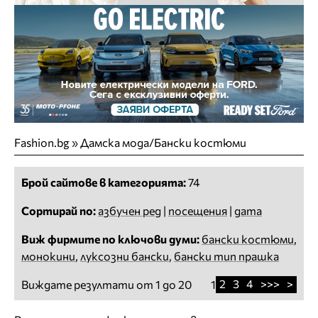
Fashion.bg
»
Дамска мода/Бански костюми
Брой сайтове в категорията:
74
Сортирай по:
азбучен ред
|
посещения
|
дата
Виж фирмите по ключови думи:
бански костюми
,
монокини
,
луксозни бански
,
бански тип прашка
2
3
4
>>>
>
Виждате резултати от 1 до 20
1