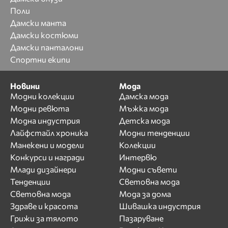
Поли
Дамски манта
Дамски костюми
Дамски панталони
Спортни екипи
Новини
Мода
Модни колекции
Дамска мода
Модни ревюта
Мъжка мода
Модна индустрия
Детска мода
Лайфстайл хроника
Модни тенденции
Манекени и модели
Колекции
Конкурси и награди
Интервю
Млади дизайнери
Модни съвети
Тенденции
Световна мода
Световна мода
Мода за дома
Здраве и красота
Шивашка индустрия
Грижи за тялото
Пазаруване