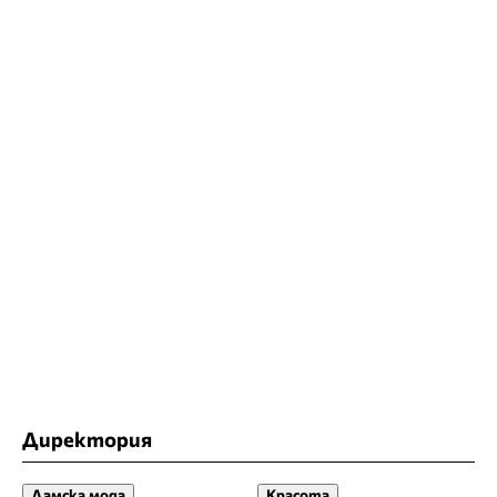
Директория
Дамска мода
Красота