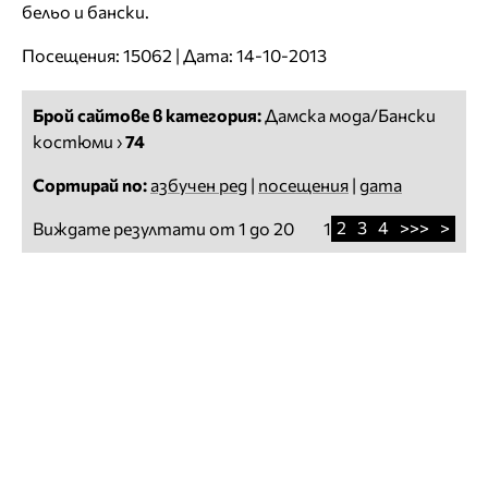
бельо и бански.
Посещения: 15062 | Дата: 14-10-2013
Брой сайтове в категория:
Дамска мода/Бански
костюми
›
74
Сортирай по:
азбучен ред
|
посещения
|
дата
2
3
4
>>>
>
Виждате резултати от 1 до 20
1