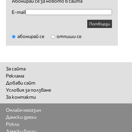
Абонирай се за новото в сайта
E-mail
Потвърди
абонирай се
отпиши се
За сайта
Реклама
Добави сайт
Условия за ползване
За контакти
Онлайн магазин
Дамски дрехи
Рокли
Дамски блузи