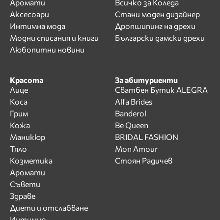
Аромати
Всичко за Коледа
Аксесоари
Стани моден дизайнер
Интимна мода
Дропшипинг на дрехи
Модни списания и книги
Български дамски дрехи
Любопитни новини
Красота
За абитуриенти
Лице
Сватбен Бутик ALEGRA
Коса
Alfa Brides
Грим
Banderol
Кожа
Be Queen
Маникюр
BRIDAL FASHION
Тяло
Mon Amour
Козметика
Стоян Радичев
Аромати
Съвети
Здраве
Диети и отслабване
Интимно