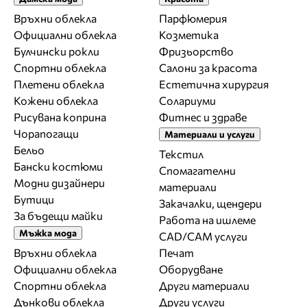
Връхни облекла
Парфюмерия
Официални облекла
Козметика
Булчински рокли
Фризьорство
Спортни облекла
Салони за красота
Плетени облекла
Естетична хирургия
Кожени облекла
Солариуми
Рисувана коприна
Фитнес и здраве
Чорапогащи
Материали и услуги
Бельо
Текстил
Бански костюми
Спомагателни
Модни дизайнери
материали
Бутици
Закачалки, щендери
За бъдещи майки
Работа на ишлеме
Мъжка мода
CAD/CAM услуги
Връхни облекла
Печат
Официални облекла
Оборудване
Спортни облекла
Други материали
Дънкови облекла
Други услуги