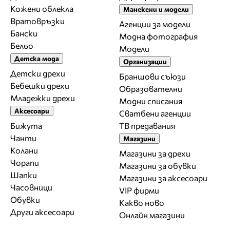
Кожени облекла
Манекени и модели
Вратовръзки
Агенции за модели
Бански
Модна фотография
Бельо
Модели
Детска мода
Организации
Детски дрехи
Браншови съюзи
Бебешки дрехи
Образователни
Младежки дрехи
Модни списания
Аксесоари
Сватбени агенции
Бижута
ТВ предавания
Чанти
Магазини
Колани
Магазини за дрехи
Чорапи
Магазини за обувки
Шапки
Магазини за aксесоари
Часовници
VIP фирми
Обувки
Какво ново
Други аксесоари
Онлайн магазини