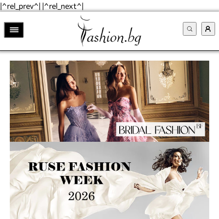
|^rel_prev^| |^rel_next^|