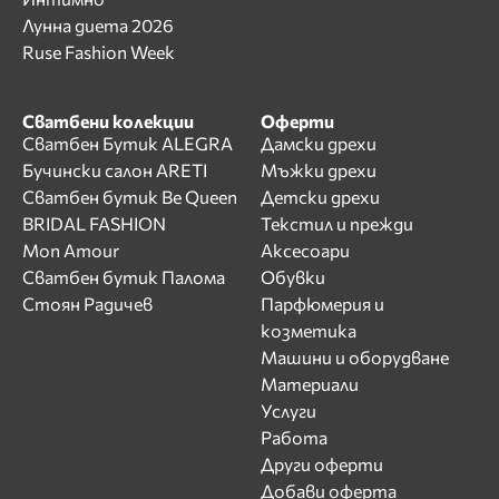
Лунна диета 2026
Ruse Fashion Week
Сватбени колекции
Оферти
Сватбен Бутик ALEGRA
Дамски дрехи
Бучински салон ARETI
Мъжки дрехи
Сватбен бутик Be Queen
Детски дрехи
BRIDAL FASHION
Текстил и прежди
Mon Amour
Аксесоари
Сватбен бутик Палома
Обувки
Стоян Радичев
Парфюмерия и
козметика
Машини и оборудване
Материали
Услуги
Работа
Други оферти
Добави оферта