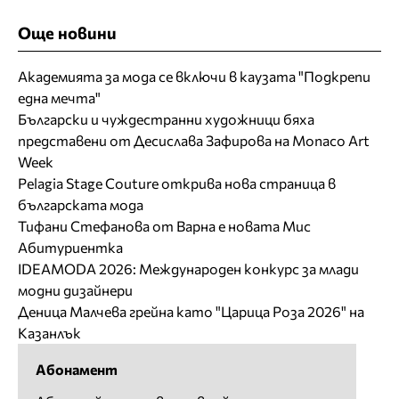
Още новини
Академията за мода се включи в каузата "Подкрепи
една мечта"
Български и чуждестранни художници бяха
представени от Десислава Зафирова на Monaco Art
Week
Pelagia Stage Couture открива нова страница в
българската мода
Тифани Стефанова от Варна е новата Мис
Абитуриентка
IDEAMODA 2026: Международен конкурс за млади
модни дизайнери
Деница Малчева грейна като "Царица Роза 2026" на
Казанлък
Абонамент