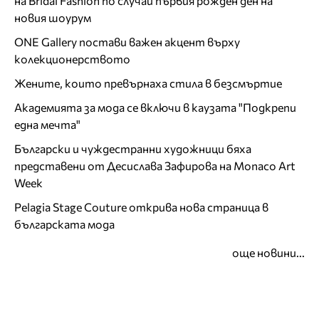
на Bridal Fashion по случай първия рожден ден на
новия шоурум
ONE Gallery постави важен акцент върху
колекционерството
Жените, които превърнаха стила в безсмъртие
Академията за мода се включи в каузата "Подкрепи
една мечта"
Български и чуждестранни художници бяха
представени от Десислава Зафирова на Monaco Art
Week
Pelagia Stage Couture открива нова страница в
българската мода
още новини...