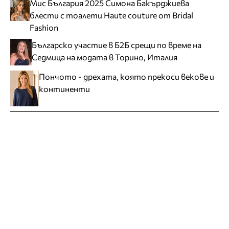
Мис България 2025 Симона Бакърджиева
блести с тоалети Haute couture от Bridal
Fashion
Българско участие в Б2Б срещи по време на
Седмица на модата в Торино, Италия
Пончото - дрехата, която прекоси векове и
континенти