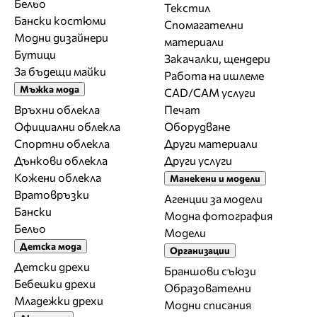
Бельо
Текстил
Бански костюми
Спомагателни
Модни дизайнери
материали
Бутици
Закачалки, щендери
За бъдещи майки
Работа на ишлеме
Мъжка мода
CAD/CAM услуги
Връхни облекла
Печат
Официални облекла
Оборудване
Спортни облекла
Други материали
Дънкови облекла
Други услуги
Кожени облекла
Манекени и модели
Вратовръзки
Агенции за модели
Бански
Модна фотография
Бельо
Модели
Детска мода
Организации
Детски дрехи
Браншови съюзи
Бебешки дрехи
Образователни
Младежки дрехи
Модни списания