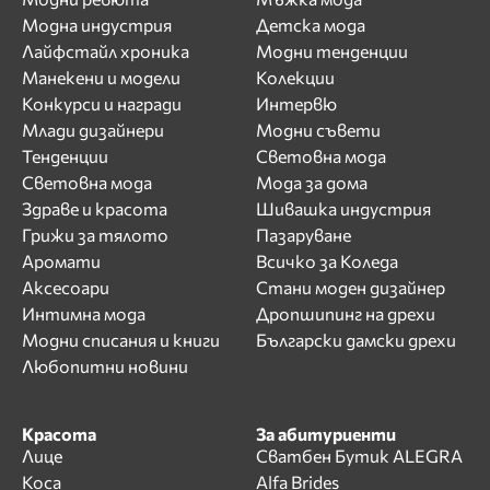
Модна индустрия
Детска мода
Лайфстайл хроника
Модни тенденции
Манекени и модели
Колекции
Конкурси и награди
Интервю
Млади дизайнери
Модни съвети
Тенденции
Световна мода
Световна мода
Мода за дома
Здраве и красота
Шивашка индустрия
Грижи за тялото
Пазаруване
Аромати
Всичко за Коледа
Аксесоари
Стани моден дизайнер
Интимна мода
Дропшипинг на дрехи
Модни списания и книги
Български дамски дрехи
Любопитни новини
Красота
За абитуриенти
Лице
Сватбен Бутик ALEGRA
Коса
Alfa Brides