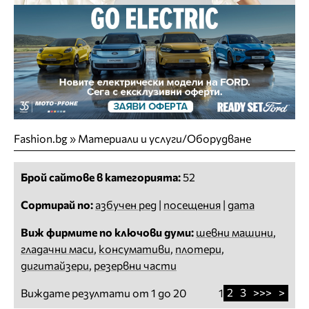
Fashion.bg
»
Материали и услуги/Оборудване
Брой сайтове в категорията:
52
Сортирай по:
азбучен ред
|
посещения
|
дата
Виж фирмите по ключови думи:
шевни машини
,
гладачни маси
,
консумативи
,
плотери
,
дигитайзери
,
резервни части
2
3
>>>
>
Виждате резултати от 1 до 20
1