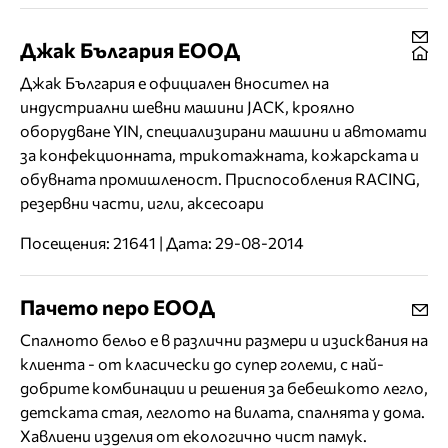
Джак България ЕООД
Джак България е официален вносител на
индустриални шевни машини JACK, кроялно
оборудване YIN, специализирани машини и автомати
за конфекционната, трикотажната, кожарската и
обувната промишленост. Приспособления RACING,
резервни части, игли, аксесоари
Посещения: 21641 | Дата: 29-08-2014
Пачето перо ЕООД
Спалното бельо е в различни размери и изисквания на
клиента - от класически до супер големи, с най-
добрите комбинации и решения за бебешкото легло,
детската стая, леглото на вилата, спалнята у дома.
Хавлиени изделия от екологично чист памук.