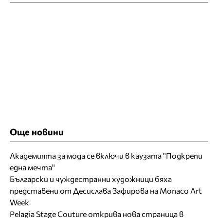
Още новини
Академията за мода се включи в каузата "Подкрепи
една мечта"
Български и чуждестранни художници бяха
представени от Десислава Зафирова на Monaco Art
Week
Pelagia Stage Couture открива нова страница в