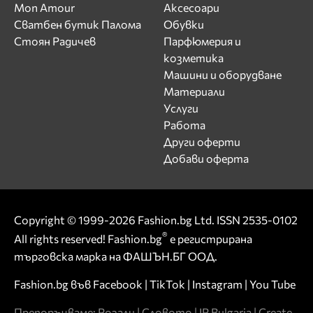
Mon Amour
Аксесоари
Сватбен бутик Палома
Обувки
Стоян Радичев
Парфюмерия и
козметика
Машини и оборудване
Материали
Услуги
Работа
Други оферти
Добави оферта
Copyright © 1999-2026 Fashion.bg Ltd. ISSN 2535-0102
®
All rights reserved! Fashion.bg
е регистрирана
търговска марка на ФАШЪН.БГ ООД.
Fashion.bg във
Facebook
|
TikTok
|
Instagram
|
You Tube
Препоръчваме:
Розали
|
Словото
|
IP Bulgaria
|
Create