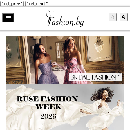
|^rel_prev^| |^rel_next^|