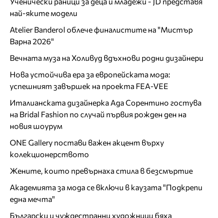
Ученически раници за деца и младежи - JD представя
най-яките модели
Atelier Banderol облече финалистите на "Мистър
Варна 2026"
Вечната муза на Холивуд вдъхнови родни дизайнери
Нова устойчива ера за европейската мода:
успешният завършек на проекта FEA-VEE
Италианската дизайнерка Ада Сорентино гостува
на Bridal Fashion по случай първия рожден ден на
новия шоурум
ONE Gallery постави важен акцент върху
колекционерството
Жените, които превърнаха стила в безсмъртие
Академията за мода се включи в каузата "Подкрепи
една мечта"
Български и чуждестранни художници бяха