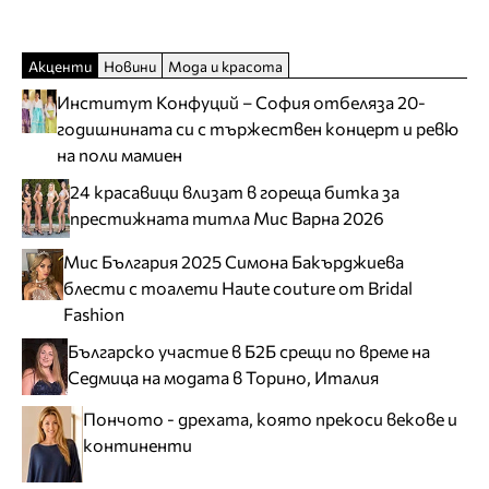
Акценти
Новини
Мода и красота
Институт Конфуций – София отбеляза 20-
годишнината си с тържествен концерт и ревю
на поли мамиен
24 красавици влизат в гореща битка за
престижната титла Мис Варна 2026
Мис България 2025 Симона Бакърджиева
блести с тоалети Haute couture от Bridal
Fashion
Българско участие в Б2Б срещи по време на
Седмица на модата в Торино, Италия
Пончото - дрехата, която прекоси векове и
континенти