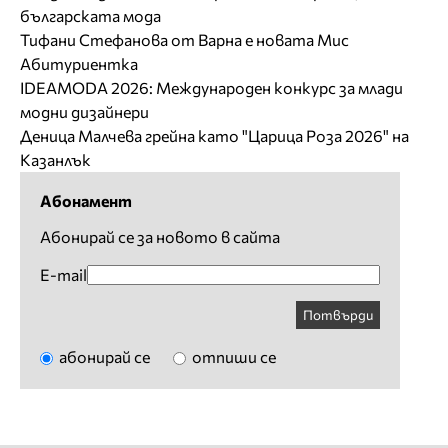
българската мода
Тифани Стефанова от Варна е новата Мис
Абитуриентка
IDEAMODA 2026: Международен конкурс за млади
модни дизайнери
Деница Малчева грейна като "Царица Роза 2026" на
Казанлък
Абонамент
Абонирай се за новото в сайта
E-mail
Потвърди
абонирай се
отпиши се