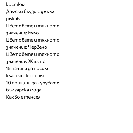
костюм
Дамски блузи с дълъг
ръкав
Цветовете и тяхното
значение: Бяло
Цветовете и тяхното
значение: Червено
Цветовете и тяхното
значение: Жълто
15 начина да носим
класическо синьо
10 причини да купувате
българска мода
Какво е тенсел