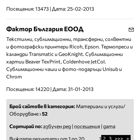
Посещения: 13473 | Дата: 25-02-2013
Фактор България ЕООД
Текстилни, сублимационни, трансферни, солвентни
и фотографски принтери Ricoh, Epson. Термопреси и
каландри Transmatic и GeoKnight. Сублимационни
хартии Beaver TexPrint, Coldenhove JetCol.
Сублимационни чаши и фото-подаръци Unisub и
Chrom
Посещения: 14220 | Дата: 31-01-2013
Брой сайтове в категория:
Материали и услуги/
Оборудване
›
52
Сортирай по:
азбучен ред
|
посещения
|
дата
2
3
>>>
>
Виждате резултати от 1 до 20
1