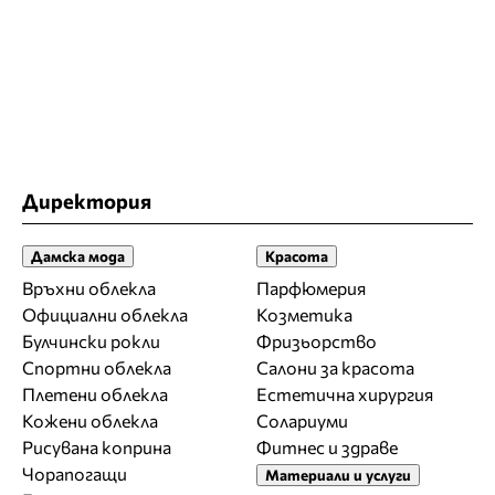
Директория
Дамска мода
Красота
Връхни облекла
Парфюмерия
Официални облекла
Козметика
Булчински рокли
Фризьорство
Спортни облекла
Салони за красота
Плетени облекла
Естетична хирургия
Кожени облекла
Солариуми
Рисувана коприна
Фитнес и здраве
Чорапогащи
Материали и услуги