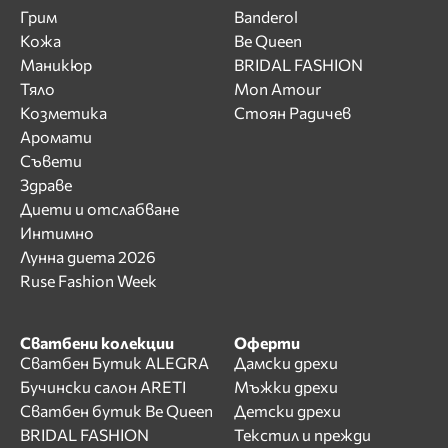
Грим
Banderol
Кожа
Be Queen
Маникюр
BRIDAL FASHION
Тяло
Mon Amour
Козметика
Стоян Радичев
Аромати
Съвети
Здраве
Диети и отслабване
Интимно
Лунна диета 2026
Ruse Fashion Week
Сватбени колекции
Оферти
Сватбен Бутик ALEGRA
Дамски дрехи
Бучински салон ARETI
Мъжки дрехи
Сватбен бутик Be Queen
Детски дрехи
BRIDAL FASHION
Текстил и прежди