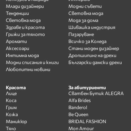
Млади дизайнери
Модни съвети
Тенденции
Световна мода
Световна мода
Мода за дома
Здраве и красота
Шивашка индустрия
Грижи за тялото
Пазаруване
Аромати
Всичко за Коледа
Аксесоари
Стани моден дизайнер
Интимна мода
Дропшипинг на дрехи
Модни списания и книги
Български дамски дрехи
Любопитни новини
Красота
За абитуриенти
Лице
Сватбен Бутик ALEGRA
Коса
Alfa Brides
Грим
Banderol
Кожа
Be Queen
Маникюр
BRIDAL FASHION
Тяло
Mon Amour