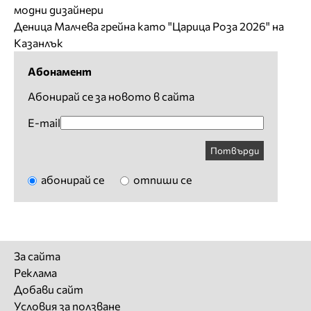
модни дизайнери
Деница Малчева грейна като "Царица Роза 2026" на
Казанлък
Абонамент
Абонирай се за новото в сайта
E-mail
Потвърди
абонирай се
отпиши се
За сайта
Реклама
Добави сайт
Условия за ползване