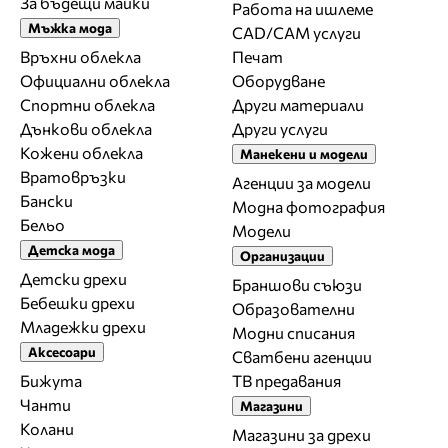
За бъдещи майки
Работа на ишлеме
Мъжка мода
CAD/CAM услуги
Връхни облекла
Печат
Официални облекла
Оборудване
Спортни облекла
Други материали
Дънкови облекла
Други услуги
Кожени облекла
Манекени и модели
Вратовръзки
Агенции за модели
Бански
Модна фотография
Бельо
Модели
Детска мода
Организации
Детски дрехи
Браншови съюзи
Бебешки дрехи
Образователни
Младежки дрехи
Модни списания
Аксесоари
Сватбени агенции
Бижута
ТВ предавания
Чанти
Магазини
Колани
Магазини за дрехи