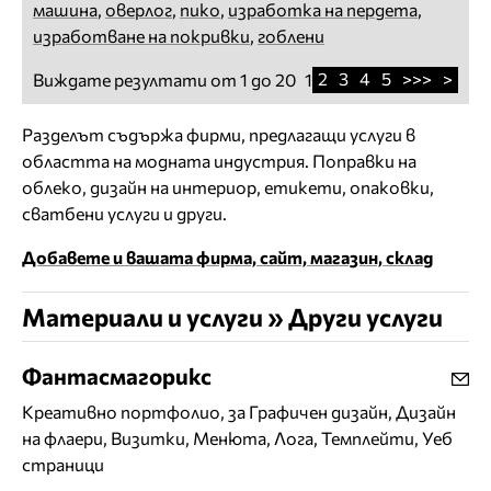
машина
,
оверлог
,
пико
,
изработка на пердета
,
изработване на покривки
,
гоблени
2
3
4
5
>>>
>
Виждате резултати от 1 до 20
1
Разделът съдържа фирми, предлагащи услуги в
областта на модната индустрия. Поправки на
облеко, дизайн на интериор, етикети, опаковки,
сватбени услуги и други.
Добавете и вашата фирма, сайт, магазин, склад
Материали и услуги » Други услуги
Фантасмагорикс
Креативно портфолио, за Графичен дизайн, Дизайн
на флаери, Визитки, Менюта, Лога, Темплейти, Уеб
страници