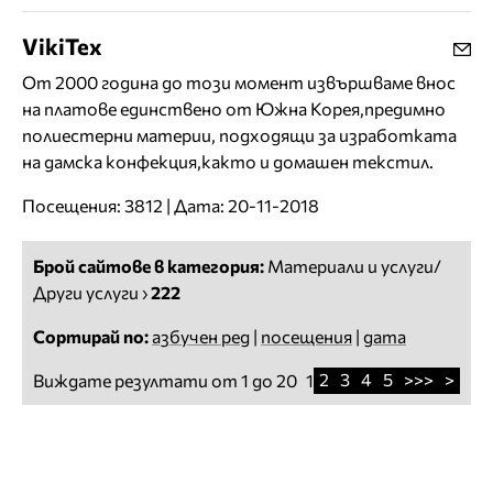
VikiTex
От 2000 година до този момент извършваме внос
на платове единствено от Южна Корея,предимно
полиестерни материи, подходящи за изработката
на дамска конфекция,както и домашен текстил.
Посещения: 3812 | Дата: 20-11-2018
Брой сайтове в категория:
Материали и услуги/
Други услуги
›
222
Сортирай по:
азбучен ред
|
посещения
|
дата
2
3
4
5
>>>
>
Виждате резултати от 1 до 20
1