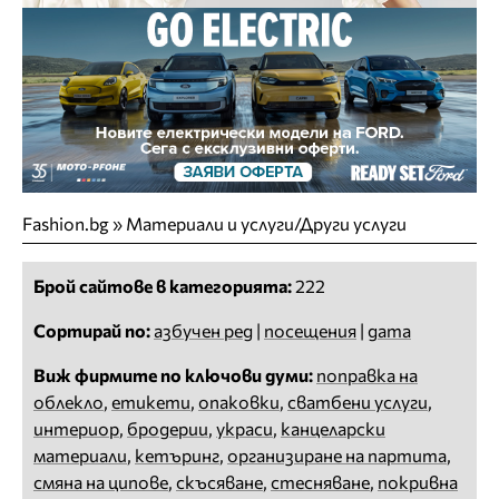
Fashion.bg
»
Материали и услуги/Други услуги
Брой сайтове в категорията:
222
Сортирай по:
азбучен ред
|
посещения
|
дата
Виж фирмите по ключови думи:
поправка на
облекло
,
етикети
,
опаковки
,
сватбени услуги
,
интериор
,
бродерии
,
украси
,
канцеларски
материали
,
кетъринг
,
организиране на партита
,
смяна на ципове
,
скъсяване
,
стесняване
,
покривна