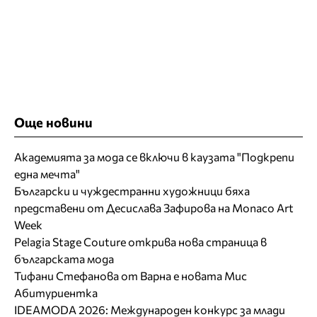
Още новини
Академията за мода се включи в каузата "Подкрепи
една мечта"
Български и чуждестранни художници бяха
представени от Десислава Зафирова на Monaco Art
Week
Pelagia Stage Couture открива нова страница в
българската мода
Тифани Стефанова от Варна е новата Мис
Абитуриентка
IDEAMODA 2026: Международен конкурс за млади