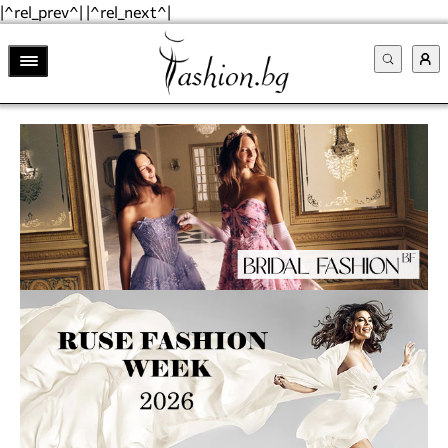
|^rel_prev^| |^rel_next^|