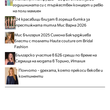
годишнината си с тържествен концерт и ревю
на поли мамиен
24 красавици влизат в гореща битка за
престижната титла Мис Варна 2026
Мис България 2025 Симона Бакърджиева
блести с тоалети Haute couture от Bridal
Fashion
Българско участие в Б2Б срещи по време на
Седмица на модата в Торино, Италия
Пончото - дрехата, която прекоси векове и
континенти