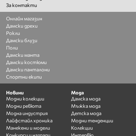
За контакти
Онлайн магазин
Дамски дрехи
Рокли
Дамски блузи
Поли
Дамски манта
Дамски костюми
Дамски панталони
Спортни екипи
Новини
Мода
Модни колекции
Дамска мода
Модни ревюта
Мъжка мода
Модна индустрия
Детска мода
Лайфстайл хроника
Модни тенденции
Манекени и модели
Колекции
Конкурси и награди
Интервю