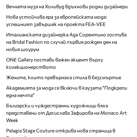
Вечната муза на Холивуд вдъхнови родни дизайнери
Нова устойчива ера за европейската мода:
успешният завършек на проекта FEA-VEE
Италианската дизайнерка Ада Сорентино гостува
на Bridal Fashion по случай първия рожден ден на
новия шоурум
ONE Gallery постави важен акцент върху
колекционерството
Жените, които превърнаха стила в безсмъртие
Академията за мода се включи в каузата "Подкрепи
една мечта"
Български и чуждестранни художници бяха
представени от Десислава Зафирова на Monaco Art
Week
Pelagia Stage Couture открива нова страница в