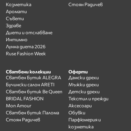
Козметика
Стоян Радичев
Аромати
Съвети
Здраве
Диети и отслабване
Интимно
Лунна диета 2026
Ruse Fashion Week
Сватбени колекции
Оферти
Сватбен Бутик ALEGRA
Дамски дрехи
Бучински салон ARETI
Мъжки дрехи
Сватбен бутик Be Queen
Детски дрехи
BRIDAL FASHION
Текстил и прежди
Mon Amour
Аксесоари
Сватбен бутик Палома
Обувки
Стоян Радичев
Парфюмерия и
козметика