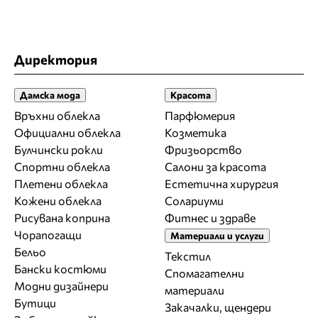
Директория
Дамска мода
Красота
Връхни облекла
Парфюмерия
Официални облекла
Козметика
Булчински рокли
Фризьорство
Спортни облекла
Салони за красота
Плетени облекла
Естетична хирургия
Кожени облекла
Солариуми
Рисувана коприна
Фитнес и здраве
Чорапогащи
Материали и услуги
Бельо
Текстил
Бански костюми
Спомагателни
Модни дизайнери
материали
Бутици
Закачалки, щендери