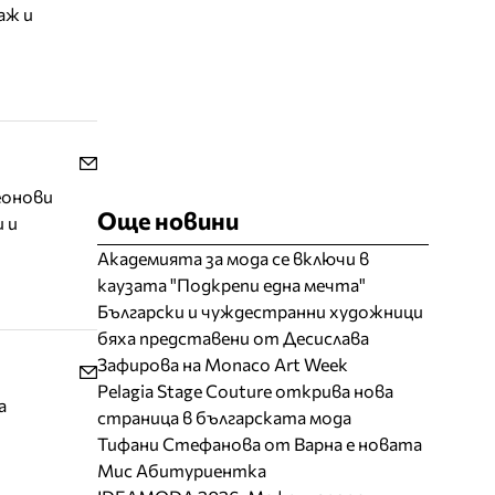
аж и
еонови
Още новини
и и
Академията за мода се включи в
каузата "Подкрепи една мечта"
Български и чуждестранни художници
бяха представени от Десислава
Зафирова на Monaco Art Week
Pelagia Stage Couture открива нова
а
страница в българската мода
Тифани Стефанова от Варна е новата
Мис Абитуриентка