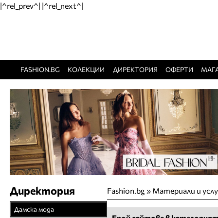
|^rel_prev^| |^rel_next^|
FASHION.BG
КОЛЕКЦИИ
ДИРЕКТОРИЯ
ОФЕРТИ
МАГ
Директория
Fashion.bg
»
Материали и услу
Дамска мода
Брой сайтове в категорият