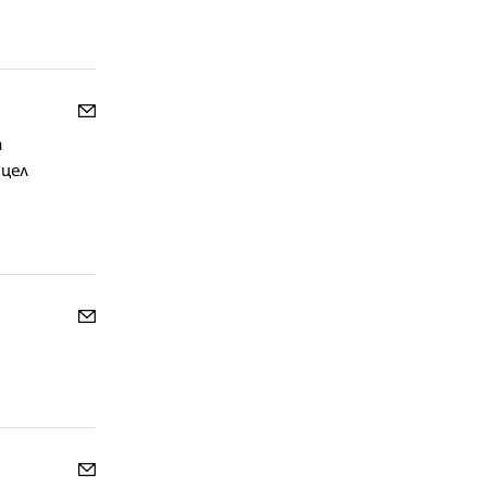
а
 цел