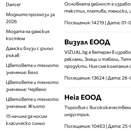
Основната дейност е израбо
Dancer
текстил, плетива, тениски, ш
Модните прогнози за
2026
Посещения: 14219 | Дата: 01-
Модата на дамския
костюм
Визуал ЕООД
Дамски блузи с дълъг
VIZUAL.bg е ветеран в израб
ръкав
реклами, Знаци и табели, Тет
Цветовете и тяхното
продукти. Ние сме компания 
значение: Бяло
Посещения: 13624 | Дата: 26-
Цветовете и тяхното
значение: Червено
Нeia ЕООД
Цветовете и тяхното
значение: Жълто
Търговия с висококачествени
индустрия.
15 начина да носим
класическо синьо
Посещения: 10463 | Дата: 25-