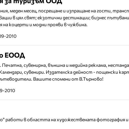
ия за туризъм ООД
ия, меден месец, посрещане и изпращане на гости, транс
вации в цял свят; екзотични дестинации; бизнес пътувани
 на коцерти и модни прояви в чужбина.
09-2010
во ЕООД
 Печатна, сувенирна, външна и медийна реклама, нестанд
Календари, сувенири. Издателска дейност - пощенски кар
ътеводители. Вашите спомени от В.Търново!
09-2010
ио" работи в областта на художествената фотография и