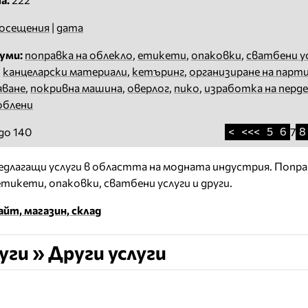
осещения
|
дата
уми:
поправка на облекло
,
етикети
,
опаковки
,
сватбени у
,
канцеларски материали
,
кетъринг
,
организиране на парт
яване
,
покривна машина
,
оверлог
,
пико
,
изработка на перд
облени
<
<<<
5
6
8
до 140
7
длагащи услуги в областта на модната индустрия. Попра
етикети, опаковки, сватбени услуги и други.
йт, магазин, склад
ги » Други услуги