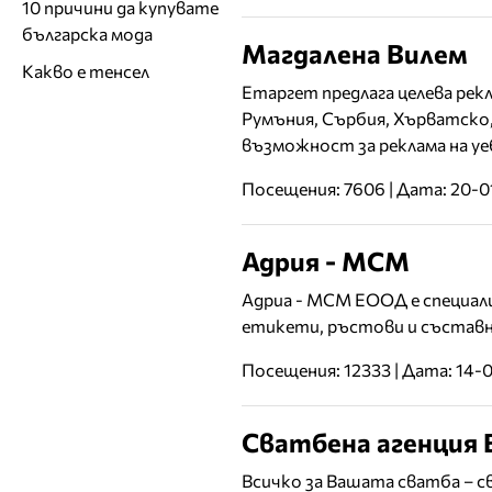
10 причини да купувате
българска мода
Магдалена Вилем
Какво е тенсел
Етаргет предлага целева рекл
Румъния, Сърбия, Хърватско
възможност за реклама на у
Посещения: 7606 | Дата: 20-0
Адрия - МСМ
Адриа - МСМ ЕООД е специали
етикети, ръстови и съставн
Посещения: 12333 | Дата: 14-
Сватбена агенция
Всичко за Вашата сватба – с