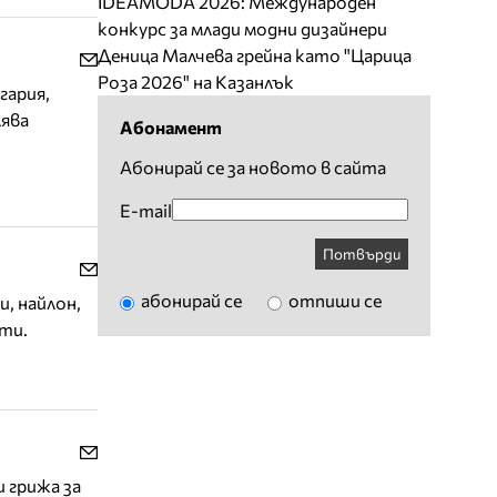
IDEAMODA 2026: Международен
конкурс за млади модни дизайнери
Деница Малчева грейна като "Царица
Роза 2026" на Казанлък
гария,
лява
Абонамент
Абонирай се за новото в сайта
E-mail
Потвърди
абонирай се
отпиши се
, найлон,
ти.
 грижа за