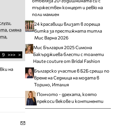
отбеляза 20-годишнината си с
тържествен концерт и ревю на
поли мамиен
слуги
,
24 красавици влизат в гореща
ита
,
смяна
битка за престижната титла
ета
,
Мис Варна 2026
Мис България 2025 Симона
Бакърджиева блести с тоалети
9
>>>
>
Haute couture от Bridal Fashion
вки на
Българско участие в Б2Б срещи по
време на Седмица на модата в
Торино, Италия
Пончото - дрехата, която
прекоси векове и континенти