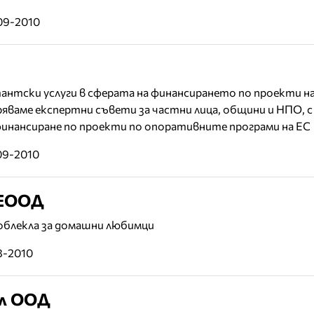
09-2010
лтантски услуги в сферата на финансирането по проекти н
ряваме експертни съвети за частни лица, общини и НПО, с
финансиране по проекти по опоративните програми на ЕС
09-2010
 ЕООД
 облекла за домашни любимци
8-2010
ел ООД