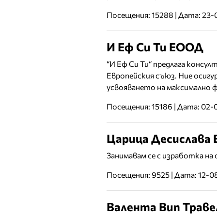
Посещения: 15288 | Дата: 23-
И Еф Си Ти ЕООД
“И Еф Си Ти“ предлага консу
Европейския съюз. Ние осигу
усвояването на максимално 
Посещения: 15186 | Дата: 02-
Царица Десислава
Занимавам се с изработка на
Посещения: 9525 | Дата: 12-0
Валента Вип Трав