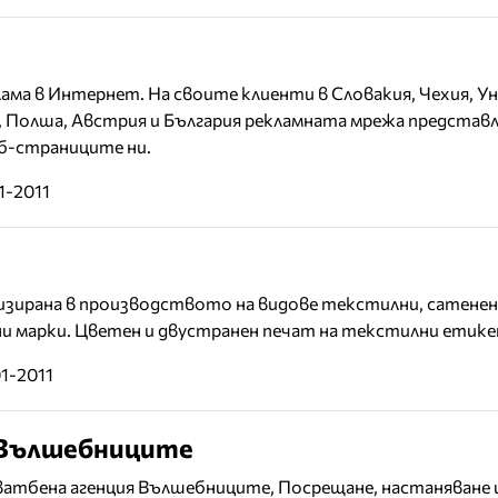
ама в Интернет. На своите клиенти в Словакия, Чехия, Ун
, Полша, Австрия и България рекламната мрежа представ
еб-страниците ни.
1-2011
зирана в производството на видове текстилни, сатенени
и марки. Цветен и двустранен печат на текстилни етике
01-2011
 Вълшебниците
ватбена агенция Вълшебниците, Посрещане, настаняване и