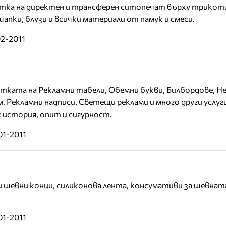
тка на директен и трансферен ситопечат върху трикот
апки, блузи и всички материали от памук и смеси.
02-2011
отката на Рекламни табели, Обемни букви, Билбордове, Н
м, Рекламни надписи, Светещи реклами и много други услуг
с история, опит и сигурност.
01-2011
 шевни конци, силиконова лента, консумативи за шевнат
01-2011