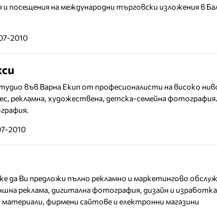
я и посещения на международни търговски изложения в Б
07-2010
кси
удио във Варна Екип от професионалисти на високо нив
нес, рекламна, художествена, детска-семейна фотография
графия.
07-2010
оже да Ви предложи пълно рекламно и маркетингово обслуж
ъншна реклама, дигитална фотография, дизайн и изработка
 материали, фирмени сайтове и електронни магазини