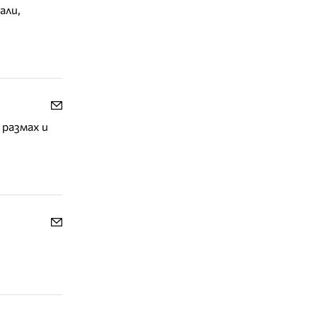
али,
 размах и