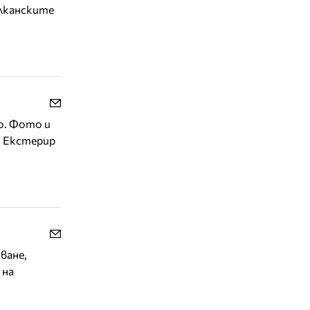
алканските
о. Фото и
. Екстерир
ване,
 на