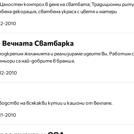
Цялостен контрол в деня на сватбата; Традиционни риту
бена декорация, сватбена украса с цветя и матери
12-2010
- Вечната Сватбарка
 подкрепим желанията и реализираме идеите Ви. Работим с
ньори са най-добрите в бранша.
12-2010
водство на всякакви кутии и кашони от велпапе.
11-2010