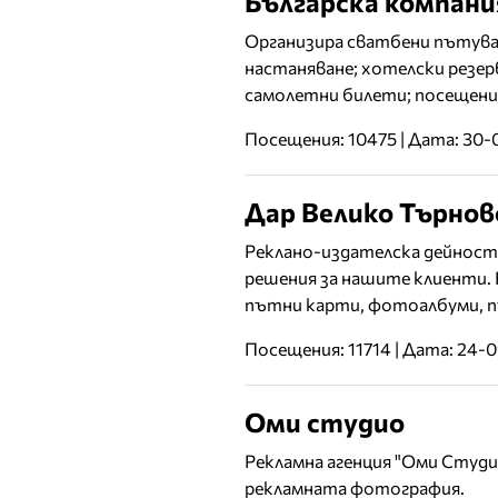
Българска компан
Организира сватбени пътуван
настаняване; хотелски резер
самолетни билети; посещения
Посещения: 10475 | Дата: 30-
Дар Велико Търно
Реклано-издателска дейност.
решения за нашите клиенти. 
пътни карти, фотоалбуми, п
Посещения: 11714 | Дата: 24-
Оми студио
Рекламна агенция "Оми Студ
рекламната фотография.