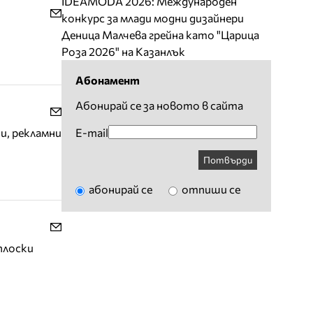
IDEAMODA 2026: Международен
конкурс за млади модни дизайнери
Деница Малчева грейна като "Царица
Роза 2026" на Казанлък
Абонамент
Абонирай се за новото в сайта
E-mail
и, рекламни
Потвърди
абонирай се
отпиши се
плоски