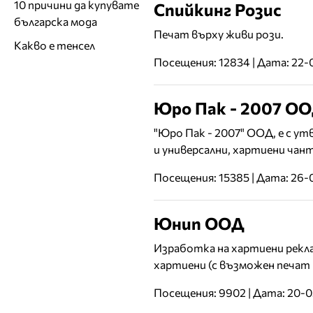
10 причини да купувате
Спийкинг Розис
българска мода
Печат върху живи рози.
Какво е тенсел
Посещения: 12834 | Дата: 22
Юро Пак - 2007 О
"Юро Пак - 2007" ООД, е с у
и универсални, хартиени чант
Посещения: 15385 | Дата: 26
Юнип ООД
Изработка на хартиени рекла
хартиени (с възможен печат 
Посещения: 9902 | Дата: 20-