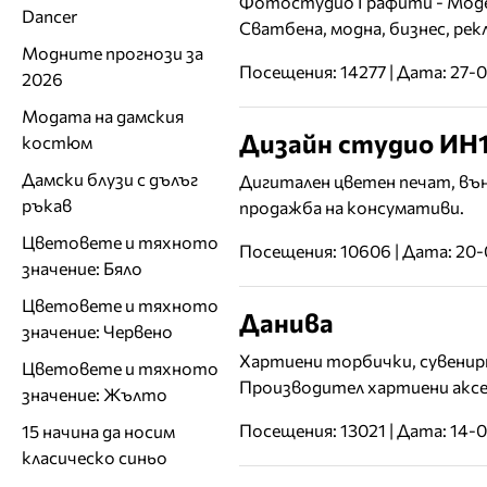
Фотостудио Графити - Модер
Dancer
Сватбена, модна, бизнес, ре
Модните прогнози за
Посещения: 14277 | Дата: 27-
2026
Модата на дамския
Дизайн студио ИН
костюм
Дамски блузи с дълъг
Дигитален цветен печат, вън
ръкав
продажба на консумативи.
Цветовете и тяхното
Посещения: 10606 | Дата: 20-
значение: Бяло
Цветовете и тяхното
Данива
значение: Червено
Хартиени торбички, сувенир
Цветовете и тяхното
Производител хартиени аксе
значение: Жълто
Посещения: 13021 | Дата: 14-
15 начина да носим
класическо синьо