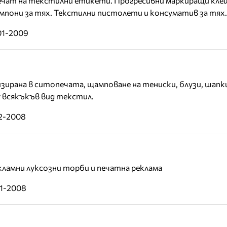
ечат на текстилни етикети. Прогресивни маркиращи кле
пони за тях. Текстилни пистолети и консуматив за тях.
01-2009
зирана в ситопечата, щамповане на тениски, блузи, шапки
 всякъкъв вид текстил.
12-2008
кламни луксозни торби и печатна реклама
11-2008