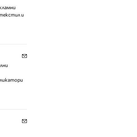
екламни
 текстил и
лни
пликатори