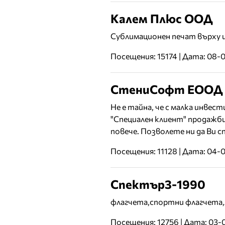
Калем Плюс ООД
Сублимационен печат върху и
Посещения: 15174 | Дата: 08-
СтениСофт ЕООД
Не е тайна, че с малка инвес
"Специален клиент" продажб
повече. Позволете ни да Ви с
Посещения: 11128 | Дата: 04-
Спектър3-1990
флагчета,спортни флагчета,
Посещения: 12756 | Дата: 03