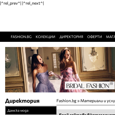
|^rel_prev^| |^rel_next^|
FASHION.BG
КОЛЕКЦИИ
ДИРЕКТОРИЯ
ОФЕРТИ
МАГ
Директория
Fashion.bg
»
Материали и усл
Дамска мода
Брой сайтове в категорият