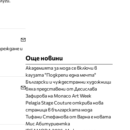
луги.
ареждане и
Още новини
Академията за мода се включи в
каузата "Подкрепи една мечта"
Български и чуждестранни художници
бяха представени от Десислава
Зафирова на Monaco Art Week
Pelagia Stage Couture открива нова
страница в българската мода
Тифани Стефанова от Варна е новата
Мис Абитуриентка