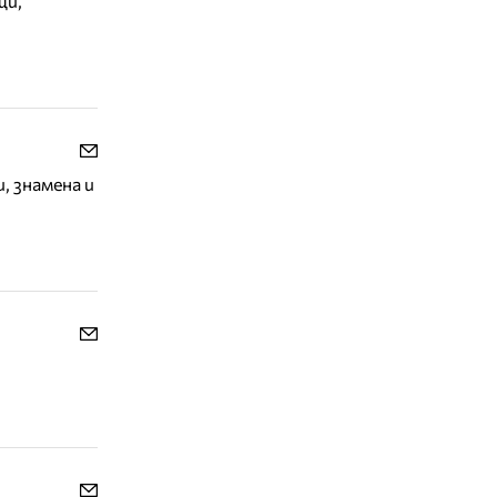
щи,
, знамена и