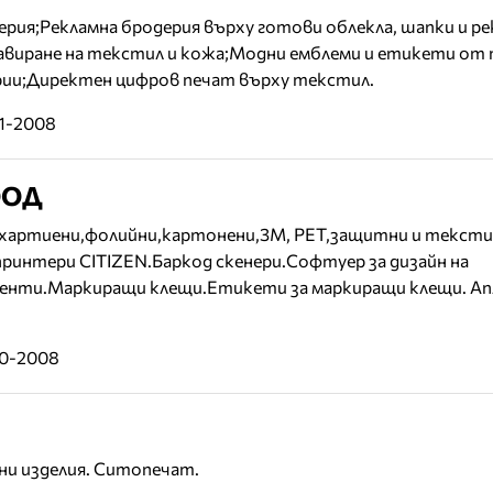
ерия;Рекламна бродерия върху готови облекла, шапки и р
равиране на текстил и кожа;Модни емблеми и етикети от
рии;Директен цифров печат върху текстил.
11-2008
ООД
 хартиени,фолийни,картонени,3М, РЕТ,защитни и тексти
ринтери CITIZEN.Баркод скенери.Софтуер за дизайн на
енти.Маркиращи клещи.Етикети за маркиращи клещи. А
10-2008
и изделия. Ситопечат.