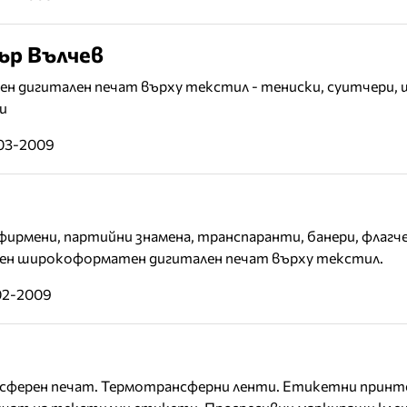
р Вълчев
н дигитален печат върху текстил - тениски, суитчери, 
и
-03-2009
ирмени, партийни знамена, транспаранти, банери, флагч
тен широкоформатен дигитален печат върху текстил.
02-2009
сферен печат. Термотрансферни ленти. Етикетни принт