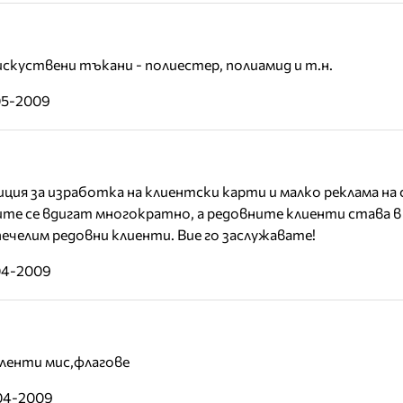
скуствени тъкани - полиестер, полиамид и т.н.
05-2009
тиция за изработка на клиентски карти и малко реклама на
ите се вдигат многократно, а редовните клиенти става 
печелим редовни клиенти. Вие го заслужавате!
04-2009
ленти мис,флагове
-04-2009