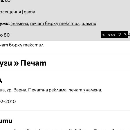
осещения
|
дата
уми:
знамена
,
печат върху текстил
,
щампи
<
<<<
2
3
о 80
ечат върху текстил
уги » Печат
Д
а, гр. Варна. Печатна реклама, печат знамена.
02-2010
ити