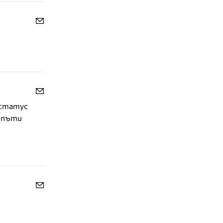
 статус
в пъти