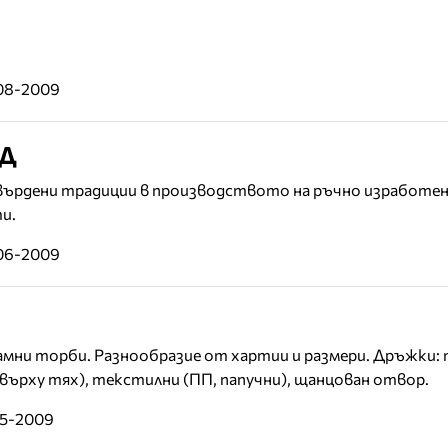
-08-2009
ОД
твърдени традиции в производството на ръчно изработен
и.
-06-2009
мни торби. Разнообразие от хартии и размери. Дръжки: 
върху тях), текстилни (ПП, папучни), щанцован отвор.
05-2009