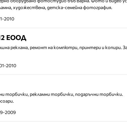
но оборудвано фотостудио във Варна. Фото и видео ус
кламна, художествена, детска-семейна фотография.
01-2010
12 ЕООД
шна реклама, ремонт на компютри, принтери и копири. З
01-2010
ни торбички, рекламни торбички, подаръчни торбички.
соари.
09-2009