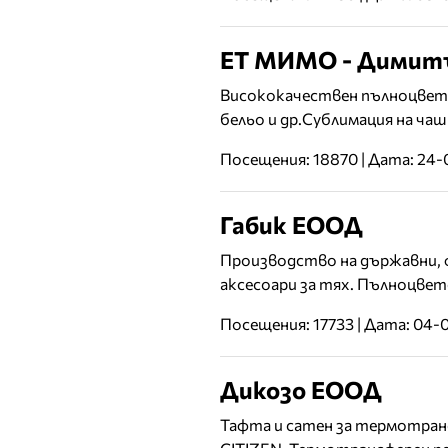
ЕТ МИМО - Димитъ
Висококачествен пълноцвете
бельо и др.Сублимация на чаш
Посещения: 18870 | Дата: 24
Габик ЕООД
Производство на държавни, ф
аксесоари за тях. Пълноцве
Посещения: 17733 | Дата: 04-
Дикозо ЕООД
Тафта и сатен за термотран