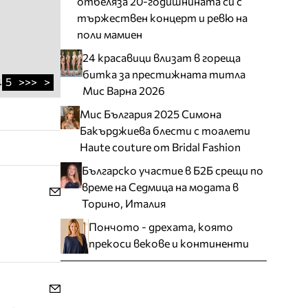
отбеляза 20-годишнината си с
тържествен концерт и ревю на
поли мамиен
24 красавици влизат в гореща
битка за престижната титла
5
>>>
>
4
Мис Варна 2026
Мис България 2025 Симона
Бакърджиева блести с тоалети
Haute couture от Bridal Fashion
Българско участие в Б2Б срещи по
време на Седмица на модата в
Торино, Италия
Пончото - дрехата, която
прекоси векове и континенти