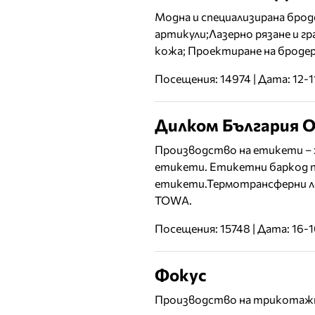
Модна и специализирана брод
артикули;Лазерно рязане и г
кожа; Проектиране на броде
Посещения: 14974 | Дата: 12-
Дилком България 
Производство на етикети –
етикети. Етикетни баркод п
етикети.Термотрансферни л
TOWА.
Посещения: 15748 | Дата: 16-
Фокус
Производство на трикотажн