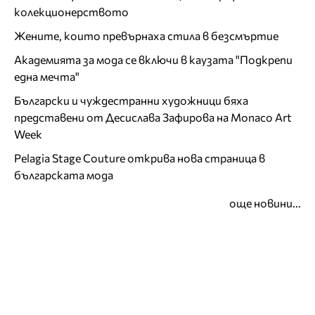
колекционерството
Жените, които превърнаха стила в безсмъртие
Академията за мода се включи в каузата "Подкрепи
една мечта"
Български и чуждестранни художници бяха
представени от Десислава Зафирова на Monaco Art
Week
Pelagia Stage Couture открива нова страница в
българската мода
още новини...