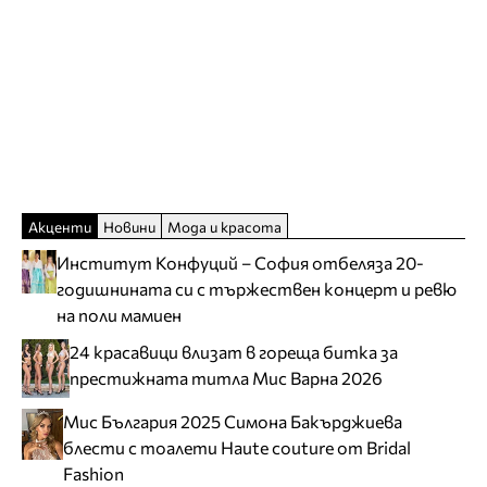
Акценти
Новини
Мода и красота
Институт Конфуций – София отбеляза 20-
годишнината си с тържествен концерт и ревю
на поли мамиен
24 красавици влизат в гореща битка за
престижната титла Мис Варна 2026
Мис България 2025 Симона Бакърджиева
блести с тоалети Haute couture от Bridal
Fashion