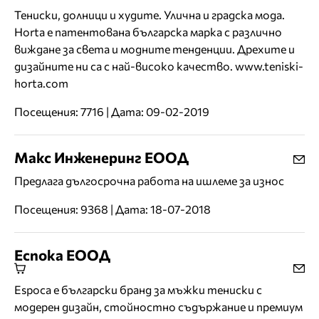
Тениски, долници и худите. Улична и градска мода.
Horta е патентована българска марка с различно
виждане за света и модните тенденции. Дрехите и
дизайните ни са с най-високо качество. www.teniski-
horta.com
Посещения: 7716 | Дата: 09-02-2019
Макс Инженеринг ЕООД
Предлага дългосрочна работа на ишлеме за износ
Посещения: 9368 | Дата: 18-07-2018
Еспока ЕООД
Espoca е български бранд за мъжки тениски с
модерен дизайн, стойностно съдържание и премиум