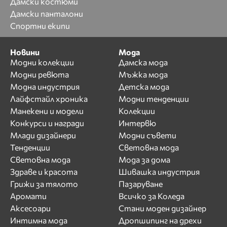
Дамски костюми
Дамски панталони
Спортни екипи
Новини
Мода
Модни колекции
Дамска мода
Модни ревюта
Мъжка мода
Модна индустрия
Детска мода
Лайфстайл хроника
Модни тенденции
Манекени и модели
Колекции
Конкурси и награди
Интервю
Млади дизайнери
Модни съвети
Тенденции
Световна мода
Световна мода
Мода за дома
Здраве и красота
Шивашка индустрия
Грижи за тялото
Пазаруване
Аромати
Всичко за Коледа
Аксесоари
Стани моден дизайнер
Интимна мода
Дропшипинг на дрехи