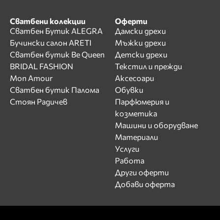
Сватбени колекции
Оферти
Сватбен Бутик ALEGRA
Дамски дрехи
Бучински салон ARETI
Мъжки дрехи
Сватбен бутик Be Queen
Детски дрехи
BRIDAL FASHION
Текстил и прежди
Mon Amour
Аксесоари
Сватбен бутик Палома
Обувки
Стоян Радичев
Парфюмерия и
козметика
Машини и оборудване
Материали
Услуги
Работа
Други оферти
Добави оферта