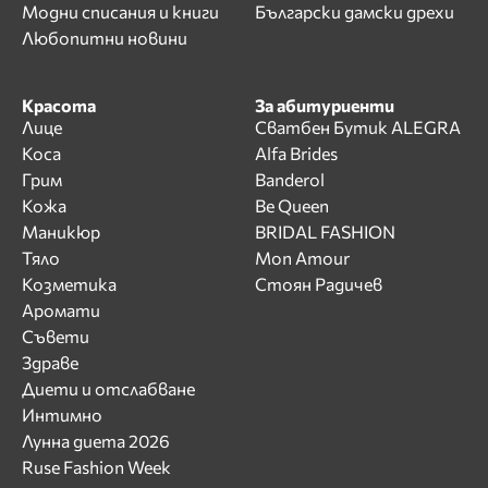
Модни списания и книги
Български дамски дрехи
Любопитни новини
Красота
За абитуриенти
Лице
Сватбен Бутик ALEGRA
Коса
Alfa Brides
Грим
Banderol
Кожа
Be Queen
Маникюр
BRIDAL FASHION
Тяло
Mon Amour
Козметика
Стоян Радичев
Аромати
Съвети
Здраве
Диети и отслабване
Интимно
Лунна диета 2026
Ruse Fashion Week