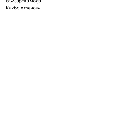
българска мода
Какво е тенсел