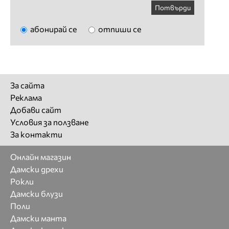
Потвърди
абонирай се
отпиши се
За сайта
Реклама
Добави сайт
Условия за ползване
За контакти
Онлайн магазин
Дамски дрехи
Рокли
Дамски блузи
Поли
Дамски манта