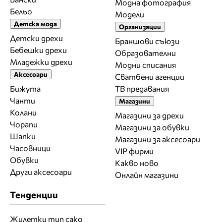
Модна фотография
Бельо
Модели
Детска мода
Организации
Детски дрехи
Браншови съюзи
Бебешки дрехи
Образователни
Младежки дрехи
Модни списания
Аксесоари
Сватбени агенции
Бижута
ТВ предавания
Чанти
Магазини
Колани
Магазини за дрехи
Чорапи
Магазини за обувки
Шапки
Магазини за aксесоари
Часовници
VIP фирми
Обувки
Какво ново
Други аксесоари
Онлайн магазини
Тенденции
Жилетки тип сако