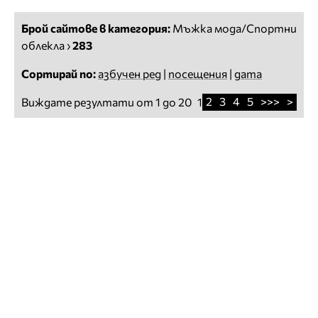
Брой сайтове в категория:
Мъжка мода/Спортни
облекла
›
283
Сортирай по:
азбучен ред
|
посещения
|
дата
2
3
4
5
>>>
>
Виждате резултати от 1 до 20
1