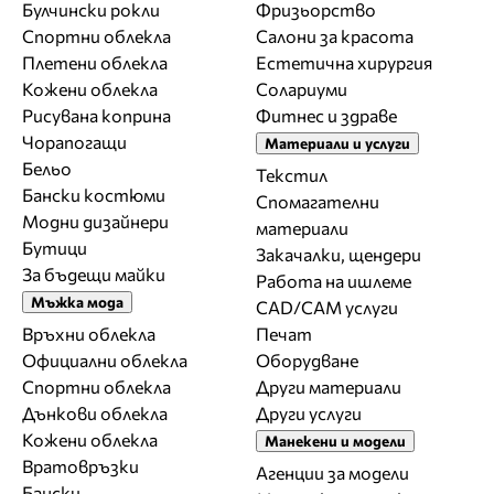
Булчински рокли
Фризьорство
Спортни облекла
Салони за красота
Плетени облекла
Естетична хирургия
Кожени облекла
Солариуми
Рисувана коприна
Фитнес и здраве
Чорапогащи
Материали и услуги
Бельо
Текстил
Бански костюми
Спомагателни
Модни дизайнери
материали
Бутици
Закачалки, щендери
За бъдещи майки
Работа на ишлеме
Мъжка мода
CAD/CAM услуги
Връхни облекла
Печат
Официални облекла
Оборудване
Спортни облекла
Други материали
Дънкови облекла
Други услуги
Кожени облекла
Манекени и модели
Вратовръзки
Агенции за модели
Бански