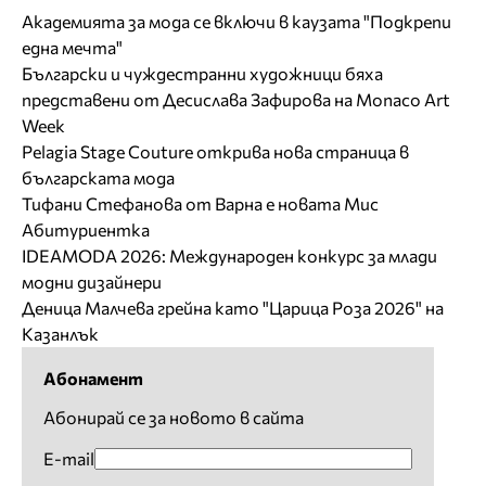
Академията за мода се включи в каузата "Подкрепи
една мечта"
Български и чуждестранни художници бяха
представени от Десислава Зафирова на Monaco Art
Week
Pelagia Stage Couture открива нова страница в
българската мода
Тифани Стефанова от Варна е новата Мис
Абитуриентка
IDEAMODA 2026: Международен конкурс за млади
модни дизайнери
Деница Малчева грейна като "Царица Роза 2026" на
Казанлък
Абонамент
Абонирай се за новото в сайта
E-mail