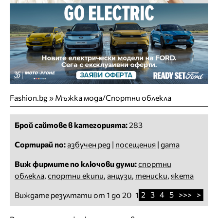
Fashion.bg
»
Мъжка мода/Спортни облекла
Брой сайтове в категорията:
283
Сортирай по:
азбучен ред
|
посещения
|
дата
Виж фирмите по ключови думи:
спортни
облекла
,
спортни екипи
,
анцузи
,
тениски
,
якета
2
3
4
5
>>>
>
Виждате резултати от 1 до 20
1