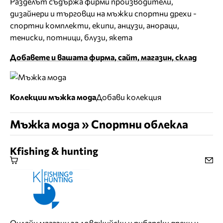
Разделът съдържа фирми производители,
дизайнери и търговци на мъжки спортни дрехи -
спортни комплекти, екипи, анцузи, анораци,
тениски, потници, блузи, якета
Добавете и вашата фирма, сайт, магазин, склад
Колекции мъжка мода
Добави колекция
Мъжка мода » Спортни облекла
Kfishing & hunting
Онлайн магазин за ловджийски и рибарски дрехи и