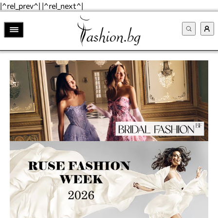
|^rel_prev^| |^rel_next^|