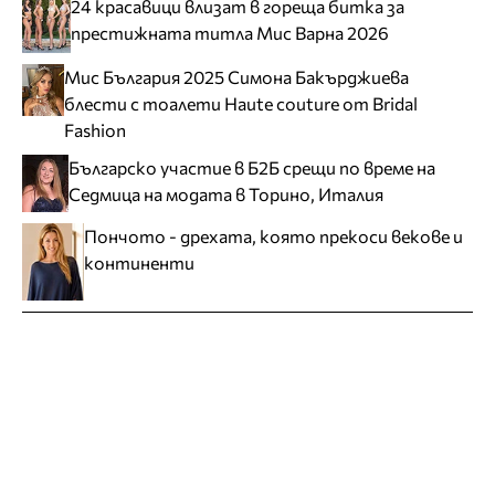
24 красавици влизат в гореща битка за
престижната титла Мис Варна 2026
Мис България 2025 Симона Бакърджиева
блести с тоалети Haute couture от Bridal
Fashion
Българско участие в Б2Б срещи по време на
Седмица на модата в Торино, Италия
Пончото - дрехата, която прекоси векове и
континенти