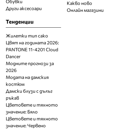
Обувки
Какво ново
Други аксесоари
Онлайн магазини
Тенденции
Жилетки тип сако
Цвят на годината 2026:
PANTONE 11-4201 Cloud
Dancer
Модните прогнози за
2026
Модата на дамския
костюм
Дамски блузи с дълъг
ръкав
Цветовете и тяхното
значение: Бяло
Цветовете и тяхното
значение: Червено