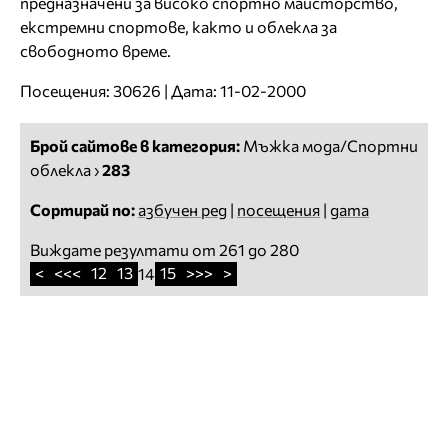
предназначени за високо спортно майсторство,
екстремни спортове, както и облекла за
свободното време.
Посещения: 30626 | Дата: 11-02-2000
Брой сайтове в категория:
Мъжка мода/Спортни
облекла
›
283
Сортирай по:
азбучен ред
|
посещения
|
дата
Виждате резултати от 261 до 280
<
<<<
12
13
15
>>>
>
14