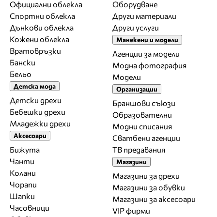
Официални облекла
Оборудване
Спортни облекла
Други материали
Дънкови облекла
Други услуги
Кожени облекла
Манекени и модели
Вратовръзки
Агенции за модели
Бански
Модна фотография
Бельо
Модели
Детска мода
Организации
Детски дрехи
Браншови съюзи
Бебешки дрехи
Образователни
Младежки дрехи
Модни списания
Аксесоари
Сватбени агенции
Бижута
ТВ предавания
Чанти
Магазини
Колани
Магазини за дрехи
Чорапи
Магазини за обувки
Шапки
Магазини за aксесоари
Часовници
VIP фирми