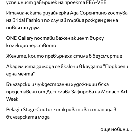
успешният завършек на проекта FEA-VEE
Италианската дизайнерка Ада Сорентино гостува
на Bridal Fashion по случай първия рожден ден на
новия шоурум
ONE Gallery постави важен акцент върху
колекционерството
Жените, които превърнаха стила в безсмъртие
Академията за мода се включи в каузата "Подкрепи
една мечта"
Български и чуждестранни художници бяха
представени от Десислава Зафирова на Monaco Art
Week
Pelagia Stage Couture открива нова страница в
българската мода
още новини...