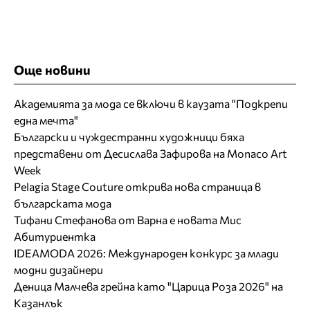
Още новини
Академията за мода се включи в каузата "Подкрепи
една мечта"
Български и чуждестранни художници бяха
представени от Десислава Зафирова на Monaco Art
Week
Pelagia Stage Couture открива нова страница в
българската мода
Тифани Стефанова от Варна е новата Мис
Абитуриентка
IDEAMODA 2026: Международен конкурс за млади
модни дизайнери
Деница Малчева грейна като "Царица Роза 2026" на
Казанлък