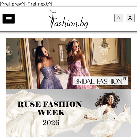
|^rel_prev^| |^rel_next^|