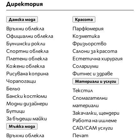
Директория
Дамска мода
Красота
Връхни облекла
Парфюмерия
Официални облекла
Козметика
Булчински рокли
Фризьорство
Спортни облекла
Салони за красота
Плетени облекла
Естетична хирургия
Кожени облекла
Солариуми
Рисувана коприна
Фитнес и здраве
Чорапогащи
Материали и услуги
Бельо
Текстил
Бански костюми
Спомагателни
Модни дизайнери
материали
Бутици
Закачалки, щендери
За бъдещи майки
Работа на ишлеме
Мъжка мода
CAD/CAM услуги
Връхни облекла
Печат