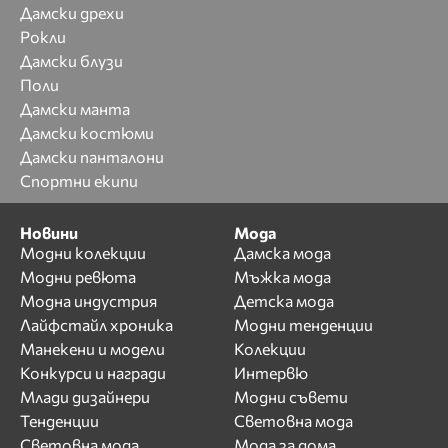
Дамски дрехи
Рокли
Дамски блузи
Поли
Дамски манта
Дамски костюми
Дамски панталони
Спортни екипи
Новини
Мода
Модни колекции
Дамска мода
Модни ревюта
Мъжка мода
Модна индустрия
Детска мода
Лайфстайл хроника
Модни тенденции
Манекени и модели
Колекции
Конкурси и награди
Интервю
Млади дизайнери
Модни съвети
Тенденции
Световна мода
Световна мода
Мода за дома