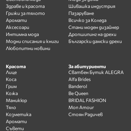
Здраве и красота
Шивашка индустрия
Грижи за тялото
Пазаруване
Аромати
Всичко за Коледа
Аксесоари
Стани моден дизайнер
Интимна мода
Дропшипинг на дрехи
Модни списания и книги
Български дамски дрехи
Любопитни новини
Красота
За абитуриенти
Лице
Сватбен Бутик ALEGRA
Коса
Alfa Brides
Грим
Banderol
Кожа
Be Queen
Маникюр
BRIDAL FASHION
Тяло
Mon Amour
Козметика
Стоян Радичев
Аромати
Съвети