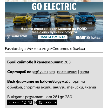
Fashion.bg
»
Мъжка мода/Спортни облекла
Брой сайтове в категорията:
283
Сортирай по:
азбучен ред
|
посещения
|
дата
Виж фирмите по ключови думи:
спортни
облекла
,
спортни екипи
,
анцузи
,
тениски
,
якета
Виждате резултати от 261 до 280
<
<<<
12
13
15
>>>
>
14