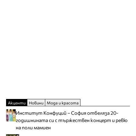
Акценти
Новини
Мода и красота
Институт Конфуций – София отбеляза 20-
годишнината си с тържествен концерт и ревю
на поли мамиен