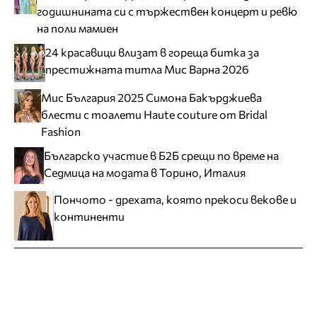
годишнината си с тържествен концерт и ревю
на поли мамиен
24 красавици влизат в гореща битка за
престижната титла Мис Варна 2026
Мис България 2025 Симона Бакърджиева
блести с тоалети Haute couture от Bridal
Fashion
Българско участие в Б2Б срещи по време на
Седмица на модата в Торино, Италия
Пончото - дрехата, която прекоси векове и
континенти