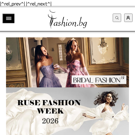
|^rel_prev^| |^rel_next^|