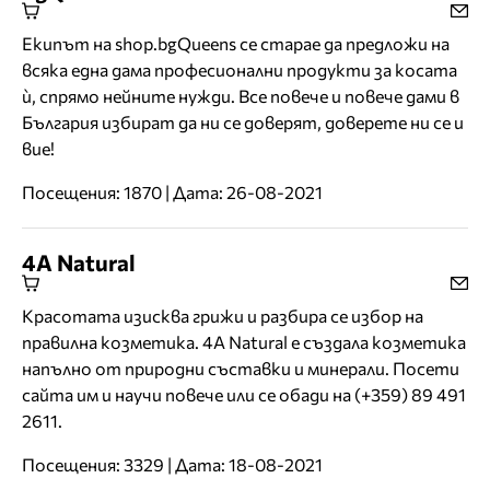
Екипът на shop.bgQueens се старае да предложи на
всяка една дама професионални продукти за косата
ѝ, спрямо нейните нужди. Все повече и повече дами в
България избират да ни се доверят, доверете ни се и
вие!
Посещения: 1870 | Дата: 26-08-2021
4A Natural
Красотата изисква грижи и разбира се избор на
правилна козметика. 4A Natural е създала козметика
напълно от природни съставки и минерали. Посети
сайта им и научи повече или се обади на (+359) 89 491
2611.
Посещения: 3329 | Дата: 18-08-2021