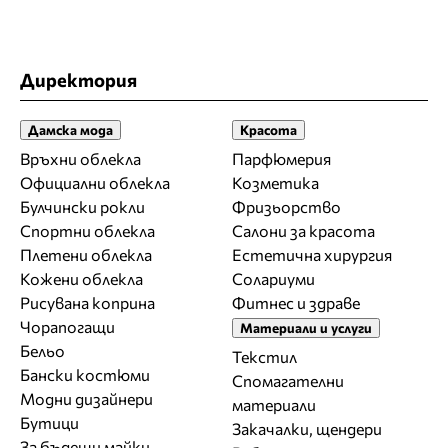
Директория
Дамска мода
Красота
Връхни облекла
Парфюмерия
Официални облекла
Козметика
Булчински рокли
Фризьорство
Спортни облекла
Салони за красота
Плетени облекла
Естетична хирургия
Кожени облекла
Солариуми
Рисувана коприна
Фитнес и здраве
Чорапогащи
Материали и услуги
Бельо
Текстил
Бански костюми
Спомагателни
Модни дизайнери
материали
Бутици
Закачалки, щендери
За бъдещи майки