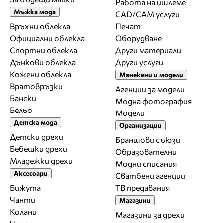
Работа на ишлеме
Мъжка мода
CAD/CAM услуги
Връхни облекла
Печат
Официални облекла
Оборудване
Спортни облекла
Други материали
Дънкови облекла
Други услуги
Кожени облекла
Манекени и модели
Вратовръзки
Агенции за модели
Бански
Модна фотография
Бельо
Модели
Детска мода
Организации
Детски дрехи
Браншови съюзи
Бебешки дрехи
Образователни
Младежки дрехи
Модни списания
Аксесоари
Сватбени агенции
Бижута
ТВ предавания
Чанти
Магазини
Колани
Магазини за дрехи