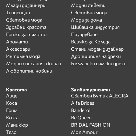
Млади дизайнери
Модни съвети
Тенденции
Световна мода
Световна мода
Мода за дома
Здраве и красота
Шивашка индустрия
Грижи за тялото
Пазаруване
Аромати
Всичко за Коледа
Аксесоари
Стани моден дизайнер
Интимна мода
Дропшипинг на дрехи
Модни списания и книги
Български дамски дрехи
Любопитни новини
Красота
За абитуриенти
Лице
Сватбен Бутик ALEGRA
Коса
Alfa Brides
Грим
Banderol
Кожа
Be Queen
Маникюр
BRIDAL FASHION
Тяло
Mon Amour