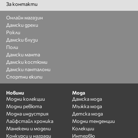
За контакти
Онлайн магазин
Дамски дрехи
Рокли
Дамски блузи
Поли
Дамски манта
Дамски костюми
Дамски панталони
Спортни екипи
Новини
Мода
Модни колекции
Дамска мода
Модни ревюта
Мъжка мода
Модна индустрия
Детска мода
Лайфстайл хроника
Модни тенденции
Манекени и модели
Колекции
Конкурси и награди
Интервю