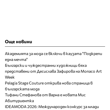
Още новини
Академията за мода се включи в каузата "Подкрепи
една мечта"
Български и чуждестранни художници бяха
представени от Десислава Зафирова на Monaco Art
Week
Pelagia Stage Couture открива нова страница в
българската мода
Тифани Стефанова от Варна е новата Мис
Абитуриентка
IDEAMODA 2026: Международен конкурс за млади