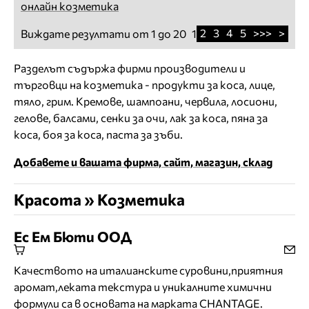
онлайн козметика
2
3
4
5
>>>
>
Виждате резултати от 1 до 20
1
Разделът съдържа фирми производители и
търговци на козметика - продукти за коса, лице,
тяло, грим. Кремове, шампоани, червила, лосиони,
гелове, балсами, сенки за очи, лак за коса, пяна за
коса, боя за коса, паста за зъби.
Добавете и вашата фирма, сайт, магазин, склад
Красота » Козметика
Ес Ем Бюти ООД
Качеството на италианските суровини,приятния
аромат,леката текстура и уникалните химични
формули са в основата на марката CHANTAGE.