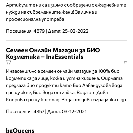
Артикулите ни са изцяло съобразени с ежедневните
нужди на съвременните жени! За лична и
професионална употреба
Посещения: 4879 | Дата: 25-02-2022
Семеен Онлайн Магазин за БИО
Козметика – InaEssentials
Инаесеншълс e семеен онлайн магазин за 100% био
козметика за лице, кожа и устна хигиена. Фирмата
предлага био продукти като Био Лавандулова вода
срещу акне, Био вода от лайка, Вода от Дива
Коприва срещу косопад, Вода от дива смрадлика и др.
Посещения: 4357 | Дата: 03-12-2021
bgQueens