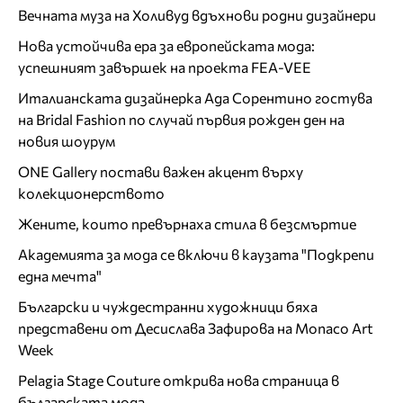
Вечната муза на Холивуд вдъхнови родни дизайнери
Нова устойчива ера за европейската мода:
успешният завършек на проекта FEA-VEE
Италианската дизайнерка Ада Сорентино гостува
на Bridal Fashion по случай първия рожден ден на
новия шоурум
ONE Gallery постави важен акцент върху
колекционерството
Жените, които превърнаха стила в безсмъртие
Академията за мода се включи в каузата "Подкрепи
една мечта"
Български и чуждестранни художници бяха
представени от Десислава Зафирова на Monaco Art
Week
Pelagia Stage Couture открива нова страница в
българската мода