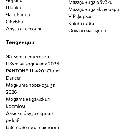
Чорапи
Магазини за обувки
Шапки
Магазини за aксесоари
Часовници
VIP фирми
Обувки
Какво ново
Други аксесоари
Онлайн магазини
Тенденции
Жилетки тип сако
Цвят на годината 2026:
PANTONE 11-4201 Cloud
Dancer
Модните прогнози за
2026
Модата на дамския
костюм
Дамски блузи с дълъг
ръкав
Цветовете и тяхното