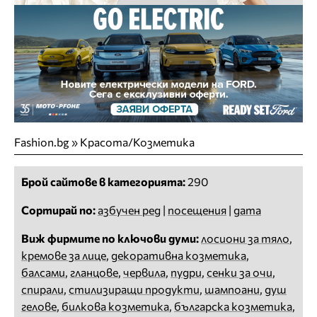
Fashion.bg
»
Красота/Козметика
Брой сайтове в категорията:
290
Сортирай по:
азбучен ред
|
посещения
|
дата
Виж фирмите по ключови думи:
лосиони за тяло
,
кремове за лице
,
декоративна козметика
,
балсами
,
гланцове
,
червила
,
пудри
,
сенки за очи
,
спирали
,
стилизиращи продукти
,
шампоани
,
душ
гелове
,
билкова козметика
,
българска козметика
,