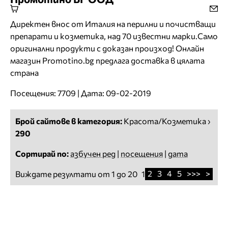
Директен внос от Италия на перилни и почистващи
препарати и козметика, над 70 известни марки.Само
оригинални продукти с доказан произход! Онлайн
магазин Promotino.bg предлага доставка в цялата
страна
Посещения: 7709 | Дата: 09-02-2019
Брой сайтове в категория:
Красота/Козметика
›
290
Сортирай по:
азбучен ред
|
посещения
|
дата
2
3
4
5
>>>
>
Виждате резултати от 1 до 20
1