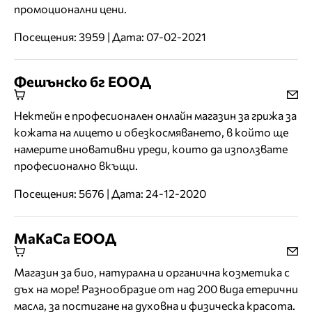
промоционални цени.
Посещения: 3959 | Дата: 07-02-2021
Фешънско бг ЕООД
Нектейн е професионален онлайн магазин за грижа за
кожата на лицето и обезкосмяването, в който ще
намерите иновативни уреди, които да използвате
професионално вкъщи.
Посещения: 5676 | Дата: 24-12-2020
МаКаСа ЕООД
Магазин за био, натуралнa и органичнa козметика с
дъх на море! Разнообразие от над 200 вида етерични
масла, за постигане на духовна и физическа красота.