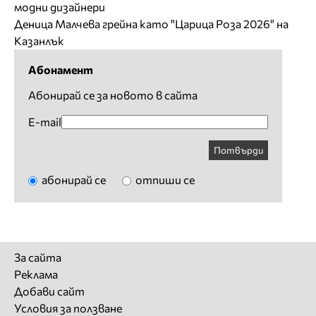
модни дизайнери
Деница Малчева грейна като "Царица Роза 2026" на
Казанлък
Абонамент
Абонирай се за новото в сайта
E-mail
Потвърди
абонирай се
отпиши се
За сайта
Реклама
Добави сайт
Условия за ползване