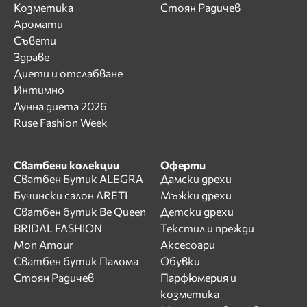
Козметика
Стоян Радичев
Аромати
Съвети
Здраве
Диети и отслабване
Интимно
Лунна диета 2026
Ruse Fashion Week
Сватбени колекции
Оферти
Сватбен Бутик ALEGRA
Дамски дрехи
Бучински салон ARETI
Мъжки дрехи
Сватбен бутик Be Queen
Детски дрехи
BRIDAL FASHION
Текстил и прежди
Mon Amour
Аксесоари
Сватбен бутик Палома
Обувки
Стоян Радичев
Парфюмерия и
козметика