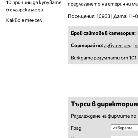
10 причини да купувате
предлагането на етерични ма
българска мода
Посещения: 16933 | Дата: 11-
Какво е тенсел
Брой сайтове в категория:
Сортирай по:
азбучен ред
|
п
Виждате резултати от 101 
Търси в директори
Разглеждане на фирмите по 
Град