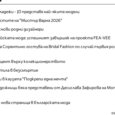
младежи - JD представя най-яките модели
листите на "Мистър Варна 2026"
хнови родни дизайнери
пейската мода: успешният завършек на проекта FEA-VEE
Сорентино гостува на Bridal Fashion по случай първия ро
акцент върху колекционерството
тила в безсмъртие
и в каузата "Подкрепи една мечта"
дожници бяха представени от Десислава Зафирова на Mon
а нова страница в българската мода
о