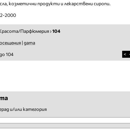
сла, козметични продукти и лекарствени сиропи.
02-2000
Красота/Парфюмерия
›
104
осещения
|
дата
<
до 104
ята
град и/или категория