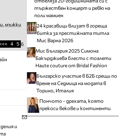
отбеляза 20-годишнината си с
тържествен концерт и ревю на
поли мамиен
и
,
мъжки
24 красавици влизат в гореща
битка за престижната титла
Мис Варна 2026
<<<
4
5
6
Мис България 2025 Симона
Бакърджиева блести с тоалети
айн
Haute couture от Bridal Fashion
Българско участие в Б2Б срещи по
време на Седмица на модата в
Торино, Италия
Пончото - дрехата, която
прекоси векове и континенти
делия и
ата