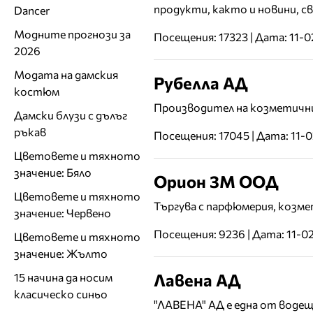
продукти, както и новини, с
Dancer
Модните прогнози за
Посещения: 17323 | Дата: 11-
2026
Модата на дамския
Рубелла АД
костюм
Производител на козметични п
Дамски блузи с дълъг
ръкав
Посещения: 17045 | Дата: 11-
Цветовете и тяхното
значение: Бяло
Орион 3М ООД
Цветовете и тяхното
Търгува с парфюмерия, козме
значение: Червено
Посещения: 9236 | Дата: 11-0
Цветовете и тяхното
значение: Жълто
Лавена АД
15 начина да носим
класическо синьо
"ЛАВЕНА" АД е една от воде