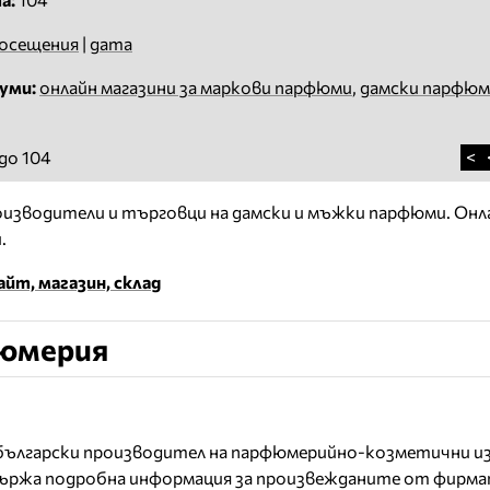
осещения
|
дата
уми:
онлайн магазини за маркови парфюми
,
дамски парфюм
<
до 104
изводители и търговци на дамски и мъжки парфюми. Онл
.
йт, магазин, склад
фюмерия
 български производител на парфюмерийно-козметични из
съдържа подробна информация за произвежданите от фирм