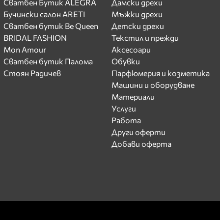
Сватбен Бутик ALEGRA
Дамски дрехи
Бучински салон ARETI
Мъжки дрехи
Сватбен бутик Be Queen
Детски дрехи
BRIDAL FASHION
Текстил и прежди
Mon Amour
Аксесоари
Сватбен бутик Палома
Обувки
Стоян Радичев
Парфюмерия и козметика
Машини и оборудване
Материали
Услуги
Работа
Други оферти
Добави оферта