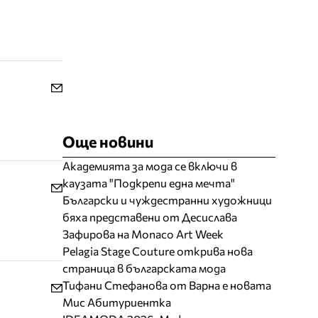
Още новини
Академията за мода се включи в
каузата "Подкрепи една мечта"
Български и чуждестранни художници
бяха представени от Десислава
Зафирова на Monaco Art Week
Pelagia Stage Couture открива нова
страница в българската мода
Тифани Стефанова от Варна е новата
Мис Абитуриентка