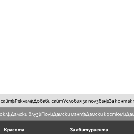
 сайта
Реклама
Добави сайт
Условия за ползване
За контак
окли
Дамски блузи
Поли
Дамски манта
Дамски костюми
Дам
Красота
За абитуриенти