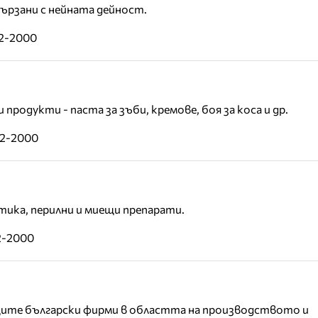
вързани с нейната дейност.
02-2000
родукти - паста за зъби, кремове, боя за коса и др.
02-2000
тика, перилни и миещи препарати.
2-2000
щите български фирми в областта на производството и