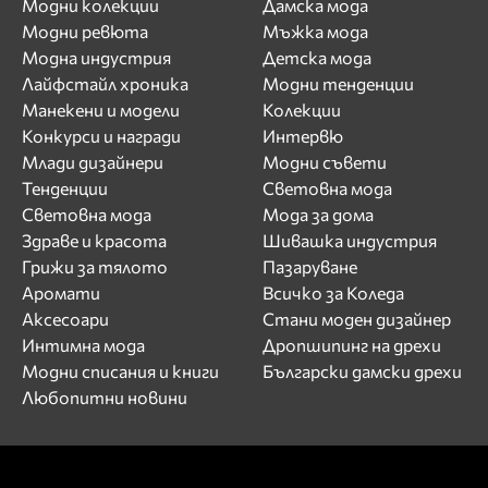
Модни колекции
Дамска мода
Модни ревюта
Мъжка мода
Модна индустрия
Детска мода
Лайфстайл хроника
Модни тенденции
Манекени и модели
Колекции
Конкурси и награди
Интервю
Млади дизайнери
Модни съвети
Тенденции
Световна мода
Световна мода
Мода за дома
Здраве и красота
Шивашка индустрия
Грижи за тялото
Пазаруване
Аромати
Всичко за Коледа
Аксесоари
Стани моден дизайнер
Интимна мода
Дропшипинг на дрехи
Модни списания и книги
Български дамски дрехи
Любопитни новини