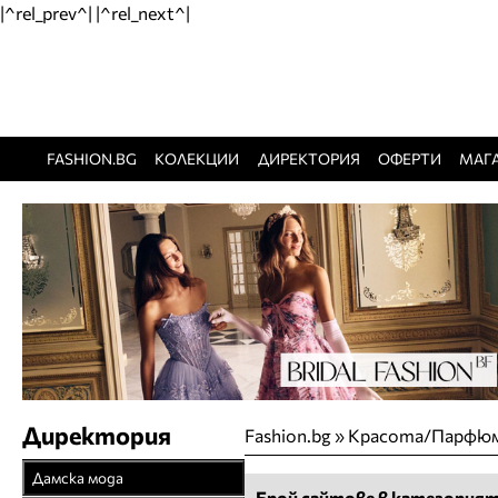
|^rel_prev^| |^rel_next^|
FASHION.BG
КОЛЕКЦИИ
ДИРЕКТОРИЯ
ОФЕРТИ
МАГ
Директория
Fashion.bg
»
Красота/Парфю
Дамска мода
Брой сайтове в категорият