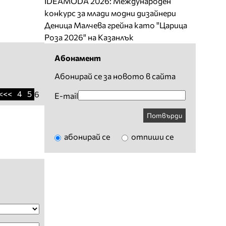
IDEAMODA 2026: Международен
конкурс за млади модни дизайнери
Деница Малчева грейна като "Царица
Роза 2026" на Казанлък
Абонамент
Абонирай се за новото в сайта
<<<
4
5
6
E-mail
Потвърди
абонирай се
отпиши се