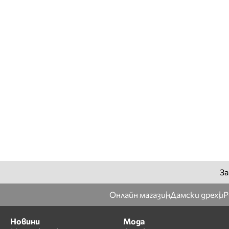
За
Онлайн магазин
Дамски дрехи
Р
Новини
Мода