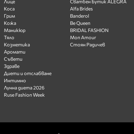
Лице
Сватбен Бутик ALEGRA
Коса
Alfa Brides
Грим
Banderol
Кожа
Be Queen
Маникюр
BRIDAL FASHION
Тяло
Mon Amour
Козметика
Стоян Радичев
Аромати
Съвети
Здраве
Диети и отслабване
Интимно
Лунна диета 2026
Ruse Fashion Week