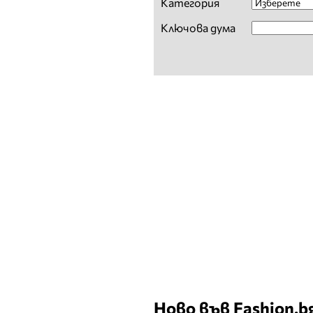
Категория
Ключова дума
Ново във Fashion.b