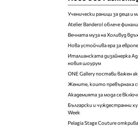
Ученически раници за деца и 
Atelier Banderol облече фина
Вечната муза на Холивуд вдъ
Нова устойчива ера за евро
Италианската дизайнерка Ада 
новия шоурум
ONE Gallery постави важен 
Жените, които превърнаха с
Академията за мода се включ
Български и чуждестранни ху
Week
Pelagia Stage Couture открив