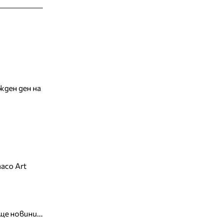
жден ден на
aco Art
ще новини...