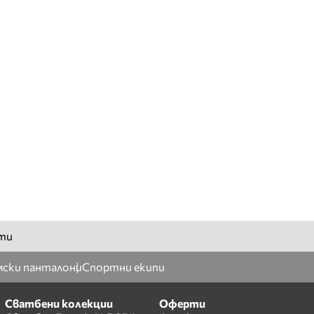
ти
ски панталони
Спортни екипи
Сватбени колекции
Оферти