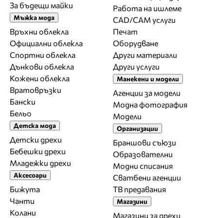
За бъдещи майки
Работа на ишлеме
Мъжка мода
CAD/CAM услуги
Връхни облекла
Печат
Официални облекла
Оборудване
Спортни облекла
Други материали
Дънкови облекла
Други услуги
Кожени облекла
Манекени и модели
Вратовръзки
Агенции за модели
Бански
Модна фотография
Бельо
Модели
Детска мода
Организации
Детски дрехи
Браншови съюзи
Бебешки дрехи
Образователни
Младежки дрехи
Модни списания
Аксесоари
Сватбени агенции
Бижута
ТВ предавания
Чанти
Магазини
Колани
Магазини за дрехи