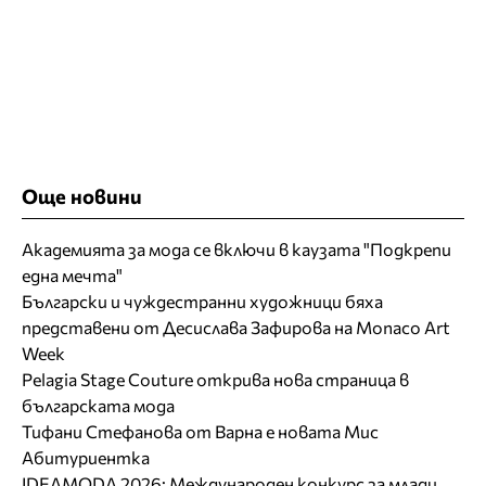
Още новини
Академията за мода се включи в каузата "Подкрепи
една мечта"
Български и чуждестранни художници бяха
представени от Десислава Зафирова на Monaco Art
Week
Pelagia Stage Couture открива нова страница в
българската мода
Тифани Стефанова от Варна е новата Мис
Абитуриентка
IDEAMODA 2026: Международен конкурс за млади