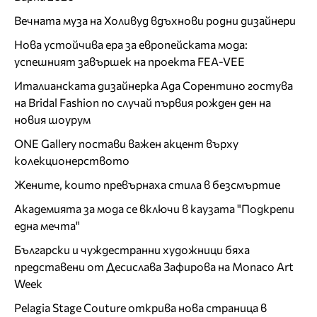
Вечната муза на Холивуд вдъхнови родни дизайнери
Нова устойчива ера за европейската мода:
успешният завършек на проекта FEA-VEE
Италианската дизайнерка Ада Сорентино гостува
на Bridal Fashion по случай първия рожден ден на
новия шоурум
ONE Gallery постави важен акцент върху
колекционерството
Жените, които превърнаха стила в безсмъртие
Академията за мода се включи в каузата "Подкрепи
една мечта"
Български и чуждестранни художници бяха
представени от Десислава Зафирова на Monaco Art
Week
Pelagia Stage Couture открива нова страница в