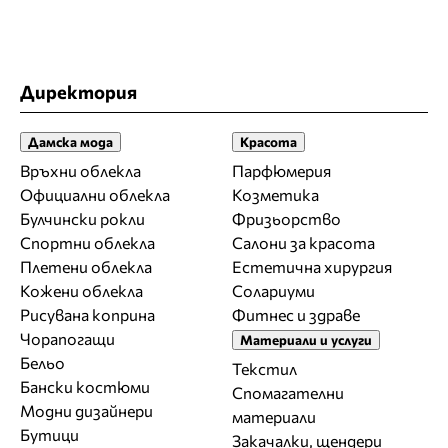
Директория
Дамска мода
Красота
Връхни облекла
Парфюмерия
Официални облекла
Козметика
Булчински рокли
Фризьорство
Спортни облекла
Салони за красота
Плетени облекла
Естетична хирургия
Кожени облекла
Солариуми
Рисувана коприна
Фитнес и здраве
Чорапогащи
Материали и услуги
Бельо
Текстил
Бански костюми
Спомагателни
Модни дизайнери
материали
Бутици
Закачалки, щендери