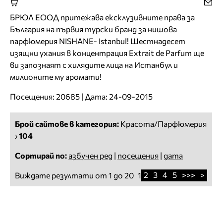
БРЮЛ ЕООД притежава ексклузивните права за
България на първия турски бранд за нишова
парфюмерия NISHANE- Istanbul! Шестнадесет
изящни ухания в концентрация Extrait de Parfum ще
ви запознаят с хилядите лица на Истанбул и
милионите му аромати!
Посещения: 20685 | Дата: 24-09-2015
Брой сайтове в категория:
Красота/Парфюмерия
›
104
Сортирай по:
азбучен ред
|
посещения
|
дата
2
3
4
5
>>>
>
Виждате резултати от 1 до 20
1