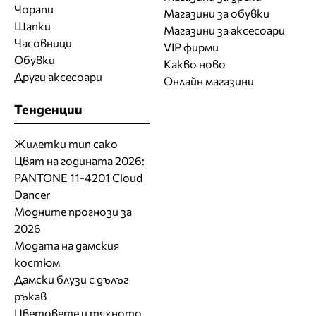
Чорапи
Магазини за обувки
Шапки
Магазини за aксесоари
Часовници
VIP фирми
Обувки
Какво ново
Други аксесоари
Онлайн магазини
Тенденции
Жилетки тип сако
Цвят на годината 2026:
PANTONE 11-4201 Cloud
Dancer
Модните прогнози за
2026
Модата на дамския
костюм
Дамски блузи с дълъг
ръкав
Цветовете и тяхното