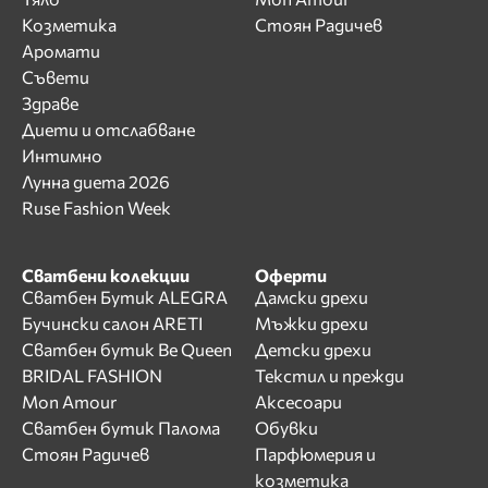
Козметика
Стоян Радичев
Аромати
Съвети
Здраве
Диети и отслабване
Интимно
Лунна диета 2026
Ruse Fashion Week
Сватбени колекции
Оферти
Сватбен Бутик ALEGRA
Дамски дрехи
Бучински салон ARETI
Мъжки дрехи
Сватбен бутик Be Queen
Детски дрехи
BRIDAL FASHION
Текстил и прежди
Mon Amour
Аксесоари
Сватбен бутик Палома
Обувки
Стоян Радичев
Парфюмерия и
козметика