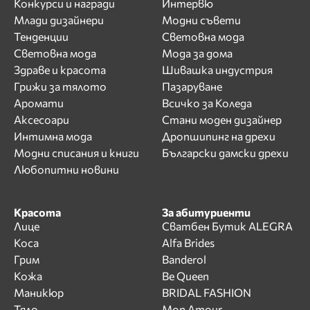
Конкурси и награди
Интервю
Млади дизайнери
Модни съвети
Тенденции
Световна мода
Световна мода
Мода за дома
Здраве и красота
Шивашка индустрия
Грижи за тялото
Пазаруване
Аромати
Всичко за Коледа
Аксесоари
Стани моден дизайнер
Интимна мода
Дропшипинг на дрехи
Модни списания и книги
Български дамски дрехи
Любопитни новини
Красота
За абитуриенти
Лице
Сватбен Бутик ALEGRA
Коса
Alfa Brides
Грим
Banderol
Кожа
Be Queen
Маникюр
BRIDAL FASHION
Тяло
Mon Amour