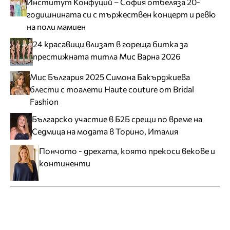
Институт Конфуций – София отбеляза 20-
годишнината си с тържествен концерт и ревю
на поли мамиен
24 красавици влизат в гореща битка за
престижната титла Мис Варна 2026
Мис България 2025 Симона Бакърджиева
блести с тоалети Haute couture от Bridal
Fashion
Българско участие в Б2Б срещи по време на
Седмица на модата в Торино, Италия
Пончото - дрехата, която прекоси векове и
континенти