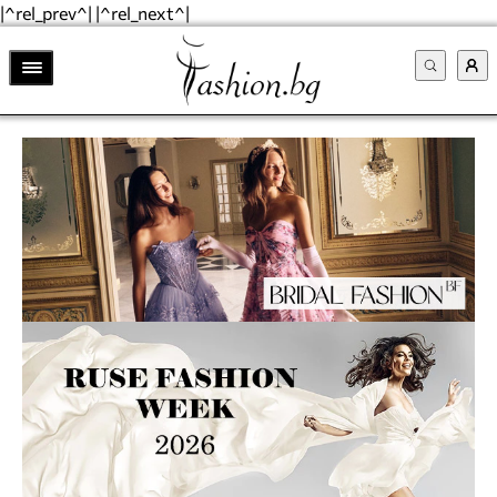
|^rel_prev^| |^rel_next^|