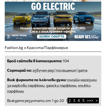
Fashion.bg
»
Красота/Парфюмерия
Брой сайтове в категорията:
104
Сортирай по:
азбучен ред
|
посещения
|
дата
Виж фирмите по ключови думи:
онлайн магазини
за маркови парфюми
,
дамски парфюми
,
мъжки
парфюми
2
3
4
5
>>>
>
Виждате резултати от 1 до 20
1