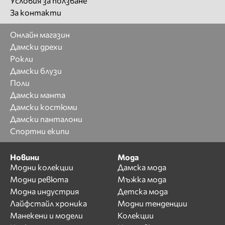
Условия за ползване
За контакти
Онлайн магазин
Дамски дрехи
Рокли
Дамски блузи
Поли
Дамски манта
Дамски костюми
Дамски панталони
Спортни екипи
Новини
Мода
Модни колекции
Дамска мода
Модни ревюта
Мъжка мода
Модна индустрия
Детска мода
Лайфстайл хроника
Модни тенденции
Манекени и модели
Колекции