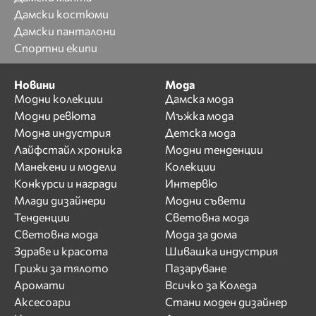
Дамски костюми
Дамски панталони
Спортни екипи
Новини
Мода
Модни колекции
Дамска мода
Модни ревюта
Мъжка мода
Модна индустрия
Детска мода
Лайфстайл хроника
Модни тенденции
Манекени и модели
Колекции
Конкурси и награди
Интервю
Млади дизайнери
Модни съвети
Тенденции
Световна мода
Световна мода
Мода за дома
Здраве и красота
Шивашка индустрия
Грижи за тялото
Пазаруване
Аромати
Всичко за Коледа
Аксесоари
Стани моден дизайнер