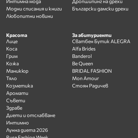
Интимна мода
Дропшипинг на дрехи
Модни списания и книги
Български дамски дрехи
Любопитни новини
Красота
За абитуриенти
Лице
Сватбен Бутик ALEGRA
Коса
Alfa Brides
Грим
Banderol
Кожа
Be Queen
Маникюр
BRIDAL FASHION
Тяло
Mon Amour
Козметика
Стоян Радичев
Аромати
Съвети
Здраве
Диети и отслабване
Интимно
Лунна диета 2026
Ruse Fashion Week