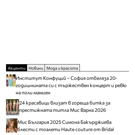
Акценти
Новини
Мода и красота
Институт Конфуций – София отбеляза 20-
годишнината си с тържествен концерт и ревю
на поли мамиен
24 красавици влизат в гореща битка за
престижната титла Мис Варна 2026
Мис България 2025 Симона Бакърджиева
блести с тоалети Haute couture от Bridal