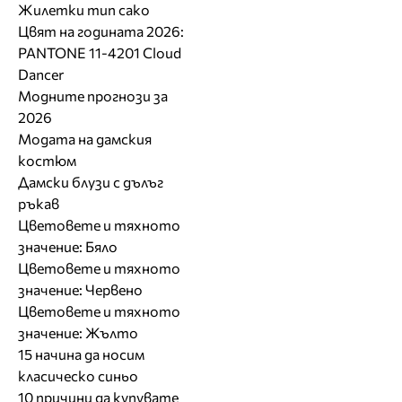
Жилетки тип сако
Цвят на годината 2026:
PANTONE 11-4201 Cloud
Dancer
Модните прогнози за
2026
Модата на дамския
костюм
Дамски блузи с дълъг
ръкав
Цветовете и тяхното
значение: Бяло
Цветовете и тяхното
значение: Червено
Цветовете и тяхното
значение: Жълто
15 начина да носим
класическо синьо
10 причини да купувате