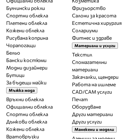
Официални облекла
Козметика
Булчински рокли
Фризьорство
Спортни облекла
Салони за красота
Плетени облекла
Естетична хирургия
Кожени облекла
Солариуми
Рисувана коприна
Фитнес и здраве
Чорапогащи
Материали и услуги
Бельо
Текстил
Бански костюми
Спомагателни
Модни дизайнери
материали
Бутици
Закачалки, щендери
За бъдещи майки
Работа на ишлеме
Мъжка мода
CAD/CAM услуги
Връхни облекла
Печат
Официални облекла
Оборудване
Спортни облекла
Други материали
Дънкови облекла
Други услуги
Кожени облекла
Манекени и модели
Вратовръзки
Агенции за модели