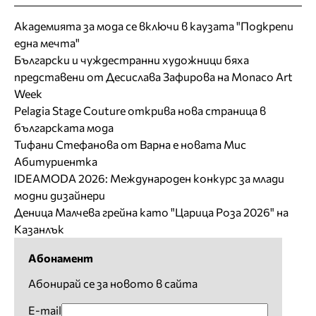
Академията за мода се включи в каузата "Подкрепи
една мечта"
Български и чуждестранни художници бяха
представени от Десислава Зафирова на Monaco Art
Week
Pelagia Stage Couture открива нова страница в
българската мода
Тифани Стефанова от Варна е новата Мис
Абитуриентка
IDEAMODA 2026: Международен конкурс за млади
модни дизайнери
Деница Малчева грейна като "Царица Роза 2026" на
Казанлък
Абонамент
Абонирай се за новото в сайта
E-mail