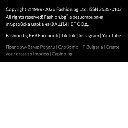
Copyright © 1999-2026 Fashion.bg Ltd. ISSN 2535-0102
®
All rights reserved! Fashion.bg
е регистрирана
търговска марка на ФАШЪН.БГ ООД.
Fashion.bg във
Facebook
|
TikTok
|
Instagram
|
You Tube
Препоръчваме:
Розали
|
Словото
|
IP Bulgaria
|
Create
your dress to impress
|
Capino.bg