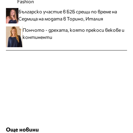
Fashion
Българско участие в Б2Б срещи по време на
Седмица на модата в Торино, Италия
Пончото - дрехата, която прекоси векове и
континенти
Още новини