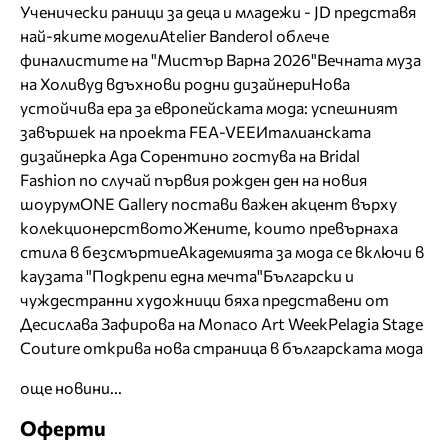
Ученически раници за деца и младежи - JD представя
най-яките модели
Atelier Banderol облече
финалистите на "Мистър Варна 2026"
Вечната муза
на Холивуд вдъхнови родни дизайнери
Нова
устойчива ера за европейската мода: успешният
завършек на проекта FEA-VEE
Италианската
дизайнерка Ада Сорентино гостува на Bridal
Fashion по случай първия рожден ден на новия
шоурум
ONE Gallery постави важен акцент върху
колекционерството
Жените, които превърнаха
стила в безсмъртие
Академията за мода се включи в
каузата "Подкрепи една мечта"
Български и
чуждестранни художници бяха представени от
Десислава Зафирова на Monaco Art Week
Pelagia Stage
Couture открива нова страница в българската мода
още новини...
Оферти