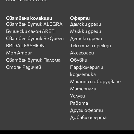
Сватбени колекции
Оферти
Сватбен Бутик ALEGRA
Дамски дрехи
Бучински салон ARETI
Мъжки дрехи
Сватбен бутик Be Queen
Детски дрехи
BRIDAL FASHION
Текстил и прежди
Mon Amour
Аксесоари
Сватбен бутик Палома
Обувки
Стоян Радичев
Парфюмерия и
козметика
Машини и оборудване
Материали
Услуги
Работа
Други оферти
Добави оферта