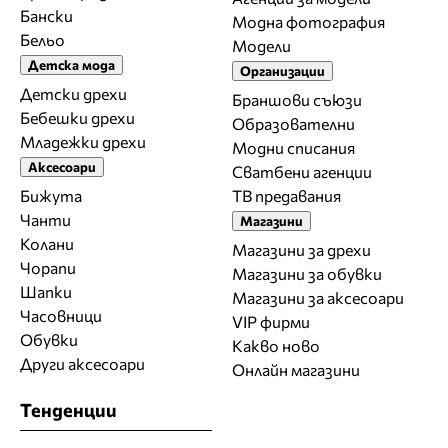
Бански
Модна фотография
Бельо
Модели
Детска мода
Организации
Детски дрехи
Браншови съюзи
Бебешки дрехи
Образователни
Младежки дрехи
Модни списания
Аксесоари
Сватбени агенции
Бижута
ТВ предавания
Чанти
Магазини
Колани
Магазини за дрехи
Чорапи
Магазини за обувки
Шапки
Магазини за aксесоари
Часовници
VIP фирми
Обувки
Какво ново
Други аксесоари
Онлайн магазини
Тенденции