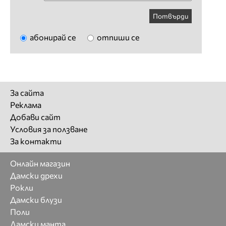
Потвърди
абонирай се
отпиши се
За сайта
Реклама
Добави сайт
Условия за ползване
За контакти
Онлайн магазин
Дамски дрехи
Рокли
Дамски блузи
Поли
Дамски манта