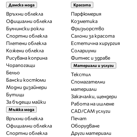
Дамска мода
Красота
Връхни облекла
Парфюмерия
Официални облекла
Козметика
Булчински рокли
Фризьорство
Спортни облекла
Салони за красота
Плетени облекла
Естетична хирургия
Кожени облекла
Солариуми
Рисувана коприна
Фитнес и здраве
Чорапогащи
Материали и услуги
Бельо
Текстил
Бански костюми
Спомагателни
Модни дизайнери
материали
Бутици
Закачалки, щендери
За бъдещи майки
Работа на ишлеме
Мъжка мода
CAD/CAM услуги
Връхни облекла
Печат
Официални облекла
Оборудване
Спортни облекла
Други материали