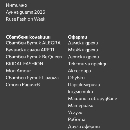
Интимно
Лунна диета 2026
Ruse Fashion Week
Сватбени колекции
Оферти
Сватбен Бутик ALEGRA
Дамски дрехи
Бучински салон ARETI
Мъжки дрехи
Сватбен бутик Be Queen
Детски дрехи
BRIDAL FASHION
Текстил и прежди
Mon Amour
Аксесоари
Сватбен бутик Палома
Обувки
Стоян Радичев
Парфюмерия и
козметика
Машини и оборудване
Материали
Услуги
Работа
Други оферти