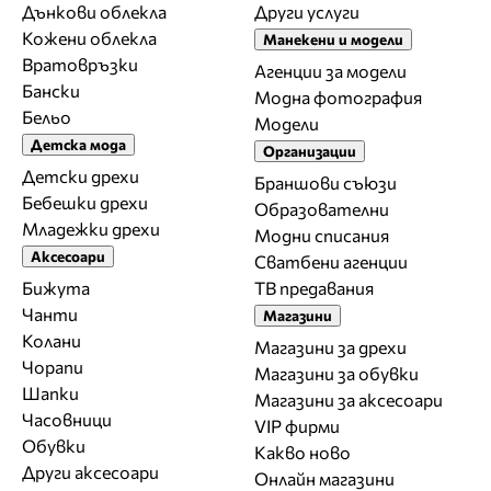
Дънкови облекла
Други услуги
Кожени облекла
Манекени и модели
Вратовръзки
Агенции за модели
Бански
Модна фотография
Бельо
Модели
Детска мода
Организации
Детски дрехи
Браншови съюзи
Бебешки дрехи
Образователни
Младежки дрехи
Модни списания
Аксесоари
Сватбени агенции
Бижута
ТВ предавания
Чанти
Магазини
Колани
Магазини за дрехи
Чорапи
Магазини за обувки
Шапки
Магазини за aксесоари
Часовници
VIP фирми
Обувки
Какво ново
Други аксесоари
Онлайн магазини