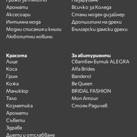
Аромати
Всичко за Коледа
Аксесоари
Стани моден дизайнер
Интимна мода
Дропшипинг на дрехи
Модни списания и книги
Български дамски дрехи
Любопитни новини
Красота
За абитуриенти
Лице
Сватбен Бутик ALEGRA
Коса
Alfa Brides
Грим
Banderol
Кожа
Be Queen
Маникюр
BRIDAL FASHION
Тяло
Mon Amour
Козметика
Стоян Радичев
Аромати
Съвети
Здраве
Диети и отслабване