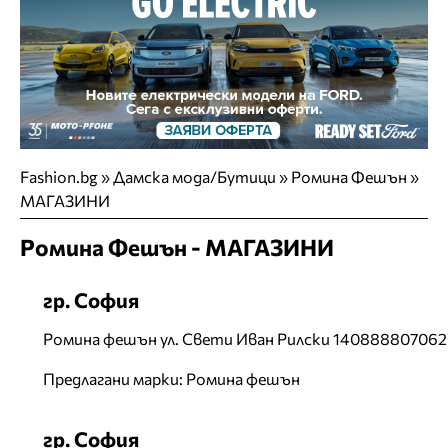
Fashion.bg
»
Дамска мода/Бутици
»
Ромина Фешън
»
МАГАЗИНИ
Ромина Фешън - МАГАЗИНИ
гр. София
Ромина фешън ул. Свети Иван Рилски 140888807062
Предлагани марки: Ромина фешън
гр. София