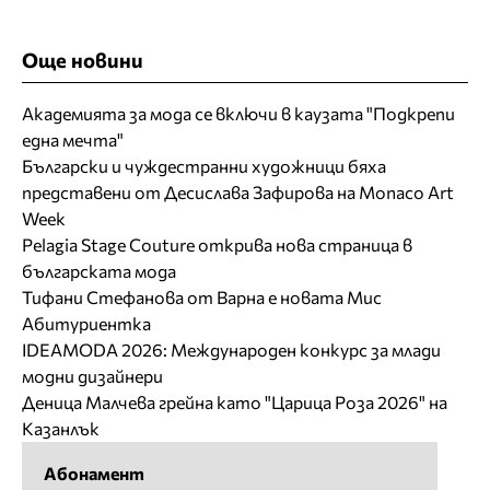
Още новини
Академията за мода се включи в каузата "Подкрепи
една мечта"
Български и чуждестранни художници бяха
представени от Десислава Зафирова на Monaco Art
Week
Pelagia Stage Couture открива нова страница в
българската мода
Тифани Стефанова от Варна е новата Мис
Абитуриентка
IDEAMODA 2026: Международен конкурс за млади
модни дизайнери
Деница Малчева грейна като "Царица Роза 2026" на
Казанлък
Абонамент