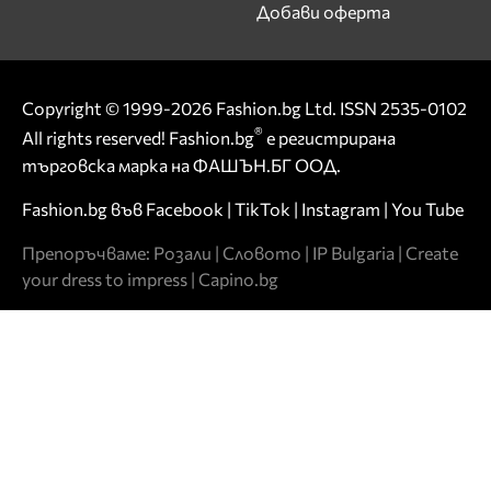
Добави оферта
Copyright © 1999-2026 Fashion.bg Ltd. ISSN 2535-0102
®
All rights reserved! Fashion.bg
е регистрирана
търговска марка на ФАШЪН.БГ ООД.
Fashion.bg във
Facebook
|
TikTok
|
Instagram
|
You Tube
Препоръчваме:
Розали
|
Словото
|
IP Bulgaria
|
Create
your dress to impress
|
Capino.bg