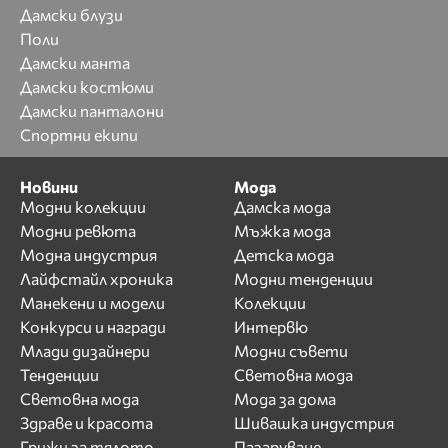
Дамски блузи
Поли
Дамски манта
Дамски костюми
Дамски панталони
Спортни екипи
Новини
Мода
Модни колекции
Дамска мода
Модни ревюта
Мъжка мода
Модна индустрия
Детска мода
Лайфстайл хроника
Модни тенденции
Манекени и модели
Колекции
Конкурси и награди
Интервю
Млади дизайнери
Модни съвети
Тенденции
Световна мода
Световна мода
Мода за дома
Здраве и красота
Шивашка индустрия
Грижи за тялото
Пазаруване