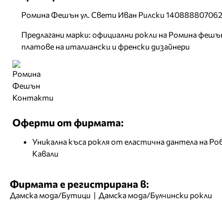
Ромина Фешън ул. Свети Иван Рилски 14088880706
Предлагани марки: официални рокли на Ромина фешъ
платове на италиански и френски дизайнери
Контакти
Оферти от фирмата:
Уникална къса рокля от еластична дантела на Р
Кавали
Фирмата е регистрирана в:
Дамска мода/Бутици
|
Дамска мода/Булчински рокли