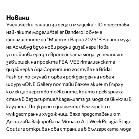
Новини
Ученически раници за деца и младежи - JD представя
най-яките модели
Atelier Banderol облече
финалистите на "Мистър Варна 2026"
Вечната муза
на Холивуд вдъхнови родни дизайнери
Нова
устойчива ера за европейската мода: успешният
завършек на проекта FEA-VEE
Италианската
дизайнерка Ада Сорентино гостува на Bridal
Fashion по случай първия рожден ден на новия
шоурум
ONE Gallery постави важен акцент върху
колекционерството
Жените, които превърнаха
стила в безсмъртие
Академията за мода се включи в
каузата "Подкрепи една мечта"
Български и
чуждестранни художници бяха представени от
Десислава Зафирова на Monaco Art Week
Pelagia Stage
Couture открива нова страница в българската мода