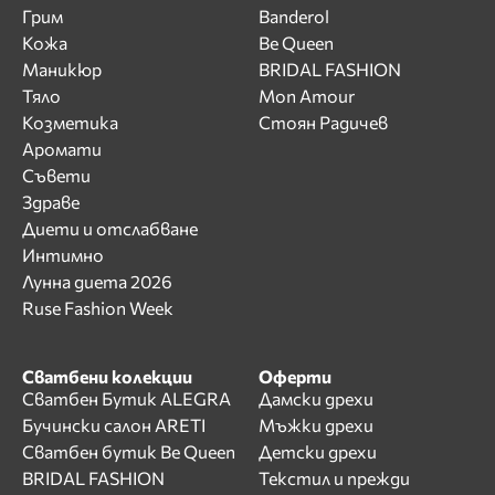
Грим
Banderol
Кожа
Be Queen
Маникюр
BRIDAL FASHION
Тяло
Mon Amour
Козметика
Стоян Радичев
Аромати
Съвети
Здраве
Диети и отслабване
Интимно
Лунна диета 2026
Ruse Fashion Week
Сватбени колекции
Оферти
Сватбен Бутик ALEGRA
Дамски дрехи
Бучински салон ARETI
Мъжки дрехи
Сватбен бутик Be Queen
Детски дрехи
BRIDAL FASHION
Текстил и прежди