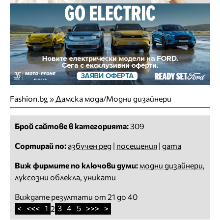
Fashion.bg
»
Дамска мода/Модни дизайнери
Брой сайтове в категорията:
309
Сортирай по:
азбучен ред
|
посещения
|
дата
Виж фирмите по ключови думи:
модни дизайнери
,
луксозни облекла
,
уникати
Виждате резултати от 21 до 40
<
<<<
1
3
4
5
>>>
>
2