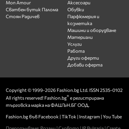
Mon Amour
Аксесоари
Сватбен бутик Палома
Обувки
Стоян Радичев
Парфюмерия и
козметика
Машини и оборудване
Материали
Услуги
Работа
Други оферти
Добави оферта
Copyright © 1999-2026 Fashion.bg Ltd. ISSN 2535-0102
®
All rights reserved! Fashion.bg
е регистрирана
търговска марка на ФАШЪН.БГ ООД.
Fashion.bg във
Facebook
|
TikTok
|
Instagram
|
You Tube
Препоръчваме:
Розали
|
Словото
|
IP Bulgaria
|
Create