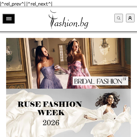
|^rel_prev^| |^rel_next^|