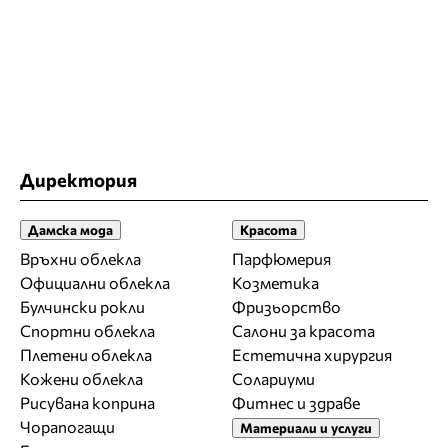
Директория
Дамска мода
Красота
Връхни облекла
Парфюмерия
Официални облекла
Козметика
Булчински рокли
Фризьорство
Спортни облекла
Салони за красота
Плетени облекла
Естетична хирургия
Кожени облекла
Солариуми
Рисувана коприна
Фитнес и здраве
Чорапогащи
Материали и услуги