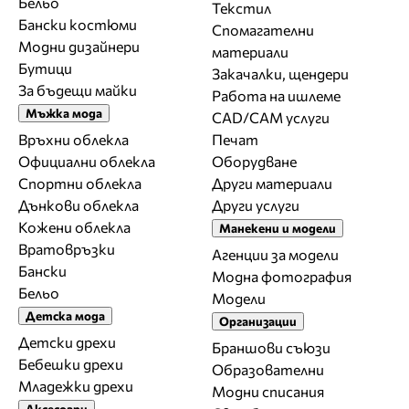
Бельо
Текстил
Бански костюми
Спомагателни
Модни дизайнери
материали
Бутици
Закачалки, щендери
За бъдещи майки
Работа на ишлеме
Мъжка мода
CAD/CAM услуги
Връхни облекла
Печат
Официални облекла
Оборудване
Спортни облекла
Други материали
Дънкови облекла
Други услуги
Кожени облекла
Манекени и модели
Вратовръзки
Агенции за модели
Бански
Модна фотография
Бельо
Модели
Детска мода
Организации
Детски дрехи
Браншови съюзи
Бебешки дрехи
Образователни
Младежки дрехи
Модни списания
Аксесоари