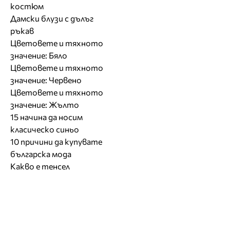
костюм
Дамски блузи с дълъг
ръкав
Цветовете и тяхното
значение: Бяло
Цветовете и тяхното
значение: Червено
Цветовете и тяхното
значение: Жълто
15 начина да носим
класическо синьо
10 причини да купувате
българска мода
Какво е тенсел