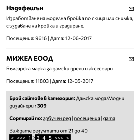
Надяфешън
Изработване на моделна бройка по скица или снимка,
създаване на кройка и градиране.
Посещения: 9616 | Дата: 12-06-2017
МИЖЕЛ ЕООД
Българска марка за дамски дрехи и аксесоари
Посещения: 11803 | Дата: 12-05-2017
Брой сайтове в категория:
Дамска мода/Модни
дизайнери
›
309
Сортирай по:
азбучен ред
|
посещения
|
дата
Виждате резултати от 21 до 40
<
<<<
1
3
4
5
>>>
>
2