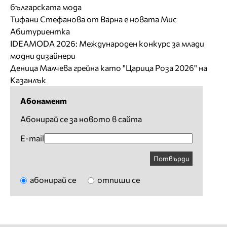
българската мода
Тифани Стефанова от Варна е новата Мис
Абитуриентка
IDEAMODA 2026: Международен конкурс за млади
модни дизайнери
Деница Малчева грейна като "Царица Роза 2026" на
Казанлък
Абонамент
Абонирай се за новото в сайта
E-mail
Потвърди
абонирай се
отпиши се