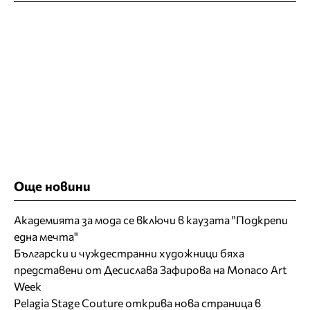
Още новини
Академията за мода се включи в каузата "Подкрепи
една мечта"
Български и чуждестранни художници бяха
представени от Десислава Зафирова на Monaco Art
Week
Pelagia Stage Couture открива нова страница в