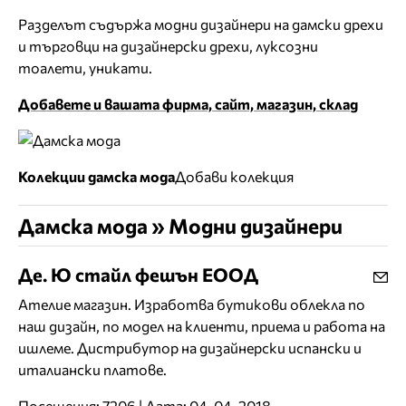
Разделът съдържа модни дизайнери на дамски дрехи
и търговци на дизайнерски дрехи, луксозни
тоалети, уникати.
Добавете и вашата фирма, сайт, магазин, склад
Колекции дамска мода
Добави колекция
Дамска мода » Модни дизайнери
Де. Ю стайл фешън ЕООД
Ателие магазин. Изработва бутикови облекла по
наш дизайн, по модел на клиенти, приема и работа на
ишлеме. Дистрибутор на дизайнерски испански и
италиански платове.
Посещения: 7206 | Дата: 04-04-2018