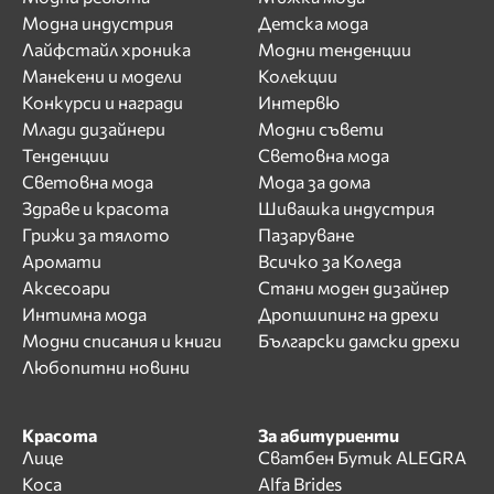
Модна индустрия
Детска мода
Лайфстайл хроника
Модни тенденции
Манекени и модели
Колекции
Конкурси и награди
Интервю
Млади дизайнери
Модни съвети
Тенденции
Световна мода
Световна мода
Мода за дома
Здраве и красота
Шивашка индустрия
Грижи за тялото
Пазаруване
Аромати
Всичко за Коледа
Аксесоари
Стани моден дизайнер
Интимна мода
Дропшипинг на дрехи
Модни списания и книги
Български дамски дрехи
Любопитни новини
Красота
За абитуриенти
Лице
Сватбен Бутик ALEGRA
Коса
Alfa Brides