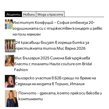
Акценти
Новини
Мода и красота
Институт Конфуций – София отбеляза 20-
годишнината си с тържествен концерт и ревю
на поли мамиен
24 красавици влизат в гореща битка за
престижната титла Мис Варна 2026
Мис България 2025 Симона Бакърджиева
блести с тоалети Haute couture от Bridal
Fashion
Българско участие в Б2Б срещи по време на
Седмица на модата в Торино, Италия
Пончото - дрехата, която прекоси векове и
континенти