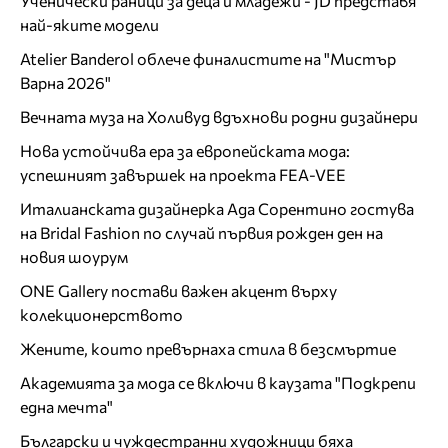
Ученически раници за деца и младежи - JD представя
най-яките модели
Atelier Banderol облече финалистите на "Мистър
Варна 2026"
Вечната муза на Холивуд вдъхнови родни дизайнери
Нова устойчива ера за европейската мода:
успешният завършек на проекта FEA-VEE
Италианската дизайнерка Ада Сорентино гостува
на Bridal Fashion по случай първия рожден ден на
новия шоурум
ONE Gallery постави важен акцент върху
колекционерството
Жените, които превърнаха стила в безсмъртие
Академията за мода се включи в каузата "Подкрепи
една мечта"
Български и чуждестранни художници бяха