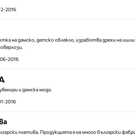
12-2016
отка на дамско, детско облекло, изработва дрехи на ишли
 оверлози.
-06-2016
ОД
увенири и дамска мода.
01-2016
ва
ългарски плетива. Продукцията е на много български фабр