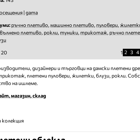
осещения
|
дата
уми:
ръчно плетиво
,
машинно плетиво
,
пуловери
,
жилетк
вълнено плетиво
,
рокли
,
туники
,
трикотаж
,
ръчно плет
узи
2
3
4
 20
1
зводители, дизайнери и търговци на дамски плетени дре
рикотаж, плетени пуловери, жилетки, блузи, рокли. Соб
ство на ишлеме.
йт, магазин, склад
 колекция
летени облекла