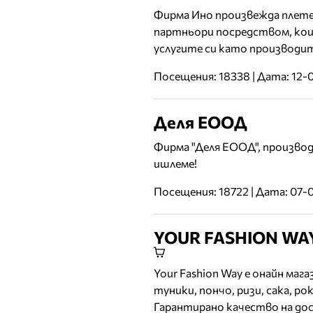
Фирма Ино произвежда плетен
партньори посредством, кои
услугите си като производит
Посещения: 18338 | Дата: 12-
Деля ЕООД
Фирма "Деля ЕООД", произво
ишлеме!
Посещения: 18722 | Дата: 07-
YOUR FASHION WA
Your Fashion Way е онайн маг
туники, пончо, ризи, сака, ро
Гарантирано качество на до