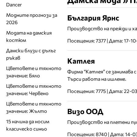
Dancer
Модните прогнози за
България Ярнс
2026
Производство на прежди и ха
Модата на дамския
костюм
Посещения: 7377 | Дата: 17-10
Дамски блузи с дълъг
ръкав
Катлея
Цветовете и тяхното
Фирма “Катлея” се занимава 
значение: Бяло
Търси работа на ишлеме.
Цветовете и тяхното
Посещения: 7775 | Дата: 22-0
значение: Червено
Цветовете и тяхното
Визо ООД
значение: Жълто
15 начина да носим
Производство на плетени пул
класическо синьо
Посещения: 8740 | Дата: 14-0