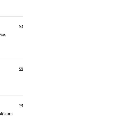
ме.
ики от