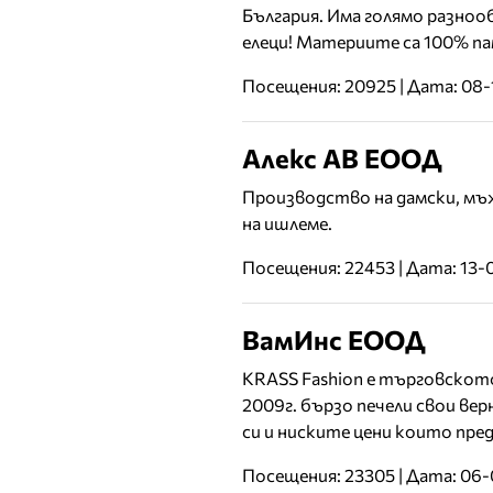
България. Има голямо разнооб
елеци! Материите са 100% пам
Посещения: 20925 | Дата: 08-
Алекс АВ ЕООД
Производство на дамски, мъ
на ишлеме.
Посещения: 22453 | Дата: 13-
ВамИнс ЕООД
KRASS Fashion е търговското
2009г. бързо печели свои вер
си и ниските цени които пред
Посещения: 23305 | Дата: 06-