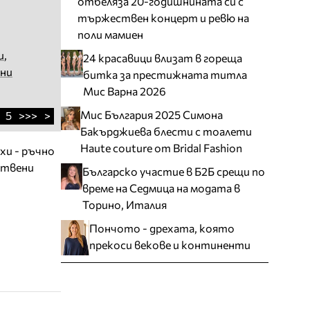
отбеляза 20-годишнината си с
тържествен концерт и ревю на
поли мамиен
и
,
24 красавици влизат в гореща
ени
битка за престижната титла
Мис Варна 2026
Мис България 2025 Симона
5
>>>
>
Бакърджиева блести с тоалети
Haute couture от Bridal Fashion
хи - ръчно
ствени
Българско участие в Б2Б срещи по
време на Седмица на модата в
Торино, Италия
Пончото - дрехата, която
прекоси векове и континенти