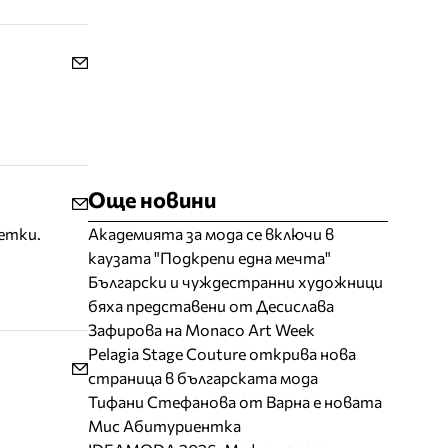
Още новини
етки.
Академията за мода се включи в
каузата "Подкрепи една мечта"
Български и чуждестранни художници
бяха представени от Десислава
Зафирова на Monaco Art Week
Pelagia Stage Couture открива нова
страница в българската мода
Тифани Стефанова от Варна е новата
Мис Абитуриентка