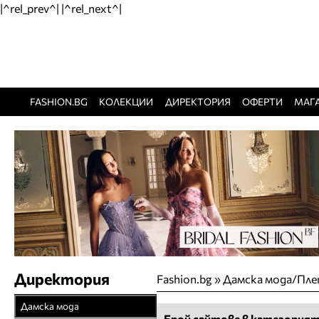
|^rel_prev^| |^rel_next^|
FASHION.BG
КОЛЕКЦИИ
ДИРЕКТОРИЯ
ОФЕРТИ
МАГ
Директория
Fashion.bg
»
Дамска мода/Пле
Дамска мода
Брой сайтове в категорият