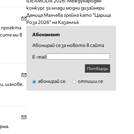
IDEAMODA 2026: Международен
конкурс за млади модни дизайнери
Деница Малчева грейна като "Царица
Роза 2026" на Казанлък
и проектa
Абонамент
сите ми в
Абонирай се за новото в сайта
E-mail
Потвърди
абонирай се
отпиши се
и, шалове.
рма.