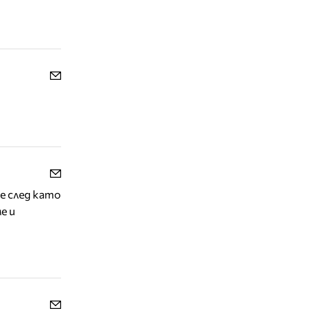
е след като
е и