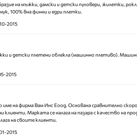
разие на мъжки, дамски и детски пуловери, жилетки, рокл
ук, 100% вна финни и едри плетки.
10-2015
жки и детски плетени облекла (машинно плетиво). Маши
05-2015
 име на фирма Вам Инс Еоод. Основана сравнително скоро
ни клиенти. Марката се налага на пазара с качество на пр
лага на своите клиенти.
01-2015