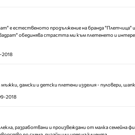
ат" е естественото продължение на брандa "Плетчица" 
 Квадрат" обединява страстта ми към плетенето и интере
1-2018
мъжки, дамски и детски плетени изделия - пуловери, шапк
09-2018
екла, разработвани и произвеждани от малка семейна фи
водство по схема, дизайн или идея на клиента.