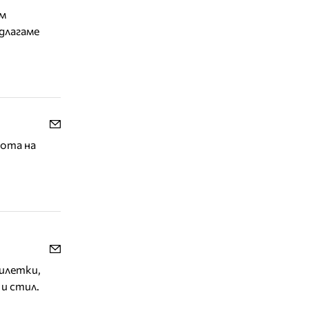
им
длагаме
бота на
жилетки,
 и стил.