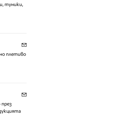
и, туники,
нно плетиво
 през
одукцията