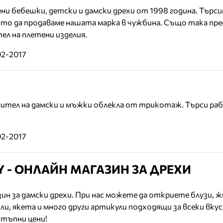
и бебешки, детски и дамски дрехи от 1998 година. Търс
то да продаваме нашата марка в чужбина. Също така пре
ел на плетени изделия.
02-2017
дител на дамски и мъжки облекла от трикотаж. Търси ра
02-2017
Y - ОНЛАЙН МАГАЗИН ЗА ДРЕХИ
азин за дамски дрехи. При нас можете да откриете блузи, 
кли, якета и много други артикули подходящи за всеки вкус
стъпни цени!