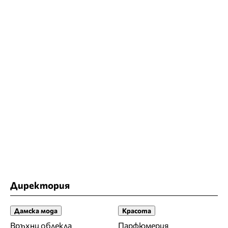
Директория
Дамска мода
Красота
Връхни облекла
Парфюмерия