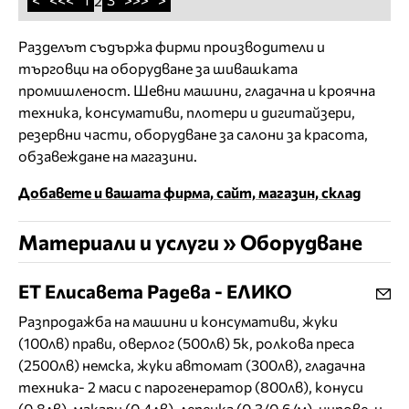
2
Разделът съдържа фирми производители и
търговци на оборудване за шивашката
промишленост. Шевни машини, гладачна и кроячна
техника, консумативи, плотери и дигитайзери,
резервни части, оборудване за салони за красота,
обзавеждане на магазини.
Добавете и вашата фирма, сайт, магазин, склад
Материали и услуги » Оборудване
ЕТ Елисавета Радева - ЕЛИКО
Разпродажба на машини и консумативи, жуки
(100лв) прави, оверлог (500лв) 5к, ролкова преса
(2500лв) немска, жуки автомат (300лв), гладачна
техника- 2 маси с парогенератор (800лв), конуси
(0.8лв), макари (0.4лв), лепенка (0.3/0.6/м), ципове, и