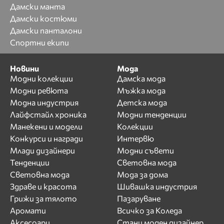
Дамски манта
Дамски костюми
Дамски панталони
Спортни екипи
Новини
Мода
Модни колекции
Дамска мода
Модни ревюта
Мъжка мода
Модна индустрия
Детска мода
Лайфстайл хроника
Модни тенденции
Манекени и модели
Колекции
Конкурси и награди
Интервю
Млади дизайнери
Модни съвети
Тенденции
Световна мода
Световна мода
Мода за дома
Здраве и красота
Шивашка индустрия
Грижи за тялото
Пазаруване
Аромати
Всичко за Коледа
Аксесоари
Стани моден дизайнер