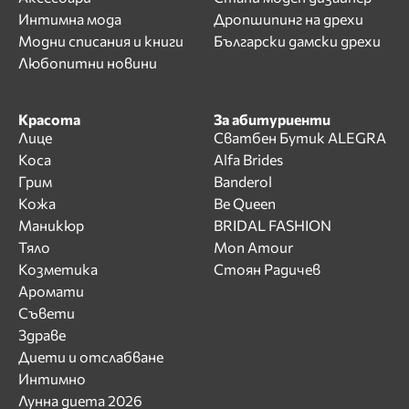
Интимна мода
Дропшипинг на дрехи
Модни списания и книги
Български дамски дрехи
Любопитни новини
Красота
За абитуриенти
Лице
Сватбен Бутик ALEGRA
Коса
Alfa Brides
Грим
Banderol
Кожа
Be Queen
Маникюр
BRIDAL FASHION
Тяло
Mon Amour
Козметика
Стоян Радичев
Аромати
Съвети
Здраве
Диети и отслабване
Интимно
Лунна диета 2026