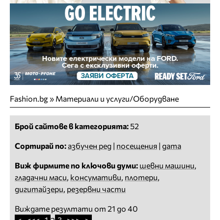
Fashion.bg
»
Материали и услуги/Оборудване
Брой сайтове в категорията:
52
Сортирай по:
азбучен ред
|
посещения
|
дата
Виж фирмите по ключови думи:
шевни машини
,
гладачни маси
,
консумативи
,
плотери
,
дигитайзери
,
резервни части
Виждате резултати от 21 до 40
<
<<<
1
3
>>>
>