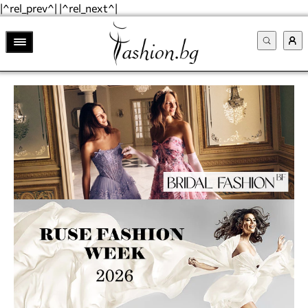
|^rel_prev^| |^rel_next^|