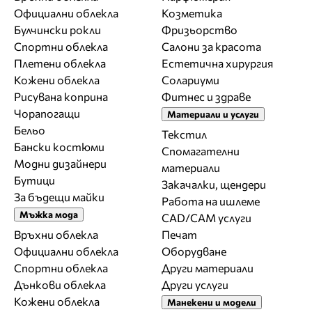
Официални облекла
Козметика
Булчински рокли
Фризьорство
Спортни облекла
Салони за красота
Плетени облекла
Естетична хирургия
Кожени облекла
Солариуми
Рисувана коприна
Фитнес и здраве
Чорапогащи
Материали и услуги
Бельо
Текстил
Бански костюми
Спомагателни
Модни дизайнери
материали
Бутици
Закачалки, щендери
За бъдещи майки
Работа на ишлеме
Мъжка мода
CAD/CAM услуги
Връхни облекла
Печат
Официални облекла
Оборудване
Спортни облекла
Други материали
Дънкови облекла
Други услуги
Кожени облекла
Манекени и модели