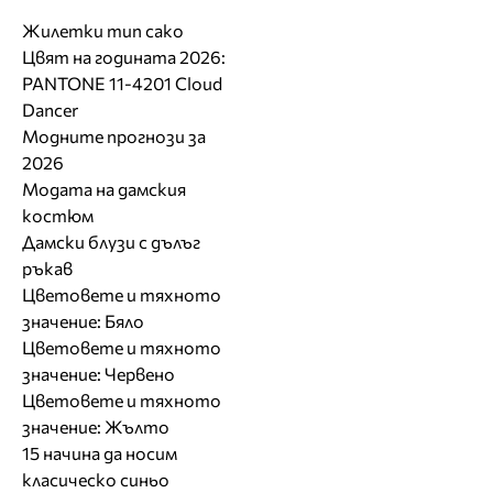
Жилетки тип сако
Цвят на годината 2026:
PANTONE 11-4201 Cloud
Dancer
Модните прогнози за
2026
Модата на дамския
костюм
Дамски блузи с дълъг
ръкав
Цветовете и тяхното
значение: Бяло
Цветовете и тяхното
значение: Червено
Цветовете и тяхното
значение: Жълто
15 начина да носим
класическо синьо