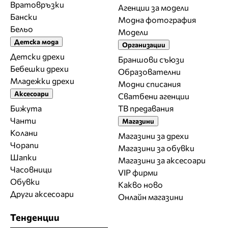
Вратовръзки
Агенции за модели
Бански
Модна фотография
Бельо
Модели
Детска мода
Организации
Детски дрехи
Браншови съюзи
Бебешки дрехи
Образователни
Младежки дрехи
Модни списания
Аксесоари
Сватбени агенции
Бижута
ТВ предавания
Чанти
Магазини
Колани
Магазини за дрехи
Чорапи
Магазини за обувки
Шапки
Магазини за aксесоари
Часовници
VIP фирми
Обувки
Какво ново
Други аксесоари
Онлайн магазини
Тенденции