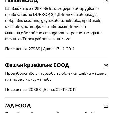
Шивашки цех с 25 човека и модерно оборудване-
прави машини DURKOP, 3,4,5-конечни оверлози,
покривни машини, двуигловка, пикирка, прав илик,
илик око, понт, филет автомат, копчена
машина,обособено стандартно кроене и гладачна
техника.Търси работа на ишлеме
Посещения: 27989 | Дата: 17-11-2011
Фешън криейшънс ЕООД
Производство и търговия с облекла, шевни машини,
платове и консумативи.
Посещения: 20888 | Дата: 02-11-2011
МД ЕООД