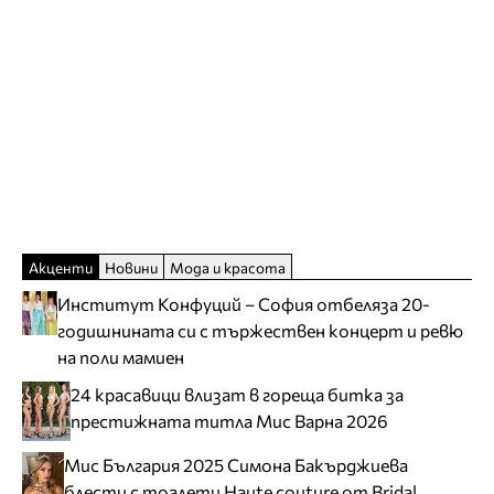
Акценти
Новини
Мода и красота
Институт Конфуций – София отбеляза 20-
годишнината си с тържествен концерт и ревю
на поли мамиен
24 красавици влизат в гореща битка за
престижната титла Мис Варна 2026
Мис България 2025 Симона Бакърджиева
блести с тоалети Haute couture от Bridal