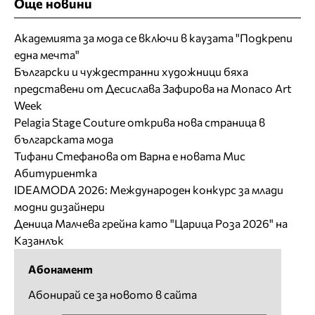
Още новини
Академията за мода се включи в каузата "Подкрепи
една мечта"
Български и чуждестранни художници бяха
представени от Десислава Зафирова на Monaco Art
Week
Pelagia Stage Couture открива нова страница в
българската мода
Тифани Стефанова от Варна е новата Мис
Абитуриентка
IDEAMODA 2026: Международен конкурс за млади
модни дизайнери
Деница Малчева грейна като "Царица Роза 2026" на
Казанлък
Абонамент
Абонирай се за новото в сайта