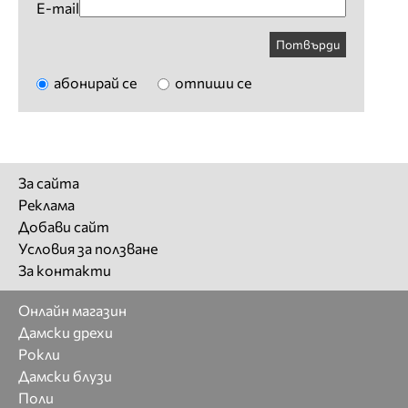
E-mail
Потвърди
абонирай се
отпиши се
За сайта
Реклама
Добави сайт
Условия за ползване
За контакти
Онлайн магазин
Дамски дрехи
Рокли
Дамски блузи
Поли