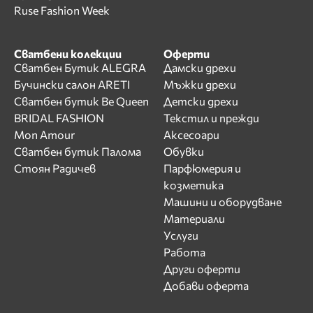
Ruse Fashion Week
Сватбени колекции
Оферти
Сватбен Бутик ALEGRA
Дамски дрехи
Бучински салон ARETI
Мъжки дрехи
Сватбен бутик Be Queen
Детски дрехи
BRIDAL FASHION
Текстил и прежди
Mon Amour
Аксесоари
Сватбен бутик Палома
Обувки
Стоян Радичев
Парфюмерия и
козметика
Машини и оборудване
Материали
Услуги
Работа
Други оферти
Добави оферта