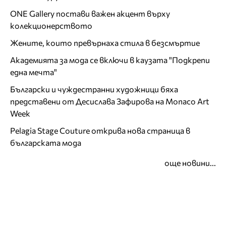
ONE Gallery постави важен акцент върху
колекционерството
Жените, които превърнаха стила в безсмъртие
Академията за мода се включи в каузата "Подкрепи
една мечта"
Български и чуждестранни художници бяха
представени от Десислава Зафирова на Monaco Art
Week
Pelagia Stage Couture открива нова страница в
българската мода
още новини...