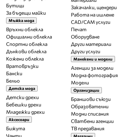
Бутици
Закачалки, щендери
За бъдещи майки
Работа на ишлеме
Мъжка мода
CAD/CAM услуги
Връхни облекла
Печат
Официални облекла
Оборудване
Спортни облекла
Други материали
Дънкови облекла
Други услуги
Кожени облекла
Манекени и модели
Вратовръзки
Агенции за модели
Бански
Модна фотография
Бельо
Модели
Детска мода
Организации
Детски дрехи
Браншови съюзи
Бебешки дрехи
Образователни
Младежки дрехи
Модни списания
Аксесоари
Сватбени агенции
Бижута
ТВ предавания
Чанти
Магазини