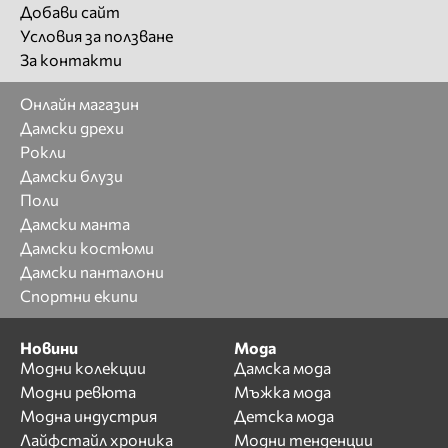
Добави сайт
Условия за ползване
За контакти
Онлайн магазин
Дамски дрехи
Рокли
Дамски блузи
Поли
Дамски манта
Дамски костюми
Дамски панталони
Спортни екипи
Новини
Мода
Модни колекции
Дамска мода
Модни ревюта
Мъжка мода
Модна индустрия
Детска мода
Лайфстайл хроника
Модни тенденции