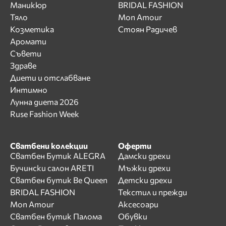
Маникюр
BRIDAL FASHION
Тяло
Mon Amour
Козметика
Стоян Радичев
Аромати
Съвети
Здраве
Диети и отслабване
Интимно
Лунна диета 2026
Ruse Fashion Week
Сватбени колекции
Оферти
Сватбен Бутик ALEGRA
Дамски дрехи
Бучински салон ARETI
Мъжки дрехи
Сватбен бутик Be Queen
Детски дрехи
BRIDAL FASHION
Текстил и прежди
Mon Amour
Аксесоари
Сватбен бутик Палома
Обувки