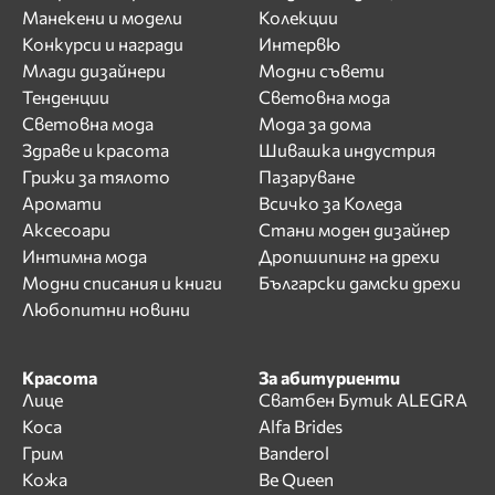
Манекени и модели
Колекции
Конкурси и награди
Интервю
Млади дизайнери
Модни съвети
Тенденции
Световна мода
Световна мода
Мода за дома
Здраве и красота
Шивашка индустрия
Грижи за тялото
Пазаруване
Аромати
Всичко за Коледа
Аксесоари
Стани моден дизайнер
Интимна мода
Дропшипинг на дрехи
Модни списания и книги
Български дамски дрехи
Любопитни новини
Красота
За абитуриенти
Лице
Сватбен Бутик ALEGRA
Коса
Alfa Brides
Грим
Banderol
Кожа
Be Queen