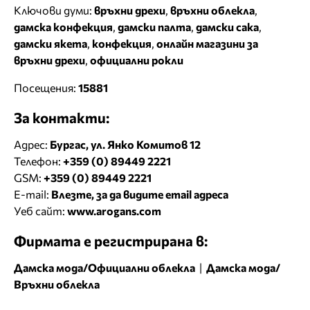
Ключови думи:
връхни дрехи
,
връхни облекла
,
дамска конфекция
,
дамски палта
,
дамски сака
,
дамски якета
,
конфекция
,
онлайн магазини за
връхни дрехи
,
официални рокли
Посещения:
15881
За контакти:
Адрес:
Бургас, ул. Янко Комитов 12
Телефон:
+359 (0) 89449 2221
GSM:
+359 (0) 89449 2221
E-mail:
Влезте, за да видите email адреса
Уеб сайт:
www.arogans.com
Фирмата е регистрирана в:
Дамска мода/Официални облекла
|
Дамска мода/
Връхни облекла