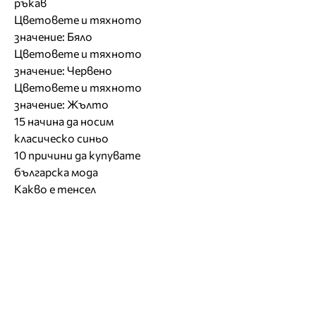
ръкав
Цветовете и тяхното
значение: Бяло
Цветовете и тяхното
значение: Червено
Цветовете и тяхното
значение: Жълто
15 начина да носим
класическо синьо
10 причини да купувате
българска мода
Какво е тенсел