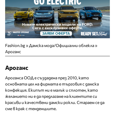
Fashion.bg
»
Дамска мода/Официални облекла
»
Ароганс
Ароганс
Ароганса ООД е създадена през 2010, като
основната цел на фирмата е търговия с дамска
конфекция. Екипът ни е малък и сплотен, като
желанието ни е да предлагаме на клиентите си
красиви и качествени дамски рокли. Стараем се да
сме в крак с тенденциите.