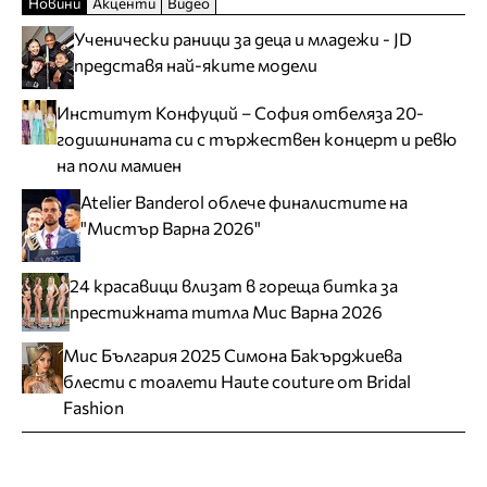
Новини
Акценти
Видео
Ученически раници за деца и младежи - JD
представя най-яките модели
Институт Конфуций – София отбеляза 20-
годишнината си с тържествен концерт и ревю
на поли мамиен
Atelier Banderol облече финалистите на
"Мистър Варна 2026"
24 красавици влизат в гореща битка за
престижната титла Мис Варна 2026
Мис България 2025 Симона Бакърджиева
блести с тоалети Haute couture от Bridal
Fashion