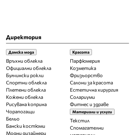
Директория
Дамска мода
Красота
Връхни облекла
Парфюмерия
Официални облекла
Козметика
Булчински рокли
Фризьорство
Спортни облекла
Салони за красота
Плетени облекла
Естетична хирургия
Кожени облекла
Солариуми
Рисувана коприна
Фитнес и здраве
Чорапогащи
Материали и услуги
Бельо
Текстил
Бански костюми
Спомагателни
Модни дизайнери
материали