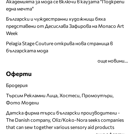
Академията за мода се включи в каузата "Подкрепи
една мечта"
Български и чуждестранни художници бяха
представени от Десислава Зафирова на Monaco Art
Week
Pelagia Stage Couture открива нова страница в
българската мода
още новини...
Оферти
Бродерия
Търсим Рекламни Лица, Хостеси, Промоутъри,
Фото Модели
Датска фирма търси български производители -
The Danish company, Oliz/Koko-Nora seeks companies
that can sew together various sensory aid products