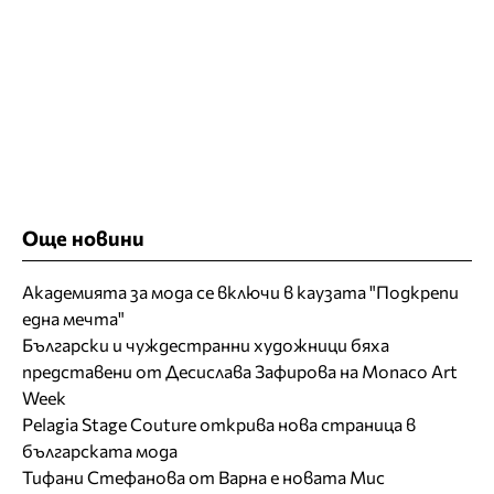
Още новини
Академията за мода се включи в каузата "Подкрепи
една мечта"
Български и чуждестранни художници бяха
представени от Десислава Зафирова на Monaco Art
Week
Pelagia Stage Couture открива нова страница в
българската мода
Тифани Стефанова от Варна е новата Мис