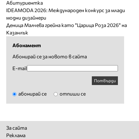
Абитуриентка
IDEAMODA 2026: Международен конкурс за млади
модни дизайнери
Деница Малчева грейна като "Царица Роза 2026" на
Казанлък
Абонамент
Абонирай се за новото в сайта
E-mail
Потвърди
абонирай се
отпиши се
За сайта
Реклама