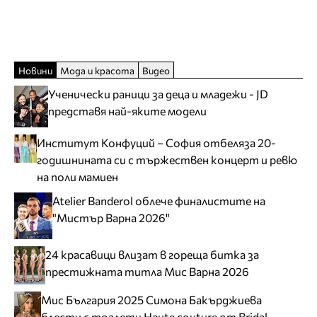
Новини
Мода и красота
Видео
Ученически раници за деца и младежи - JD
представя най-яките модели
Институт Конфуций – София отбеляза 20-
годишнината си с тържествен концерт и ревю
на поли мамиен
Atelier Banderol облече финалистите на
"Мистър Варна 2026"
24 красавици влизат в гореща битка за
престижната титла Мис Варна 2026
Мис България 2025 Симона Бакърджиева
блести с тоалети Haute couture от Bridal