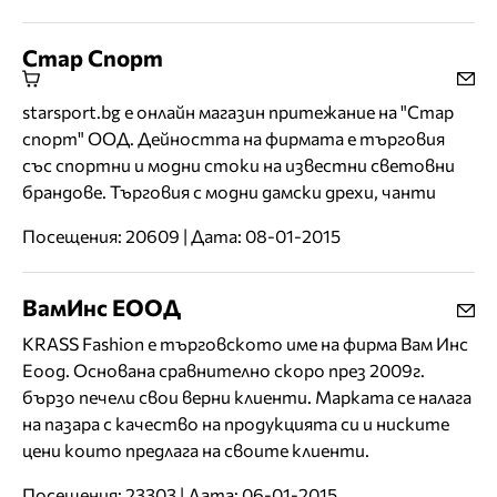
Стар Спорт
starsport.bg е онлайн магазин притежание на "Стар
спорт" ООД. Дейността на фирмата е търговия
със спортни и модни стоки на известни световни
брандове. Търговия с модни дамски дрехи, чанти
Посещения: 20609 | Дата: 08-01-2015
ВамИнс ЕООД
KRASS Fashion е търговското име на фирма Вам Инс
Еоод. Основана сравнително скоро през 2009г.
бързо печели свои верни клиенти. Марката се налага
на пазара с качество на продукцията си и ниските
цени които предлага на своите клиенти.
Посещения: 23303 | Дата: 06-01-2015