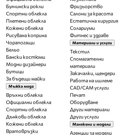
Булчински рокли
Фризьорство
Спортни облекла
Салони за красота
Плетени облекла
Естетична хирургия
Кожени облекла
Солариуми
Рисувана коприна
Фитнес и здраве
Чорапогащи
Материали и услуги
Бельо
Текстил
Бански костюми
Спомагателни
Модни дизайнери
материали
Бутици
Закачалки, щендери
За бъдещи майки
Работа на ишлеме
Мъжка мода
CAD/CAM услуги
Връхни облекла
Печат
Официални облекла
Оборудване
Спортни облекла
Други материали
Дънкови облекла
Други услуги
Кожени облекла
Манекени и модели
Вратовръзки
Агенции за модели