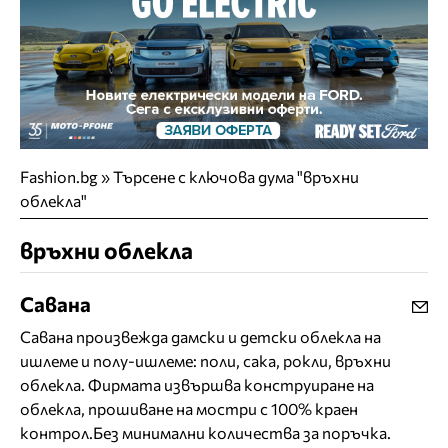
Fashion.bg
»
Търсене с ключова дума "връхни
облекла"
връхни облекла
Савана
Савана произвежда дамски и детски облекла на
ишлеме и полу-ишлеме: поли, сака, рокли, връхни
облекла. Фирмата извършва конструиране на
облекла, прошиване на мостри с 100% краен
контрол.Без минимални количества за поръчка.