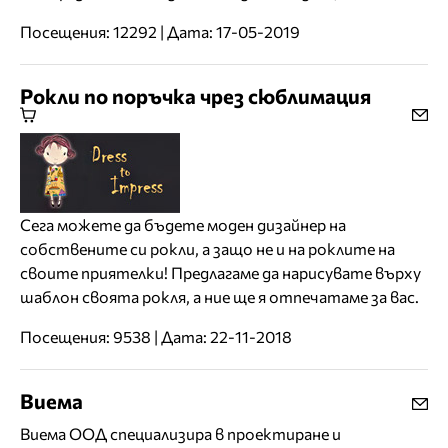
Посещения: 12292 | Дата: 17-05-2019
Рокли по поръчка чрез сюблимация
Сега можете да бъдете моден дизайнер на
собствените си рокли, а защо не и на роклите на
своите приятелки! Предлагаме да нарисувате върху
шаблон своята рокля, а ние ще я отпечатаме за вас.
Посещения: 9538 | Дата: 22-11-2018
Виема
Виема ООД специализира в проектиране и