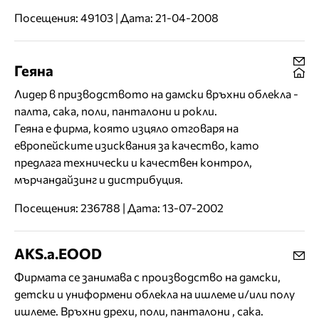
Посещения: 49103 | Дата: 21-04-2008
Геяна
Лидер в призводството на дамски връхни облекла -
палта, сака, поли, панталони и рокли.
Геяна е фирма, която изцяло отговаря на
европейските изисквания за качество, като
предлага технически и качествен контрол,
мърчандайзинг и дистрибуция.
Посещения: 236788 | Дата: 13-07-2002
AKS.a.EOOD
Фирмата се занимава с производство на дамски,
детски и униформени облекла на ишлеме и/или полу
ишлеме. Връхни дрехи, поли, панталони , сака.