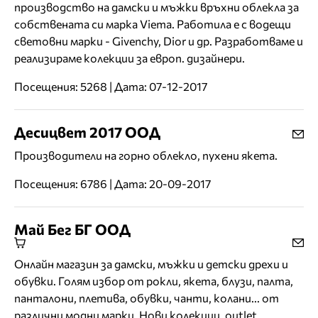
производство на дамски и мъжки връхни облекла за
собствената си марка Viema. Работила е с водещи
световни марки - Givenchy, Dior и др. Разработваме и
реализираме колекции за европ. дизайнери.
Посещения: 5268 | Дата: 07-12-2017
Десицвет 2017 ООД
Производители на горно облекло, пухени якета.
Посещения: 6786 | Дата: 20-09-2017
Май Бег БГ ООД
Онлайн магазин за дамски, мъжки и детски дрехи и
обувки. Голям избор от рокли, якета, блузи, палта,
панталони, плетива, обувки, чанти, колани... от
различни модни марки. Нови колекции, outlet,