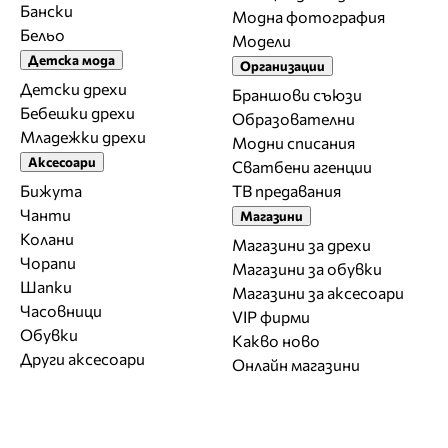
Бански
Модна фотография
Бельо
Модели
Детска мода
Организации
Детски дрехи
Браншови съюзи
Бебешки дрехи
Образователни
Младежки дрехи
Модни списания
Аксесоари
Сватбени агенции
Бижута
ТВ предавания
Чанти
Магазини
Колани
Магазини за дрехи
Чорапи
Магазини за обувки
Шапки
Магазини за aксесоари
Часовници
VIP фирми
Обувки
Какво ново
Други аксесоари
Онлайн магазини