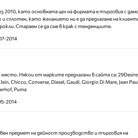
ез 2010, като основната цел на фирмата е търговия с дам
 и сплотен, като желанието ни е да предлагаме на клиент
рокли. Стараем се да сме в крак с тенденциите.
07-2014
място. Някои от марките предлагани в сайта са: 29Desires
 Klein, Chicco, Converse, Diesel, Gaudi, Giorgio Di Mare, Jean Paul
terhof, Puma
05-2014
овен предмет на дейност производство и търговия на