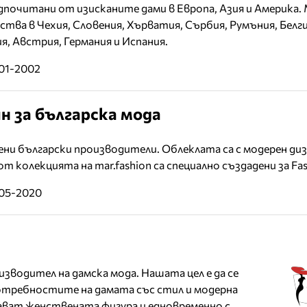
дпочитани от изисканите дами в Европа, Азия и Америка
тва в Чехия, Словения, Хърватия, Сърбия, Румъния, Белги
я, Австрия, Германия и Испания.
-01-2002
н за българска мода
ни български производители. Облеклата са с модерен диз
 колекцията на mar.fashion са специално създадени за Fas
-05-2020
зводител на дамска мода. Нашата цел е да се
отребностите на дамата със стил и модерна
ават женствената фигура и едновременно с