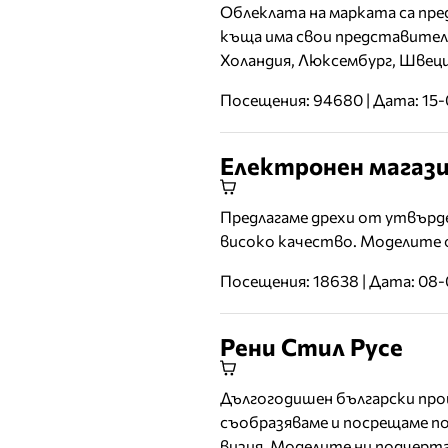
Облеклата на марката са пре
Други материали
къща има свои представителс
Други услуги
Холандия, Люксембург, Швеци
Посещения: 94680 | Дата: 15
Електронен магази
Предлагаме дрехи от утвърде
високо качество. Моделите от
Посещения: 18638 | Дата: 08
Рени Стил Русе
Дългогодишен български прои
съобразяваме и посрещаме п
визия. Моделите ни подчерт