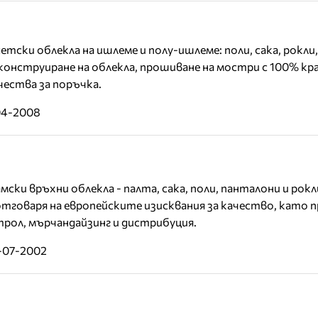
етски облекла на ишлеме и полу-ишлеме: поли, сака, рокли
онструиране на облекла, прошиване на мостри с 100% кр
ества за поръчка.
04-2008
ски връхни облекла - палта, сака, поли, панталони и рокл
отговаря на европейските изисквания за качество, като п
рол, мърчандайзинг и дистрибуция.
3-07-2002