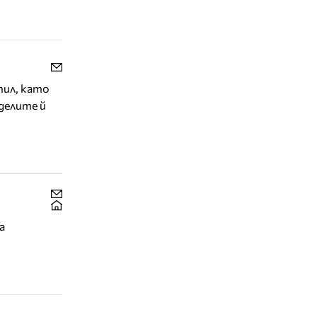
тил, като
делите й
а