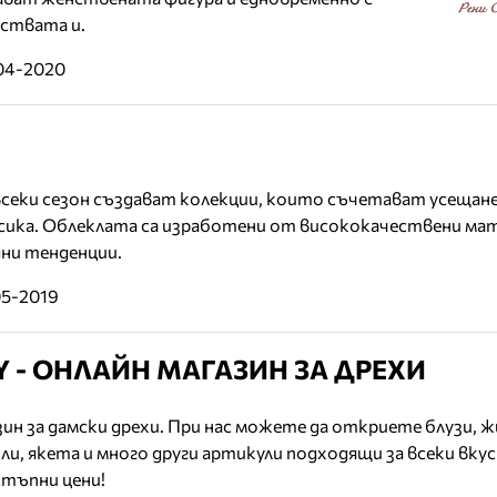
ствата и.
-04-2020
всеки сезон създават колекции, които съчетават усещан
сика. Облеклата са изработени от висококачествени мат
дни тенденции.
05-2019
Y - ОНЛАЙН МАГАЗИН ЗА ДРЕХИ
азин за дамски дрехи. При нас можете да откриете блузи, 
кли, якета и много други артикули подходящи за всеки вкус
стъпни цени!