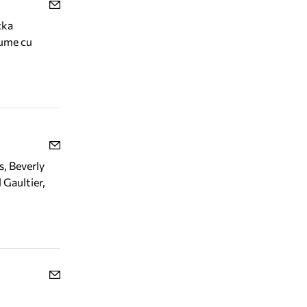
ска
ите си
, Beverly
 Gaultier,