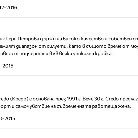
12-2016
ик Гери Петрова държи на високо качество и собствен с
лемият диапазон от силуети, като в същото време от мо
ивност подчертани във всяка уникална кройка.
0-2015
do (Кредо) е основана през 1991 г. Вече 30 г. Credo предлаг
форт и самочувствие на съвременната работеща жена.
10-2015