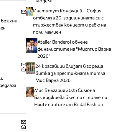
модели
Институт Конфуций – София
отбеляза 20-годишнината си с
, връхни
тържествен концерт и ревю на
аен
поли мамиен
Atelier Banderol облече
финалистите на "Мистър Варна
2026"
24 красавици влизат в гореща
битка за престижната титла
и.
Мис Варна 2026
редлага
Мис България 2025 Симона
Бакърджиева блести с тоалети
Haute couture от Bridal Fashion