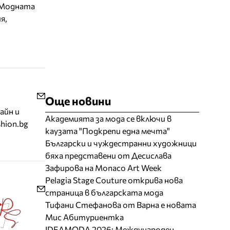
. Модната
я,
Още новини
айн и
Академията за мода се включи в
hion.bg
каузата "Подкрепи една мечта"
Български и чуждестранни художници
бяха представени от Десислава
Зафирова на Monaco Art Week
Pelagia Stage Couture открива нова
страница в българската мода
Тифани Стефанова от Варна е новата
Мис Абитуриентка
IDEAMODA 2026: Международен