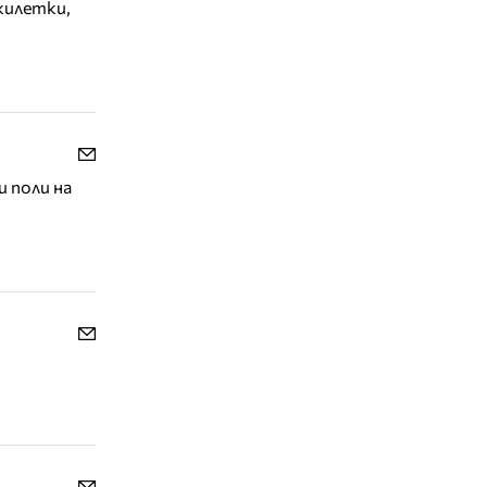
жилетки,
и поли на