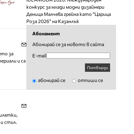
конкурс за млади модни дизайнери
Деница Малчева грейна като "Царица
Роза 2026" на Казанлък
Абонамент
Абонирай се за новото в сайта
ето за
E-mail
ериали и са
Потвърди
абонирай се
отпиши се
жилетки,
 и стил.