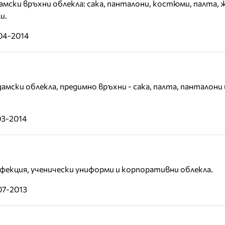
мски връхни облекла: сака, панталони, костюми, палта, 
и.
-04-2014
мски облекла, предимно връхни - сака, палта, панталони 
03-2014
фекция, ученически униформи и корпоративни облекла.
07-2013