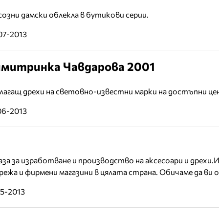
созни дамски облекла в бутикови серии.
07-2013
 Димитринка Чавдарова 2001
едлагащ дрехи на световно-известни марки на достъпни це
06-2013
аза за изработване и производство на аксесоари и дрехи.
ежа и фирмени магазини в цялата страна. Обичаме да ви 
05-2013