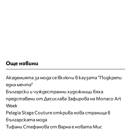
Още новини
Академията за мода се включи в каузата "Подкрепи
една мечта"
Български и чуждестранни художници бяха
представени от Десислава Зафирова на Monaco Art
Week
Pelagia Stage Couture открива нова страница в
българската мода
Тифани Стефанова от Варна е новата Мис