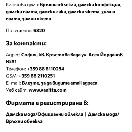
Ключови думи:
връхни облекла
,
дамска конфекция
,
дамски палта
,
дамски сака
,
дамски якета
,
зимни
палта
,
зимни якета
Посещения:
6820
За контакти:
Адрес:
София, кв. Кръстова вада ул. Асен Йорданов
№61
Телефон:
+359 88 8110254
GSM:
+359 88 2110251
E-mail:
Влезте, за да видите email адреса
Уеб сайт:
www.vanitta.com
Фирмата е регистрирана в:
Дамска мода/Официални облекла
|
Дамска мода/
Връхни облекла