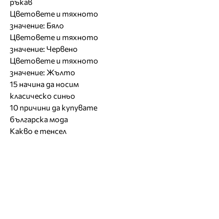
ръкав
Цветовете и тяхното
значение: Бяло
Цветовете и тяхното
значение: Червено
Цветовете и тяхното
значение: Жълто
15 начина да носим
класическо синьо
10 причини да купувате
българска мода
Какво е тенсел