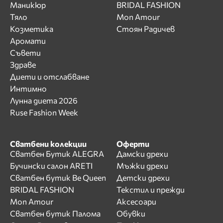
Маникюр
BRIDAL FASHION
Тяло
Mon Amour
Козметика
Стоян Радичев
Аромати
Съвети
Здраве
Диети и отслабване
Интимно
Лунна диета 2026
Ruse Fashion Week
Сватбени колекции
Оферти
Сватбен Бутик ALEGRA
Дамски дрехи
Бучински салон ARETI
Мъжки дрехи
Сватбен бутик Be Queen
Детски дрехи
BRIDAL FASHION
Текстил и прежди
Mon Amour
Аксесоари
Сватбен бутик Палома
Обувки