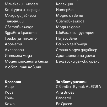
Манекени и модели
Колекции
Конкурси и награди
Интервю
Млади дизайнери
Модни съвети
Тенденции
Световна мода
Световна мода
Мода за дома
Здраве и красота
Шивашка индустрия
Грижи за тялото
Пазаруване
Аромати
Всичко за Коледа
Аксесоари
Стани моден дизайнер
Интимна мода
Дропшипинг на дрехи
Модни списания и книги
Български дамски дрехи
Любопитни новини
Красота
За абитуриенти
Лице
Сватбен Бутик ALEGRA
Коса
Alfa Brides
Грим
Banderol
Кожа
Be Queen