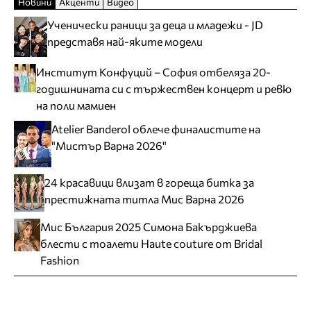
Новини
Акценти
Видео
Ученически раници за деца и младежи - JD
представя най-яките модели
Институт Конфуций – София отбеляза 20-
годишнината си с тържествен концерт и ревю
на поли мамиен
Atelier Banderol облече финалистите на
"Мистър Варна 2026"
24 красавици влизат в гореща битка за
престижната титла Мис Варна 2026
Мис България 2025 Симона Бакърджиева
блести с тоалети Haute couture от Bridal
Fashion