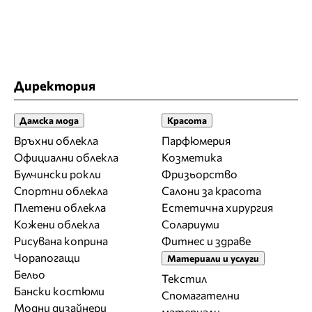
Директория
Дамска мода
Красота
Връхни облекла
Парфюмерия
Официални облекла
Козметика
Булчински рокли
Фризьорство
Спортни облекла
Салони за красота
Плетени облекла
Естетична хирургия
Кожени облекла
Солариуми
Рисувана коприна
Фитнес и здраве
Чорапогащи
Материали и услуги
Бельо
Текстил
Бански костюми
Спомагателни
Модни дизайнери
материали