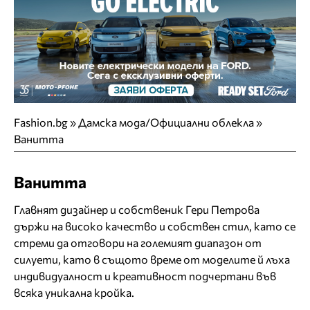
Fashion.bg
»
Дамска мода/Официални облекла
»
Ванитта
Ванитта
Главнят дизайнер и собственик Гери Петрова
държи на високо качество и собствен стил, като се
стреми да отговори на големият диапазон от
силуети, като в същото време от моделите й лъха
индивидуалност и креативност подчертани във
всяка уникална кройка.