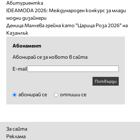
Абитуриентка
IDEAMODA 2026: Международен конкурс за млади
модни дизайнери
Деница Малчева грейна като "Царица Роза 2026" на
Казанлък
Абонамент
Абонирай се за новото в сайта
E-mail
Потвърди
абонирай се
отпиши се
За сайта
Реклама