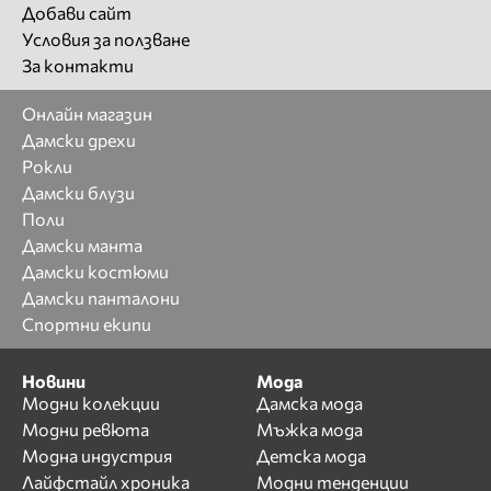
Добави сайт
Условия за ползване
За контакти
Онлайн магазин
Дамски дрехи
Рокли
Дамски блузи
Поли
Дамски манта
Дамски костюми
Дамски панталони
Спортни екипи
Новини
Мода
Модни колекции
Дамска мода
Модни ревюта
Мъжка мода
Модна индустрия
Детска мода
Лайфстайл хроника
Модни тенденции