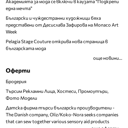
Академията за мода се включи в каузата "Подкрепи
една мечта"
Български и чуждестранни художници бяха
представени от Десислава Зафирова на Monaco Art
Week
Pelagia Stage Couture открива нова страница в
българската мода
още новини...
Оферти
Бродерия
Търсим Рекламни Лица, Хостеси, Промоутъри,
Фото Модели
Датска фирма търси български производители -
The Danish company, Oliz/Koko-Nora seeks companies
that can sew together various sensory aid products