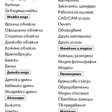
Бутици
Закачалки, щендери
За бъдещи майки
Работа на ишлеме
Мъжка мода
CAD/CAM услуги
Връхни облекла
Печат
Официални облекла
Оборудване
Спортни облекла
Други материали
Дънкови облекла
Други услуги
Кожени облекла
Манекени и модели
Вратовръзки
Агенции за модели
Бански
Модна фотография
Бельо
Модели
Детска мода
Организации
Детски дрехи
Браншови съюзи
Бебешки дрехи
Образователни
Младежки дрехи
Модни списания
Аксесоари
Сватбени агенции
Бижута
ТВ предавания
Чанти
Магазини