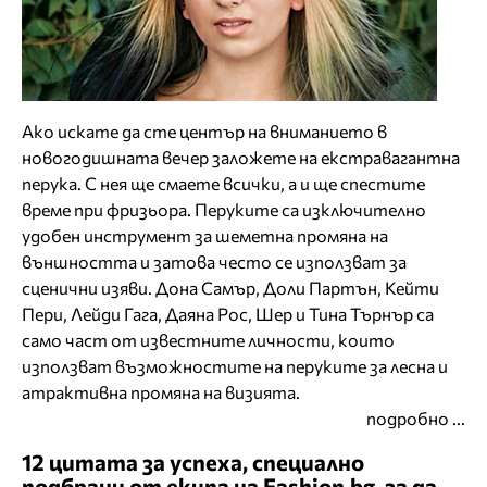
Ако искате да сте център на вниманието в
новогодишната вечер заложете на екстравагантна
перука. С нея ще смаете всички, а и ще спестите
време при фризьора. Перуките са изключително
удобен инструмент за шеметна промяна на
външността и затова често се използват за
сценични изяви. Дона Самър, Доли Партън, Кейти
Пери, Лейди Гага, Даяна Рос, Шер и Тина Търнър са
само част от известните личности, които
използват възможностите на перуките за лесна и
атрактивна промяна на визията.
подробно ...
12 цитата за успеха, специално
подбрани от екипа на Fashion.bg, за да