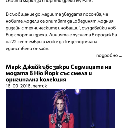
своята марка за спортни дрехи Ivy Park.
В съобщение до медиите звездата посочва, че
новите модели се опитват да „обединят модния
дизайн с техническите иновации“, създавайки нов
вид спортни дрехи. Линията е пусната в продажба
на 22 септември и може да бъде поръчана
единствено онлайн.
подробно ...
Марк Джейкъбс закри Седмицата на
модата в Ню Йорк със смела и
оригинална колекция
16-09-2016, петък