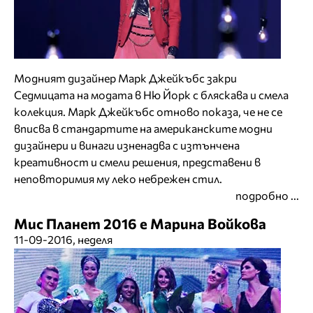
Модният дизайнер Марк Джейкъбс закри
Седмицата на модата в Ню Йорк с бляскава и смела
колекция. Марк Джейкъбс отново показа, че не се
вписва в стандартите на американските модни
дизайнери и винаги изненадва с изтънчена
креативност и смели решения, представени в
неповторимия му леко небрежен стил.
подробно ...
Мис Планет 2016 е Марина Войкова
11-09-2016, неделя