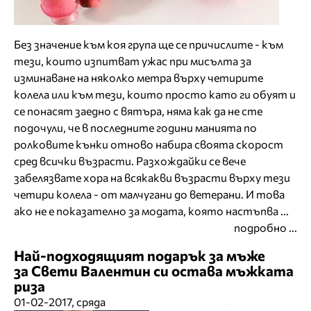
Без значение към коя група ще се причислите - към
тези, които изпитват ужас при мисълта за
изминаване на няколко метра върху четирите
колела или към тези, които просто като ги обуят и
се понасят заедно с вятъра, няма как да не сте
подочули, че в последните години манията по
ролковите кънки отново набира своята скорост
сред всички възрасти. Разхождайки се вече
забелязвате хора на всякакви възрасти върху тези
четири колела - от малчугани до ветерани. И това
ако не е показателно за модата, която настъпва ...
подробно ...
Най-подходящият подарък за мъже
за Свети Валентин си остава мъжката
риза
01-02-2017, сряда