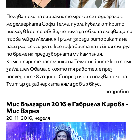
Ползватели на социалните мрежи се подиграха с
моделиерката Софи Телле, публикувала открито
писмо, в което обяви, че няма да облича следващата
първа лейди Мелания Тръмп заради риториката на
расизма, сексизма и ксенофобията на нейния съпруг
по време на предизборната му кампания.
Коментарите напомниха на Телле нейните костюми
за Мишел Обама, с която тя работеше през
последните 8 години. Според някои ползватели на
Туитър дизайнерката няма добър вкус.
подробно ...
Мис България 2016 е Габриела Кирова -
Мис Варна
20-11-2016, неделя