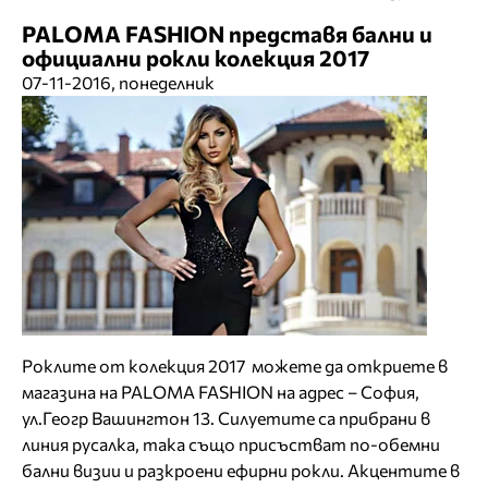
PALOMA FASHION представя бални и
официални рокли колекция 2017
07-11-2016, понеделник
Роклите от колекция 2017 можете да откриете в
магазина на PALOMA FASHION на адрес – София,
ул.Геогр Вашингтон 13. Силуетите са прибрани в
линия русалка, така също присъстват по-обемни
бални визии и разкроени ефирни рокли. Акцентите в