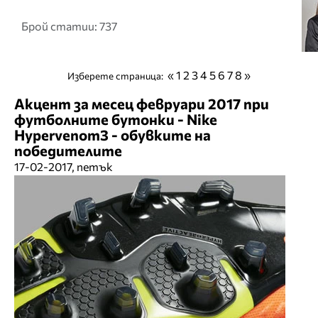
Брой статии: 737
«
1
2
3
4
5
6
7
8
»
Изберете страница:
Акцент за месец февруари 2017 при
футболните бутонки - Nike
Hypervenom3 - обувките на
победителите
17-02-2017, петък