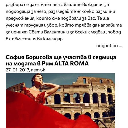
разбира се да е съчетана с вашите виждания за
подходяща за него, разгледайте няколко различни
предложения, които сме подбрали за Вас. Те ще
улеснят трудния избор, който трябва да направите
за идният Свети Валентин и за всеки следващ повод
в съвместния ви календар.
подробно ...
София Борисова ще участва в седмица
на модата в Рим ALTA ROMA
27-01-2017, петък