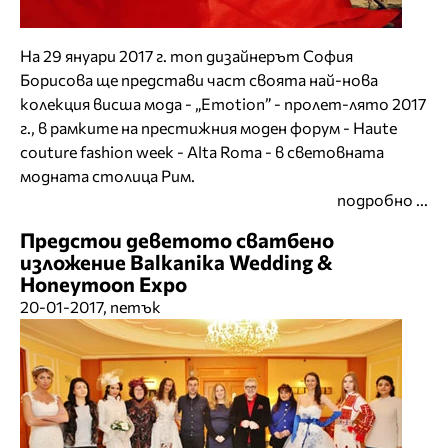
На 29 януари 2017 г. топ дизайнерът София
Борисова ще представи част своята най-нова
колекция висша мода - „Emotion” - пролет-лято 2017
г., в рамките на престижния моден форум - Haute
couture fashion week - Alta Roma - в световната
модната столица Рим.
подробно ...
Предстои деветото сватбено
изложение Balkanika Wedding &
Honeymoon Expo
20-01-2017, петък