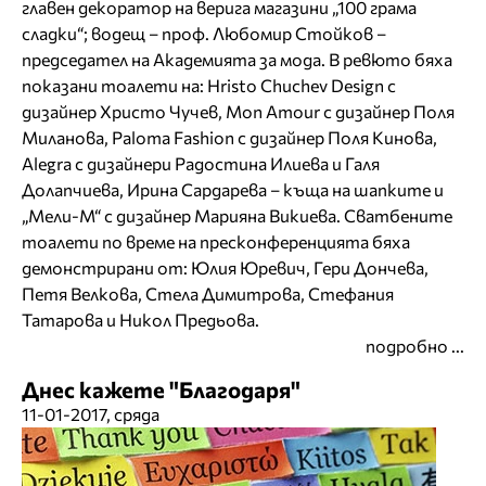
главен декоратор на верига магазини „100 грама
сладки“; водещ – проф. Любомир Стойков –
председател на Академията за мода. В ревюто бяха
показани тоалети на: Hristo Chuchev Design с
дизайнер Христо Чучев, Mon Amour с дизайнер Поля
Миланова, Paloma Fashion с дизайнер Поля Кинова,
Alegra с дизайнери Радостина Илиева и Галя
Долапчиева, Ирина Сардарева – къща на шапките и
„Мели-М“ с дизайнер Марияна Викиева. Сватбените
тоалети по време на пресконференцията бяха
демонстрирани от: Юлия Юревич, Гери Дончева,
Петя Велкова, Стела Димитрова, Стефания
Татарова и Никол Предьова.
подробно ...
Днес кажете "Благодаря"
11-01-2017, сряда