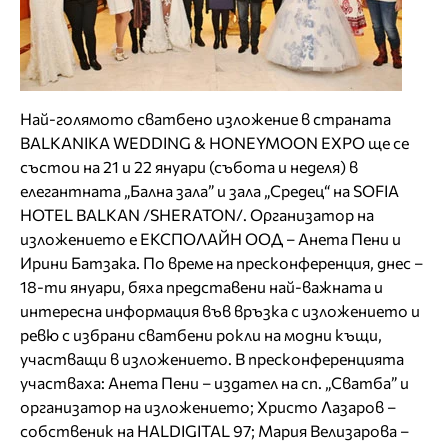
Най-голямото сватбено изложение в страната
BALKANIKA WEDDING & HONEYMOON EXPO ще се
състои на 21 и 22 януари (събота и неделя) в
елегантната „Бална зала” и зала „Средец“ на SOFIA
HOTEL BALKAN /SHERATON/. Oρганизатор на
изложението е ЕКСПОЛАЙН ООД – Анета Пени и
Ирини Батзака. По време на пресконференция, днес –
18-ти януари, бяха представени най-важната и
интересна информация във връзка с изложението и
ревю с избрани сватбени рокли на модни къщи,
участващи в изложението. В пресконференцията
участваха: Анета Пени – издател на сп. „Сватба” и
организатор на изложението; Христо Лазаров –
собственик на HALDIGITAL 97; Мария Велизарова –