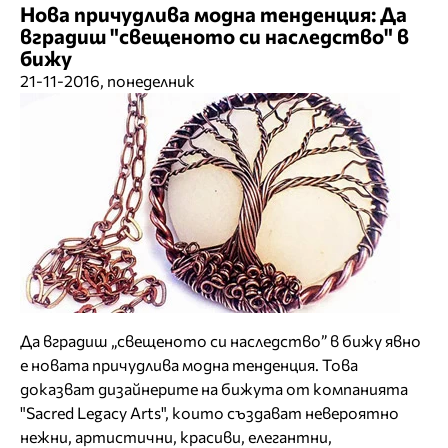
Нова причудлива модна тенденция: Да
вградиш "свещеното си наследство" в
бижу
21-11-2016, понеделник
Да вградиш „свещеното си наследство” в бижу явно
е новата причудлива модна тенденция. Това
доказват дизайнерите на бижута от компанията
"Sacred Legacy Arts", които създават невероятно
нежни, артистични, красиви, елегантни,