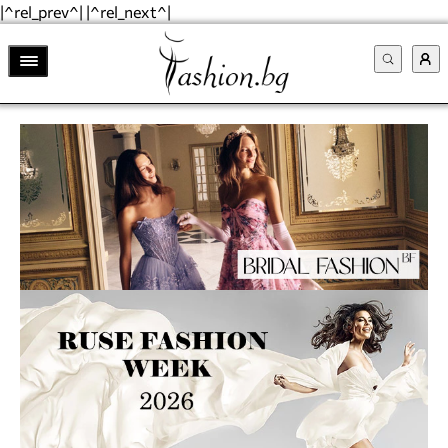
|^rel_prev^| |^rel_next^|