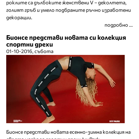
роклите са дълбоките женствени V – деколтета,
голият гръб и умело подбраните ръчно изработени
декорации.
подробно ...
Бионсе представи новата си колекция
спортни дрехи
01-10-2016, събота
Бионсе представи новата есенно-зимна колекция на