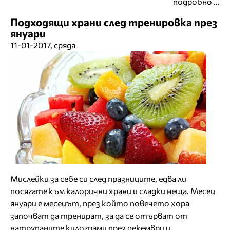
подробно ...
Подходящи храни след тренировка през
януари
11-01-2017, сряда
Мислейки за себе си след празниците, едва ли
посягате към калорични храни и сладки неща. Месец
януари е месецът, през който повечето хора
започват да тренират, за да се отърват от
натрупаните килограми през декември и