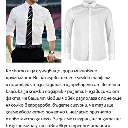
Колкото и да е учудващо, дори мигновено
хрумналите Ви на първо четене мъжки парфюм
и портфейл тази година са изпреварени от вечната
класика за мъжки подарък - ризата. Независимо от
факта, че вашият любим човек разполага с поне още
няколко в гардероба, бъдете сигурни, че тази ще
заеме абсолютно почетно и негласно признато
първо място за него. За да сме сигурни, че ризата ще
бъде идеална за неговия вкус и предпочитания и