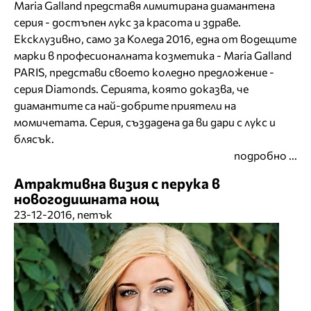
Maria Galland представя лимитирана диамантена
серия - достъпен лукс за красота и здраве.
Ексклузивно, само за Коледа 2016, една от водещите
марки в професионалната козметика - Maria Galland
PARIS, представи своето коледно предложение -
серия Diamonds. Серията, която доказва, че
диамантите са най-добрите приятели на
момичетата. Серия, създадена да ви дари с лукс и
блясък.
подробно ...
Атрактивна визия с перука в
новогодишната нощ
23-12-2016, петък