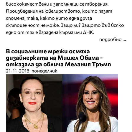
висококачествени и запомнящи се творения.
Произведения на ювелирството, които пазят
спомена, така, както нито една друга
скъпоценност не може. Защо ли? Защото във всяко
едно от тях е вградена кърма или ДНК.
подробно ...
В социалните мрежи осмяха
дизайнерката на Мишел Обама -
отказала да облича Мелания Тръмп
21-11-2016, понеделник