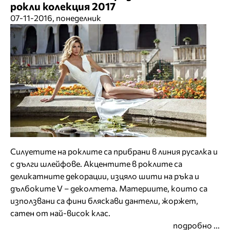
рокли колекция 2017
07-11-2016, понеделник
Силуетите на роклите са прибрани в линия русалка и
с дълги шлейфове. Акцентите в роклите са
деликатните декорации, изцяло шити на ръка и
дълбоките V – деколтета. Материите, които са
използвани са фини бляскави дантели, жоржет,
сатен от най-висок клас.
подробно ...