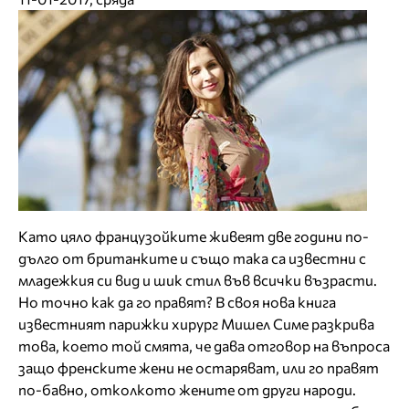
Като цяло французойките живеят две години по-
дълго от британките и също така са известни с
младежкия си вид и шик стил във всички възрасти.
Но точно как да го правят? В своя нова книга
известният парижки хирург Мишел Симе разкрива
това, което той смята, че дава отговор на въпроса
защо френските жени не остаряват, или го правят
по-бавно, отколкото жените от други народи.