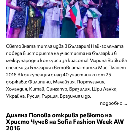
Световната титла идва в България! Най-голямата
победа в историята на участията на българки в
международни конкурси за красота! Марина Войкова
спечели за България световната титла Мис Планет
2016 в конкуренция с над 40 участнички от 25
държави: Филипини, Малайзия, Португалия,
Холандия, Китай, Сингапур, Бразилия, Шри Ланка,
Украйна, Русия, Гърция, Бразилия и др.
подробно ...
Диляна Попова открива ревюто на
Христо Чучев на Sofia Fashion Week AW
2016