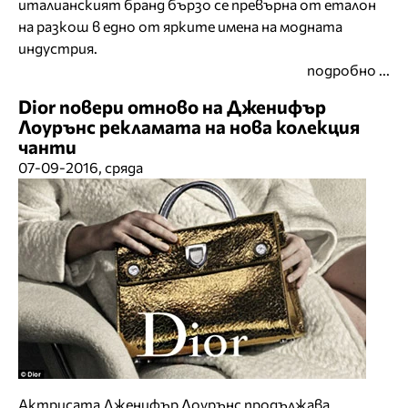
италианският бранд бързо се превърна от еталон
на разкош в едно от ярките имена на модната
индустрия.
подробно ...
Dior повери отново на Дженифър
Лоурънс рекламата на нова колекция
чанти
07-09-2016, сряда
Актрисата Дженифър Лоурънс продължава