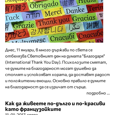
Днес, 11 януари, в много държави по света се
отбелязва Световният ден на думата "Благодаря"
(International Thank You Day). Психолозите смятат,
че думите на благодарност могат душевно да
стоплят и успокояват хората, да доставят радост
и положителни емоции. Основно правило е думите
на благодарност да се изричат от сърце.
подробно ...
Как да живеете по-дълго и по-красиви
като французойките
11-01-2017, сряда