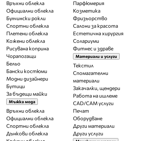
Връхни облекла
Парфюмерия
Официални облекла
Козметика
Булчински рокли
Фризьорство
Спортни облекла
Салони за красота
Плетени облекла
Естетична хирургия
Кожени облекла
Солариуми
Рисувана коприна
Фитнес и здраве
Чорапогащи
Материали и услуги
Бельо
Текстил
Бански костюми
Спомагателни
Модни дизайнери
материали
Бутици
Закачалки, щендери
За бъдещи майки
Работа на ишлеме
Мъжка мода
CAD/CAM услуги
Връхни облекла
Печат
Официални облекла
Оборудване
Спортни облекла
Други материали
Дънкови облекла
Други услуги
Кожени облекла