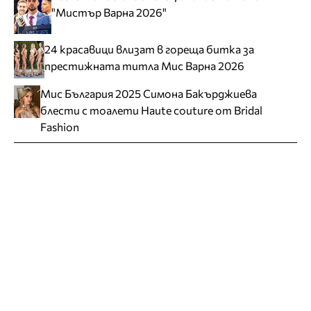
"Мистър Варна 2026"
24 красавици влизат в гореща битка за
престижната титла Мис Варна 2026
Мис България 2025 Симона Бакърджиева
блести с тоалети Haute couture от Bridal
Fashion