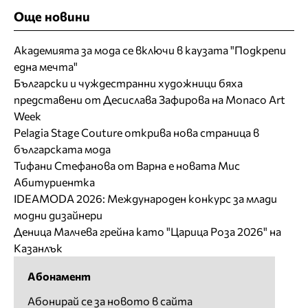
Още новини
Академията за мода се включи в каузата "Подкрепи
една мечта"
Български и чуждестранни художници бяха
представени от Десислава Зафирова на Monaco Art
Week
Pelagia Stage Couture открива нова страница в
българската мода
Тифани Стефанова от Варна е новата Мис
Абитуриентка
IDEAMODA 2026: Международен конкурс за млади
модни дизайнери
Деница Малчева грейна като "Царица Роза 2026" на
Казанлък
Абонамент
Абонирай се за новото в сайта