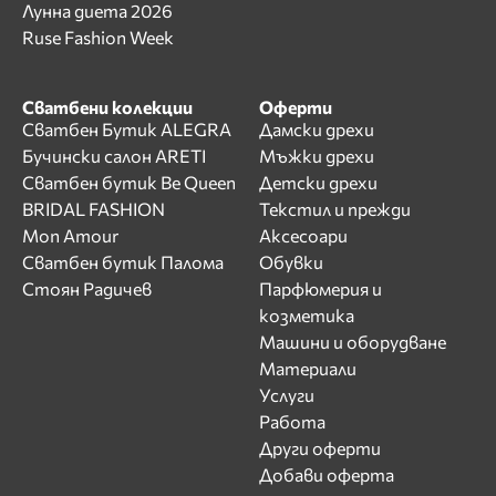
Лунна диета 2026
Ruse Fashion Week
Сватбени колекции
Оферти
Сватбен Бутик ALEGRA
Дамски дрехи
Бучински салон ARETI
Мъжки дрехи
Сватбен бутик Be Queen
Детски дрехи
BRIDAL FASHION
Текстил и прежди
Mon Amour
Аксесоари
Сватбен бутик Палома
Обувки
Стоян Радичев
Парфюмерия и
козметика
Машини и оборудване
Материали
Услуги
Работа
Други оферти
Добави оферта