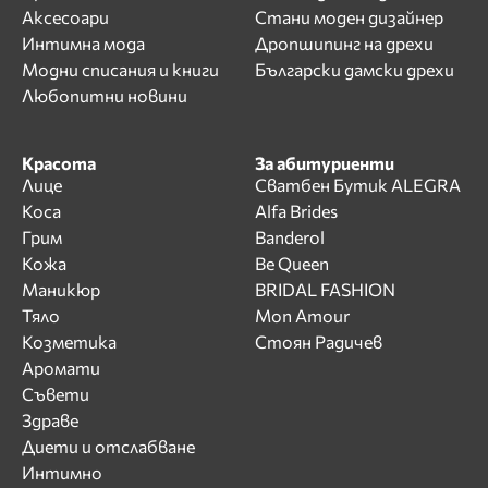
Аксесоари
Стани моден дизайнер
Интимна мода
Дропшипинг на дрехи
Модни списания и книги
Български дамски дрехи
Любопитни новини
Красота
За абитуриенти
Лице
Сватбен Бутик ALEGRA
Коса
Alfa Brides
Грим
Banderol
Кожа
Be Queen
Маникюр
BRIDAL FASHION
Тяло
Mon Amour
Козметика
Стоян Радичев
Аромати
Съвети
Здраве
Диети и отслабване
Интимно