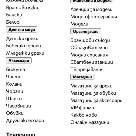
Манекени и модели
Вратовръзки
Агенции за модели
Бански
Модна фотография
Бельо
Модели
Детска мода
Организации
Детски дрехи
Браншови съюзи
Бебешки дрехи
Образователни
Младежки дрехи
Модни списания
Аксесоари
Сватбени агенции
Бижута
ТВ предавания
Чанти
Магазини
Колани
Магазини за дрехи
Чорапи
Магазини за обувки
Шапки
Магазини за aксесоари
Часовници
VIP фирми
Обувки
Какво ново
Други аксесоари
Онлайн магазини
Тенденции