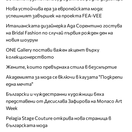
Нова устойчива ера за европейската мода:
успешният завършек на проекта FEA-VEE
Италианската дизайнерка Ада Сорентино гостува
на Bridal Fashion по случай първия рожден ден на
новия шоурум
ONE Gallery постави важен акцент върху
колекционерството
Жените, които превърнаха стила в безсмъртие
Академията за мода се включи в каузата "Подкрепи
една мечта"
Български и чуждестранни художници бяха
представени от Десислава Зафирова на Monaco Art
Week
Pelagia Stage Couture открива нова страница в
българската мода