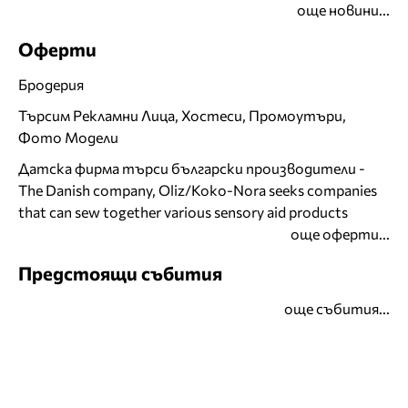
още новини...
Оферти
Бродерия
Търсим Рекламни Лица, Хостеси, Промоутъри,
Фото Модели
Датска фирма търси български производители -
The Danish company, Oliz/Koko-Nora seeks companies
that can sew together various sensory aid products
още оферти...
Предстоящи събития
още събития...