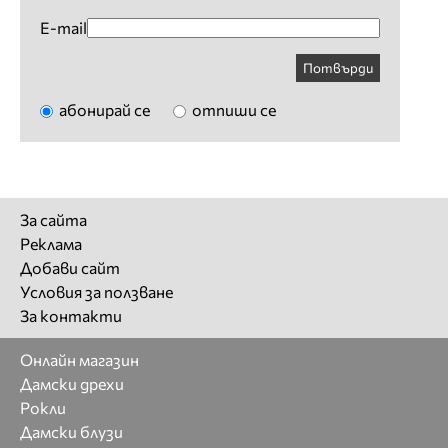
E-mail
Потвърди
абонирай се
отпиши се
За сайта
Реклама
Добави сайт
Условия за ползване
За контакти
Онлайн магазин
Дамски дрехи
Рокли
Дамски блузи