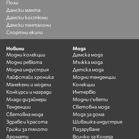
Поли
Дамски манта
Дамски костюми
Дамски панталони
Спортни екипи
Новини
Мода
Модни колекции
Дамска мода
Модни ревюта
Мъжка мода
Модна индустрия
Детска мода
Лайфстайл хроника
Модни тенденции
Манекени и модели
Колекции
Конкурси и награди
Интервю
Млади дизайнери
Модни съвети
Тенденции
Световна мода
Световна мода
Мода за дома
Здраве и красота
Шивашка индустрия
Грижи за тялото
Пазаруване
Аромати
Всичко за Коледа