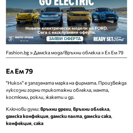
Fashion.bg
»
Дамска мода/Връхни облекла
»
Ел Ем 79
Ел Ем 79
"Никол" е запазената марка на фирмата. Произвежда
луксозни горни трикотажни облекла, манта,
костюми, рокли, жакети и др.
Ключови думи:
връхни дрехи
,
връхни облекла
,
дамска конфекция
,
дамски палта
,
дамски сака
,
конфекция
,
сака