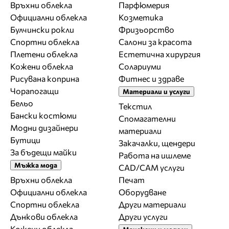
Връхни облекла
Парфюмерия
Официални облекла
Козметика
Булчински рокли
Фризьорство
Спортни облекла
Салони за красота
Плетени облекла
Естетична хирургия
Кожени облекла
Солариуми
Рисувана коприна
Фитнес и здраве
Чорапогащи
Материали и услуги
Бельо
Текстил
Бански костюми
Спомагателни
Модни дизайнери
материали
Бутици
Закачалки, щендери
За бъдещи майки
Работа на ишлеме
Мъжка мода
CAD/CAM услуги
Връхни облекла
Печат
Официални облекла
Оборудване
Спортни облекла
Други материали
Дънкови облекла
Други услуги
Кожени облекла