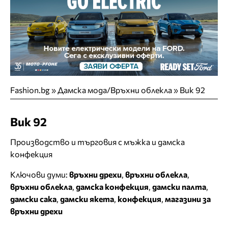
Fashion.bg
»
Дамска мода/Връхни облекла
»
Вик 92
Вик 92
Производство и търговия с мъжка и дамска
конфекция
Ключови думи:
връхни дрехи
,
връхни облекла
,
връхни облекла
,
дамска конфекция
,
дамски палта
,
дамски сака
,
дамски якета
,
конфекция
,
магазини за
връхни дрехи