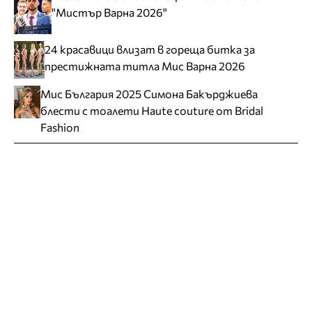
"Мистър Варна 2026"
24 красавици влизат в гореща битка за
престижната титла Мис Варна 2026
Мис България 2025 Симона Бакърджиева
блести с тоалети Haute couture от Bridal
Fashion