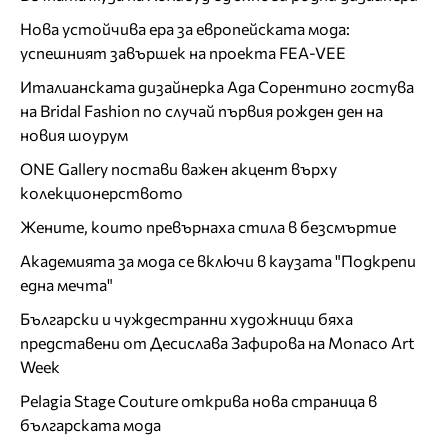
Нова устойчива ера за европейската мода:
успешният завършек на проекта FEA-VEE
Италианската дизайнерка Ада Сорентино гостува
на Bridal Fashion по случай първия рожден ден на
новия шоурум
ONE Gallery постави важен акцент върху
колекционерството
Жените, които превърнаха стила в безсмъртие
Академията за мода се включи в каузата "Подкрепи
една мечта"
Български и чуждестранни художници бяха
представени от Десислава Зафирова на Monaco Art
Week
Pelagia Stage Couture открива нова страница в
българската мода