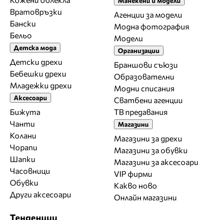
Манекени и модели
Вратовръзки
Агенции за модели
Бански
Модна фотография
Бельо
Модели
Детска мода
Организации
Детски дрехи
Браншови съюзи
Бебешки дрехи
Образователни
Младежки дрехи
Модни списания
Аксесоари
Сватбени агенции
Бижута
ТВ предавания
Чанти
Магазини
Колани
Магазини за дрехи
Чорапи
Магазини за обувки
Шапки
Магазини за aксесоари
Часовници
VIP фирми
Обувки
Какво ново
Други аксесоари
Онлайн магазини
Тенденции