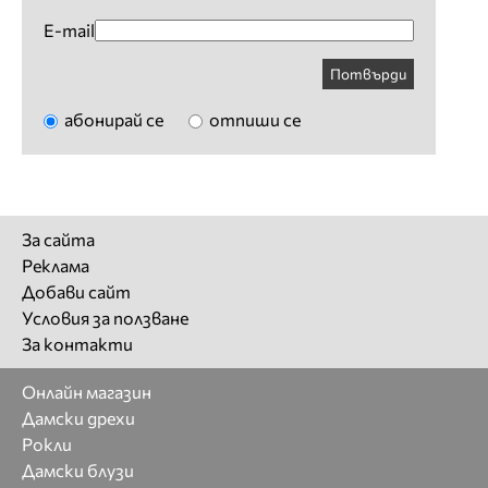
E-mail
Потвърди
абонирай се
отпиши се
За сайта
Реклама
Добави сайт
Условия за ползване
За контакти
Онлайн магазин
Дамски дрехи
Рокли
Дамски блузи