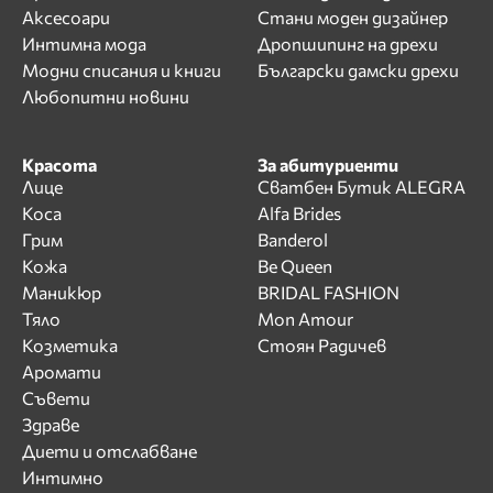
Аксесоари
Стани моден дизайнер
Интимна мода
Дропшипинг на дрехи
Модни списания и книги
Български дамски дрехи
Любопитни новини
Красота
За абитуриенти
Лице
Сватбен Бутик ALEGRA
Коса
Alfa Brides
Грим
Banderol
Кожа
Be Queen
Маникюр
BRIDAL FASHION
Тяло
Mon Amour
Козметика
Стоян Радичев
Аромати
Съвети
Здраве
Диети и отслабване
Интимно