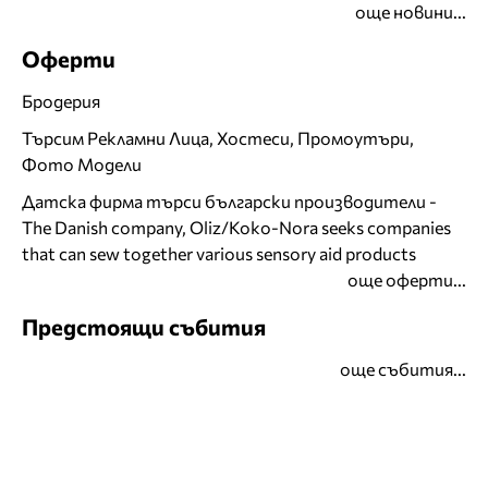
още новини...
Оферти
Бродерия
Търсим Рекламни Лица, Хостеси, Промоутъри,
Фото Модели
Датска фирма търси български производители -
The Danish company, Oliz/Koko-Nora seeks companies
that can sew together various sensory aid products
още оферти...
Предстоящи събития
още събития...