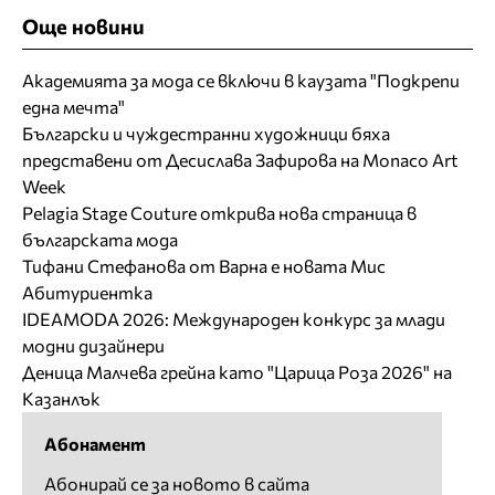
Още новини
Академията за мода се включи в каузата "Подкрепи
една мечта"
Български и чуждестранни художници бяха
представени от Десислава Зафирова на Monaco Art
Week
Pelagia Stage Couture открива нова страница в
българската мода
Тифани Стефанова от Варна е новата Мис
Абитуриентка
IDEAMODA 2026: Международен конкурс за млади
модни дизайнери
Деница Малчева грейна като "Царица Роза 2026" на
Казанлък
Абонамент
Абонирай се за новото в сайта