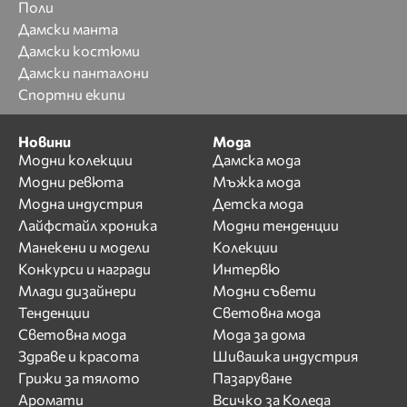
Поли
Дамски манта
Дамски костюми
Дамски панталони
Спортни екипи
Новини
Мода
Модни колекции
Дамска мода
Модни ревюта
Мъжка мода
Модна индустрия
Детска мода
Лайфстайл хроника
Модни тенденции
Манекени и модели
Колекции
Конкурси и награди
Интервю
Млади дизайнери
Модни съвети
Тенденции
Световна мода
Световна мода
Мода за дома
Здраве и красота
Шивашка индустрия
Грижи за тялото
Пазаруване
Аромати
Всичко за Коледа