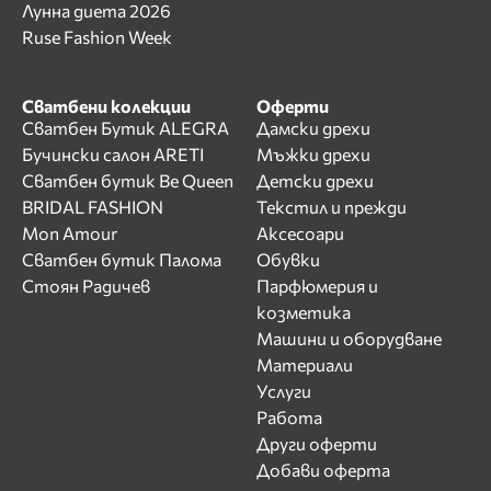
Лунна диета 2026
Ruse Fashion Week
Сватбени колекции
Оферти
Сватбен Бутик ALEGRA
Дамски дрехи
Бучински салон ARETI
Мъжки дрехи
Сватбен бутик Be Queen
Детски дрехи
BRIDAL FASHION
Текстил и прежди
Mon Amour
Аксесоари
Сватбен бутик Палома
Обувки
Стоян Радичев
Парфюмерия и
козметика
Машини и оборудване
Материали
Услуги
Работа
Други оферти
Добави оферта